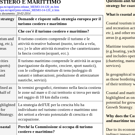
Questions and A
STIERO E MARITTIMO
strategy for coa
ropa.eu/rapid/press-release_MEMO-14-120_en.htm
uropa.eu/rapid/press-release_MEMO-14-120_it.htm
a documento: 20-02-2014
What is coastal 
 strategy
Domande e risposte sulla strategia europea per il
Coastal tourism i
turismo costiero e marittimo
and recreation act
Che cos'è il turismo costiero e marittimo?
etc.), and other re
areas (e.g.aquariu
urism and
Il turismo costiero comprende il turismo e le
g, etc.),
attività ricreative balneari (nuoto, tavola a vela,
Maritime tourism 
areas
ecc.) e le altre attività ricreative che caratterizzano
(e.g.boating, yach
la fascia costiera (acquari, ecc.).
and includes opera
ities
Il turismo marittimo comprende le attività in acqua
(chartering, manu
sports)
(navigazione da diporto, crociere, sport nautici),
services).
ties
con le collegate strutture di terra (noleggio di
In geographical t
 and
natanti e imbarcazioni, produzione di attrezzature
as those bordering
nautiche, servizi).
of their territory
fined as
In termini geografici, rientrano nella fascia costiera
half of
le zone sul mare o il cui territorio si trova per metà
Coastal and mari
nel raggio di 10 km dalla costa.
highlighted as one
potential for gro
ighlighted
La strategia dell'UE per la crescita blu ha
Growth Strategy.
 for
individuato nel turismo costiero e marittimo uno
Strategy.
dei settori a elevato potenziale di crescita e di
Why does the Com
occupazione.
and maritime tou
oastal
Perché la Commissione si occupa di turismo
Due to its econom
costiero e marittimo?
indirect impact o