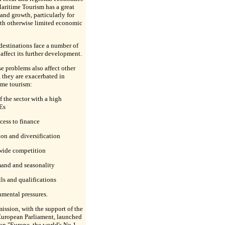
aritime Tourism has a great
 and growth, particularly for
ith otherwise limited economic
destinations face a number of
affect its further development.
se problems also affect other
, they are exacerbated in
ime tourism:
f the sector with a high
Es
cess to finance
ion and diversification
dwide competition
emand and seasonality
ls and qualifications
mental pressures.
ssion, with the support of the
European Parliament, launched
n "Europe, the world's No 1