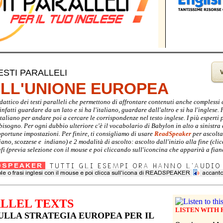
ESTI PARALLELI
ELL'UNIONE EUROPEA
didattico dei testi paralleli che permettono di affrontare contenuti anche complessi
nfatti guardare da un lato e si ha l'italiano, guardare dall'altro e si ha l'inglese. P
italiano per andare poi a cercare le corrispondenze nel testo inglese. I più espert
i bisogno. Per ogni dubbio ulteriore c'è il vocabolario di Babylon in alto a sinistra
pportune impostazioni. Per finire, ti consigliamo di usare
ReadSpeaker
per ascoltar
liano, scozzese e indiano) e 2 modalità di ascolto: ascolto dall'inizio alla fine (
fi (previa selezione con il mouse e poi cliccando sull'iconcina che apparirà a fianc
LLEL TEXTS
LISTEN WITH
ULLA STRATEGIA EUROPEA PER IL