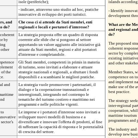
isole (periferiche);
islands according
- indicare, attraverso uno studio ad hoc, pratiche
- Identify innovat
innovative di sviluppo dei porti turistici.
development throu
rs, and
Che cosa ci si attende da Stati membri, enti
What are the Mem
to do?
regionali e locali e portatori d'interesse?
and regional and 
do?
 coherent
La strategia proposta offre un quadro di risposta
or by
coerente alle sfide che si pongono al settore
The proposed stra
ting
apportando un valore aggiunto alle iniziative già
coherent response
 other
attuate da Stati membri, regioni e altri portatori
sector by comple
d'interesse e completandole.
existing initiati
mpetence
Gli Stati membri, competenti in primis in materia
and other stakeho
mplement
di turismo, sono invitati a elaborare e attuare
 of the
strategie nazionali e regionali, a sfruttare i fondi
Member States, w
ce.
disponibili e a scambiarsi le migliori pratiche.
competence on tou
and implement nat
nal and
La strategia vuole promuovere i partenariati, il
make use of the a
dialogo e la cooperazione transnazionali e
best practice.
 maritime
interregionali, integrando nel contempo le
and
tematiche del turismo costiero e marittimo nei
The strategy seek
programmi e nelle politiche vigenti.
inter-regional pa
cooperation, whil
 to
Le imprese e i portatori d'interesse sono invitati a
maritime tourism 
innovative
sviluppare nuovi modelli di business e a
programmes and p
 sector’s
diversificare e innovare l'offerta di prodotti, al fine
di rafforzare la capacità di risposta e le potenzialità
The industry and 
di crescita del settore.
develop new busin