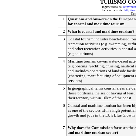
TURISMO CO
Inglese tratto da:
http://eu
Italiano tratto da:
http://e
Dat
1
Questions and Answers on the European
for coastal and maritime tourism
2
What is coastal and maritime tourism?
3
Coastal tourism includes beach-based to
recreation activities (e.g. swimming, surfin
and other recreation activities in coastal 
(e.g.aquariums).
4
Maritime tourism covers water-based activ
(e.g.boating, yachting, cruising, nautical 
and includes operations of landside facili
(chartering, manufacturing of equipment
services).
5
In geographical terms coastal areas are de
those bordering the sea or having at least 
their territory within 10km of the coast
6
Coastal and maritime tourism has been h
as one of the sectors with a high potential
growth and jobs in the EU’s Blue Growth 
7
Why does the Commission focus on the c
and maritime tourism sector?