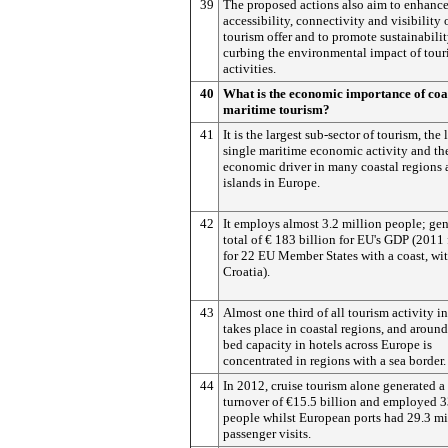
39
The proposed actions also aim to enhance
accessibility, connectivity and visibility 
tourism offer and to promote sustainabili
curbing the environmental impact of tou
activities.
40
What is the economic importance of coa
maritime tourism?
41
It is the largest sub-sector of tourism, the 
single maritime economic activity and th
economic driver in many coastal regions
islands in Europe.
42
It employs almost 3.2 million people; gen
total of € 183 billion for EU's GDP (2011 
for 22 EU Member States with a coast, wi
Croatia).
43
Almost one third of all tourism activity i
takes place in coastal regions, and aroun
bed capacity in hotels across Europe is
concentrated in regions with a sea border.
44
In 2012, cruise tourism alone generated a 
turnover of €15.5 billion and employed 
people whilst European ports had 29.3 mi
passenger visits.