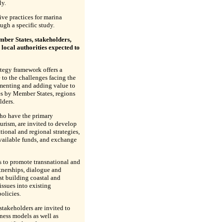
ly.
ive practices for marina
gh a specific study.
ber States, stakeholders,
local authorities expected to
tegy framework offers a
 to the challenges facing the
menting and adding value to
ves by Member States, regions
lders.
ho have the primary
rism, are invited to develop
ional and regional strategies,
vailable funds, and exchange
s to promote transnational and
rtnerships, dialogue and
st building coastal and
issues into existing
olicies.
stakeholders are invited to
ess models as well as