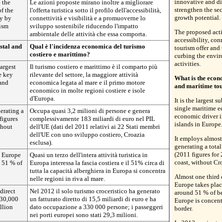
innovative and di
 the
Le azioni proposte mirano inoltre a migliorare
strengthen the se
of the
l'offerta turistica sotto il profilo dell'accessibilità,
growth potential.
ty by
connettività e visibilità e a promuoverne lo
rism
sviluppo sostenibile riducendo l'impatto
The proposed acti
ambientale delle attività che essa comporta.
accessibility, con
stal and
Qual è l'incidenza economica del turismo
tourism offer and
costiero e marittimo?
curbing the envir
activities.
largest
Il turismo costiero e marittimo è il comparto più
e key
rilevante del settore, la maggiore attività
What is the econ
 and
economica legata al mare e il primo motore
and maritime to
economico in molte regioni costiere e isole
d'Europa.
It is the largest s
single maritime e
erating a
Occupa quasi 3,2 milioni di persone e genera
economic driver i
figures
complessivamente 183 miliardi di euro nel PIL
islands in Europe
thout
dell'UE (dati del 2011 relativi ai 22 Stati membri
dell'UE con uno sviluppo costiero, Croazia
It employs almost
esclusa).
generating a total
(2011 figures for
n Europe
Quasi un terzo dell'intera attività turistica in
coast, without Cro
d 51 % of
Europa interessa la fascia costiera e il 51% circa di
tutta la capacità alberghiera in Europa si concentra
Almost one third o
nelle regioni in riva al mare.
Europe takes plac
direct
Nel 2012 il solo turismo croceristico ha generato
around 51 % of be
330,000
un fatturato diretto di 15,5 miliardi di euro e ha
Europe is concent
llion
dato occupazione a 330 000 persone; i passeggeri
border.
nei porti europei sono stati 29,3 milioni.