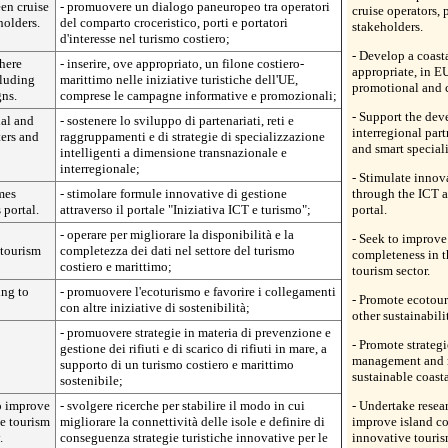
en cruise
- promuovere un dialogo paneuropeo tra operatori
cruise operators, 
holders.
del comparto croceristico, porti e portatori
stakeholders.
d'interesse nel turismo costiero;
- Develop a coast
where
- inserire, ove appropriato, un filone costiero-
appropriate, in EU
cluding
marittimo nelle iniziative turistiche dell'UE,
promotional and
ns.
comprese le campagne informative e promozionali;
- Support the dev
nal and
- sostenere lo sviluppo di partenariati, reti e
interregional part
ters and
raggruppamenti e di strategie di specializzazione
and smart speciali
intelligenti a dimensione transnazionale e
interregionale;
- Stimulate inno
mes
- stimolare formule innovative di gestione
through the ICT 
 portal.
attraverso il portale "Iniziativa ICT e turismo";
portal.
- operare per migliorare la disponibilità e la
- Seek to improve
 tourism
completezza dei dati nel settore del turismo
completeness in t
costiero e marittimo;
tourism sector.
ing to
- promuovere l'ecoturismo e favorire i collegamenti
- Promote ecotour
con altre iniziative di sostenibilità;
other sustainabili
- promuovere strategie in materia di prevenzione e
- Promote strateg
gestione dei rifiuti e di scarico di rifiuti in mare, a
management and ma
supporto di un turismo costiero e marittimo
sustainable coast
sostenibile;
o improve
- svolgere ricerche per stabilire il modo in cui
- Undertake resea
ve tourism
migliorare la connettività delle isole e definire di
improve island co
.
conseguenza strategie turistiche innovative per le
innovative tourism