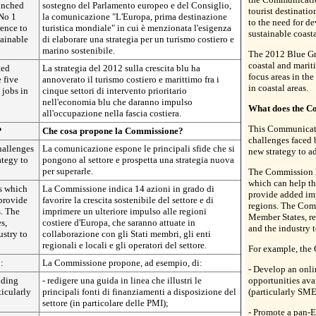
unched
sostegno del Parlamento europeo e del Consiglio,
tourist destinatio
No 1
la comunicazione "L'Europa, prima destinazione
to the need for d
rence to
turistica mondiale" in cui è menzionata l'esigenza
sustainable coast
tainable
di elaborare una strategia per un turismo costiero e
marino sostenibile.
The 2012 Blue Gr
coastal and marit
ted
La strategia del 2012 sulla crescita blu ha
focus areas in th
 five
annoverato il turismo costiero e marittimo fra i
in coastal areas.
 jobs in
cinque settori di intervento prioritario
nell'economia blu che daranno impulso
What does the C
all'occupazione nella fascia costiera.
This Communicati
?
Che cosa propone la Commissione?
challenges faced 
hallenges
La comunicazione espone le principali sfide che si
new strategy to a
ategy to
pongono al settore e prospetta una strategia nuova
per superarle.
The Commission h
which can help th
s which
La Commissione indica 14 azioni in grado di
provide added imp
 provide
favorire la crescita sostenibile del settore e di
regions. The Com
s. The
imprimere un ulteriore impulso alle regioni
Member States, re
s,
costiere d'Europa, che saranno attuate in
and the industry 
ustry to
collaborazione con gli Stati membri, gli enti
regionali e locali e gli operatori del settore.
For example, the
:
La Commissione propone, ad esempio, di:
- Develop an onli
nding
- redigere una guida in linea che illustri le
opportunities avai
ticularly
principali fonti di finanziamenti a disposizione del
(particularly SME
settore (in particolare delle PMI);
- Promote a pan-