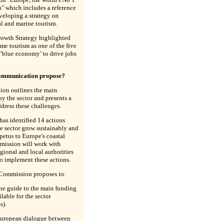
n" which includes a reference
eveloping a strategy on
al and marine tourism.
owth Strategy highlighted
ime tourism as one of the five
e ‘blue economy’ to drive jobs
ommunication propose?
on outlines the main
by the sector and presents a
ddress these challenges.
as identified 14 actions
e sector grow sustainably and
etus to Europe's coastal
mission will work with
gional and local authorities
to implement these actions.
 Commission proposes to:
ne guide to the main funding
lable for the sector
s).
European dialogue between