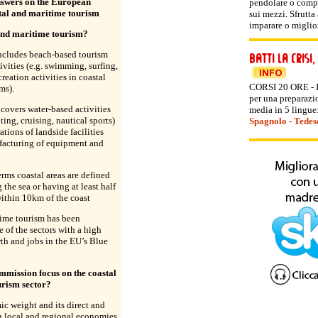
nswers on the European
pendolare o compi
stal and maritime tourism
sui mezzi. Sfrutta
imparare o miglior
and maritime tourism?
ncludes beach-based tourism
ivities (e.g. swimming, surfing,
creation activities in coastal
CORSI 20 ORE - I 
ms).
per una preparazio
covers water-based activities
media in 5 lingue
ting, cruising, nautical sports)
Spagnolo
-
Tedes
tions of landside facilities
facturing of equipment and
erms coastal areas are defined
 the sea or having at least half
 within 10km of the coast
time tourism has been
 of the sectors with a high
wth and jobs in the EU’s Blue
mission focus on the coastal
rism sector?
ic weight and its direct and
n local and regional economies