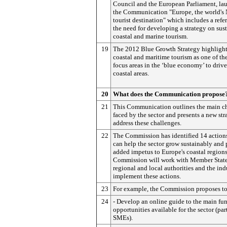
Council and the European Parliament, la
the Communication "Europe, the world's 
tourist destination" which includes a refe
the need for developing a strategy on sus
coastal and marine tourism.
19
The 2012 Blue Growth Strategy highligh
coastal and maritime tourism as one of the
focus areas in the ‘blue economy’ to drive
coastal areas.
20
What does the Communication propose
21
This Communication outlines the main c
faced by the sector and presents a new str
address these challenges.
22
The Commission has identified 14 action
can help the sector grow sustainably and
added impetus to Europe's coastal region
Commission will work with Member State
regional and local authorities and the ind
implement these actions.
23
For example, the Commission proposes to
24
- Develop an online guide to the main fu
opportunities available for the sector (par
SMEs).