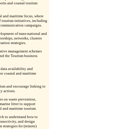
ports and coastal tourism
al and maritime focus, where
 tourism initiatives, including
 communication campaigns.
elopment of trans-national and
nerships, networks, clusters
sation strategies.
vative management schemes
and the Tourism business
 data availability and
he coastal and maritime
ism and encourage linking to
ty actions.
ies on waste prevention,
rine litter to support
al and maritime tourism.
rch to understand how to
nnectivity, and design
 strategies for (remote)