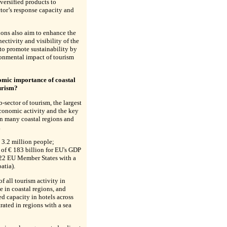
versified products to
ctor’s response capacity and
ons also aim to enhance the
nectivity and visibility of the
 to promote sustainability by
onmental impact of tourism
omic importance of coastal
urism?
ub-sector of tourism, the largest
conomic activity and the key
n many coastal regions and
.
 3.2 million people;
 of € 183 billion for EU's GDP
 22 EU Member States with a
atia).
f all tourism activity in
e in coastal regions, and
d capacity in hotels across
rated in regions with a sea