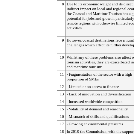
8
Due to its economic weight and its direct
indirect impact on local and regional ec
the Coastal and Maritime Tourism has a g
potential for jobs and growth, particularly
remote regions with otherwise limited e
activities.
9
However, coastal destinations face a numb
challenges which affect its further devel
10
Whilst any of these problems also affect o
tourism activities, they are exacerbated in
and maritime tourism:
11
- Fragmentation of the sector with a high
proportion of SMEs
12
- Limited or no access to finance
13
- Lack of innovation and diversification
14
- Increased worldwide competition
15
- Volatility of demand and seasonality
16
- Mismatch of skills and qualifications
17
- Growing environmental pressures.
18
In 2010 the Commission, with the support