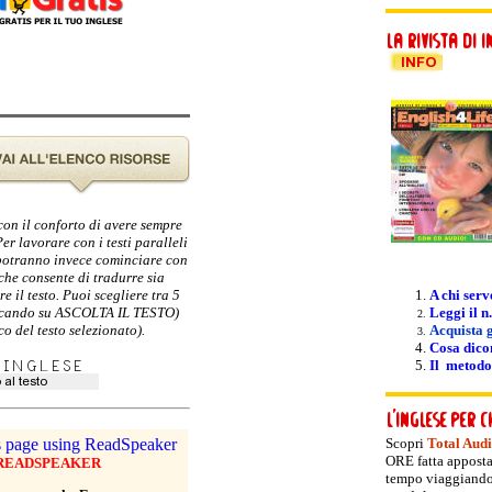
 con il conforto di avere sempre
er lavorare con i testi paralleli
i potranno invece cominciare con
 che consente di tradurre sia
e il testo. Puoi scegliere tra 5
A chi serv
cliccando su ASCOLTA IL TESTO)
Leggi il n.
o del testo selezionato).
Acquista g
Cosa dicon
Il metodo
Scopri
Total Aud
ORE fatta apposta
 READSPEAKER
tempo viaggiando! 