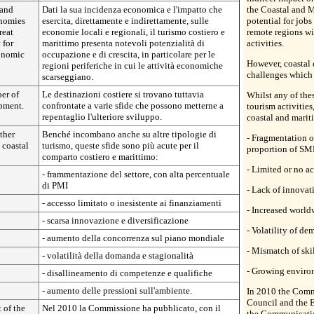
 and
Dati la sua incidenza economica e l'impatto che
the Coastal and M
onomies
esercita, direttamente e indirettamente, sulle
potential for jobs
reat
economie locali e regionali, il turismo costiero e
remote regions w
 for
marittimo presenta notevoli potenzialità di
activities.
conomic
occupazione e di crescita, in particolare per le
However, coastal 
regioni periferiche in cui le attività economiche
challenges which 
scarseggiano.
er of
Le destinazioni costiere si trovano tuttavia
Whilst any of the
opment.
confrontate a varie sfide che possono metterne a
tourism activities
repentaglio l'ulteriore sviluppo.
coastal and marit
ther
Benché incombano anche su altre tipologie di
- Fragmentation o
 coastal
turismo, queste sfide sono più acute per il
proportion of SM
comparto costiero e marittimo:
- Limited or no ac
- frammentazione del settore, con alta percentuale
di PMI
- Lack of innovat
- accesso limitato o inesistente ai finanziamenti
- Increased worl
- scarsa innovazione e diversificazione
- Volatility of d
- aumento della concorrenza sul piano mondiale
- Mismatch of skil
- volatilità della domanda e stagionalità
- Growing environ
- disallineamento di competenze e qualifiche
- aumento delle pressioni sull'ambiente.
In 2010 the Commi
Council and the 
 of the
Nel 2010 la Commissione ha pubblicato, con il
the Communicatio