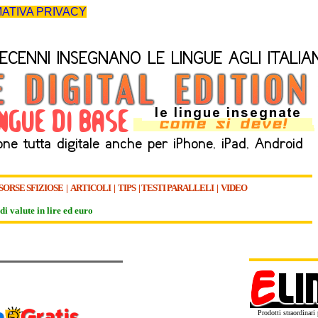
ATIVA PRIVACY
SORSE SFIZIOSE
|
ARTICOLI
|
TIPS
|
TESTI PARALLELI
|
VIDEO
di valute in lire ed euro
Prodotti straordinari p