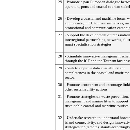
25
- Promote a pan-European dialogue betwe
operators, ports and coastal tourism stake
26
- Develop a coastal and maritime focus, 
appropriate, in EU tourism initiatives, in
promotional and communication campaig
27
- Support the development of trans-natio
interregional partnerships, networks, clus
smart specialisation strategies.
28
- Stimulate innovative management sche
through the ICT and the Tourism business
29
- Seek to improve data availability and
completeness in the coastal and maritime
sector.
30
- Promote ecotourism and encourage link
other sustainability actions.
31
- Promote strategies on waste prevention,
management and marine litter to support
sustainable coastal and maritime tourism.
32
- Undertake research to understand how t
island connectivity, and design innovati
strategies for (remote) islands accordingly