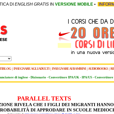
TICA DI
ENGLISH GRATIS
IN
VERSIONE MOBILE
•
INFORM
TIBLOG
|
INSEGNARE AGLI ADULTI
|
INSEGNARE AI BAMBINI
|
AUDIOBOOKS
|
RI
unciatore di inglese -
Dizionario -
Convertitore IPA/UK
-
IPA/US
-
Convertitore 
PARALLEL TEXTS
IONE RIVELA CHE I FIGLI DEI MIGRANTI HANNO
ROBABILITÀ DI APPRODARE IN SCUOLE MEDIOC