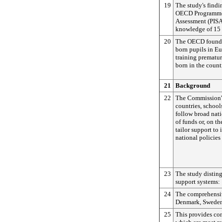
19
The study's findin
OECD Programme f
Assessment (PISA)
knowledge of 15 
20
The OECD found t
born pupils in E
training prematu
born in the count
21
Background
22
The Commission's
countries, schools
follow broad nati
of funds or, on t
tailor support to
national policies
23
The study disting
support systems:
24
The comprehensi
Denmark, Swede
25
This provides con