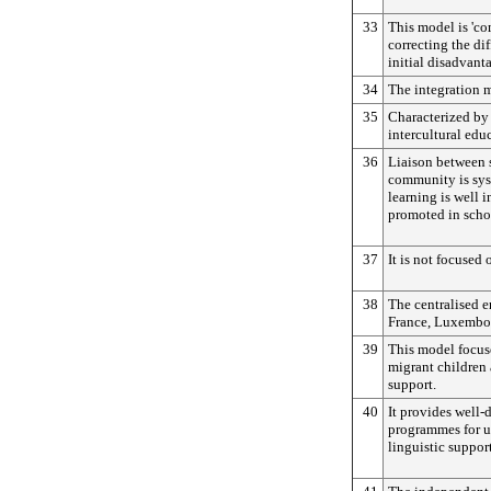
33
This model is 'co
correcting the dif
initial disadvant
34
The integration 
35
Characterized by
intercultural edu
36
Liaison between s
community is syst
learning is well i
promoted in schoo
37
It is not focused 
38
The centralised 
France, Luxembo
39
This model focuse
migrant children
support.
40
It provides well-
programmes for un
linguistic suppor