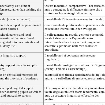
mpensatory' as it aims at
Questo modello è "compensativo", nel senso ch
ferences, rather than tackling the
mira a correggere le differenze piuttosto che a
age.
contrastare lo svantaggio di partenza;
model (example: Ireland)
il modello dell'integrazione (esempio: Irlanda)
 well-developed cooperation and
caratterizzato da politiche di cooperazione e di
cation policies.
educazione interculturale ben sviluppate.
chool, parents and local
Il collegamento tra scuola, genitori e comunità
ematic, while intercultural
locale è sistematico e l'apprendimento
ntegrated into the curricula and
interculturale è ben integrato nei programmi
l daily life.
scolastici e promosso nella vita scolastica
quotidiana.
on linguistic support.
Il modello non si concentra sul sostegno
linguistico;
entry support model (examples:
il modello del sostegno centralizzato all'ingres
urg)
(esempi: Francia e Lussemburgo),
s on centralised reception of
basato sull'accoglienza centralizzata dei figli de
 and the provision of academic
migranti e sull'offerta di un sostegno scolastico.
developed targeted support
Offre programmi articolati di sostegno mirato a
der-achieving pupils, as well as
favore degli alunni con scarso rendimento, com
t and outreach to parents.
pure un sostegno linguistico e l'ascolto dei
genitori.