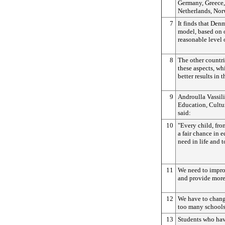
Germany, Greece,
Netherlands, Nor
7
It finds that De
model, based on o
reasonable level 
8
The other countri
these aspects, w
better results in 
9
Androulla Vassil
Education, Cultu
said:
10
"Every child, fr
a fair chance in e
need in life and t
11
We need to impro
and provide more
12
We have to change
too many schools
13
Students who hav