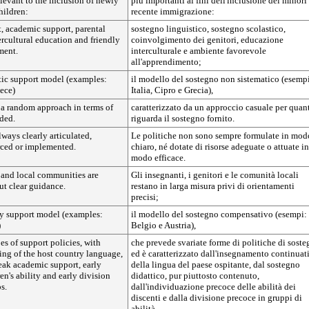
levant to the inclusion of newly
più importanti ai fini dell'inclusione dei minori
hildren:
recente immigrazione:
t, academic support, parental
sostegno linguistico, sostegno scolastico,
rcultural education and friendly
coinvolgimento dei genitori, educazione
ment.
interculturale e ambiente favorevole
all'apprendimento;
ic support model (examples:
il modello del sostegno non sistematico (esemp
eece)
Italia, Cipro e Grecia),
 a random approach in terms of
caratterizzato da un approccio casuale per quan
ded.
riguarda il sostegno fornito.
lways clearly articulated,
Le politiche non sono sempre formulate in mod
rced or implemented.
chiaro, né dotate di risorse adeguate o attuate in
modo efficace.
 and local communities are
Gli insegnanti, i genitori e le comunità locali
out clear guidance.
restano in larga misura privi di orientamenti
precisi;
y support model (examples:
il modello del sostegno compensativo (esempi:
)
Belgio e Austria),
pes of support policies, with
che prevede svariate forme di politiche di sost
ing of the host country language,
ed è caratterizzato dall'insegnamento continuat
eak academic support, early
della lingua del paese ospitante, dal sostegno
en's ability and early division
didattico, pur piuttosto contenuto,
s.
dall'individuazione precoce delle abilità dei
discenti e dalla divisione precoce in gruppi di
abilità.