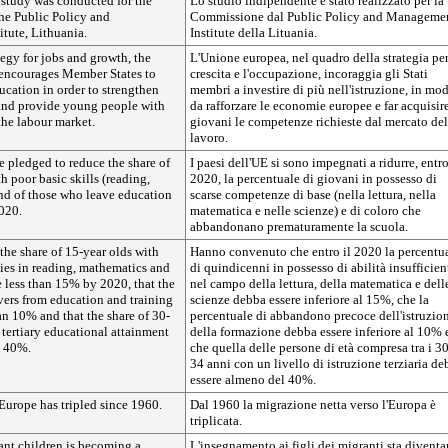
study was conducted for the
Lo studio indipendente è stato realizzato per la
e Public Policy and
Commissione dal Public Policy and Manageme
tute, Lithuania.
Institute della Lituania.
ategy for jobs and growth, the
L'Unione europea, nel quadro della strategia per
encourages Member States to
crescita e l'occupazione, incoraggia gli Stati
ucation in order to strengthen
membri a investire di più nell'istruzione, in mo
and provide young people with
da rafforzare le economie europee e far acquisire
the labour market.
giovani le competenze richieste dal mercato del
lavoro.
 pledged to reduce the share of
I paesi dell'UE si sono impegnati a ridurre, entro
 poor basic skills (reading,
2020, la percentuale di giovani in possesso di
and of those who leave education
scarse competenze di base (nella lettura, nella
020.
matematica e nelle scienze) e di coloro che
abbandonano prematuramente la scuola.
the share of 15-year olds with
Hanno convenuto che entro il 2020 la percentu
ities in reading, mathematics and
di quindicenni in possesso di abilità insufficien
 less than 15% by 2020, that the
nel campo della lettura, della matematica e dell
avers from education and training
scienze debba essere inferiore al 15%, che la
an 10% and that the share of 30-
percentuale di abbandono precoce dell'istruzio
 tertiary educational attainment
della formazione debba essere inferiore al 10% 
t 40%.
che quella delle persone di età compresa tra i 30
34 anni con un livello di istruzione terziaria d
essere almeno del 40%.
Europe has tripled since 1960.
Dal 1960 la migrazione netta verso l'Europa è
triplicata.
nt children is becoming a
L'insegnamento ai figli dei migranti sta divent