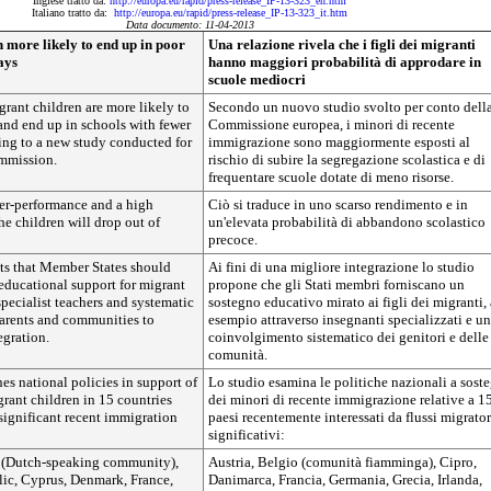
Inglese tratto da:
http://europa.eu/rapid/press-release_IP-13-323_en.htm
Italiano tratto da:
http://europa.eu/rapid/press-release_IP-13-323_it.htm
Data documento: 11-04-2013
 more likely to end up in poor
Una relazione rivela che i figli dei migranti
ays
hanno maggiori probabilità di approdare in
scuole mediocri
rant children are more likely to
Secondo un nuovo studio svolto per conto dell
and end up in schools with fewer
Commissione europea, i minori di recente
ing to a new study conducted for
immigrazione sono maggiormente esposti al
mmission.
rischio di subire la segregazione scolastica e di
frequentare scuole dotate di meno risorse.
der-performance and a high
Ciò si traduce in uno scarso rendimento e in
he children will drop out of
un'elevata probabilità di abbandono scolastico
precoce.
ts that Member States should
Ai fini di una migliore integrazione lo studio
educational support for migrant
propone che gli Stati membri forniscano un
specialist teachers and systematic
sostegno educativo mirato ai figli dei migranti,
arents and communities to
esempio attraverso insegnanti specializzati e un
egration.
coinvolgimento sistematico dei genitori e delle
comunità.
s national policies in support of
Lo studio esamina le politiche nazionali a sost
rant children in 15 countries
dei minori di recente immigrazione relative a 1
significant recent immigration
paesi recentemente interessati da flussi migrator
significativi:
 (Dutch-speaking community),
Austria, Belgio (comunità fiamminga), Cipro,
ic, Cyprus, Denmark, France,
Danimarca, Francia, Germania, Grecia, Irlanda,