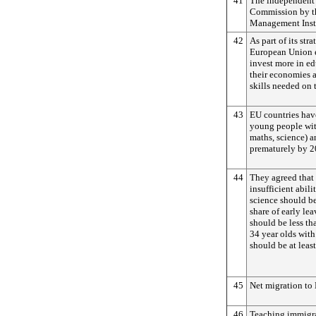
41
The independent 
Commission by th
Management Insti
42
As part of its str
European Union 
invest more in ed
their economies 
skills needed on 
43
EU countries have
young people with
maths, science) 
prematurely by 2
44
They agreed that 
insufficient abil
science should be
share of early le
should be less th
34 year olds with
should be at leas
45
Net migration to 
46
Teaching immigra