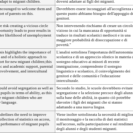
 adapt to migrant children.
doversi adattare ai figli dei migranti.
encouraged to welcome them and
Dovrebbero essere incoraggiati all'accoglienza 
rt of parents on this.
questo punto abbiamo bisogno dell'appoggio d
genitori.
we risk creating a vicious circle
Non intervenendo rischiamo di creare un circol
ortunity leads to poor results in
vizioso in cui la mancanza di opportunità si
ater likelihood of unemployment
traduce in risultati scolastici mediocri e in una
maggiore probabilità di disoccupazione e di
povertà."
sis highlights the importance of
L'analisi sottolinea l'importanza dell'autonomia
and of a holistic approach to
scolastica e di un approccio olistico in materia 
rt for new migrant children;this
sostegno educativo ai minori di recente
ic and academic support, parental
immigrazione, comprendente il sostegno
volvement, and intercultural
linguistico e scolastico, il coinvolgimento dei
genitori e delle comunità e l'educazione
interculturale.
hould avoid segregation as well as
Secondo lo studio, le scuole dovrebbero evitare
 pupils in terms of ability, as this
segregazione e la selezione precoce degli alunn
 migrant children who are
sulla base delle abilità, in quanto ciò potrebbe
w language.
sfavorire i figli dei migranti che si stanno
adattando a una nuova lingua.
nderlines the need to improve
Viene inoltre sottolineata la necessità di miglio
llection of statistics on access,
il monitoraggio e la raccolta di dati statistici
 performance of migrant pupils
sull'accesso, sulla partecipazione e sul rendime
degli alunni e degli studenti migranti.