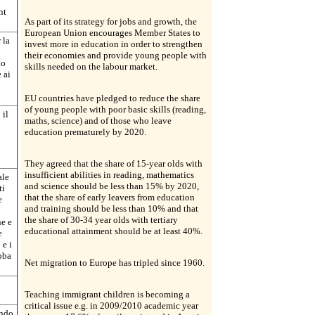
nt
As part of its strategy for jobs and growth, the
European Union encourages Member States to
 la
invest more in education in order to strengthen
their economies and provide young people with
do
skills needed on the labour market.
 ai
EU countries have pledged to reduce the share
of young people with poor basic skills (reading,
 il
maths, science) and of those who leave
education prematurely by 2020.
They agreed that the share of 15-year olds with
insufficient abilities in reading, mathematics
ale
and science should be less than 15% by 2020,
ti
that the share of early leavers from education
e
and training should be less than 10% and that
the share of 30-34 year olds with tertiary
ne e
educational attainment should be at least 40%.
e
 e i
ebba
Net migration to Europe has tripled since 1960.
Teaching immigrant children is becoming a
critical issue e.g. in 2009/2010 academic year
ando