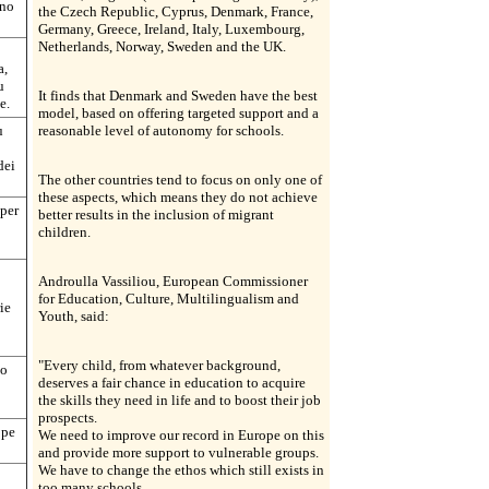
gno
the Czech Republic, Cyprus, Denmark, France,
Germany, Greece, Ireland, Italy, Luxembourg,
Netherlands, Norway, Sweden and the UK.
a,
u
It finds that Denmark and Sweden have the best
e.
model, based on offering targeted support and a
u
reasonable level of autonomy for schools.
dei
The other countries tend to focus on only one of
these aspects, which means they do not achieve
 per
better results in the inclusion of migrant
children.
Androulla Vassiliou, European Commissioner
for Education, Culture, Multilingualism and
ie
Youth, said:
"Every child, from whatever background,
to
deserves a fair chance in education to acquire
the skills they need in life and to boost their job
prospects.
ppe
We need to improve our record in Europe on this
and provide more support to vulnerable groups.
We have to change the ethos which still exists in
too many schools.