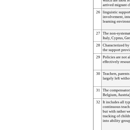
which are most re
arrived migrant c
26
linguistic suppor
involvement, inte
learning environ
27
The non-systemat
Italy, Cyprus, Gr
28
Characterized by
the support provi
29
Policies are not a
effectively resou
30
Teachers, parents
largely left with
31
The compensator
Belgium, Austria
32
It includes all ty
continuous teach
but with rather w
tracking of childr
into ability group