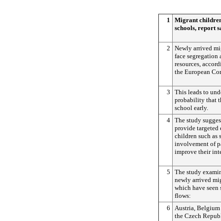
1
Migrant children
schools, report s
2
Newly arrived mig
face segregation 
resources, accord
the European Co
3
This leads to un
probability that t
school early.
4
The study sugges
provide targeted 
children such as 
involvement of p
improve their int
5
The study examine
newly arrived mig
which have seen 
flows:
6
Austria, Belgium
the Czech Republ