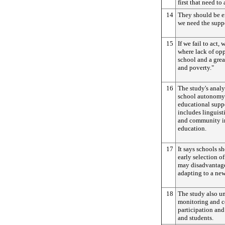
first that need to
14
They should be 
we need the suppo
15
If we fail to act, 
where lack of opp
school and a gre
and poverty."
16
The study's analy
school autonomy 
educational suppo
includes linguist
and community in
education.
17
It says schools s
early selection of
may disadvantage
adapting to a ne
18
The study also u
monitoring and co
participation and
and students.