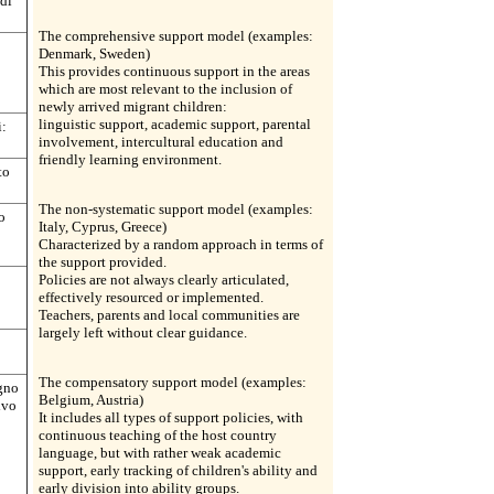
 di
The comprehensive support model (examples:
Denmark, Sweden)
This provides continuous support in the areas
which are most relevant to the inclusion of
newly arrived migrant children:
linguistic support, academic support, parental
i:
involvement, intercultural education and
friendly learning environment.
to
The non-systematic support model (examples:
o
Italy, Cyprus, Greece)
Characterized by a random approach in terms of
the support provided.
Policies are not always clearly articulated,
effectively resourced or implemented.
Teachers, parents and local communities are
largely left without clear guidance.
The compensatory support model (examples:
egno
Belgium, Austria)
ivo
It includes all types of support policies, with
continuous teaching of the host country
language, but with rather weak academic
support, early tracking of children's ability and
early division into ability groups.