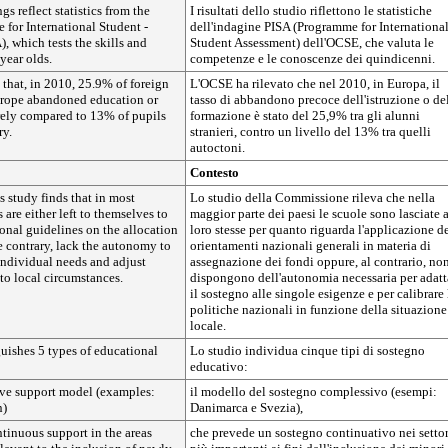
gs reflect statistics from the
I risultati dello studio riflettono le statistiche
or International Student -
dell'indagine PISA (Programme for Internationa
, which tests the skills and
Student Assessment) dell'OCSE, che valuta le
year olds.
competenze e le conoscenze dei quindicenni.
hat, in 2010, 25.9% of foreign
L'OCSE ha rilevato che nel 2010, in Europa, il
urope abandoned education or
tasso di abbandono precoce dell'istruzione o de
rely compared to 13% of pupils
formazione è stato del 25,9% tra gli alunni
ry.
stranieri, contro un livello del 13% tra quelli
autoctoni.
Contesto
 study finds that in most
Lo studio della Commissione rileva che nella
 are either left to themselves to
maggior parte dei paesi le scuole sono lasciate 
onal guidelines on the allocation
loro stesse per quanto riguarda l'applicazione d
he contrary, lack the autonomy to
orientamenti nazionali generali in materia di
 individual needs and adjust
assegnazione dei fondi oppure, al contrario, no
 to local circumstances.
dispongono dell'autonomia necessaria per adatt
il sostegno alle singole esigenze e per calibrare 
politiche nazionali in funzione della situazione
locale.
uishes 5 types of educational
Lo studio individua cinque tipi di sostegno
educativo:
ve support model (examples:
il modello del sostegno complessivo (esempi:
n)
Danimarca e Svezia),
tinuous support in the areas
che prevede un sostegno continuativo nei settor