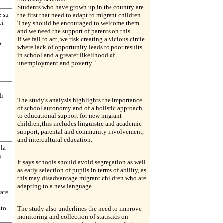
Students who have grown up in the country are
e su
the first that need to adapt to migrant children.
ei
They should be encouraged to welcome them
and we need the support of parents on this.
If we fail to act, we risk creating a vicious circle
o
where lack of opportunity leads to poor results
in school and a greater likelihood of
unemployment and poverty."
di
The study's analysis highlights the importance
of school autonomy and of a holistic approach
to educational support for new migrant
children;this includes linguistic and academic
support, parental and community involvement,
and intercultural education.
 la
i
It says schools should avoid segregation as well
as early selection of pupils in terms of ability, as
this may disadvantage migrant children who are
adapting to a new language.
rare
nto
The study also underlines the need to improve
monitoring and collection of statistics on