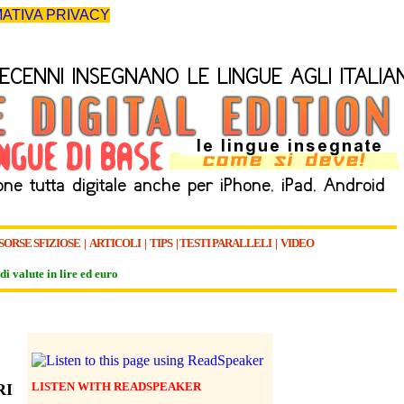
ATIVA PRIVACY
SORSE SFIZIOSE
|
ARTICOLI
|
TIPS
|
TESTI PARALLELI
|
VIDEO
di valute in lire ed euro
LISTEN WITH READSPEAKER
RI