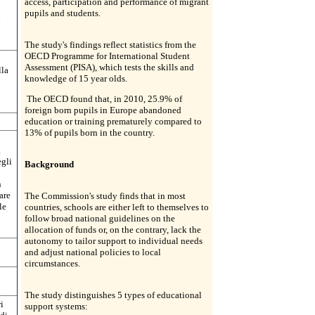
access, participation and performance of migrant
pupils and students.
l
The study's findings reflect statistics from the
OECD Programme for International Student
Assessment (PISA), which tests the skills and
lla
knowledge of 15 year olds.
The OECD found that, in 2010, 25.9% of
foreign born pupils in Europe abandoned
education or training prematurely compared to
13% of pupils born in the country.
a
egli
Background
n
are
The Commission's study finds that in most
le
countries, schools are either left to themselves to
follow broad national guidelines on the
allocation of funds or, on the contrary, lack the
autonomy to tailor support to individual needs
and adjust national policies to local
circumstances.
The study distinguishes 5 types of educational
i
support systems: