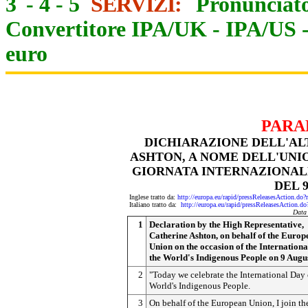
3
-
4
-
5
SERVIZI:
Pronunciato
Convertitore IPA/UK
-
IPA/US
euro
PARA
DICHIARAZIONE DELL'AL
ASHTON, A NOME DELL'UNI
GIORNATA INTERNAZIONALE
DEL 
Inglese tratto da:
http://europa.eu/rapid/pressReleasesActi
Italiano tratto da:
http://europa.eu/rapid/pressReleasesActi
Data
1
Declaration by the High Representative,
Catherine Ashton, on behalf of the Europ
Union on the occasion of the Internationa
the World's Indigenous People on 9 Augu
2
"Today we celebrate the International Day 
World's Indigenous People.
3
On behalf of the European Union, I join th