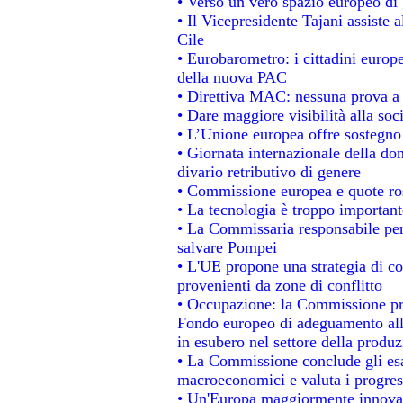
• Verso un vero spazio europeo di g
• Il Vicepresidente Tajani assiste 
Cile
• Eurobarometro: i cittadini europ
della nuova PAC
• Direttiva MAC: nessuna prova a 
• Dare maggiore visibilità alla soc
• L’Unione europea offre sostegno
• Giornata internazionale della do
divario retributivo di genere
• Commissione europea e quote rosa
• La tecnologia è troppo importante
• La Commissaria responsabile per 
salvare Pompei
• L'UE propone una strategia di c
provenienti da zone di conflitto
• Occupazione: la Commissione pro
Fondo europeo di adeguamento alla
in esubero nel settore della produzi
• La Commissione conclude gli esa
macroeconomici e valuta i progress
• Un'Europa maggiormente innovat