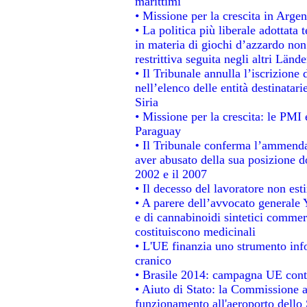
marittimi
• Missione per la crescita in Argen
• La politica più liberale adotta
in materia di giochi d’azzardo non 
restrittiva seguita negli altri Länd
• Il Tribunale annulla l’iscrizione
nell’elenco delle entità destinatari
Siria
• Missione per la crescita: le PMI 
Paraguay
• Il Tribunale conferma l’ammenda d
aver abusato della sua posizione d
2002 e il 2007
• Il decesso del lavoratore non estin
• A parere dell’avvocato generale 
e di cannabinoidi sintetici commerc
costituiscono medicinali
• L'UE finanzia uno strumento info
cranico
• Brasile 2014: campagna UE contr
• Aiuto di Stato: la Commissione a
funzionamento all'aeroporto dello S