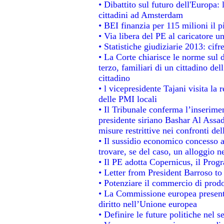
• Dibattito sul futuro dell'Europa:
cittadini ad Amsterdam
• BEI finanzia per 115 milioni il 
• Via libera del PE al caricatore un
• Statistiche giudiziarie 2013: cifr
• La Corte chiarisce le norme sul d
terzo, familiari di un cittadino de
cittadino
• l vicepresidente Tajani visita la 
delle PMI locali
• Il Tribunale conferma l’inserime
presidente siriano Bashar Al Assad,
misure restrittive nei confronti del
• Il sussidio economico concesso ai
trovare, se del caso, un alloggio n
• Il PE adotta Copernicus, il Prog
• Letter from President Barroso t
• Potenziare il commercio di prodot
• La Commissione europea presenta
diritto nell’Unione europea
• Definire le future politiche nel s