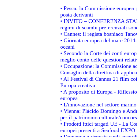
• Pesca: la Commissione europea p
posta derivanti
• INVITO – CONFERENZA STAMPA -
regimi di scambi preferenziali son
• Cannes: il regista bosniaco Tan
• Giornata europea del mare 2014: 
oceani
• Secondo la Corte dei conti europ
meglio conto delle questioni relativ
• Occupazione: la Commissione acc
Consiglio della direttiva di applica
• Al Festival di Cannes 21 film 
Europa creativa
• A proposito di Europa - Riflessio
europea
• L'innovazione nel settore marino:
• Vienna: Plácido Domingo e Andro
per il patrimonio culturale/conco
• Prodotti ittici targati UE - La 
europei presenti a Seafood EXPO
• Domande e risposte sugli accordi