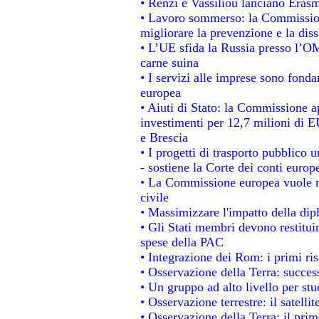
• Renzi e Vassiliou lanciano Erasm
• Lavoro sommerso: la Commissio
migliorare la prevenzione e la dis
• L’UE sfida la Russia presso l’OM
carne suina
• I servizi alle imprese sono fonda
europea
• Aiuti di Stato: la Commissione a
investimenti per 12,7 milioni di E
e Brescia
• I progetti di trasporto pubblico 
- sostiene la Corte dei conti europ
• La Commissione europea vuole re
civile
• Massimizzare l'impatto della dipl
• Gli Stati membri devono restitui
spese della PAC
• Integrazione dei Rom: i primi ri
• Osservazione della Terra: success
• Un gruppo ad alto livello per stu
• Osservazione terrestre: il satelli
• Osservazione della Terra: il prim