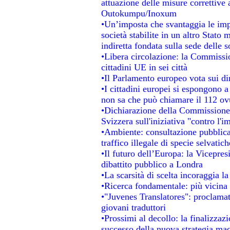
attuazione delle misure correttive 
Outokumpu/Inoxum
•Un’imposta che svantaggia le impr
società stabilite in un altro Stato
indiretta fondata sulla sede delle s
•Libera circolazione: la Commissio
cittadini UE in sei città
•Il Parlamento europeo vota sui dir
•I cittadini europei si espongono a
non sa che può chiamare il 112 o
•Dichiarazione della Commissione
Svizzera sull'iniziativa "contro l'
•Ambiente: consultazione pubblica 
traffico illegale di specie selvatich
•Il futuro dell’Europa: la Vicepre
dibattito pubblico a Londra
•La scarsità di scelta incoraggia la
•Ricerca fondamentale: più vicina 
•"Juvenes Translatores": proclamati
giovani traduttori
•Prossimi al decollo: la finalizzazi
successo della nuova strategia mac