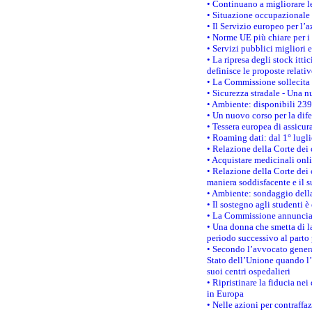
• Continuano a migliorare l
• Situazione occupazionale 
• Il Servizio europeo per l’
• Norme UE più chiare per 
• Servizi pubblici migliori 
• La ripresa degli stock it
definisce le proposte relativ
• La Commissione sollecita 
• Sicurezza stradale - Una 
• Ambiente: disponibili 239
• Un nuovo corso per la dif
• Tessera europea di assicur
• Roaming dati: dal 1° lugli
• Relazione della Corte dei 
• Acquistare medicinali onl
• Relazione della Corte dei 
maniera soddisfacente e il s
• Ambiente: sondaggio della
• Il sostegno agli studenti 
• La Commissione annuncia u
• Una donna che smetta di la
periodo successivo al parto 
• Secondo l’avvocato genera
Stato dell’Unione quando l’i
suoi centri ospedalieri
• Ripristinare la fiducia ne
in Europa
• Nelle azioni per contraffa