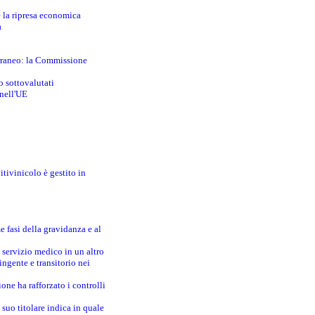
e la ripresa economica
a
erraneo: la Commissione
o sottovalutati
 nell'UE
itivinicolo è gestito in
e fasi della gravidanza e al
 servizio medico in un altro
ingente e transitorio nei
one ha rafforzato i controlli
suo titolare indica in quale