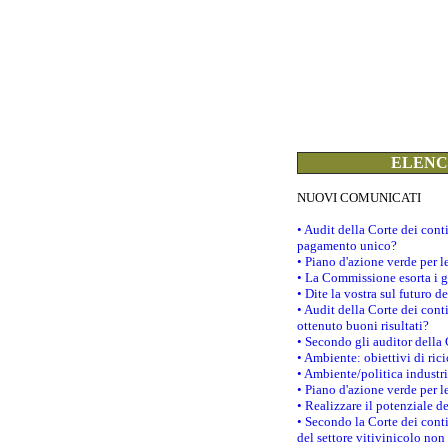
ELENCO
NUOVI COMUNICATI
• Audit della Corte dei con
pagamento unico?
• Piano d'azione verde per 
• La Commissione esorta i go
• Dite la vostra sul futuro 
• Audit della Corte dei cont
ottenuto buoni risultati?
• Secondo gli auditor della
• Ambiente: obiettivi di ric
• Ambiente/politica industria
• Piano d'azione verde per l
• Realizzare il potenziale d
• Secondo la Corte dei conti
del settore vitivinicolo no