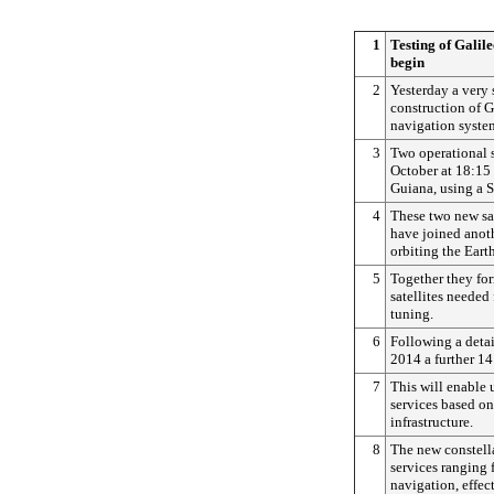
1
Testing of Galile
begin
2
Yesterday a very 
construction of Ga
navigation syste
3
Two operational s
October at 18:15
Guiana, using a 
4
These two new sa
have joined anothe
orbiting the Eart
5
Together they for
satellites needed 
tuning.
6
Following a detai
2014 a further 14
7
This will enable u
services based on
infrastructure.
8
The new constell
services ranging 
navigation, effec