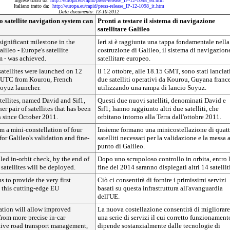
Inglese tratto da:
http://europa.eu/rapid/press-release_IP-12-1098_en.htm
Italiano tratto da:
http://europa.eu/rapid/press-release_IP-12-1098_it.htm
Data documento: 13-10-2012
o satellite navigation system can
Pronti a testare il sistema di navigazione
satellitare Galileo
significant milestone in the
Ieri si è raggiunta una tappa fondamentale nella
lileo - Europe's satellite
costruzione di Galileo, il sistema di navigazion
m - was achieved.
satellitare europeo.
atellites were launched on 12
Il 12 ottobre, alle 18.15 GMT, sono stati lanciat
 UTC from Kourou, French
due satelliti operativi da Kourou, Guyana france
Soyuz launcher.
utilizzando una rampa di lancio Soyuz.
tellites, named David and Sif1,
Questi due nuovi satelliti, denominati David e
r pair of satellites that has been
Sif1; hanno raggiunto altri due satelliti, che
h since October 2011.
orbitano intorno alla Terra dall'ottobre 2011.
m a mini-constellation of four
Insieme formano una minicostellazione di quatt
for Galileo's validation and fine-
satelliti necessari per la validazione e la messa 
punto di Galileo.
led in-orbit check, by the end of
Dopo uno scrupoloso controllo in orbita, entro 
 satellites will be deployed.
fine del 2014 saranno dispiegati altri 14 satelliti
s to provide the very first
Ciò ci consentirà di fornire i primissimi servizi
 this cutting-edge EU
basati su questa infrastruttura all'avanguardia
dell'UE.
ation will allow improved
La nuova costellazione consentirà di migliorare
from more precise in-car
una serie di servizi il cui corretto funzionament
tive road transport management,
dipende sostanzialmente dalle tecnologie di