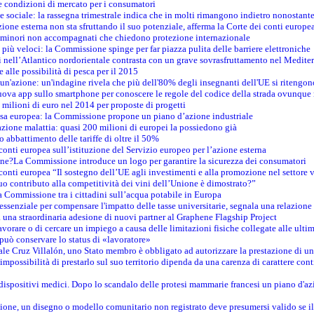
e condizioni di mercato per i consumatori
e sociale: la rassegna trimestrale indica che in molti rimangono indietro nonostant
azione esterna non sta sfruttando il suo potenziale, afferma la Corte dei conti europe
i minori non accompagnati che chiedono protezione internazionale
e più veloci: la Commissione spinge per far piazza pulita delle barriere elettroniche
tici nell’Atlantico nordorientale contrasta con un grave sovrasfruttamento nel Medit
e alle possibilità di pesca per il 2015
un'azione: un'indagine rivela che più dell'80% degli insegnanti dell'UE si ritengon
nuova app sullo smartphone per conoscere le regole del codice della strada ovunque
 milioni di euro nel 2014 per proposte di progetti
esa europea: la Commissione propone un piano d’azione industriale
azione malattia: quasi 200 milioni di europei la possiedono già
o abbattimento delle tariffe di oltre il 50%
conti europea sull’istituzione del Servizio europeo per l’azione esterna
ine?La Commissione introduce un logo per garantire la sicurezza dei consumatori
conti europea “Il sostegno dell’UE agli investimenti e alla promozione nel settore v
uo contributo alla competitività dei vini dell’Unione è dimostrato?”
 Commissione tra i cittadini sull’acqua potabile in Europa
è essenziale per compensare l'impatto delle tasse universitarie, segnala una relazione
na straordinaria adesione di nuovi partner al Graphene Flagship Project
vorare o di cercare un impiego a causa delle limitazioni fisiche collegate alle ultim
può conservare lo status di «lavoratore»
le Cruz Villalón, uno Stato membro è obbligato ad autorizzare la prestazione di un
mpossibilità di prestarlo sul suo territorio dipenda da una carenza di carattere cont
i dispositivi medici. Dopo lo scandalo delle protesi mammarie francesi un piano d'azi
zione, un disegno o modello comunitario non registrato deve presumersi valido se il 