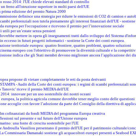
o rosso 2014: l'UE chiede elevati standard di controllo
 un freno all'istruzione superiore in molti paesi dell'UE
lla prima edizione del premio Natura 2000
ommissione definisce una strategia per ridurre le emissioni di CO2 di camion e auto
scambi preferenziali non tutela pienamente gli interessi finanziari dell'UE - sostiene
ida europea per l'occupazione e ricevono il premio per l’innovazione sociale
 utili per un’estate senza pensieri
vrebbe mettere in opera gli insegnamenti tratti dallo sviluppo del Sistema d'inf
e in eccesso in futuri progetti informatici - sostiene la Corte dei conti europea.
zione territoriale europea: quattro frontiere, quattro problemi, quattro soluzioni
 cinema europeo con l'obiettivo di promuovere la diversità culturale e la competitivi
ssione indica che gli Stati membri devono migliorare ancora l’applicazione dei diri
opea propone di vietare completamente le reti da posta derivanti
PA - Audit della Corte dei conti europea: i regimi di scambi preferenziali son
co Tanovic' riceve il premio MEDIA dell'UE
 2014: innovare per un uso sostenibile dei nostri oceani
 europea, la politica agricola comune dovrebbe tener meglio conto delle questioni re
ne accoglie con favore l’adozione da parte del Consiglio della direttiva di applica
film cofinanziati da fondi MEDIA del programma Europa creativa
flessioni sul presente e sul futuro dell'Unione europea
marino: una fonte di crescita sostenibile per l'UE
 Androulla Vassiliou presentano il premio dell'UE per il patrimonio culturale/con
E - La Commissaria Damanaki sostiene gli acquacoltori europei presenti a Seafood 