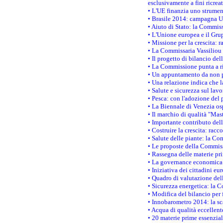
esclusivamente a fini ricrea
• L'UE finanzia uno strumen
• Brasile 2014: campagna UE
• Aiuto di Stato: la Commiss
• L'Unione europea e il Grup
• Missione per la crescita: 
• La Commissaria Vassiliou p
• Il progetto di bilancio de
• La Commissione punta a ri
• Un appuntamento da non p
• Una relazione indica che 
• Salute e sicurezza sul lav
• Pesca: con l'adozione del 
• La Biennale di Venezia os
• Il marchio di qualità "Mas
• Importante contributo del
• Costruire la crescita: ra
• Salute delle piante: la Co
• Le proposte della Commiss
• Rassegna delle materie pri
• La governance economica 
• Iniziativa dei cittadini e
• Quadro di valutazione de
• Sicurezza energetica: la C
• Modifica del bilancio per 
• Innobarometro 2014: la sca
• Acqua di qualità eccellen
• 20 materie prime essenzial