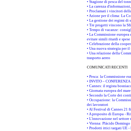
• Stagione di pesca del tonn
• La carenza d'informazioni,
• Proclamati i vincitori de
• Azione per il clima: La C
• La gestione dei regimi di 
• Tre progetti vincono la Sf
• Tempo di vacanze: consigli
• La Commissione europea do
evitare simili ritardi e spes
• Celebrazione della coopera
• Una nuova strategia per il
• Una relazione della Commi
trasporto aereo
COMUNICATI RECENTI
• Pesca: la Commissione eur
• INVITO – CONFERENZA STAM
• Cannes: il regista bosnia
• Giornata europea del mare
• Secondo la Corte dei conti
• Occupazione: la Commissio
dei lavoratori
• Al Festival di Cannes 21 
• A proposito di Europa - Ri
• L'innovazione nel settore 
• Vienna: Plácido Domingo e
• Prodotti ittici targati U