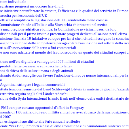
ttere individuale
registrano progressi ma occorre fare di più
e iniziative per rafforzare la crescita, l'efficienza e la qualità del servizio in Europa
crescita per l'economia dell'UE
llisce e semplifica la legislazione dell’UE, rendendola meno costosa
Commissione chiede all'Italia e alla Slovacchia chiarimenti nel merito
va macroregione adriatica e ionica: la Commissione avvicina i paesi tra loro
isponibili per il primo invito a presentare progetti dedicati all'azione per il clima
ssione finanzia 19 iniziative europee per far sì che i cittadini scelgano la combin
saporto europeo delle competenze per agevolare l'assunzione nel settore della rice
dati sull'osservazione della terra a fini commerciali
one non sono adattate al mondo del lavoro, secondo un quarto dei cittadini europei 
ntrano nell'era digitale a vantaggio di 507 milioni di cittadini
prodotti lattiero-caseari e sul «pacchetto latte»
nni di difesa della salute umana e degli animali
issario Andor accoglie con favore l’adozione di nuove norme internazionali per la t
mi
n Argentina: stringere i legami commerciali
adottata temporaneamente dal Land Schleswig-Holstein in materia di giochi d’azzard
estrittiva seguita negli altri Länder tedeschi
izione della Syria International Islamic Bank nell’elenco delle entità destinatarie del
le PMI europee cercano opportunità d'affari in Paraguay
menda di 1,06 miliardi di euro inflitta a Intel per aver abusato della sua posizione
 il 2007
on estingue il suo diritto alle ferie annuali retribuite
erale Yves Bot, i prodotti a base di erbe aromatiche e di cannabinoidi sintetici com