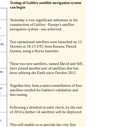
Testing of Galileo satellite navigation system
can begin
Yesterday a very significant milestone in the
construction of Galileo - Europe's satellite
e
navigation system - was achieved.
i
Two operational satellites were launched on 12
se,
October at 18:15 UTC from Kourou, French
Guiana, using a Soyuz launcher.
These two new satellites, named David and Sif1,
have joined another pair of satellites that has
ro
been orbiting the Earth since October 2011.
a
Together they form a mini-constellation of four
la
satellites needed for Galileo's validation and
.
fine-tuning.
Following a detailed in-orbit check, by the end
of 2014 a further 14 satellites will be deployed.
o
This will enable us to provide the very first