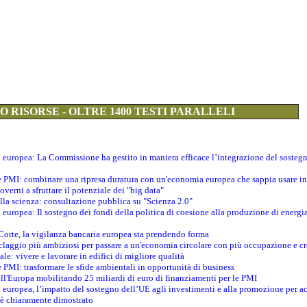
 RISORSE - OLTRE 1400 TESTI PARALLELI
ti europea: La Commissione ha gestito in maniera efficace l’integrazione del sosteg
le PMI: combinare una ripresa duratura con un'economia europea che sappia usare in 
verni a sfruttare il potenziale dei "big data"
della scienza: consultazione pubblica su "Scienza 2.0"
i europea: Il sostegno dei fondi della politica di coesione alla produzione di energi
 Corte, la vigilanza bancaria europea sta prendendo forma
iclaggio più ambiziosi per passare a un'economia circolare con più occupazione e cr
le: vivere e lavorare in edifici di migliore qualità
e PMI: trasformare le sfide ambientali in opportunità di business
ell'Europa mobilitando 25 miliardi di euro di finanziamenti per le PMI
 europea, l’impatto del sostegno dell’UE agli investimenti e alla promozione per ac
n è chiaramente dimostrato