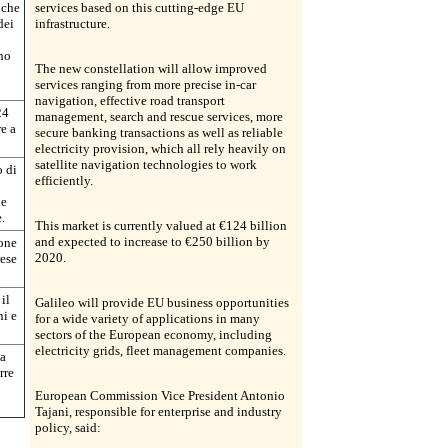
 che
services based on this cutting-edge EU
dei
infrastructure.
nno
The new constellation will allow improved
services ranging from more precise in-car
navigation, effective road transport
24
management, search and rescue services, more
e a
secure banking transactions as well as reliable
electricity provision, which all rely heavily on
satellite navigation technologies to work
o di
efficiently.
le
e.
This market is currently valued at €124 billion
and expected to increase to €250 billion by
one
2020.
rese
il
Galileo will provide EU business opportunities
ni e
for a wide variety of applications in many
sectors of the European economy, including
electricity grids, fleet management companies.
ma
rre
European Commission Vice President Antonio
Tajani, responsible for enterprise and industry
policy, said: