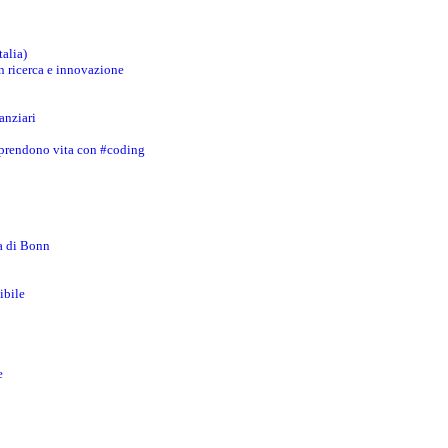
talia)
in ricerca e innovazione
anziari
 prendono vita con #coding
za di Bonn
ibile
e