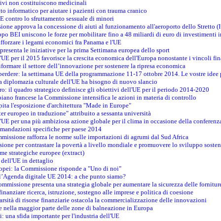
tivi non costituiscono medicinali
to informatico per aiutare i pazienti con trauma cranico
 contro lo sfruttamento sessuale di minori
ione approva la concessione di aiuti al funzionamento all'aeroporto dello Stretto (I
po BEI uniscono le forze per mobilitare fino a 48 miliardi di euro di investimenti 
rafforzare i legami economici fra Panama e l'UE
resenta le iniziative per la prima Settimana europea dello sport
ll'UE per il 2015 favorisce la crescita economica dell'Europa nonostante i vincoli fin
formare il settore dell’innovazione per sostenere la ripresa economica
erdere: la settimana UE della programmazione 11-17 ottobre 2014. Le vostre idee
la diplomazia culturale dell'UE ha bisogno di nuovo slancio
oro: il quadro strategico definisce gli obiettivi dell'UE per il periodo 2014-2020
piano francese la Commissione intensifica le azioni in materia di controllo
pita l'esposizione d'architettura "Made in Europe"
ter europeo in traduzione" attribuito a sessanta università
l'UE per una più ambiziosa azione globale per il clima in occasione della conferen
ccomandazioni specifiche per paese 2014
mmissione rafforza le norme sulle importazioni di agrumi dal Sud Africa
ione per contrastare la povertà a livello mondiale e promuovere lo sviluppo sosten
me strategiche europee (extract)
dell'UE in dettaglio
uropei: la Commissione risponde a "Uno di noi"
ll’Agenda digitale UE 2014: a che punto siamo?
ommissione presenta una strategia globale per aumentare la sicurezza delle fornitur
finanziare ricerca, istruzione, sostegno alle imprese e politica di coesione
rsità di risorse finanziarie ostacola la commercializzazione delle innovazioni
te nella maggior parte delle zone di balneazione in Europa
i: una sfida importante per l'industria dell'UE