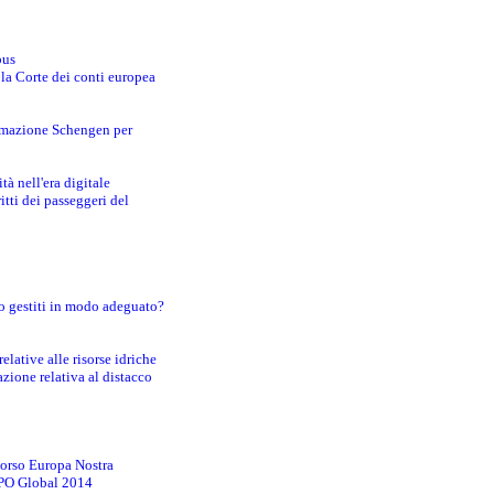
bus
 la Corte dei conti europea
ormazione Schengen per
tà nell'era digitale
tti dei passeggeri del
o gestiti in modo adeguato?
lative alle risorse idriche
zione relativa al distacco
corso Europa Nostra
EXPO Global 2014