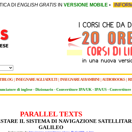
TICA DI
ENGLISH GRATIS
IN
VERSIONE MOBILE
•
INFORM
TIBLOG
|
INSEGNARE AGLI ADULTI
|
INSEGNARE AI BAMBINI
|
AUDIOBOOKS
|
RI
unciatore di inglese -
Dizionario -
Convertitore IPA/UK
-
IPA/US
-
Convertitore 
PARALLEL TEXTS
ESTARE IL SISTEMA DI NAVIGAZIONE SATELLITA
GALILEO