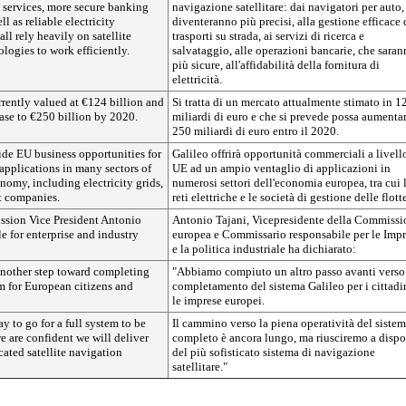
 services, more secure banking
navigazione satellitare:
dai navigatori per auto,
ll as reliable electricity
diventeranno più precisi, alla gestione efficace 
ll rely heavily on satellite
trasporti su strada, ai servizi di ricerca e
logies to work efficiently.
salvataggio, alle operazioni bancarie, che sara
più sicure, all'affidabilità della fornitura di
elettricità.
rrently valued at €124 billion and
Si tratta di un mercato attualmente stimato in 1
ase to €250 billion by 2020.
miliardi di euro e che si prevede possa aumentar
250 miliardi di euro entro il 2020.
ide EU business opportunities for
Galileo offrirà opportunità commerciali a livell
 applications in many sectors of
UE ad un ampio ventaglio di applicazioni in
omy, including electricity grids,
numerosi settori dell'economia europea, tra cui 
t companies.
reti elettriche e le società di gestione delle flott
sion Vice President Antonio
Antonio Tajani, Vicepresidente della Commissi
le for enterprise and industry
europea e Commissario responsabile per le Imp
e la politica industriale ha dichiarato:
nother step toward completing
"Abbiamo compiuto un altro passo avanti verso 
m for European citizens and
completamento del sistema Galileo per i cittadi
le imprese europei.
y to go for a full system to be
Il cammino verso la piena operatività del siste
e are confident we will deliver
completo è ancora lungo, ma riusciremo a dispo
cated satellite navigation
del più sofisticato sistema di navigazione
satellitare."