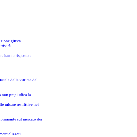
azione giusta.
ttività
che hanno risposto a
utela delle vittime del
o non pregiudica la
le misure restrittive nei
 dominante sul mercato dei
mercializzati