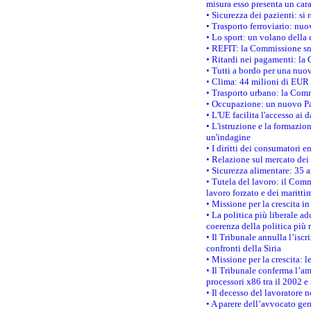
misura esso presenta un cara
• Sicurezza dei pazienti: si 
• Trasporto ferroviario: nuov
• Lo sport: un volano della 
• REFIT: la Commissione sne
• Ritardi nei pagamenti: la 
• Tutti a bordo per una nuo
• Clima: 44 milioni di EUR d
• Trasporto urbano: la Commi
• Occupazione: un nuovo Pas
• L'UE facilita l'accesso ai 
• L'istruzione e la formazi
un'indagine
• I diritti dei consumatori e
• Relazione sul mercato dei 
• Sicurezza alimentare: 35 a
• Tutela del lavoro: il Comm
lavoro forzato e dei maritti
• Missione per la crescita i
• La politica più liberale 
coerenza della politica più r
• Il Tribunale annulla l’iscr
confronti della Siria
• Missione per la crescita: 
• Il Tribunale conferma l’am
processori x86 tra il 2002 e
• Il decesso del lavoratore n
• A parere dell’avvocato gen