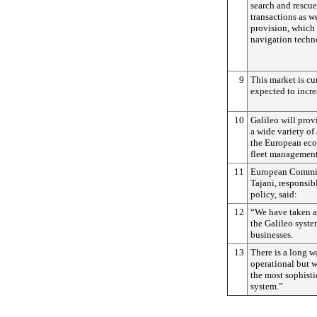
search and rescue
transactions as we
provision, which a
navigation techno
9
This market is cu
expected to incre
10
Galileo will prov
a wide variety of
the European econ
fleet managemen
11
European Commis
Tajani, responsib
policy, said:
12
“We have taken a
the Galileo syste
businesses.
13
There is a long wa
operational but w
the most sophisti
system.”