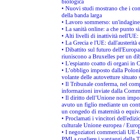
biologica
• Nuovi studi mostrano che i cons
della banda larga
• Lavoro sommerso: un'indagine 
• La sanità online: a che punto 
• Alti livelli di inattività nell'
• La Grecia e l'UE: dall'austerità
• Dibattito sul futuro dell'Europa:
riuniscono a Bruxelles per un di
• L'espianto coatto di organi in 
• L’obbligo imposto dalla Polonia 
volante delle autovetture situato s
• Il Tribunale conferma, nel compl
informazioni inviate dalla Commi
• Il diritto dell’Unione non imp
avuto un figlio mediante un contr
un congedo di maternità o equiv
• Proclamati i vincitori dell'edi
culturale Unione europea / Euro
• I negoziatori commerciali UE-U
PMI a cogliere i vantaggi della 