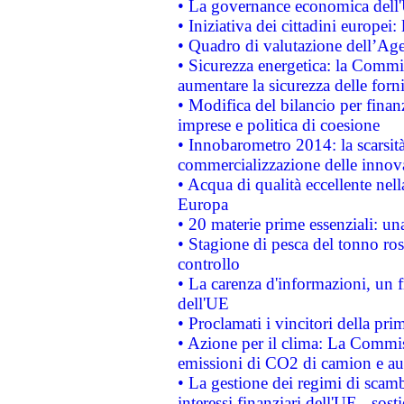
• La governance economica dell'
• Iniziativa dei cittadini europe
• Quadro di valutazione dell’Ag
• Sicurezza energetica: la Commis
aumentare la sicurezza delle forni
• Modifica del bilancio per finanz
imprese e politica di coesione
• Innobarometro 2014: la scarsità 
commercializzazione delle innov
• Acqua di qualità eccellente nel
Europa
• 20 materie prime essenziali: una
• Stagione di pesca del tonno ros
controllo
• La carenza d'informazioni, un fr
dell'UE
• Proclamati i vincitori della p
• Azione per il clima: La Commiss
emissioni di CO2 di camion e a
• La gestione dei regimi di scamb
interessi finanziari dell'UE - sos