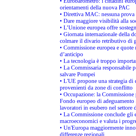
• Eurobarometro: i cittadini euro
orientamenti della nuova PAC
• Direttiva MAC: nessuna prova a
• Dare maggiore visibilità alla so
• L’Unione europea offre sostegn
• Giornata internazionale della 
colmare il divario retributivo di 
• Commissione europea e quote ro
d’anticipo
• La tecnologia è troppo importan
• La Commissaria responsabile per
salvare Pompei
• L'UE propone una strategia di 
provenienti da zone di conflitto
• Occupazione: la Commissione pr
Fondo europeo di adeguamento al
lavoratori in esubero nel settore d
• La Commissione conclude gli es
macroeconomici e valuta i progre
• Un'Europa maggiormente innova
differenze regionali