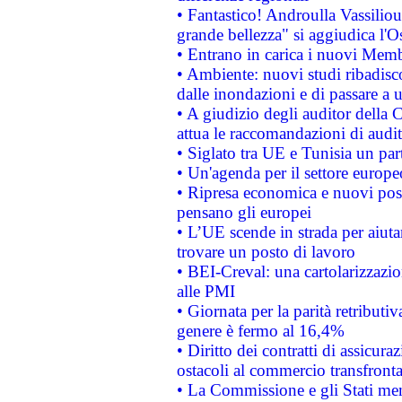
• Fantastico! Androulla Vassilio
grande bellezza" si aggiudica l'O
• Entrano in carica i nuovi Memb
• Ambiente: nuovi studi ribadisco
dalle inondazioni e di passare a u
• A giudizio degli auditor della
attua le raccomandazioni di aud
• Siglato tra UE e Tunisia un part
• Un'agenda per il settore europe
• Ripresa economica e nuovi post
pensano gli europei
• L’UE scende in strada per aiutar
trovare un posto di lavoro
• BEI-Creval: una cartolarizzazio
alle PMI
• Giornata per la parità retributiv
genere è fermo al 16,4%
• Diritto dei contratti di assicura
ostacoli al commercio transfronta
• La Commissione e gli Stati mem