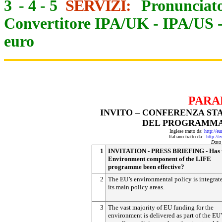
3
-
4
-
5
SERVIZI:
Pronunciato
Convertitore IPA/UK
-
IPA/US
euro
PARA
INVITO – CONFERENZA ST
DEL PROGRAMMA 
Inglese tratto da:
http://e
Italiano tratto da:
http://
Data
1
INVITATION - PRESS BRIEFING - Has 
Environment component of the LIFE
programme been effective?
2
The EU’s environmental policy is integrat
its main policy areas.
3
The vast majority of EU funding for the
environment is delivered as part of the EU