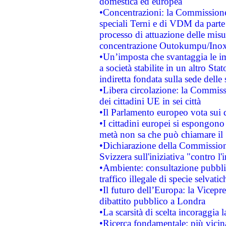
domestica ed europea
•Concentrazioni: la Commissione 
speciali Terni e di VDM da part
processo di attuazione delle misur
concentrazione Outokumpu/In
•Un’imposta che svantaggia le im
a società stabilite in un altro S
indiretta fondata sulla sede delle 
•Libera circolazione: la Commiss
dei cittadini UE in sei città
•Il Parlamento europeo vota sui di
•I cittadini europei si espongono
metà non sa che può chiamare i
•Dichiarazione della Commission
Svizzera sull'iniziativa "contro 
•Ambiente: consultazione pubblic
traffico illegale di specie selvatic
•Il futuro dell’Europa: la Vicep
dibattito pubblico a Londra
•La scarsità di scelta incoraggia l
•Ricerca fondamentale: più vicin