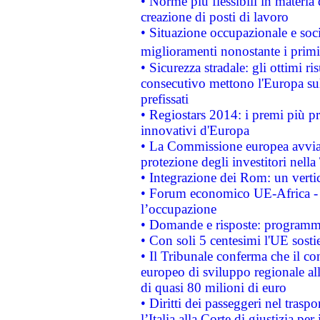
• Norme più flessibili in materia d
creazione di posti di lavoro
• Situazione occupazionale e socia
miglioramenti nonostante i primi 
• Sicurezza stradale: gli ottimi ri
consecutivo mettono l'Europa sull
prefissati
• Regiostars 2014: i premi più pre
innovativi d'Europa
• La Commissione europea avvia 
protezione degli investitori nell
• Integrazione dei Rom: un verti
• Forum economico UE-Africa - in
l’occupazione
• Domande e risposte: programma
• Con soli 5 centesimi l'UE sosti
• Il Tribunale conferma che il co
europeo di sviluppo regionale all
di quasi 80 milioni di euro
• Diritti dei passeggeri nel trasp
l’Italia alla Corte di giustizia 