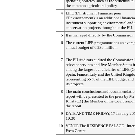
spending policies, such as the structural f
the common agricultural policy.
4
LIFE (L’Instrument Financier pour
l’Environnement) is an additional financia
instrument supporting environmental and 
conservation projects throughout the EU.
5
It is managed directly by the Commission.
6
The current LIFE programme has an avera
annual budget of € 239 million.
7
The EU Auditors audited the Commission’
relevant services and five Member States 
among the largest beneficiaries of LIFE (
Spain, France, Italy and the United Kingd
representing 55 % of the LIFE budget and
its projects.
8
The main conclusions and recommendation
report will be presented to the press by Mr
Kinšt (CZ) the Member of the Court respon
the report.
9
DATE AND TIME FRIDAY, 17 January 201
10:30
10
VENUE The RESIDENCE PALACE - Intern
Press Centre