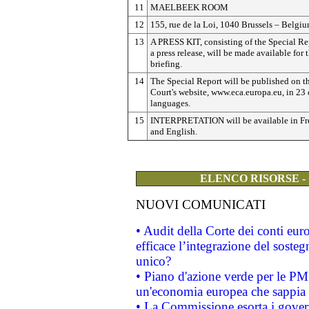
11
MAELBEEK ROOM
12
155, rue de la Loi, 1040 Brussels – Belgi
13
A PRESS KIT, consisting of the Special Re
a press release, will be made available for 
briefing.
14
The Special Report will be published on t
Court's website, www.eca.europa.eu, in 23 o
languages.
15
INTERPRETATION will be available in Fr
and English.
ELENCO RISORSE -
NUOVI COMUNICATI
• Audit della Corte dei conti eu
efficace l’integrazione del sost
unico?
• Piano d'azione verde per le PM
un'economia europea che sappia u
• La Commissione esorta i governi