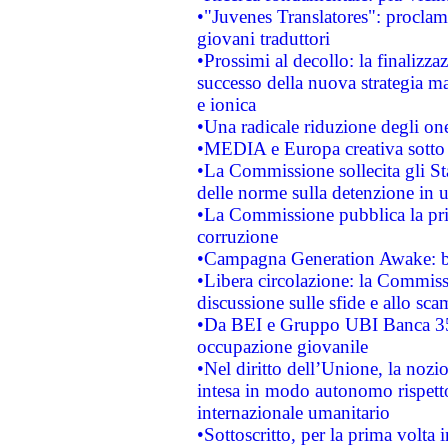
•"Juvenes Translatores": proclama
giovani traduttori
•Prossimi al decollo: la finalizzaz
successo della nuova strategia ma
e ionica
•Una radicale riduzione degli oner
•MEDIA e Europa creativa sotto i r
•La Commissione sollecita gli Sta
delle norme sulla detenzione in 
•La Commissione pubblica la prim
corruzione
•Campagna Generation Awake: bast
•Libera circolazione: la Commiss
discussione sulle sfide e allo sca
•Da BEI e Gruppo UBI Banca 35
occupazione giovanile
•Nel diritto dell’Unione, la nozi
intesa in modo autonomo rispetto 
internazionale umanitario
•Sottoscritto, per la prima volta 