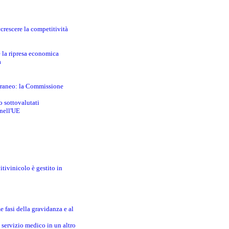
crescere la competitività
e la ripresa economica
a
erraneo: la Commissione
o sottovalutati
 nell'UE
itivinicolo è gestito in
e fasi della gravidanza e al
 servizio medico in un altro