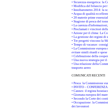
• Sicurezza energetica: la C
• Modifica del bilancio per 
• Innobarometro 2014: la sca
• Acqua di qualità eccellen
• 20 materie prime essenzial
• Stagione di pesca del tonn
• La carenza d'informazioni,
• Proclamati i vincitori de
• Azione per il clima: La C
• La gestione dei regimi di 
• Tre progetti vincono la Sf
• Tempo di vacanze: consigli
• La Commissione europea do
evitare simili ritardi e spes
• Celebrazione della coopera
• Una nuova strategia per il
• Una relazione della Commi
trasporto aereo
COMUNICATI RECENTI
• Pesca: la Commissione eur
• INVITO – CONFERENZA STAM
• Cannes: il regista bosnia
• Giornata europea del mare
• Secondo la Corte dei conti
• Occupazione: la Commissio
dei lavoratori