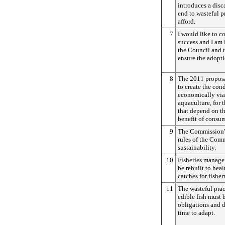
introduces a disc
end to wasteful p
afford.
7
I would like to c
success and I am 
the Council and t
ensure the adopti
8
The 2011 proposa
to create the cond
economically via
aquaculture, for 
that depend on the
benefit of consum
9
The Commission's
rules of the Comm
sustainability.
10
Fisheries manage
be rebuilt to hea
catches for fishe
11
The wasteful prac
edible fish must 
obligations and d
time to adapt.