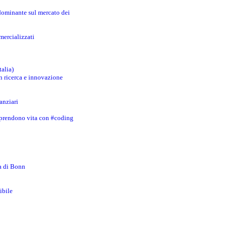
 dominante sul mercato dei
mercializzati
talia)
in ricerca e innovazione
anziari
 prendono vita con #coding
za di Bonn
ibile