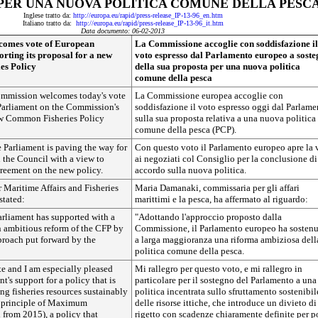
PER UNA NUOVA POLITICA COMUNE DELLA PESC
Inglese tratto da:
http://europa.eu/rapid/press-release_IP-13-96_en.htm
Italiano tratto da:
http://europa.eu/rapid/press-release_IP-13-96_it.htm
Data documento: 06-02-2013
comes vote of European
La Commissione accoglie con soddisfazione il
rting its proposal for a new
voto espresso dal Parlamento europeo a sost
es Policy
della sua proposta per una nuova politica
comune della pesca
mmission welcomes today's vote
La Commissione europea accoglie con
Parliament on the Commission's
soddisfazione il voto espresso oggi dal Parlame
ew Common Fisheries Policy
sulla sua proposta relativa a una nuova politica
comune della pesca (PCP).
e Parliament is paving the way for
Con questo voto il Parlamento europeo apre la 
 the Council with a view to
ai negoziati col Consiglio per la conclusione di
reement on the new policy.
accordo sulla nuova politica.
 Maritime Affairs and Fisheries
Maria Damanaki, commissaria per gli affari
tated:
marittimi e la pesca, ha affermato al riguardo:
rliament has supported with a
"Adottando l'approccio proposto dalla
n ambitious reform of the CFP by
Commissione, il Parlamento europeo ha sosten
proach put forward by the
a larga maggioranza una riforma ambiziosa dell
politica comune della pesca.
e and I am especially pleased
Mi rallegro per questo voto, e mi rallegro in
t's support for a policy that is
particolare per il sostegno del Parlamento a una
ng fisheries resources sustainably
politica incentrata sullo sfruttamento sostenibil
e principle of Maximum
delle risorse ittiche, che introduce un divieto di
 from 2015), a policy that
rigetto con scadenze chiaramente definite per p