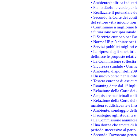
• Ambiente/politica industria
• Piano d'azione verde per l
• Realizzare il potenziale d
• Secondo la Corte dei conti
del settore vitivinicolo no
• Continuano a migliorare l
• Situazione occupazionale 
• Il Servizio europeo per l’
• Norme UE più chiare per 
• Servizi pubblici migliori 
• La ripresa degli stock it
definisce le proposte relativ
• La Commissione sollecita 
• Sicurezza stradale - Una 
• Ambiente: disponibili 239
• Un nuovo corso per la dif
• Tessera europea di assicur
• Roaming dati: dal 1° lugli
• Relazione della Corte dei 
• Acquistare medicinali onl
• Relazione della Corte dei 
maniera soddisfacente e il s
• Ambiente: sondaggio della
• Il sostegno agli studenti 
• La Commissione annuncia u
• Una donna che smetta di la
periodo successivo al parto 
• Secondo l’avvocato genera