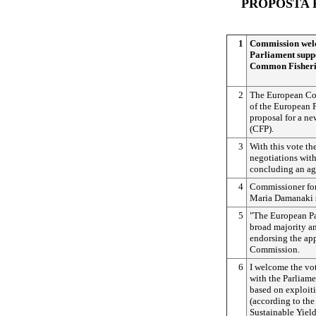
PROPOSTA 
1
Commission wel
Parliament suppo
Common Fisheri
2
The European Co
of the European 
proposal for a n
(CFP).
3
With this vote th
negotiations with
concluding an ag
4
Commissioner for
Maria Damanaki s
5
"The European Pa
broad majority a
endorsing the ap
Commission.
6
I welcome the vot
with the Parliamen
based on exploiti
(according to th
Sustainable Yield