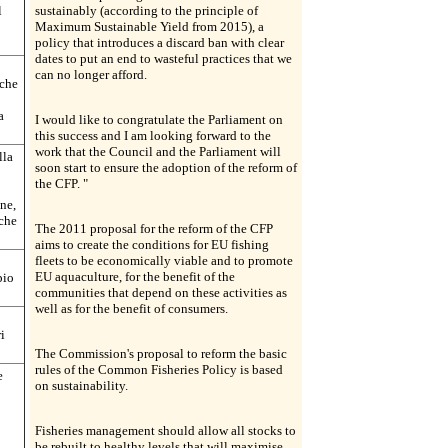
l
sustainably (according to the principle of
Maximum Sustainable Yield from 2015), a
policy that introduces a discard ban with clear
dates to put an end to wasteful practices that we
can no longer afford.
 che
a
I would like to congratulate the Parliament on
this success and I am looking forward to the
work that the Council and the Parliament will
lla
soon start to ensure the adoption of the reform of
the CFP. "
ne,
 che
The 2011 proposal for the reform of the CFP
aims to create the conditions for EU fishing
fleets to be economically viable and to promote
EU aquaculture, for the benefit of the
pio
communities that depend on these activities as
well as for the benefit of consumers.
i
The Commission's proposal to reform the basic
rules of the Common Fisheries Policy is based
e
on sustainability.
Fisheries management should allow all stocks to
be rebuilt to healthy levels that will maximise