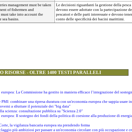
heries management must be taken
Le decisioni riguardanti la gestione della pesca
ment of fishermen and
devono essere adottate con la partecipazione de
 must take into account the
pescatori e delle parti interessate e devono tene
he sea basins.
conto delle specificità dei bacini marittimi.
 RISORSE - OLTRE 1400 TESTI PARALLELI
ti europea: La Commissione ha gestito in maniera efficace l’integrazione del sosteg
le PMI: combinare una ripresa duratura con un'economia europea che sappia usare in 
verni a sfruttare il potenziale dei "big data"
della scienza: consultazione pubblica su "Scienza 2.0"
i europea: Il sostegno dei fondi della politica di coesione alla produzione di energi
 Corte, la vigilanza bancaria europea sta prendendo forma
iclaggio più ambiziosi per passare a un'economia circolare con più occupazione e cr