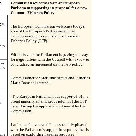
A
Commission welcomes vote of European
Parliament supporting its proposal for a new
Common Fisheries Policy
egno
The European Commission welcomes today's
vote of the European Parliament on the
Commission's proposal for a new Common
Fisheries Policy (CFP).
nto
With this vote the Parliament is paving the way
for negotiations with the Council with a view to
via
concluding an agreement on the new policy.
 un
Commissioner for Maritime Affairs and Fisheries
Maria Damanaki stated:
"The European Parliament has supported with a
uto
broad majority an ambitious reform of the CFP
a
by endorsing the approach put forward by the
Commission.
e
I welcome the vote and I am especially pleased
with the Parliament's support for a policy that is
orre
based on exploiting fisheries resources