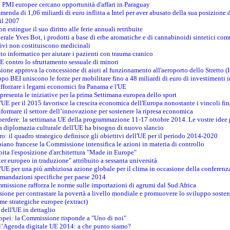
le PMI europee cercano opportunità d'affari in Paraguay
menda di 1,06 miliardi di euro inflitta a Intel per aver abusato della sua posizione
 il 2007
on estingue il suo diritto alle ferie annuali retribuite
erale Yves Bot, i prodotti a base di erbe aromatiche e di cannabinoidi sintetici com
tivi non costituiscono medicinali
to informatico per aiutare i pazienti con trauma cranico
 contro lo sfruttamento sessuale di minori
ione approva la concessione di aiuti al funzionamento all'aeroporto dello Stretto (I
po BEI uniscono le forze per mobilitare fino a 48 miliardi di euro di investimenti 
rafforzare i legami economici fra Panama e l'UE
resenta le iniziative per la prima Settimana europea dello sport
ll'UE per il 2015 favorisce la crescita economica dell'Europa nonostante i vincoli fin
formare il settore dell’innovazione per sostenere la ripresa economica
erdere: la settimana UE della programmazione 11-17 ottobre 2014. Le vostre idee
la diplomazia culturale dell'UE ha bisogno di nuovo slancio
oro: il quadro strategico definisce gli obiettivi dell'UE per il periodo 2014-2020
piano francese la Commissione intensifica le azioni in materia di controllo
pita l'esposizione d'architettura "Made in Europe"
ter europeo in traduzione" attribuito a sessanta università
l'UE per una più ambiziosa azione globale per il clima in occasione della conferen
ccomandazioni specifiche per paese 2014
mmissione rafforza le norme sulle importazioni di agrumi dal Sud Africa
ione per contrastare la povertà a livello mondiale e promuovere lo sviluppo sosten
me strategiche europee (extract)
dell'UE in dettaglio
uropei: la Commissione risponde a "Uno di noi"
ll’Agenda digitale UE 2014: a che punto siamo?