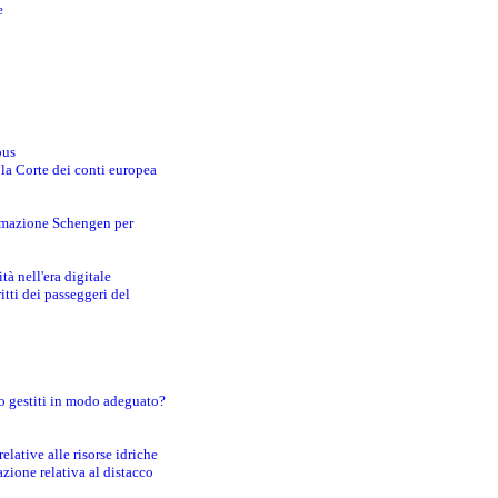
e
bus
 la Corte dei conti europea
ormazione Schengen per
tà nell'era digitale
tti dei passeggeri del
o gestiti in modo adeguato?
lative alle risorse idriche
zione relativa al distacco