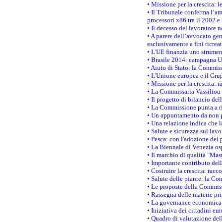
• Missione per la crescita: 
• Il Tribunale conferma l’am
processori x86 tra il 2002 e
• Il decesso del lavoratore n
• A parere dell’avvocato gen
esclusivamente a fini ricrea
• L'UE finanzia uno strumen
• Brasile 2014: campagna UE
• Aiuto di Stato: la Commiss
• L'Unione europea e il Grup
• Missione per la crescita: 
• La Commissaria Vassiliou p
• Il progetto di bilancio de
• La Commissione punta a ri
• Un appuntamento da non p
• Una relazione indica che 
• Salute e sicurezza sul lav
• Pesca: con l'adozione del 
• La Biennale di Venezia os
• Il marchio di qualità "Mas
• Importante contributo del
• Costruire la crescita: ra
• Salute delle piante: la Co
• Le proposte della Commiss
• Rassegna delle materie pri
• La governance economica 
• Iniziativa dei cittadini e
• Quadro di valutazione de