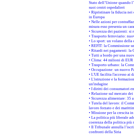
Stato dell’Unione quando l’i
suoi centri ospedalieri
• Ripristinare la fiducia ne
in Europa
• Nelle azioni per contraffa
misura esso presenta un cara
• Sicurezza dei pazienti: si 
• Trasporto ferroviario: nuov
• Lo sport: un volano della 
• REFIT: la Commissione sne
• Ritardi nei pagamenti: la 
• Tutti a bordo per una nuo
• Clima: 44 milioni di EUR d
• Trasporto urbano: la Commi
• Occupazione: un nuovo Pas
• L'UE facilita l'accesso ai 
• L'istruzione e la formazi
un'indagine
• I diritti dei consumatori e
• Relazione sul mercato dei 
• Sicurezza alimentare: 35 a
• Tutela del lavoro: il Comm
lavoro forzato e dei maritti
• Missione per la crescita i
• La politica più liberale 
coerenza della politica più r
• Il Tribunale annulla l’iscr
confronti della Siria