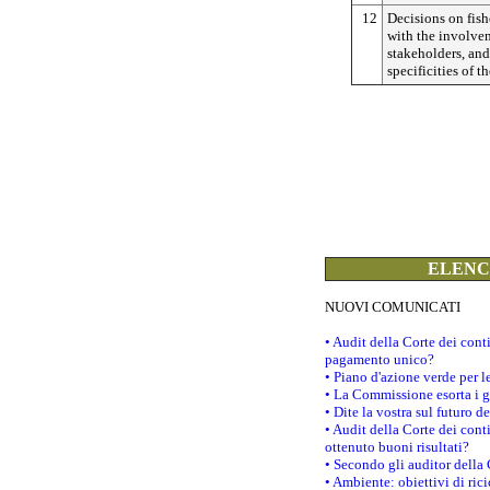
12
Decisions on fis
with the involve
stakeholders, and
specificities of t
ELENCO
NUOVI COMUNICATI
• Audit della Corte dei con
pagamento unico?
• Piano d'azione verde per 
• La Commissione esorta i go
• Dite la vostra sul futuro 
• Audit della Corte dei cont
ottenuto buoni risultati?
• Secondo gli auditor della
• Ambiente: obiettivi di ric