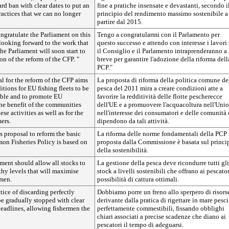
ard ban with clear dates to put an
fine a pratiche insensate e devastanti, secondo i
ractices that we can no longer
principio del rendimento massimo sostenibile a
partire dal 2015.
ongratulate the Parliament on this
Tengo a congratularmi con il Parlamento per
looking forward to the work that
questo successo e attendo con interesse i lavori
he Parliament will soon start to
il Consiglio e il Parlamento intraprenderanno a
on of the reform of the CFP. "
breve per garantire l'adozione della riforma dell
PCP."
l for the reform of the CFP aims
La proposta di riforma della politica comune de
itions for EU fishing fleets to be
pesca del 2011 mira a creare condizioni atte a
ble and to promote EU
favorire la redditività delle flotte pescherecce
the benefit of the communities
dell'UE e a promuovere l'acquacoltura nell'Unio
se activities as well as for the
nell'interesse dei consumatori e delle comunità
ers.
dipendono da tali attività.
 proposal to reform the basic
La riforma delle norme fondamentali della PCP
on Fisheries Policy is based on
proposta dalla Commissione è basata sul princi
della sostenibilità.
ment should allow all stocks to
La gestione della pesca deve ricondurre tutti gli
lthy levels that will maximise
stock a livelli sostenibili che offrano ai pescator
rmen.
possibilità di cattura ottimali.
tice of discarding perfectly
Dobbiamo porre un freno allo sperpero di risors
be gradually stopped with clear
derivante dalla pratica di rigettare in mare pesci
eadlines, allowing fishermen the
perfettamente commestibili, fissando obblighi
chiari associati a precise scadenze che diano ai
pescatori il tempo di adeguarsi.