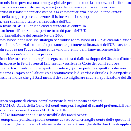
ommissione presenta una strategia globale per aumentare la sicurezza delle fornitur
finanziare ricerca, istruzione, sostegno alle imprese e politica di coesione
rsità di risorse finanziarie ostacola la commercializzazione delle innovazioni
te nella maggior parte delle zone di balneazione in Europa
i: una sfida importante per l'industria dell'UE
o rosso 2014: l'UE chiede elevati standard di controllo
 un freno all'istruzione superiore in molti paesi dell'UE
lla prima edizione del premio Natura 2000
ommissione definisce una strategia per ridurre le emissioni di CO2 di camion e auto
scambi preferenziali non tutela pienamente gli interessi finanziari dell'UE - sostiene
ida europea per l'occupazione e ricevono il premio per l’innovazione sociale
 utili per un’estate senza pensieri
vrebbe mettere in opera gli insegnamenti tratti dallo sviluppo del Sistema d'inf
e in eccesso in futuri progetti informatici - sostiene la Corte dei conti europea.
zione territoriale europea: quattro frontiere, quattro problemi, quattro soluzioni
 cinema europeo con l'obiettivo di promuovere la diversità culturale e la competitivi
ssione indica che gli Stati membri devono migliorare ancora l’applicazione dei diri
opea propone di vietare completamente le reti da posta derivanti
PA - Audit della Corte dei conti europea: i regimi di scambi preferenziali son
co Tanovic' riceve il premio MEDIA dell'UE
 2014: innovare per un uso sostenibile dei nostri oceani
 europea, la politica agricola comune dovrebbe tener meglio conto delle questioni re
ne accoglie con favore l’adozione da parte del Consiglio della direttiva di applica