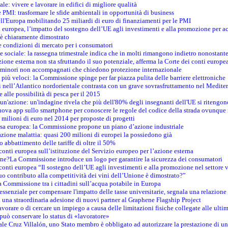
le: vivere e lavorare in edifici di migliore qualità
e PMI: trasformare le sfide ambientali in opportunità di business
ell'Europa mobilitando 25 miliardi di euro di finanziamenti per le PMI
 europea, l’impatto del sostegno dell’UE agli investimenti e alla promozione per ac
n è chiaramente dimostrato
e condizioni di mercato per i consumatori
e sociale: la rassegna trimestrale indica che in molti rimangono indietro nonostant
azione esterna non sta sfruttando il suo potenziale, afferma la Corte dei conti europe
i minori non accompagnati che chiedono protezione internazionale
e più veloci: la Commissione spinge per far piazza pulita delle barriere elettroniche
tici nell’Atlantico nordorientale contrasta con un grave sovrasfruttamento nel Medit
e alle possibilità di pesca per il 2015
un'azione: un'indagine rivela che più dell'80% degli insegnanti dell'UE si ritengon
nuova app sullo smartphone per conoscere le regole del codice della strada ovunque
 milioni di euro nel 2014 per proposte di progetti
esa europea: la Commissione propone un piano d’azione industriale
azione malattia: quasi 200 milioni di europei la possiedono già
o abbattimento delle tariffe di oltre il 50%
conti europea sull’istituzione del Servizio europeo per l’azione esterna
ine?La Commissione introduce un logo per garantire la sicurezza dei consumatori
conti europea “Il sostegno dell’UE agli investimenti e alla promozione nel settore v
uo contributo alla competitività dei vini dell’Unione è dimostrato?”
 Commissione tra i cittadini sull’acqua potabile in Europa
è essenziale per compensare l'impatto delle tasse universitarie, segnala una relazione
na straordinaria adesione di nuovi partner al Graphene Flagship Project
vorare o di cercare un impiego a causa delle limitazioni fisiche collegate alle ultim
può conservare lo status di «lavoratore»
le Cruz Villalón, uno Stato membro è obbligato ad autorizzare la prestazione di un