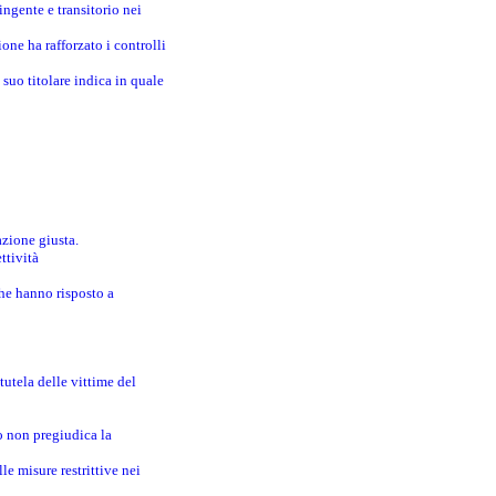
ingente e transitorio nei
one ha rafforzato i controlli
suo titolare indica in quale
azione giusta.
ttività
che hanno risposto a
utela delle vittime del
o non pregiudica la
le misure restrittive nei