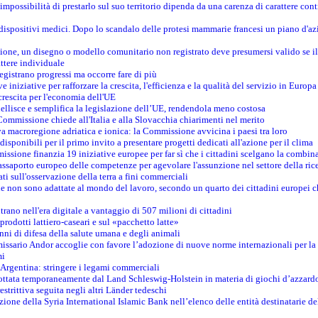
mpossibilità di prestarlo sul suo territorio dipenda da una carenza di carattere cont
i dispositivi medici. Dopo lo scandalo delle protesi mammarie francesi un piano d'azi
zione, un disegno o modello comunitario non registrato deve presumersi valido se il 
ttere individuale
registrano progressi ma occorre fare di più
e iniziative per rafforzare la crescita, l'efficienza e la qualità del servizio in Europa
crescita per l'economia dell'UE
llisce e semplifica la legislazione dell’UE, rendendola meno costosa
Commissione chiede all'Italia e alla Slovacchia chiarimenti nel merito
va macroregione adriatica e ionica: la Commissione avvicina i paesi tra loro
isponibili per il primo invito a presentare progetti dedicati all'azione per il clima
ssione finanzia 19 iniziative europee per far sì che i cittadini scelgano la combin
saporto europeo delle competenze per agevolare l'assunzione nel settore della rice
dati sull'osservazione della terra a fini commerciali
one non sono adattate al mondo del lavoro, secondo un quarto dei cittadini europei 
ntrano nell'era digitale a vantaggio di 507 milioni di cittadini
prodotti lattiero-caseari e sul «pacchetto latte»
nni di difesa della salute umana e degli animali
issario Andor accoglie con favore l’adozione di nuove norme internazionali per la t
mi
n Argentina: stringere i legami commerciali
adottata temporaneamente dal Land Schleswig-Holstein in materia di giochi d’azzard
estrittiva seguita negli altri Länder tedeschi
izione della Syria International Islamic Bank nell’elenco delle entità destinatarie del