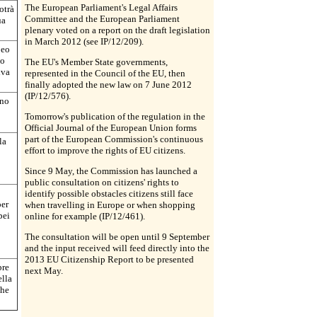
The European Parliament's Legal Affairs
otrà
Committee and the European Parliament
ua
plenary voted on a report on the draft legislation
in March 2012 (see IP/12/209).
peo
no
The EU's Member State governments,
iva
represented in the Council of the EU, then
finally adopted the new law on 7 June 2012
(IP/12/576).
eno
Tomorrow's publication of the regulation in the
Official Journal of the European Union forms
part of the European Commission's continuous
la
effort to improve the rights of EU citizens.
Since 9 May, the Commission has launched a
public consultation on citizens' rights to
identify possible obstacles citizens still face
per
when travelling in Europe or when shopping
pei
online for example (IP/12/461).
The consultation will be open until 9 September
and the input received will feed directly into the
2013 EU Citizenship Report to be presented
bre
next May.
ella
che