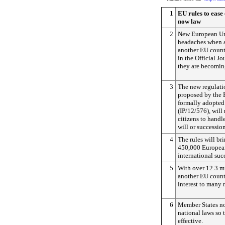
1
EU rules to ease
now law
2
New European Uni
headaches when a
another EU count
in the Official J
they are becomin
3
The new regulati
proposed by the
formally adopted
(IP/12/576), will
citizens to handle
will or succession
4
The rules will bri
450,000 European
international suc
5
With over 12.3 mi
another EU country
interest to many 
6
Member States now
national laws so
effective.