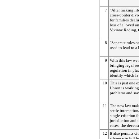
7
"After making lif
cross-border div
for families deali
loss of a loved o
Viviane Reding, 
8
"Separate rules o
used to lead to a
9
With this law we 
bringing legal se
regulation in pla
identify which la
10
This is just one
Union is working
problems and sav
11
The new law make
settle internatio
single criterion 
jurisdiction and 
cases: the deceas
12
It also permits ci
advance in full le