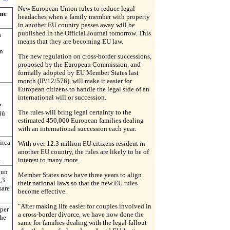
New European Union rules to reduce legal
rme
headaches when a family member with property
in another EU country passes away will be
published in the Official Journal tomorrow. This
a
means that they are becoming EU law.
un
The new regulation on cross-border successions,
proposed by the European Commission, and
formally adopted by EU Member States last
month (IP/12/576), will make it easier for
European citizens to handle the legal side of an
international will or succession.
e
The rules will bring legal certainty to the
iù
estimated 450,000 European families dealing
with an international succession each year.
irca
With over 12.3 million EU citizens resident in
another EU country, the rules are likely to be of
.
interest to many more.
 un
Member States now have three years to align
,3
their national laws so that the new EU rules
sare
become effective.
"After making life easier for couples involved in
 per
a cross-border divorce, we have now done the
che
same for families dealing with the legal fallout