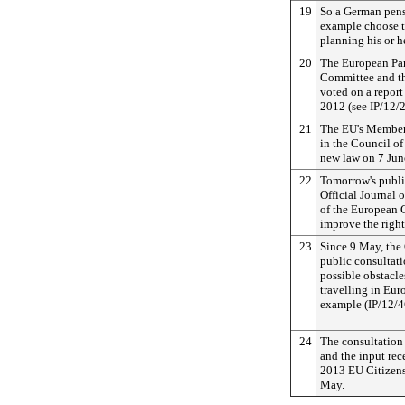
19
So a German pensi
example choose 
planning his or h
20
The European Par
Committee and th
voted on a report
2012 (see IP/12/2
21
The EU's Member 
in the Council of
new law on 7 Jun
22
Tomorrow's public
Official Journal 
of the European 
improve the right
23
Since 9 May, the
public consultatio
possible obstacles
travelling in Eur
example (IP/12/4
24
The consultation
and the input rece
2013 EU Citizens
May.