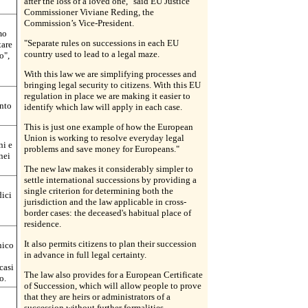
after the loss of a loved one," said EU Justice
Commissioner Viviane Reding, the
Commission’s Vice-President.
mo
"Separate rules on successions in each EU
tare
country used to lead to a legal maze.
o",
With this law we are simplifying processes and
bringing legal security to citizens. With this EU
regulation in place we are making it easier to
into
identify which law will apply in each case.
This is just one example of how the European
Union is working to resolve everyday legal
ni e
problems and save money for Europeans."
nei
The new law makes it considerably simpler to
settle international successions by providing a
single criterion for determining both the
dici
jurisdiction and the law applicable in cross-
border cases: the deceased's habitual place of
residence.
It also permits citizens to plan their succession
nico
in advance in full legal certainty.
casi
The law also provides for a European Certificate
o.
of Succession, which will allow people to prove
that they are heirs or administrators of a
succession without further formalities