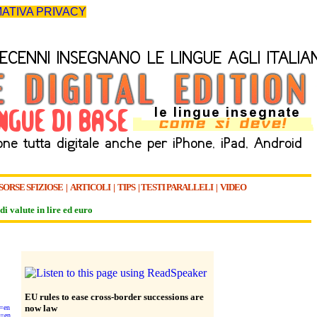
ATIVA PRIVACY
SORSE SFIZIOSE
|
ARTICOLI
|
TIPS
|
TESTI PARALLELI
|
VIDEO
di valute in lire ed euro
EU rules to ease cross-border successions are
now law
e=en
e=en