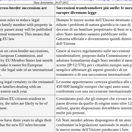
Data documento: 26-07-2012
 cross-border successions are
Successioni transfrontaliere più snelle: le no
europee diventano legge
on rules to reduce legal
Domani le nuove norme dell’Unione destinate 
 family member with property in
ridurre i problemi di natura giuridica in caso di
ry passes away will be published
decesso di un familiare proprietario di beni in 
ournal tomorrow. This means that
altro Stato membro saranno pubblicate nella
g EU law.
Gazzetta ufficiale e diventeranno quindi diritto
dell’Unione.
on on cross-border successions,
Grazie al nuovo regolamento sulle successioni
 European Commission, and
transfrontaliere, proposto dalla Commissione e
 by EU Member States last month
adottato formalmente dagli Stati membri il mes
 make it easier for European
scorso (IP/12/576), per i cittadini europei sarà p
 the legal side of an international
semplice affrontare gli aspetti giuridici di un
.
testamento o di una successione internazionali.
ng legal certainty to the estimated
Le norme apporteranno certezza giuridica alle c
 families dealing with an
450 000 famiglie europee che ogni anno sono
cession each year.
confrontate con una successione internazionale
llion EU citizens resident in
Considerato però che gli europei che vivono in
, the rules are likely to be of
paese diverso da quello di origine sono oltre 12
more.
milioni, queste disposizioni dovrebbero interes
molte più persone.
 have three years to align their
Gli Stati membri adesso dispongono di tre anni
 that the new EU rules become
conformare la legislazione nazionale in modo 
le nuove norme dell’Unione producano i loro