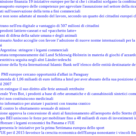
ssione finanzia 19 iniziative europee per far sì che i cittadini scelgano la combin
saporto europeo delle competenze per agevolare l'assunzione nel settore della rice
dati sull'osservazione della terra a fini commerciali
one non sono adattate al mondo del lavoro, secondo un quarto dei cittadini europei 
ntrano nell'era digitale a vantaggio di 507 milioni di cittadini
prodotti lattiero-caseari e sul «pacchetto latte»
nni di difesa della salute umana e degli animali
issario Andor accoglie con favore l’adozione di nuove norme internazionali per la t
mi
n Argentina: stringere i legami commerciali
adottata temporaneamente dal Land Schleswig-Holstein in materia di giochi d’azzard
estrittiva seguita negli altri Länder tedeschi
izione della Syria International Islamic Bank nell’elenco delle entità destinatarie del
le PMI europee cercano opportunità d'affari in Paraguay
menda di 1,06 miliardi di euro inflitta a Intel per aver abusato della sua posizione
 il 2007
on estingue il suo diritto alle ferie annuali retribuite
erale Yves Bot, i prodotti a base di erbe aromatiche e di cannabinoidi sintetici com
tivi non costituiscono medicinali
to informatico per aiutare i pazienti con trauma cranico
 contro lo sfruttamento sessuale di minori
ione approva la concessione di aiuti al funzionamento all'aeroporto dello Stretto (I
po BEI uniscono le forze per mobilitare fino a 48 miliardi di euro di investimenti 
rafforzare i legami economici fra Panama e l'UE
resenta le iniziative per la prima Settimana europea dello sport
ll'UE per il 2015 favorisce la crescita economica dell'Europa nonostante i vincoli fin