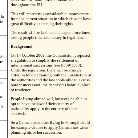
throughout the EU.
This will represent a considerable improvement
 la
from the current situation in which citizens have
rio
great difficulty exercising their rights.
The result will be faster and cheaper procedures,
saving people time and money in legal fees.
Background
On 14 October 2009, the Commission proposed
idi
a regulation to simplify the settlement of
re
international successions (see IP/09/1508).
Under the regulation, there will be a single
criterion for determining both the jurisdiction of
the authorities and the law applicable to a cross-
 un
border succession: the deceased's habitual place
of residence.
me
People living abroad will, however, be able to
opt to have the law of their country of
ile
nationality apply to the entirety of their
succession.
So a German pensioner living in Portugal could
for example choose to apply German law when
planning his or her succession.