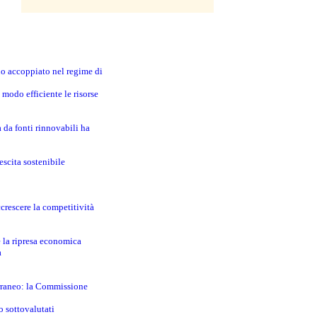
no accoppiato nel regime di
modo efficiente le risorse
a da fonti rinnovabili ha
escita sostenibile
crescere la competitività
e la ripresa economica
a
erraneo: la Commissione
o sottovalutati