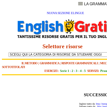
LA GRAMMA
NUOVA SEZIONE ELINGUE
Selettore risorse
IL METODO
|
GRAMMATICA
|
RISPOSTE GRAMMATICALI
|
MUL
SOTTOTITOLATI
ESERCIZI :
Serie 1
-
2
-
3
-
4
-
5
SERVIZI:
Pron
SUCCESSI
Inglese tratto da:
http://eur
Italiano tratto da:
http://eu