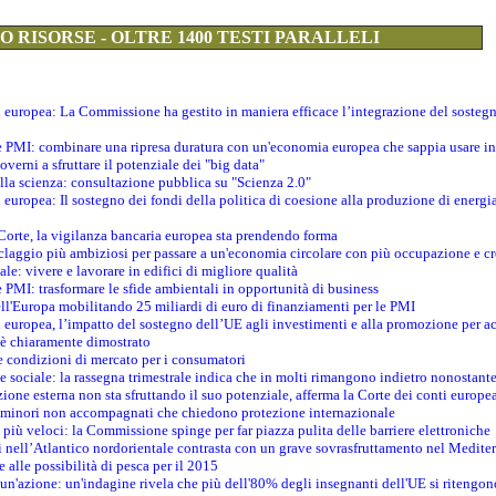
 RISORSE - OLTRE 1400 TESTI PARALLELI
ti europea: La Commissione ha gestito in maniera efficace l’integrazione del sosteg
le PMI: combinare una ripresa duratura con un'economia europea che sappia usare in 
verni a sfruttare il potenziale dei "big data"
della scienza: consultazione pubblica su "Scienza 2.0"
i europea: Il sostegno dei fondi della politica di coesione alla produzione di energi
 Corte, la vigilanza bancaria europea sta prendendo forma
iclaggio più ambiziosi per passare a un'economia circolare con più occupazione e cr
le: vivere e lavorare in edifici di migliore qualità
e PMI: trasformare le sfide ambientali in opportunità di business
ell'Europa mobilitando 25 miliardi di euro di finanziamenti per le PMI
 europea, l’impatto del sostegno dell’UE agli investimenti e alla promozione per ac
n è chiaramente dimostrato
e condizioni di mercato per i consumatori
e sociale: la rassegna trimestrale indica che in molti rimangono indietro nonostant
azione esterna non sta sfruttando il suo potenziale, afferma la Corte dei conti europe
i minori non accompagnati che chiedono protezione internazionale
e più veloci: la Commissione spinge per far piazza pulita delle barriere elettroniche
tici nell’Atlantico nordorientale contrasta con un grave sovrasfruttamento nel Medit
e alle possibilità di pesca per il 2015
un'azione: un'indagine rivela che più dell'80% degli insegnanti dell'UE si ritengon