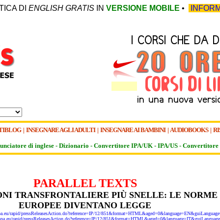
TICA DI
ENGLISH GRATIS
IN
VERSIONE MOBILE
•
INFORM
TIBLOG
|
INSEGNARE AGLI ADULTI
|
INSEGNARE AI BAMBINI
|
AUDIOBOOKS
|
RI
unciatore di inglese -
Dizionario -
Convertitore IPA/UK
-
IPA/US
-
Convertitore 
PARALLEL TEXTS
ONI TRANSFRONTALIERE PIÙ SNELLE: LE NORME
EUROPEE DIVENTANO LEGGE
opa.eu/rapid/pressReleasesAction.do?reference=IP/12/851&format=HTML&aged=0&language=EN&guiLanguag
ropa.eu/rapid/pressReleasesAction.do?reference=IP/12/851&format=HTML&aged=0&language=IT&guiLanguag