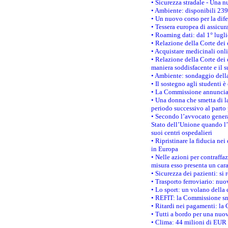
• Sicurezza stradale - Una 
• Ambiente: disponibili 239
• Un nuovo corso per la dif
• Tessera europea di assicur
• Roaming dati: dal 1° lugli
• Relazione della Corte dei 
• Acquistare medicinali onl
• Relazione della Corte dei 
maniera soddisfacente e il s
• Ambiente: sondaggio della
• Il sostegno agli studenti 
• La Commissione annuncia u
• Una donna che smetta di la
periodo successivo al parto 
• Secondo l’avvocato genera
Stato dell’Unione quando l’i
suoi centri ospedalieri
• Ripristinare la fiducia ne
in Europa
• Nelle azioni per contraffa
misura esso presenta un cara
• Sicurezza dei pazienti: si 
• Trasporto ferroviario: nuov
• Lo sport: un volano della 
• REFIT: la Commissione sne
• Ritardi nei pagamenti: la 
• Tutti a bordo per una nuo
• Clima: 44 milioni di EUR d