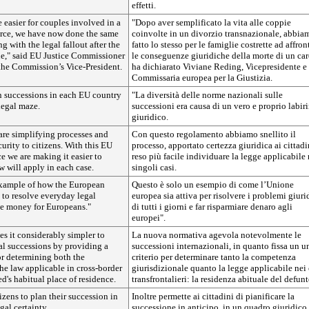
effetti.
e easier for couples involved in a
"Dopo aver semplificato la vita alle coppie
orce, we have now done the same
coinvolte in un divorzio transnazionale, abbia
ng with the legal fallout after the
fatto lo stesso per le famiglie costrette ad affron
ne," said EU Justice Commissioner
le conseguenze giuridiche della morte di un car
the Commission’s Vice-President.
ha dichiarato Viviane Reding, Vicepresidente e
Commissaria europea per la Giustizia.
n successions in each EU country
"La diversità delle norme nazionali sulle
 legal maze.
successioni era causa di un vero e proprio labir
giuridico.
are simplifying processes and
Con questo regolamento abbiamo snellito il
curity to citizens. With this EU
processo, apportato certezza giuridica ai cittadi
ce we are making it easier to
reso più facile individuare la legge applicabile 
w will apply in each case.
singoli casi.
 example of how the European
Questo è solo un esempio di come l’Unione
 to resolve everyday legal
europea sia attiva per risolvere i problemi giuri
e money for Europeans."
di tutti i giorni e far risparmiare denaro agli
europei".
s it considerably simpler to
La nuova normativa agevola notevolmente le
nal successions by providing a
successioni internazionali, in quanto fissa un u
for determining both the
criterio per determinare tanto la competenza
the law applicable in cross-border
giurisdizionale quanto la legge applicabile nei 
ed's habitual place of residence.
transfrontalieri: la residenza abituale del defunt
tizens to plan their succession in
Inoltre permette ai cittadini di pianificare la
gal certainty.
successione in anticipo, in un quadro giuridico