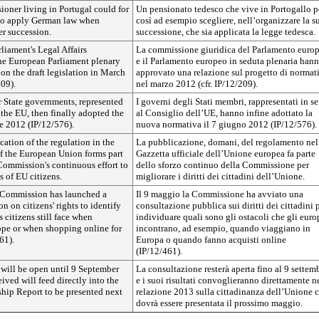
oner living in Portugal could for
Un pensionato tedesco che vive in Portogallo p
to apply German law when
così ad esempio scegliere, nell’organizzare la s
er succession.
successione, che sia applicata la legge tedesca.
liament's Legal Affairs
La commissione giuridica del Parlamento euro
e European Parliament plenary
e il Parlamento europeo in seduta plenaria han
 on the draft legislation in March
approvato una relazione sul progetto di normat
09).
nel marzo 2012 (cfr. IP/12/209).
State governments, represented
I governi degli Stati membri, rappresentati in s
 the EU, then finally adopted the
al Consiglio dell’UE, hanno infine adottato la
e 2012 (IP/12/576).
nuova normativa il 7 giugno 2012 (IP/12/576).
ation of the regulation in the
La pubblicazione, domani, del regolamento nel
of the European Union forms part
Gazzetta ufficiale dell’Unione europea fa parte
Commission's continuous effort to
dello sforzo continuo della Commissione per
s of EU citizens.
migliorare i diritti dei cittadini dell’Unione.
 Commission has launched a
Il 9 maggio la Commissione ha avviato una
n on citizens' rights to identify
consultazione pubblica sui diritti dei cittadini 
 citizens still face when
individuare quali sono gli ostacoli che gli euro
ope or when shopping online for
incontrano, ad esempio, quando viaggiano in
61).
Europa o quando fanno acquisti online
(IP/12/461).
 will be open until 9 September
La consultazione resterà aperta fino al 9 settem
ived will feed directly into the
e i suoi risultati convoglieranno direttamente n
hip Report to be presented next
relazione 2013 sulla cittadinanza dell’Unione 
dovrà essere presentata il prossimo maggio.