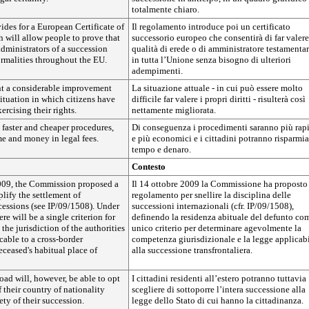
totalmente chiaro.
ides for a European Certificate of
Il regolamento introduce poi un certificato
 will allow people to prove that
successorio europeo che consentirà di far valere
administrators of a succession
qualità di erede o di amministratore testamenta
ormalities throughout the EU.
in tutta l’Unione senza bisogno di ulteriori
adempimenti.
ent a considerable improvement
La situazione attuale - in cui può essere molto
situation in which citizens have
difficile far valere i propri diritti - risulterà così
xercising their rights.
nettamente migliorata.
e faster and cheaper procedures,
Di conseguenza i procedimenti saranno più rap
e and money in legal fees.
e più economici e i cittadini potranno risparmia
tempo e denaro.
Contesto
009, the Commission proposed a
Il 14 ottobre 2009 la Commissione ha proposto
plify the settlement of
regolamento per snellire la disciplina delle
cessions (see IP/09/1508). Under
successioni internazionali (cfr. IP/09/1508),
ere will be a single criterion for
definendo la residenza abituale del defunto co
the jurisdiction of the authorities
unico criterio per determinare agevolmente la
cable to a cross-border
competenza giurisdizionale e la legge applicab
eceased's habitual place of
alla successione transfrontaliera.
oad will, however, be able to opt
I cittadini residenti all’estero potranno tuttavia
f their country of nationality
scegliere di sottoporre l’intera successione alla
ety of their succession.
legge dello Stato di cui hanno la cittadinanza.