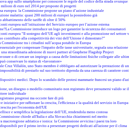
nuova app sullo smartphone per conoscere le regole del codice della strada ovunque
 milioni di euro nel 2014 per proposte di progetti
esa europea: la Commissione propone un piano d’azione industriale
azione malattia: quasi 200 milioni di europei la possiedono già
o abbattimento delle tariffe di oltre il 50%
conti europea sull’istituzione del Servizio europeo per l’azione esterna
ine?La Commissione introduce un logo per garantire la sicurezza dei consumatori
conti europea “Il sostegno dell’UE agli investimenti e alla promozione nel settore v
uo contributo alla competitività dei vini dell’Unione è dimostrato?”
 Commissione tra i cittadini sull’acqua potabile in Europa
è essenziale per compensare l'impatto delle tasse universitarie, segnala una relazione
na straordinaria adesione di nuovi partner al Graphene Flagship Project
vorare o di cercare un impiego a causa delle limitazioni fisiche collegate alle ultim
può conservare lo status di «lavoratore»
le Cruz Villalón, uno Stato membro è obbligato ad autorizzare la prestazione di un
mpossibilità di prestarlo sul suo territorio dipenda da una carenza di carattere cont
i dispositivi medici. Dopo lo scandalo delle protesi mammarie francesi un piano d'azi
zione, un disegno o modello comunitario non registrato deve presumersi valido se il 
ttere individuale
registrano progressi ma occorre fare di più
e iniziative per rafforzare la crescita, l'efficienza e la qualità del servizio in Europa
crescita per l'economia dell'UE
llisce e semplifica la legislazione dell’UE, rendendola meno costosa
Commissione chiede all'Italia e alla Slovacchia chiarimenti nel merito
va macroregione adriatica e ionica: la Commissione avvicina i paesi tra loro
isponibili per il primo invito a presentare progetti dedicati all'azione per il clima