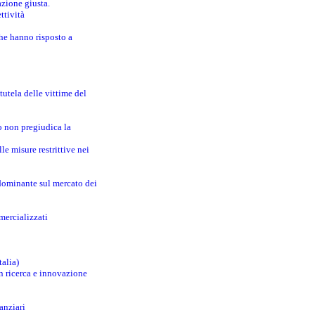
azione giusta.
ttività
che hanno risposto a
utela delle vittime del
o non pregiudica la
le misure restrittive nei
 dominante sul mercato dei
mercializzati
talia)
in ricerca e innovazione
anziari