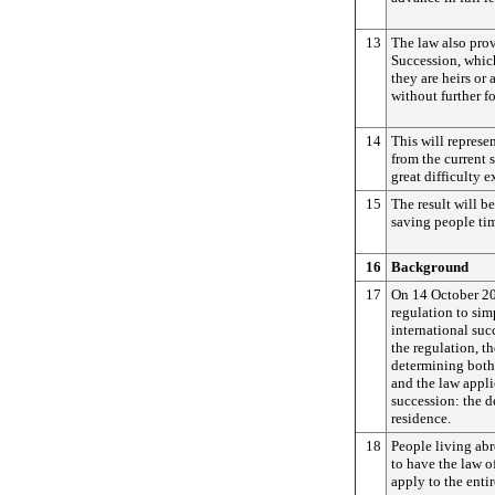
13
The law also prov
Succession, which
they are heirs or 
without further f
14
This will repres
from the current 
great difficulty e
15
The result will b
saving people tim
16
Background
17
On 14 October 2
regulation to sim
international suc
the regulation, th
determining both 
and the law appli
succession: the d
residence.
18
People living abr
to have the law o
apply to the entir