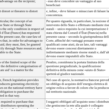
 advantage on the recipient;
- esso deve concedere un vantaggio al suo
beneficiari
t distort or threaten to distort
e, infine, - deve falsare o minacciare di falsare la
concorrenza.
ticular, the concept of an
Per quanto riguarda, in particolare, la nozione d
he State or through State
intervento dello Stato o effettuato mediante ris
is the only condition in respect of
statali – unico requisito la cui interpretazione è
 d’État (France) has requested
stata chiesta dal Conseil d’État (Francia) nella
the present case, the case-law of
presente causa – secondo la giurisprudenza dell
s that, in order for advantages to
Corte, affinché dei vantaggi possano essere
aid, they must, first, be granted
qualificati come aiuti, da un lato, tali vantaggi
ectly through State resources and,
devono essere concessi direttamente o
ble to the State.
indirettamente mediante risorse statali e, dall’al
devono essere imputabili allo Stato.
 of the limited scope of the
Peraltro, considerata la portata limitata della
 the definitive categorisation of
questione pregiudiziale, la qualificazione
ate aid’ is a matter for the
definitiva della misura come «aiuto di Stato»
spetterà al giudice nazionale.
se, French legislation provides
Nel caso di specie, la normativa francese preve
roducers generating electricity
un obbligo di acquisto dell’energia elettrica di
es on the national territory have
origine eolica a favore di coloro che la produc
 obligation to purchase the
sul territorio nazionale.
ted in that way.
required to purchase that
I soggetti obbligati all’acquisto sono i distribut
e distributors operating the
che gestiscono la rete alla quale è collegato