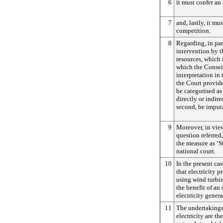
6
it must confer an
7
and, lastly, it mus
competition.
8
Regarding, in par
intervention by t
resources, which 
which the Conseil
interpretation in 
the Court provide
be categorised as 
directly or indir
second, be imputa
9
Moreover, in view
question referred,
the measure as ‘St
national court.
10
In the present ca
that electricity p
using wind turbin
the benefit of an
electricity genera
11
The undertakings 
electricity are th