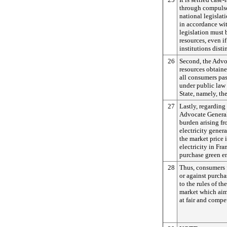
through compulso
national legisla
in accordance wit
legislation must 
resources, even i
institutions disti
26
Second, the Advoc
resources obtain
all consumers pa
under public law 
State, namely, t
27
Lastly, regarding 
Advocate General 
burden arising fr
electricity gener
the market price 
electricity in Fra
purchase green en
28
Thus, consumers 
or against purcha
to the rules of the
market which aim 
at fair and compet