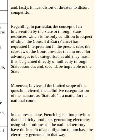
and, lastly, it must distort or threaten to distort
competition.
Regarding, in particular, the concept of an
i
intervention by the State or through State
orse
resources, which is the only condition in respect
of which the Conseil d’État (France) has
requested interpretation in the present case, the
a
case-law of the Court provides that, in order for
advantages to be categorised as aid, they must,
first, be granted directly or indirectly through
State resources and, second, be imputable to the
tro,
State.
Moreover, in view of the limited scope of the
question referred, the definitive categorisation
of the measure as ‘State aid’ is a matter for the
national court.
de
ono
In the present case, French legislation provides
that electricity producers generating electricity
using wind turbines on the national territory
have the benefit of an obligation to purchase the
ori
electricity generated in that way.