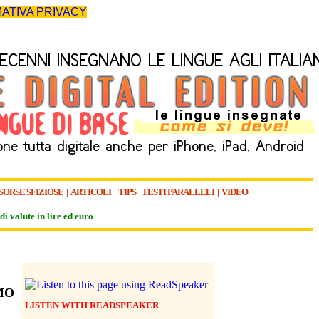
ATIVA PRIVACY
SORSE SFIZIOSE
|
ARTICOLI
|
TIPS
|
TESTI PARALLELI
|
VIDEO
di valute in lire ed euro
MO
LISTEN WITH READSPEAKER
O