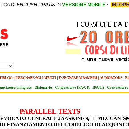
TICA DI
ENGLISH GRATIS
IN
VERSIONE MOBILE
•
INFORM
TIBLOG
|
INSEGNARE AGLI ADULTI
|
INSEGNARE AI BAMBINI
|
AUDIOBOOKS
|
RI
unciatore di inglese -
Dizionario -
Convertitore IPA/UK
-
IPA/US
-
Convertitore 
PARALLEL TEXTS
AVVOCATO GENERALE JÄÄSKINEN, IL MECCANIS
DI FINANZIAMENTO DELL’OBBLIGO DI ACQUIST