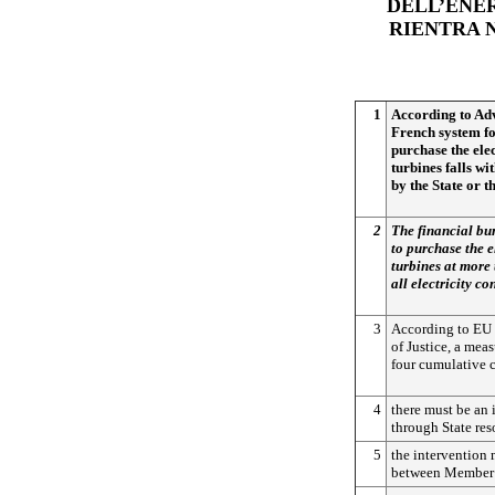
DELL’ENER
RIENTRA 
1
According to Ad
French system fo
purchase the ele
turbines falls wi
by the State or 
2
The financial bu
to purchase the e
turbines at more 
all electricity c
3
According to EU l
of Justice, a meas
four cumulative c
4
there must be an 
through State res
5
the intervention m
between Member 