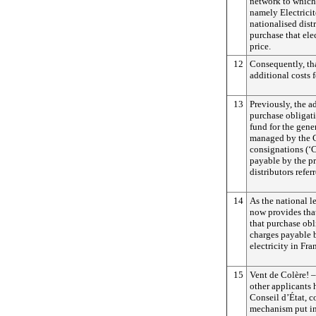
network to which 
namely Electricit
nationalised dist
purchase that ele
price.
12
Consequently, tha
additional costs f
13
Previously, the ad
purchase obligati
fund for the gene
managed by the C
consignations (‘
payable by the pr
distributors refer
14
As the national l
now provides that
that purchase obli
charges payable 
electricity in Fra
15
Vent de Colère! 
other applicants 
Conseil d’État, c
mechanism put in