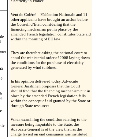
electricity in France.
i
Vent de Colère! – Fédération Nationale and 11
other applicants have brought an action before
the Conseil d’État, considering that the
financing mechanism put in place by the
amended French legislation constitutes State aid
ale
within the meaning of EU law.
l
ione
They are therefore asking the national court to
annul the ministerial order of 2008 laying down
the conditions for the purchase of electricity
generated by wind turbines.
tà
 è
In his opinion delivered today, Advocate
General Jääskinen proposes that the Court
should find that the financing mechanism put in
di
place by the amended French legislation falls
e.
within the concept of aid granted by the State or
through State resources.
le
When examining the condition relating to the
measure being imputable to the State, the
 le
Advocate General is of the view that, as the
charge levied on end consumers was instituted