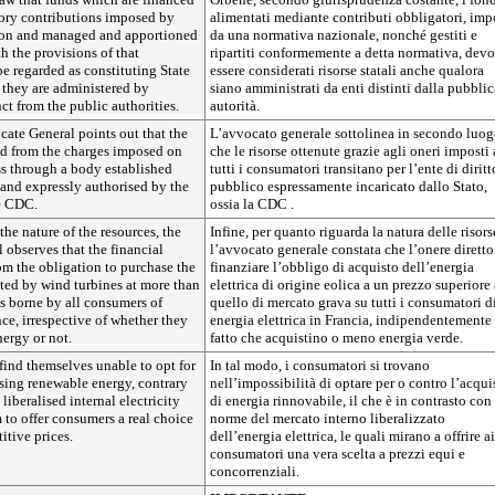
ry contributions imposed by
alimentati mediante contributi obbligatori, imp
tion and managed and apportioned
da una normativa nazionale, nonché gestiti e
h the provisions of that
ripartiti conformemente a detta normativa, dev
be regarded as constituting State
essere considerati risorse statali anche qualora
f they are administered by
siano amministrati da enti distinti dalla pubblic
nct from the public authorities.
autorità.
ate General points out that the
L’avvocato generale sottolinea in secondo luo
ed from the charges imposed on
che le risorse ottenute grazie agli oneri imposti 
ss through a body established
tutti i consumatori transitano per l’ente di diritt
and expressly authorised by the
pubblico espressamente incaricato dallo Stato,
he CDC.
ossia la CDC .
the nature of the resources, the
Infine, per quanto riguarda la natura delle risors
observes that the financial
l’avvocato generale constata che l’onere diretto
om the obligation to purchase the
finanziare l’obbligo di acquisto dell’energia
ated by wind turbines at more than
elettrica di origine eolica a un prezzo superiore 
is borne by all consumers of
quello di mercato grava su tutti i consumatori d
nce, irrespective of whether they
energia elettrica in Francia, indipendentemente
ergy or not.
fatto che acquistino o meno energia verde.
find themselves unable to opt for
In tal modo, i consumatori si trovano
sing renewable energy, contrary
nell’impossibilità di optare per o contro l’acqui
 liberalised internal electricity
di energia rinnovabile, il che è in contrasto con 
to offer consumers a real choice
norme del mercato interno liberalizzato
itive prices.
dell’energia elettrica, le quali mirano a offrire ai
consumatori una vera scelta a prezzi equi e
concorrenziali.