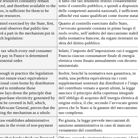
se resources constantly remain
Il fatto che tali strumenti restino costantemente
rol, and therefore available to the
sotto il controllo pubblico, e quindi a disposiz
es, is sufficient for them to be
delle competenti autorità nazionali, è sufficient
ate resources.
affinché essi siano qualificati come risorse statal
rol exercised by the State, first,
Quanto al controllo esercitato dallo Stato,
eral observes that public-law
l’avvocato generale constata in primo luogo il
ed a part in the mechanism put in
ruolo svolto, nell’ambito del meccanismo stabil
ch legislation:
dalla normativa francese, da organi rientranti ne
sfera del diritto pubblico.
e tax which every end consumer
Infatti, l’importo dell’imposizione cui è soggett
st pay in France is determined
Francia ciascun consumatore finale di energia
isterial order.
elettrica viene fissato annualmente con decreto
ministeriale.
ough in practice the legislation
Inoltre, benché la normativa non garantisca, in
 not ensure exact equivalence
realtà, una perfetta equivalenza tra i costi
ional costs borne by distributors
supplementari sostenuti dai distributori e l’imp
ed to reimburse those
del contributo versato a questi ultimi, la legge
law lays down the principle that
sancisce il principio della copertura integrale
 purchase electricity generated by
dell’obbligo di acquisto dell’energia elettrica d
t be covered in full, which,
origine eolica, il che, secondo l’avvocato gener
Advocate General, proves that the
prova che lo Stato si fa garante del meccanismo
eing the mechanism as a whole.
suo complesso.
law establishes administrative
Per giunta, la legge prevede meccanismi di
ms in the event of non-payment
sanzione amministrativa in caso di mancato
versamento del contributo.
-law that funds which are financed
Orbene, secondo giurisprudenza costante, i fon