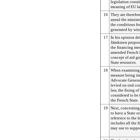
legislation consti
meaning of EU la
16
They are therefor
annul the ministe
the conditions for
generated by win
17
In his opinion de
Jääskinen propose
the financing me
amended French le
concept of aid gr
State resources.
18
When examining t
measure being imp
Advocate General 
levied on end co
law, the fixing o
considered to be 
the French State.
19
Next, concerning 
to have a State o
reference to the f
includes all the 
may use to suppo