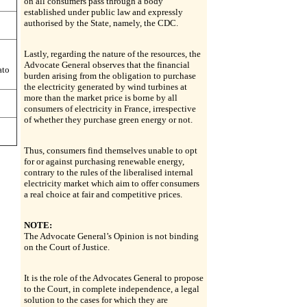
on all consumers pass through a body
established under public law and expressly
authorised by the State, namely, the CDC.
Lastly, regarding the nature of the resources, the
Advocate General observes that the financial
ato
burden arising from the obligation to purchase
the electricity generated by wind turbines at
more than the market price is borne by all
consumers of electricity in France, irrespective
of whether they purchase green energy or not.
Thus, consumers find themselves unable to opt
for or against purchasing renewable energy,
contrary to the rules of the liberalised internal
electricity market which aim to offer consumers
a real choice at fair and competitive prices.
NOTE:
The Advocate General’s Opinion is not binding
on the Court of Justice.
It is the role of the Advocates General to propose
to the Court, in complete independence, a legal
solution to the cases for which they are