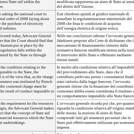
tutes State aid within the
modificata rappresenta un aiuto di Stato ai sens
w.
del diritto dell’Unione.
e asking the national court to
Essi chiedono quindi al giudice nazionale di
rial order of 2008 laying down
annullare la regolamentazione ministeriale del
 the purchase of electricity
2008 che fissa le condizioni di acquisto
d turbines.
dell’energia elettrica di origine eolica.
livered today, Advocate General
Nelle sue conclusioni odierne l’avvocato gener
s that the Court should find that
Jääskinen propone alla Corte di dichiarare che i
chanism put in place by the
meccanismo di finanziamento istituito dalla
gislation falls within the
normativa francese modificata rientra nella noz
anted by the State or through
di intervento dello Stato o effettuato mediante
risorse statali.
he condition relating to the
In merito alla condizione relativa all’imputabili
utable to the State, the
del provvedimento allo Stato, dato che il
is of the view that, as the charge
contributo prelevato presso i consumatori finali
nsumers was instituted by French
stato istituito dalla legge francese, l’avvocato
f the contested charge must be
generale ritiene che la fissazione del contributo
the result of conduct imputable to
contestato debba essere considerata il risultato 
un comportamento imputabile allo Stato frances
the requirement for the resources
L’avvocato generale ricorda poi che, per quanto
rigin, the Advocate General makes
riguarda la condizione relativa all’origine stata
act that the concept of State aid
delle risorse, la nozione di aiuto di Stato
financial resources which the State
comprende tutti gli strumenti pecuniari che lo
rt undertakings.
Stato può effettivamente utilizzare per sostenere
imprese.