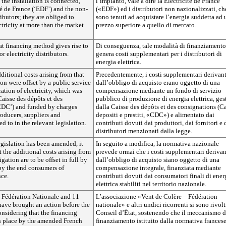
the installation is connected,
l’impianto, vale a dire la Électricité de France
é de France (‘EDF’) and the non-
(«EDF») ed i distributori non nazionalizzati, ch
ributors; they are obliged to
sono tenuti ad acquistare l’energia suddetta ad 
ctricity at more than the market
prezzo superiore a quello di mercato.
t financing method gives rise to
Di conseguenza, tale modalità di finanziamento
or electricity distributors.
genera costi supplementari per i distributori di
energia elettrica.
ditional costs arising from that
Precedentemente, i costi supplementari derivant
on were offset by a public service
dall’obbligo di acquisto erano oggetto di una
ration of electricity, which was
compensazione mediante un fondo di servizio
aisse des dépôts et des
pubblico di produzione di energia elettrica, ges
CDC’) and funded by charges
dalla Caisse des dépôts et des consignations (C
oducers, suppliers and
depositi e prestiti, «CDC») e alimentato dai
red to in the relevant legislation.
contributi dovuti dai produttori, dai fornitori e 
distributori menzionati dalla legge.
egislation has been amended, it
In seguito a modifica, la normativa nazionale
 the additional costs arising from
prevede ormai che i costi supplementari derivan
gation are to be offset in full by
dall’obbligo di acquisto siano oggetto di una
by the end consumers of
compensazione integrale, finanziata mediante
nce.
contributi dovuti dai consumatori finali di ener
elettrica stabiliti nel territorio nazionale.
– Fédération Nationale and 11
L’associazione «Vent de Colère – Fédération
have brought an action before the
nationale» e altri undici ricorrenti si sono rivolt
onsidering that the financing
Conseil d’État, sostenendo che il meccanismo d
 place by the amended French
finanziamento istituito dalla normativa frances