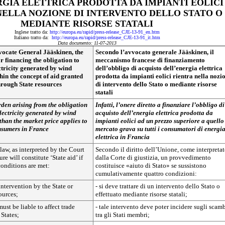
GIA ELETTRICA PRODOTTA DA IMPIANTI EOLICI
NELLA NOZIONE DI INTERVENTO DELLO STATO O
MEDIANTE RISORSE STATALI
Inglese tratto da:
http://europa.eu/rapid/press-release_CJE-13-91_en.htm
Italiano tratto da:
http://europa.eu/rapid/press-release_CJE-13-91_it.htm
Data documento: 11-07-2013
vocate General Jääskinen, the
Secondo l’avvocato generale Jääskinen, il
r financing the obligation to
meccanismo francese di finanziamento
ctricity generated by wind
dell’obbligo di acquisto dell’energia elettrica
thin the concept of aid granted
prodotta da impianti eolici rientra nella nozi
through State resources
di intervento dello Stato o mediante risorse
statali
rden arising from the obligation
Infatti, l’onere diretto a finanziare l’obbligo di
lectricity generated by wind
acquisto dell’energia elettrica prodotta da
than the market price applies to
impianti eolici ad un prezzo superiore a quello
onsumers in France
mercato grava su tutti i consumatori di energi
elettrica in Francia
aw, as interpreted by the Court
Secondo il diritto dell’Unione, come interpreta
ure will constitute ‘State aid’ if
dalla Corte di giustizia, un provvedimento
onditions are met:
costituisce «aiuto di Stato» se sussistono
cumulativamente quattro condizioni:
intervention by the State or
- si deve trattare di un intervento dello Stato o
ources;
effettuato mediante risorse statali;
ust be liable to affect trade
- tale intervento deve poter incidere sugli scam
States;
tra gli Stati membri;