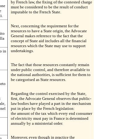
by French law, the fixing of the contested charge
ione
must be considered to be the result of conduct
e
imputable to the French State.
i.
Next, concerning the requirement for the
resources to have a State origin, the Advocate
ito
General makes reference to the fact that the
lla
concept of State aid includes all the financial
resources which the State may use to support
undertakings.
o in
The fact that those resources constantly remain
under public control, and therefore available to
the national authorities, is sufficient for them to
be categorised as State resources.
orto
Regarding the control exercised by the State,
i
first, the Advocate General observes that public-
ale,
law bodies have played a part in the mechanism
 nel
put in place by the French legislation:
the amount of the tax which every end consumer
of electricity must pay in France is determined
annually by a ministerial order.
Moreover, even though in practice the
di