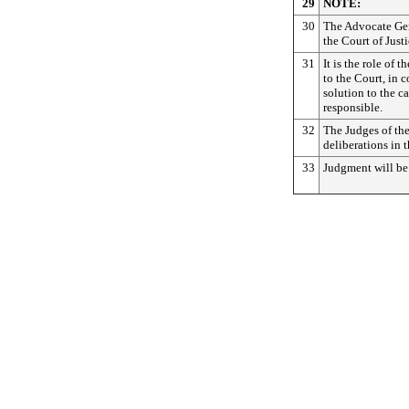
29
NOTE:
30
The Advocate Gen
the Court of Justi
31
It is the role of
to the Court, in 
solution to the c
responsible.
32
The Judges of th
deliberations in t
33
Judgment will be 