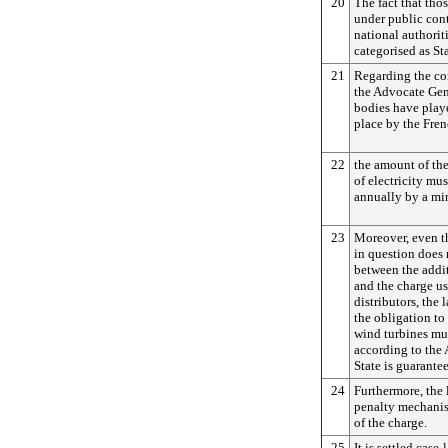
20
The fact that tho
under public cont
national authoriti
categorised as St
21
Regarding the cont
the Advocate Gen
bodies have play
place by the Fren
22
the amount of th
of electricity mu
annually by a min
23
Moreover, even th
in question does
between the addit
and the charge us
distributors, the 
the obligation to
wind turbines mus
according to the 
State is guarante
24
Furthermore, the 
penalty mechanis
of the charge.
25
It is settled case