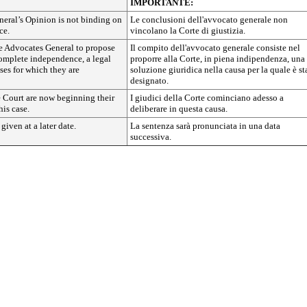
IMPORTANTE:
eral’s Opinion is not binding on
Le conclusioni dell'avvocato generale non
ce.
vincolano la Corte di giustizia.
 the Advocates General to propose
Il compito dell'avvocato generale consiste nel
complete independence, a legal
proporre alla Corte, in piena indipendenza, una
ases for which they are
soluzione giuridica nella causa per la quale è st
designato.
e Court are now beginning their
I giudici della Corte cominciano adesso a
his case.
deliberare in questa causa.
given at a later date.
La sentenza sarà pronunciata in una data
successiva.