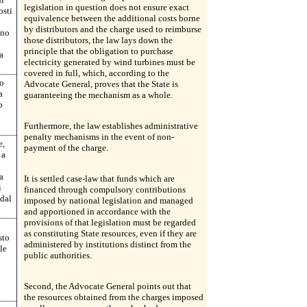
legislation in question does not ensure exact
osti
equivalence between the additional costs borne
by distributors and the charge used to reimburse
ono
those distributors, the law lays down the
principle that the obligation to purchase
a
electricity generated by wind turbines must be
covered in full, which, according to the
go
Advocate General, proves that the State is
a
guaranteeing the mechanism as a whole.
o
Furthermore, the law establishes administrative
penalty mechanisms in the event of non-
e,
payment of the charge.
 a
a
It is settled case-law that funds which are
i
financed through compulsory contributions
 dal
imposed by national legislation and managed
and apportioned in accordance with the
provisions of that legislation must be regarded
as constituting State resources, even if they are
sto
administered by institutions distinct from the
le
public authorities.
Second, the Advocate General points out that
the resources obtained from the charges imposed