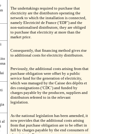
e
The undertakings required to purchase that
un
electricity are the distributors operating the
network to which the installation is connected,
namely Electricité de France (‘EDF’) and the
non-nationalised distributors; they are obliged
to purchase that electricity at more than the
market price.
i
Consequently, that financing method gives rise
to additional costs for electricity distributors.
tito
assa
Previously, the additional costs arising from that
dai
purchase obligation were offset by a public
service fund for the generation of electricity,
which was managed by the Caisse des dépôts et
des consignations (‘CDC’) and funded by
ti
charges payable by the producers, suppliers and
distributors referred to in the relevant
legislation.
gia
As the national legislation has been amended, it
now provides that the additional costs arising
i al
from that purchase obligation are to be offset in
i
full by charges payable by the end consumers of
e