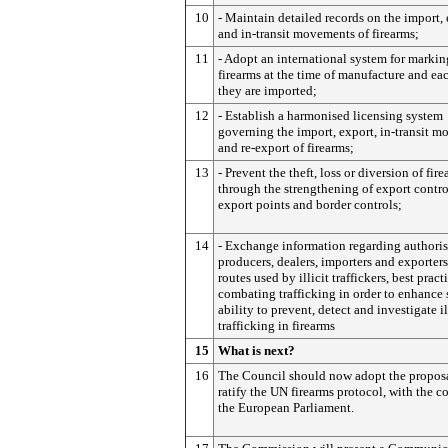
10
- Maintain detailed records on the import,
and in-transit movements of firearms;
11
- Adopt an international system for markin
firearms at the time of manufacture and ea
they are imported;
12
- Establish a harmonised licensing system
governing the import, export, in-transit 
and re-export of firearms;
13
- Prevent the theft, loss or diversion of fir
through the strengthening of export contro
export points and border controls;
14
- Exchange information regarding authori
producers, dealers, importers and exporters
routes used by illicit traffickers, best pract
combating trafficking in order to enhance s
ability to prevent, detect and investigate il
trafficking in firearms
15
What is next?
16
The Council should now adopt the proposa
ratify the UN firearms protocol, with the c
the European Parliament.