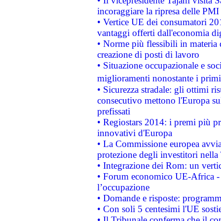
• Il vicepresidente Tajani visita 
incoraggiare la ripresa delle PMI 
• Vertice UE dei consumatori 201
vantaggi offerti dall'economia dig
• Norme più flessibili in materia d
creazione di posti di lavoro
• Situazione occupazionale e socia
miglioramenti nonostante i primi 
• Sicurezza stradale: gli ottimi ri
consecutivo mettono l'Europa sull
prefissati
• Regiostars 2014: i premi più pre
innovativi d'Europa
• La Commissione europea avvia 
protezione degli investitori nell
• Integrazione dei Rom: un verti
• Forum economico UE-Africa - in
l’occupazione
• Domande e risposte: programma
• Con soli 5 centesimi l'UE sosti
• Il Tribunale conferma che il co