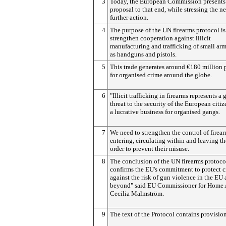
3
Today, the European Commission presents
proposal to that end, while stressing the ne
further action.
4
The purpose of the UN firearms protocol is
strengthen cooperation against illicit
manufacturing and trafficking of small arm
as handguns and pistols.
5
This trade generates around €180 million 
for organised crime around the globe.
6
"Illicit trafficking in firearms represents a
threat to the security of the European citi
a lucrative business for organised gangs.
7
We need to strengthen the control of firea
entering, circulating within and leaving t
order to prevent their misuse.
8
The conclusion of the UN firearms protoco
confirms the EU's commitment to protect c
against the risk of gun violence in the EU
beyond" said EU Commissioner for Home A
Cecilia Malmström.
9
The text of the Protocol contains provision