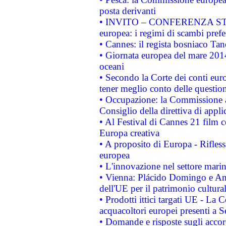
posta derivanti
• INVITO – CONFERENZA STAMP
europea: i regimi di scambi pref
• Cannes: il regista bosniaco Ta
• Giornata europea del mare 2014
oceani
• Secondo la Corte dei conti eur
tener meglio conto delle questioni
• Occupazione: la Commissione a
Consiglio della direttiva di applic
• Al Festival di Cannes 21 film
Europa creativa
• A proposito di Europa - Rifless
europea
• L'innovazione nel settore marin
• Vienna: Plácido Domingo e And
dell'UE per il patrimonio cultur
• Prodotti ittici targati UE - La
acquacoltori europei presenti 
• Domande e risposte sugli accor