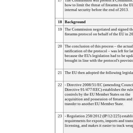
17
The Commission will present a Communic
how to limit the threat of firearms to the E
internal security before the end of 2013.
18
Background
19
The Commission negotiated and signed t
firearms protocol on behalf of the EU in 2
20
The conclusion of this process – the actual
ratification of the protocol – was left for lat
because the EU's legislation had to be up
brought in line with the protocol's provisi
21
The EU then adopted the following legisla
22
- Directive 2008/51/EC (amending Counci
Directive 91/477/EEC) establishes the rul
controls by the EU Member States on the
acquisition and possession of firearms and 
transfer to another EU Member State.
23
- Regulation 258/2012 (IP/12/225) establi
requirements for exports, imports and trans
licensing, and makes it easier to track wea