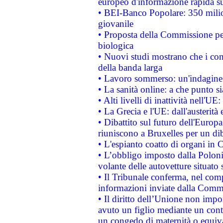
europeo d'informazione rapida su
• BEI-Banco Popolare: 350 mili
giovanile
• Proposta della Commissione pe
biologica
• Nuovi studi mostrano che i cons
della banda larga
• Lavoro sommerso: un'indagine 
• La sanità online: a che punto 
• Alti livelli di inattività nell'
• La Grecia e l'UE: dall'austerità
• Dibattito sul futuro dell'Europa:
riuniscono a Bruxelles per un di
• L'espianto coatto di organi in 
• L’obbligo imposto dalla Polonia 
volante delle autovetture situato s
• Il Tribunale conferma, nel compl
informazioni inviate dalla Commi
• Il diritto dell’Unione non imp
avuto un figlio mediante un contr
un congedo di maternità o equiv