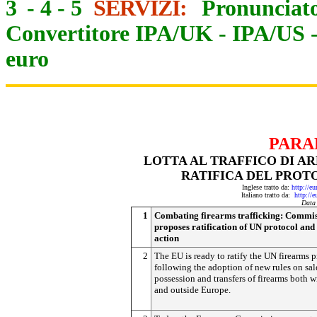
3
-
4
-
5
SERVIZI:
Pronunciato
Convertitore IPA/UK
-
IPA/US
euro
PARA
LOTTA AL TRAFFICO DI A
RATIFICA DEL PROT
Inglese tratto da:
http://e
Italiano tratto da:
http://
Data
1
Combating firearms trafficking: Commi
proposes ratification of UN protocol and
action
2
The EU is ready to ratify the UN firearms 
following the adoption of new rules on sal
possession and transfers of firearms both w
and outside Europe.