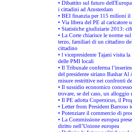
• Dibattito sul futuro dell'Europ
i cittadini ad Amsterdam
• BEI finanzia per 115 milioni i
• Via libera del PE al caricatore u
• Statistiche giudiziarie 2013: ci
• La Corte chiarisce le norme sul 
terzo, familiari di un cittadino 
cittadino
• l vicepresidente Tajani visita l
delle PMI locali
• Il Tribunale conferma l’inserim
del presidente siriano Bashar Al 
misure restrittive nei confronti de
• Il sussidio economico concesso 
trovare, se del caso, un alloggio
• Il PE adotta Copernicus, il Pr
• Letter from President Barroso
• Potenziare il commercio di prod
• La Commissione europea presen
diritto nell’Unione europea