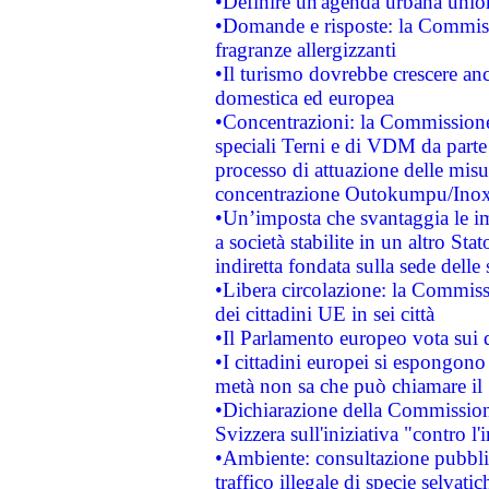
•Definire un'agenda urbana union
•Domande e risposte: la Commiss
fragranze allergizzanti
•Il turismo dovrebbe crescere an
domestica ed europea
•Concentrazioni: la Commissione 
speciali Terni e di VDM da part
processo di attuazione delle misur
concentrazione Outokumpu/In
•Un’imposta che svantaggia le im
a società stabilite in un altro S
indiretta fondata sulla sede delle 
•Libera circolazione: la Commiss
dei cittadini UE in sei città
•Il Parlamento europeo vota sui di
•I cittadini europei si espongono
metà non sa che può chiamare i
•Dichiarazione della Commission
Svizzera sull'iniziativa "contro 
•Ambiente: consultazione pubblic
traffico illegale di specie selvatic