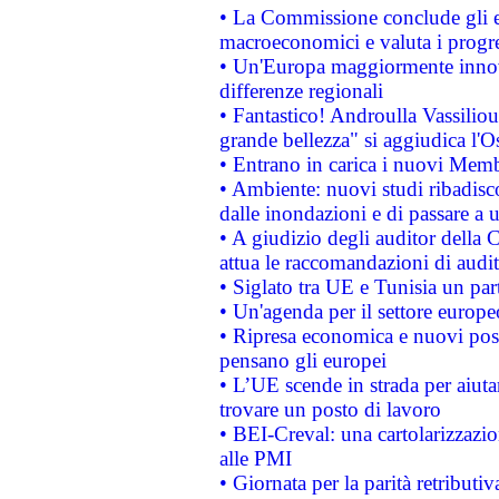
• La Commissione conclude gli es
macroeconomici e valuta i progre
• Un'Europa maggiormente innova
differenze regionali
• Fantastico! Androulla Vassilio
grande bellezza" si aggiudica l'O
• Entrano in carica i nuovi Memb
• Ambiente: nuovi studi ribadisco
dalle inondazioni e di passare a u
• A giudizio degli auditor della
attua le raccomandazioni di aud
• Siglato tra UE e Tunisia un part
• Un'agenda per il settore europe
• Ripresa economica e nuovi post
pensano gli europei
• L’UE scende in strada per aiutar
trovare un posto di lavoro
• BEI-Creval: una cartolarizzazio
alle PMI
• Giornata per la parità retributiv