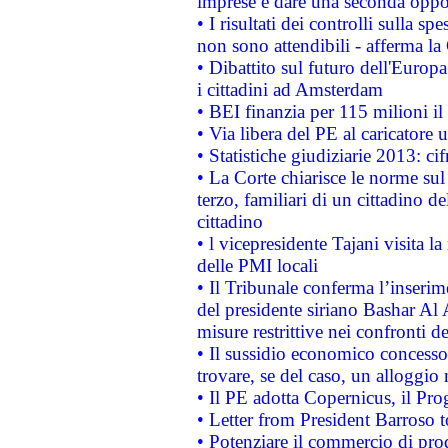
imprese e dare una seconda oppor
• I risultati dei controlli sulla s
non sono attendibili - afferma la
• Dibattito sul futuro dell'Europ
i cittadini ad Amsterdam
• BEI finanzia per 115 milioni i
• Via libera del PE al caricatore u
• Statistiche giudiziarie 2013: ci
• La Corte chiarisce le norme sul 
terzo, familiari di un cittadino 
cittadino
• l vicepresidente Tajani visita l
delle PMI locali
• Il Tribunale conferma l’inserim
del presidente siriano Bashar Al 
misure restrittive nei confronti de
• Il sussidio economico concesso 
trovare, se del caso, un alloggio
• Il PE adotta Copernicus, il Pr
• Letter from President Barroso
• Potenziare il commercio di prod