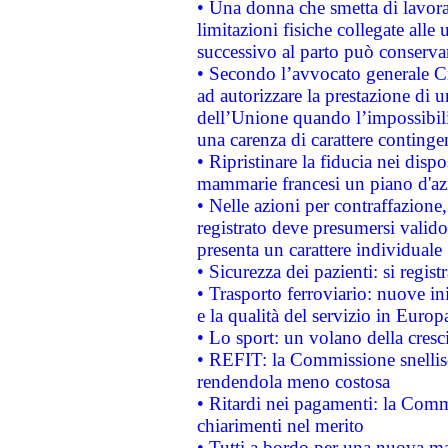
• Una donna che smetta di lavora
limitazioni fisiche collegate alle 
successivo al parto può conservar
• Secondo l’avvocato generale C
ad autorizzare la prestazione di 
dell’Unione quando l’impossibilit
una carenza di carattere contingen
• Ripristinare la fiducia nei disp
mammarie francesi un piano d'azi
• Nelle azioni per contraffazion
registrato deve presumersi valido 
presenta un carattere individuale
• Sicurezza dei pazienti: si regis
• Trasporto ferroviario: nuove iniz
e la qualità del servizio in Europ
• Lo sport: un volano della cresc
• REFIT: la Commissione snellisc
rendendola meno costosa
• Ritardi nei pagamenti: la Commi
chiarimenti nel merito
• Tutti a bordo per una nuova mac