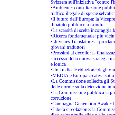
Svizzera sull'iniziativa "contro 
•Ambiente: consultazione pubblic
traffico illegale di specie selvatic
•Il futuro dell’Europa: la Vicep
dibattito pubblico a Londra
•La scarsità di scelta incoraggia l
•Ricerca fondamentale: più vicin
•"Juvenes Translatores": proclama
giovani traduttori
•Prossimi al decollo: la finalizzaz
successo della nuova strategia ma
e ionica
•Una radicale riduzione degli oner
•MEDIA e Europa creativa sotto i r
•La Commissione sollecita gli Sta
delle norme sulla detenzione in 
•La Commissione pubblica la prim
corruzione
•Campagna Generation Awake: bast
•Libera circolazione: la Commiss
discussione sulle sfide e allo sca