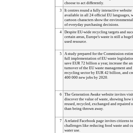
choose to act differently.
3
It centres round a fully interactive website
available in all 24 official EU languages, 
cartoon characters show the environmenta
of everyday purchasing decisions.
4
Despite EU-wide recycling targets and succ
certain areas, Europe's waste is still a huge
used resource.
5
A study prepared for the Commission estim
full implementation of EU waste legislati
save EUR 72 billion a year, increase the a
turnover of the EU waste management and
recycling sector by EUR 42 billion, and cr
400 000 new jobs by 2020.
6
The Generation Awake website invites visit
discover the value of waste, showing how i
reused, recycled, exchanged and repaired r
than being thrown away.
7
A related Facebook page invites citizens t
challenges like reducing food waste and c
water use.