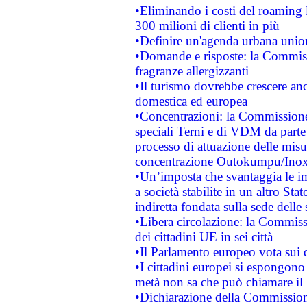
•Eliminando i costi del roaming 
300 milioni di clienti in più
•Definire un'agenda urbana union
•Domande e risposte: la Commiss
fragranze allergizzanti
•Il turismo dovrebbe crescere an
domestica ed europea
•Concentrazioni: la Commissione 
speciali Terni e di VDM da part
processo di attuazione delle misur
concentrazione Outokumpu/In
•Un’imposta che svantaggia le im
a società stabilite in un altro S
indiretta fondata sulla sede delle 
•Libera circolazione: la Commiss
dei cittadini UE in sei città
•Il Parlamento europeo vota sui di
•I cittadini europei si espongono
metà non sa che può chiamare i
•Dichiarazione della Commission