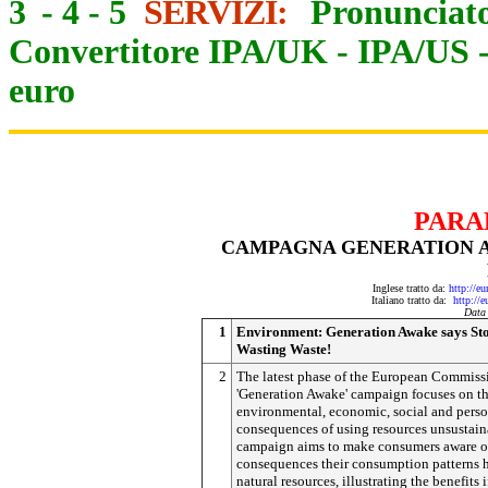
3
-
4
-
5
SERVIZI:
Pronunciato
Convertitore IPA/UK
-
IPA/US
euro
PARA
CAMPAGNA GENERATION AW
Inglese tratto da:
http://e
Italiano tratto da:
http://
Data
1
Environment: Generation Awake says St
Wasting Waste!
2
The latest phase of the European Commiss
'Generation Awake' campaign focuses on t
environmental, economic, social and pers
consequences of using resources unsustai
campaign aims to make consumers aware o
consequences their consumption patterns 
natural resources, illustrating the benefits i