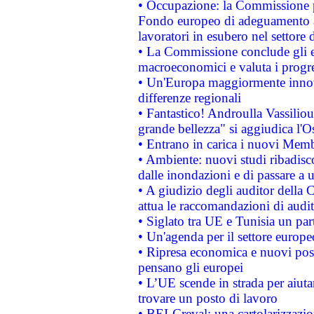
• Occupazione: la Commissione pr
Fondo europeo di adeguamento al
lavoratori in esubero nel settore d
• La Commissione conclude gli es
macroeconomici e valuta i progre
• Un'Europa maggiormente innova
differenze regionali
• Fantastico! Androulla Vassilio
grande bellezza" si aggiudica l'O
• Entrano in carica i nuovi Memb
• Ambiente: nuovi studi ribadisco
dalle inondazioni e di passare a u
• A giudizio degli auditor della
attua le raccomandazioni di aud
• Siglato tra UE e Tunisia un part
• Un'agenda per il settore europe
• Ripresa economica e nuovi post
pensano gli europei
• L’UE scende in strada per aiutar
trovare un posto di lavoro
• BEI-Creval: una cartolarizzazio