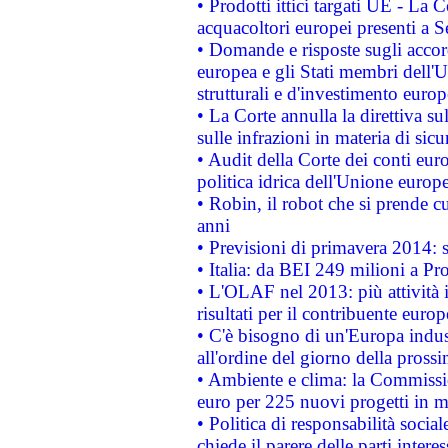
• Prodotti ittici targati UE - La
acquacoltori europei presenti 
• Domande e risposte sugli accor
europea e gli Stati membri dell'U
strutturali e d'investimento euro
• La Corte annulla la direttiva s
sulle infrazioni in materia di sicu
• Audit della Corte dei conti euro
politica idrica dell'Unione europ
• Robin, il robot che si prende c
anni
• Previsioni di primavera 2014: si
• Italia: da BEI 249 milioni a Pr
• L'OLAF nel 2013: più attività i
risultati per il contribuente euro
• C'è bisogno di un'Europa indust
all'ordine del giorno della pros
• Ambiente e clima: la Commissi
euro per 225 nuovi progetti in m
• Politica di responsabilità soci
chiede il parere delle parti interes