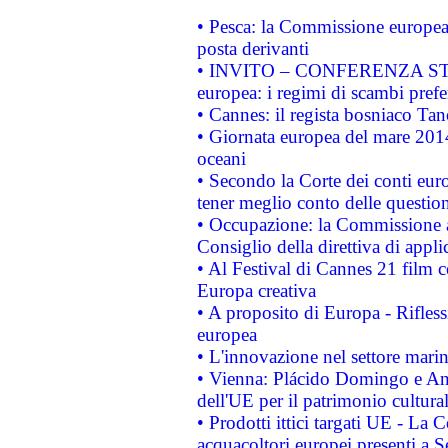
• Pesca: la Commissione europea 
posta derivanti
• INVITO – CONFERENZA STAMP
europea: i regimi di scambi pref
• Cannes: il regista bosniaco Ta
• Giornata europea del mare 2014
oceani
• Secondo la Corte dei conti eur
tener meglio conto delle questioni
• Occupazione: la Commissione a
Consiglio della direttiva di applic
• Al Festival di Cannes 21 film
Europa creativa
• A proposito di Europa - Rifless
europea
• L'innovazione nel settore marin
• Vienna: Plácido Domingo e And
dell'UE per il patrimonio cultur
• Prodotti ittici targati UE - La
acquacoltori europei presenti 