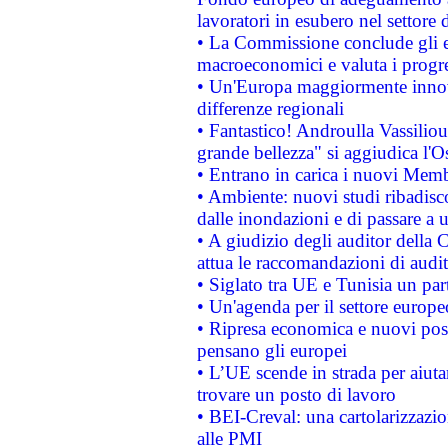
lavoratori in esubero nel settore d
• La Commissione conclude gli es
macroeconomici e valuta i progre
• Un'Europa maggiormente innova
differenze regionali
• Fantastico! Androulla Vassilio
grande bellezza" si aggiudica l'O
• Entrano in carica i nuovi Memb
• Ambiente: nuovi studi ribadisco
dalle inondazioni e di passare a u
• A giudizio degli auditor della
attua le raccomandazioni di aud
• Siglato tra UE e Tunisia un part
• Un'agenda per il settore europe
• Ripresa economica e nuovi post
pensano gli europei
• L’UE scende in strada per aiutar
trovare un posto di lavoro
• BEI-Creval: una cartolarizzazio
alle PMI