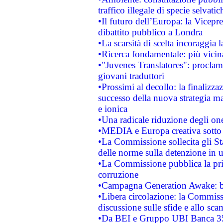
traffico illegale di specie selvatic
•Il futuro dell’Europa: la Vicep
dibattito pubblico a Londra
•La scarsità di scelta incoraggia l
•Ricerca fondamentale: più vicin
•"Juvenes Translatores": proclama
giovani traduttori
•Prossimi al decollo: la finalizzaz
successo della nuova strategia ma
e ionica
•Una radicale riduzione degli oner
•MEDIA e Europa creativa sotto i r
•La Commissione sollecita gli Sta
delle norme sulla detenzione in 
•La Commissione pubblica la prim
corruzione
•Campagna Generation Awake: bast
•Libera circolazione: la Commiss
discussione sulle sfide e allo sca
•Da BEI e Gruppo UBI Banca 35