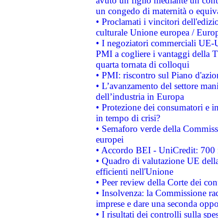
avuto un figlio mediante un contr
un congedo di maternità o equiv
• Proclamati i vincitori dell'edi
culturale Unione europea / Euro
• I negoziatori commerciali UE-U
PMI a cogliere i vantaggi della 
quarta tornata di colloqui
• PMI: riscontro sul Piano d'azi
• L’avanzamento del settore manifa
dell’industria in Europa
• Protezione dei consumatori e in
in tempo di crisi?
• Semaforo verde della Commission
europei
• Accordo BEI - UniCredit: 700 m
• Quadro di valutazione UE della 
efficienti nell'Unione
• Peer review della Corte dei cont
• Insolvenza: la Commissione ra
imprese e dare una seconda oppor
• I risultati dei controlli sulla s