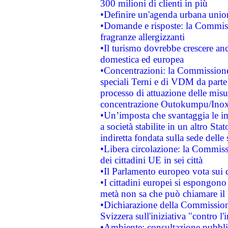
300 milioni di clienti in più
•Definire un'agenda urbana union
•Domande e risposte: la Commiss
fragranze allergizzanti
•Il turismo dovrebbe crescere an
domestica ed europea
•Concentrazioni: la Commissione 
speciali Terni e di VDM da part
processo di attuazione delle misur
concentrazione Outokumpu/In
•Un’imposta che svantaggia le im
a società stabilite in un altro S
indiretta fondata sulla sede delle 
•Libera circolazione: la Commiss
dei cittadini UE in sei città
•Il Parlamento europeo vota sui di
•I cittadini europei si espongono
metà non sa che può chiamare i
•Dichiarazione della Commission
Svizzera sull'iniziativa "contro 
•Ambiente: consultazione pubblic