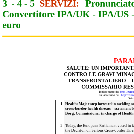
3
-
4
-
5
SERVIZI:
Pronunciato
Convertitore IPA/UK
-
IPA/US
euro
PARA
SALUTE: UN IMPORTANTE
CONTRO LE GRAVI MINAC
TRANSFRONTALIERO – D
COMMISSARIO RES
Inglese tratto da:
http://eur
Italiano tratto da:
http://eur
Data
1
Health: Major step forward in tackling s
cross-border health threats – statement 
Borg, Commissioner in charge of Health
2
Today, the European Parliament voted in f
the Decision on Serious Cross-border Threa