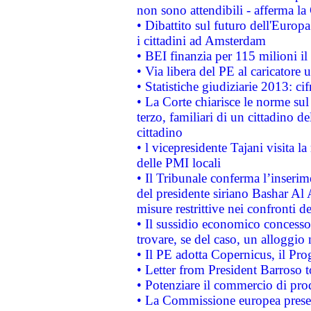
non sono attendibili - afferma la
• Dibattito sul futuro dell'Europ
i cittadini ad Amsterdam
• BEI finanzia per 115 milioni i
• Via libera del PE al caricatore u
• Statistiche giudiziarie 2013: ci
• La Corte chiarisce le norme sul 
terzo, familiari di un cittadino 
cittadino
• l vicepresidente Tajani visita l
delle PMI locali
• Il Tribunale conferma l’inserim
del presidente siriano Bashar Al 
misure restrittive nei confronti de
• Il sussidio economico concesso 
trovare, se del caso, un alloggio
• Il PE adotta Copernicus, il Pr
• Letter from President Barroso
• Potenziare il commercio di prod
• La Commissione europea presen