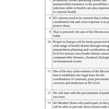
7
In addition, slower spreading threats like
antimicrobial resistance or the possibility 
infection while in health care also represen
to citizens' health.
8
EU citizens need to be assured that a robu
coordinated risk and crisis response is in p
protect them.
9
That is precisely the aim of the Decision 
today.
10
People in Europe will be better protected 
wide range of health threats through stren
preparedness planning and coordination a
level for serious cross border threats cause
communicable diseases, chemical, biologi
environmental events.
11
One of the key achievements of the Decisi
that it establishes the legal basis for the
coordination of voluntary joint procureme
vaccines and medicines at EU level.
12
We will start with the procurement of pan
vaccines:
13
the Member States who participate in this 
will be able to provide their citizens with