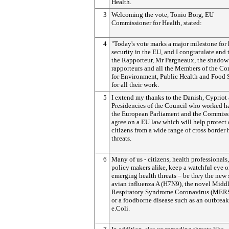
Health.
3
Welcoming the vote, Tonio Borg, EU
Commissioner for Health, stated:
4
"Today's vote marks a major milestone for 
security in the EU, and I congratulate and
the Rapporteur, Mr Pargneaux, the shadow
rapporteurs and all the Members of the C
for Environment, Public Health and Food 
for all their work.
5
I extend my thanks to the Danish, Cypriot 
Presidencies of the Council who worked h
the European Parliament and the Commiss
agree on a EU law which will help protect 
citizens from a wide range of cross border 
threats.
6
Many of us - citizens, health professionals
policy makers alike, keep a watchful eye 
emerging health threats – be they the new s
avian influenza A (H7N9), the novel Middl
Respiratory Syndrome Coronavirus (MER
or a foodborne disease such as an outbreak
e.Coli.