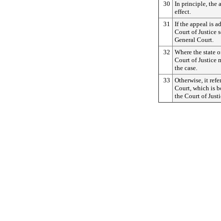
30
In principle, the
effect.
31
If the appeal is 
Court of Justice 
General Court.
32
Where the state o
Court of Justice 
the case.
33
Otherwise, it refe
Court, which is 
the Court of Just