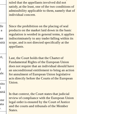
ruled that the appellants involved did not
satisfy, at the least, one of the two conditions of
o
admissibility applicable to them, namely that of
individual concern.
lle
Since the prohibition on the placing of seal
 a
products on the market laid down in the basic
regulation is worded in general terms, it applies
one
indiscriminately to any trader falling within its
mità
scope, and is not directed specifically at the
appellants.
ri,
Last, the Court holds that the Charter of
Fundamental Rights of the European Union
does not require that an individual should have
l
an unconditional entitlement to bring an action
ale.
for annulment of European Union legislative
acts directly before the Courts of the European
Union.
bito
l
mità
In that context, the Court states that judicial
review of compliance with the European Union
ione
legal order is ensured by the Court of Justice
ata
and the courts and tribunals of the Member
.
States.