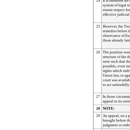
24
It is therefore fo
system of legal 
ensure respect fo
effective judicial
25
However, the Trea
remedies before t
observance of Eu
those already lai
26
The position woul
structure of the 
were such that t
possible, even ind
rights which ind
Union law, or aga
court was availa
to act unlawfully.
27
In those circumst
appeal in its entir
28
NOTE:
29
An appeal, on a p
brought before th
judgment or order