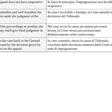
 appeal does not have suspensive
In linea di principio, l'impugnazione non ha effe
sospensivi.
admissible and well founded, the
Se essa è ricevibile e fondata, la Corte annulla l
sets aside the judgment of the
decisione del Tribunale.
f the proceedings so permits, the
Nel caso in cui la causa sia matura per essere
may itself give final judgment in
decisa, la Corte stessa può pronunciarsi
definitivamente sulla controversia;
rs the case back to the General
in caso contrario, rinvia la causa al Tribunale,
bound by the decision given by
vincolato dalla decisione emanata dalla Corte i
ice on the appeal.
sede di impugnazione.