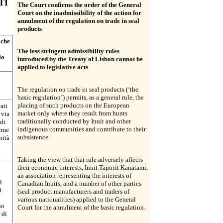
TI
The Court confirms the order of the General
Court on the inadmissibility of the action for
annulment of the regulation on trade in seal
products
 che
The less stringent admissibility rules
io
introduced by the Treaty of Lisbon cannot be
applied to legislative acts
The regulation on trade in seal products (‘the
basic regulation’) permits, as a general rule, the
placing of such products on the European
ati
market only where they result from hunts
 via
traditionally conducted by Inuit and other
 di
indigenous communities and contribute to their
orme
subsistence.
nità
Taking the view that that rule adversely affects
their economic interests, Inuit Tapiriit Kanatami,
an association representing the interests of
i
Canadian Inuits, and a number of other parties
i
(seal product manufacturers and traders of
various nationalities) applied to the General
no
Court for the annulment of the basic regulation.
 di