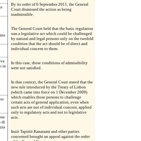
By its order of 6 September 2011, the General
le
Court dismissed the action as being
inadmissible.
The General Court held that the basic regulation
was a legislative act which could be challenged
ente
by natural and legal persons only on the twofold
condition that the act should be of direct and
individual concern to them.
ova
In this case, those conditions of admissibility
o in
were not satisfied.
In that context, the General Court stated that the
new rule introduced by the Treaty of Lisbon
(which came into force on 1 December 2009)
which enables those persons to challenge
nno
certain acts of general application, even when
such acts are not of individual concern, applied
only to regulatory acts and not to legislative
one
acts.
o di
izia
Inuit Tapiriit Kanatami and other parties
concerned brought an appeal against the order