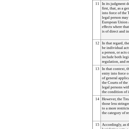
11
In its judgment d
first, that, as a g
into force of the 
legal person may 
European Union a
effects where that
is of direct and 
12
In that regard, th
be individual act
a person, or acts
include both legis
regulation, and r
13
In that context, t
entry into force 
of general appli
the Courts of th
legal persons wit
the condition of 
14
However, the Trea
those less string
to a more restric
the category of re
15
Accordingly, as t