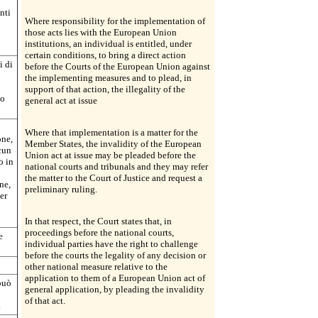
nti
Where responsibility for the implementation of
those acts lies with the European Union
institutions, an individual is entitled, under
certain conditions, to bring a direct action
i di
before the Courts of the European Union against
the implementing measures and to plead, in
support of that action, the illegality of the
to
general act at issue
Where that implementation is a matter for the
one,
Member States, the invalidity of the European
cun
Union act at issue may be pleaded before the
o in
national courts and tribunals and they may refer
the matter to the Court of Justice and request a
ne,
preliminary ruling.
er
In that respect, the Court states that, in
proceedings before the national courts,
e
individual parties have the right to challenge
before the courts the legality of any decision or
other national measure relative to the
application to them of a European Union act of
può
general application, by pleading the invalidity
of that act.
.