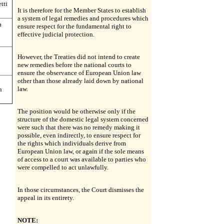
tti
It is therefore for the Member States to establish
a system of legal remedies and procedures which
a
ensure respect for the fundamental right to
effective judicial protection.
However, the Treaties did not intend to create
new remedies before the national courts to
ensure the observance of European Union law
other than those already laid down by national
law.
n
The position would be otherwise only if the
structure of the domestic legal system concerned
were such that there was no remedy making it
possible, even indirectly, to ensure respect for
the rights which individuals derive from
European Union law, or again if the sole means
of access to a court was available to parties who
were compelled to act unlawfully.
In those circumstances, the Court dismisses the
appeal in its entirety.
NOTE: