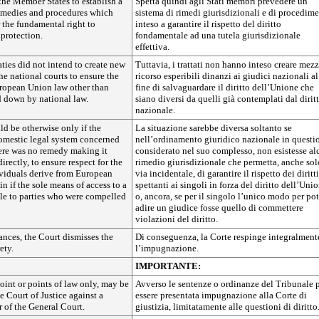
r the Member States to establish a
Spetta quindi agli Stati membri prevedere un
remedies and procedures which
sistema di rimedi giurisdizionali e di procedime
r the fundamental right to
inteso a garantire il rispetto del diritto
 protection.
fondamentale ad una tutela giurisdizionale
effettiva.
ties did not intend to create new
Tuttavia, i trattati non hanno inteso creare mezz
he national courts to ensure the
ricorso esperibili dinanzi ai giudici nazionali al
ropean Union law other than
fine di salvaguardare il diritto dell’Unione che
d down by national law.
siano diversi da quelli già contemplati dal dirit
nazionale.
d be otherwise only if the
La situazione sarebbe diversa soltanto se
domestic legal system concerned
nell’ordinamento giuridico nazionale in questi
here was no remedy making it
considerato nel suo complesso, non esistesse al
irectly, to ensure respect for the
rimedio giurisdizionale che permetta, anche sol
ividuals derive from European
via incidentale, di garantire il rispetto dei diritti
in if the sole means of access to a
spettanti ai singoli in forza del diritto dell’Unio
ble to parties who were compelled
o, ancora, se per il singolo l’unico modo per pot
adire un giudice fosse quello di commettere
violazioni del diritto.
ances, the Court dismisses the
Di conseguenza, la Corte respinge integralment
ety.
l’impugnazione.
IMPORTANTE:
oint or points of law only, may be
Avverso le sentenze o ordinanze del Tribunale 
e Court of Justice against a
essere presentata impugnazione alla Corte di
 of the General Court.
giustizia, limitatamente alle questioni di diritto