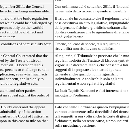
 September 2011, the General
Con ordinanza del 6 settembre 2011, il Tribuna
he action as being inadmissible.
ha respinto detto ricorso in quanto irricevibile.
 held that the basic regulation
Il Tribunale ha constatato che il regolamento di
 act which could be challenged by
base costituiva un atto legislativo, impugnabile
 persons only on the twofold
dalle persone fisiche o giuridiche soltanto alla
e act should be of direct and
duplice condizione che le riguardasse direttam
rn to them.
e individualmente.
se conditions of admissibility were
Orbene, nel caso di specie, tali requisiti di
ricevibilità non risultavano soddisfatti.
he General Court stated that the
Al riguardo, il Tribunale ha precisato che la nu
ced by the Treaty of Lisbon
regola introdotta dal Trattato di Lisbona (entrat
 force on 1 December 2009)
vigore il 1° dicembre 2009), che consente a tali
se persons to challenge certain
soggetti di impugnare alcuni atti di portata
pplication, even when such acts
generale anche quando non li riguardano
dual concern, applied only to
individualmente, è applicabile solo agli atti
d not to legislative acts.
regolamentari e non agli atti legislativi.
natami and other parties
La Inuit Tapiriit Kanatami e altri interessati ha
 an appeal against the order of
impugnato l’ordinanza.
.
 Court’s order and the appeal
Dato che tanto l’ordinanza quanto l’impugnazi
 admissibility of the action
vertono unicamente sulla ricevibilità del ricors
parties, the Court of Justice has
tali soggetti, a sua volta anche la Corte di giust
pon in this case to rule on that
è chiamata, nella presente causa, a pronunciarsi
sulla medesima questione.