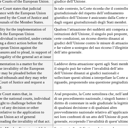
he Courts of the European Union.
giudice dell’Unione.
he Court states that judicial
In tale contesto, la Corte ricorda che il controll
ance with the European Union
giurisdizionale del rispetto dell’ordinamento
sured by the Court of Justice and
giuridico dell’Unione è assicurato dalla Corte e
ibunals of the Member States.
dagli organi giurisdizionali degli Stati membri.
ity for the implementation of
Qualora l’attuazione dei suddetti atti competa a
ith the European Union
istituzioni dell’Unione, il singolo può proporre,
ndividual is entitled, under certain
certe condizioni, un ricorso diretto dinanzi ai
ng a direct action before the
giudici dell’Unione contro le misure di attuazi
ropean Union against the
e far valere a sostegno del suo ricorso l’illegitti
sures and to plead, in support of
dell’atto generale.
llegality of the general act at issue
entation is a matter for the
Laddove detta attuazione spetti agli Stati memb
he invalidity of the European
il singolo può far valere l’invalidità dell’atto
e may be pleaded before the
dell’Unione dinanzi ai giudici nazionali e
nd tribunals and they may refer
sollecitare questi ultimi a interpellare la Corte a
Court of Justice and request a
riguardo, proponendo una questione pregiudizi
g.
e Court states that, in
A tal proposito, la Corte sottolinea che, nell’am
e the national courts, individual
di un procedimento nazionale, i singoli hanno i
right to challenge before the
diritto di contestare in sede giudiziale la legitti
y of any decision or other
di qualsiasi decisione o di qualsiasi altro
relative to the application to
provvedimento nazionale relativo all’applicaz
an Union act of general
nei loro confronti di un atto dell’Unione di port
eading the invalidity of that act.
generale, eccependo l’invalidità di quest’ultimo