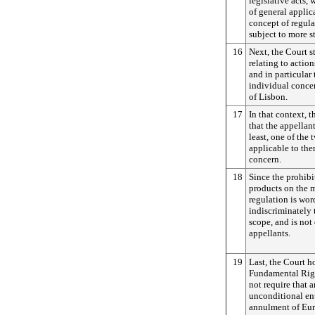
legislative acts,
of general applic
concept of regula
subject to more st
16
Next, the Court st
relating to action
and in particular
individual concer
of Lisbon.
17
In that context, 
that the appellant
least, one of the
applicable to the
concern.
18
Since the prohibi
products on the m
regulation is wor
indiscriminately t
scope, and is not 
appellants.
19
Last, the Court ho
Fundamental Righ
not require that 
unconditional ent
annulment of Eur