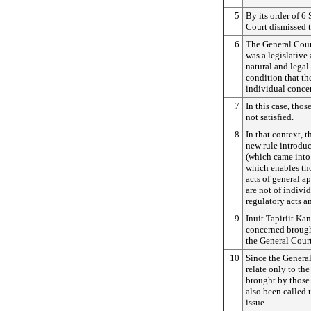
5
By its order of 6
Court dismissed t
6
The General Court
was a legislative
natural and legal
condition that th
individual conce
7
In this case, tho
not satisfied.
8
In that context, t
new rule introdu
(which came into
which enables tho
acts of general a
are not of indivi
regulatory acts an
9
Inuit Tapiriit Ka
concerned brought
the General Court
10
Since the General
relate only to the
brought by those 
also been called u
issue.