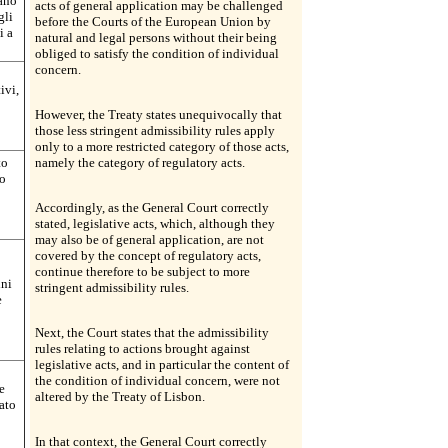
iano
acts of general application may be challenged
gli
before the Courts of the European Union by
i a
natural and legal persons without their being
obliged to satisfy the condition of individual
concern.
ivi,
However, the Treaty states unequivocally that
those less stringent admissibility rules apply
only to a more restricted category of those acts,
to
namely the category of regulatory acts.
no
Accordingly, as the General Court correctly
stated, legislative acts, which, although they
may also be of general application, are not
covered by the concept of regulatory acts,
continue therefore to be subject to more
ini
stringent admissibility rules.
e
Next, the Court states that the admissibility
rules relating to actions brought against
legislative acts, and in particular the content of
the condition of individual concern, were not
e
altered by the Treaty of Lisbon.
ato
In that context, the General Court correctly