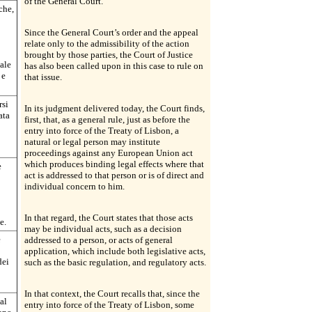
of the General Court.
che,
Since the General Court’s order and the appeal
relate only to the admissibility of the action
brought by those parties, the Court of Justice
uale
has also been called upon in this case to rule on
 e
that issue.
rsi
In its judgment delivered today, the Court finds,
ata
first, that, as a general rule, just as before the
entry into force of the Treaty of Lisbon, a
natural or legal person may institute
proceedings against any European Union act
which produces binding legal effects where that
e
act is addressed to that person or is of direct and
individual concern to him.
In that regard, the Court states that those acts
e.
may be individual acts, such as a decision
e
addressed to a person, or acts of general
application, which include both legislative acts,
dei
such as the basic regulation, and regulatory acts.
In that context, the Court recalls that, since the
al
entry into force of the Treaty of Lisbon, some