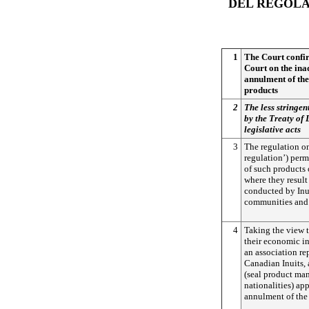
DEL REGOLA
1
The Court confir
Court on the inad
annulment of the
products
2
The less stringen
by the Treaty of 
legislative acts
3
The regulation on
regulation’) permi
of such products
where they result
conducted by Inu
communities and c
4
Taking the view t
their economic in
an association rep
Canadian Inuits, 
(seal product man
nationalities) ap
annulment of the 