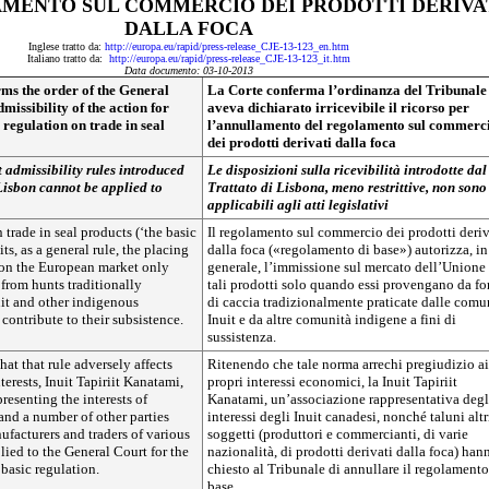
MENTO SUL COMMERCIO DEI PRODOTTI DERIVA
DALLA FOCA
Inglese tratto da:
http://europa.eu/rapid/press-release_CJE-13-123_en.htm
Italiano tratto da:
http://europa.eu/rapid/press-release_CJE-13-123_it.htm
Data documento: 03-10-2013
ms the order of the General
La Corte conferma l’ordinanza del Tribunale
missibility of the action for
aveva dichiarato irricevibile il ricorso per
 regulation on trade in seal
l’annullamento del regolamento sul commerc
dei prodotti derivati dalla foca
t admissibility rules introduced
Le disposizioni sulla ricevibilità introdotte dal
Lisbon cannot be applied to
Trattato di Lisbona, meno restrittive, non sono
applicabili agli atti legislativi
 trade in seal products (‘the basic
Il regolamento sul commercio dei prodotti deriv
ts, as a general rule, the placing
dalla foca («regolamento di base») autorizza, in
 on the European market only
generale, l’immissione sul mercato dell’Unione
 from hunts traditionally
tali prodotti solo quando essi provengano da f
it and other indigenous
di caccia tradizionalmente praticate dalle comu
ontribute to their subsistence.
Inuit e da altre comunità indigene a fini di
sussistenza.
hat that rule adversely affects
Ritenendo che tale norma arrechi pregiudizio ai
terests, Inuit Tapiriit Kanatami,
propri interessi economici, la Inuit Tapiriit
resenting the interests of
Kanatami, un’associazione rappresentativa degl
and a number of other parties
interessi degli Inuit canadesi, nonché taluni altr
ufacturers and traders of various
soggetti (produttori e commercianti, di varie
plied to the General Court for the
nazionalità, di prodotti derivati dalla foca) han
basic regulation.
chiesto al Tribunale di annullare il regolamento
base.