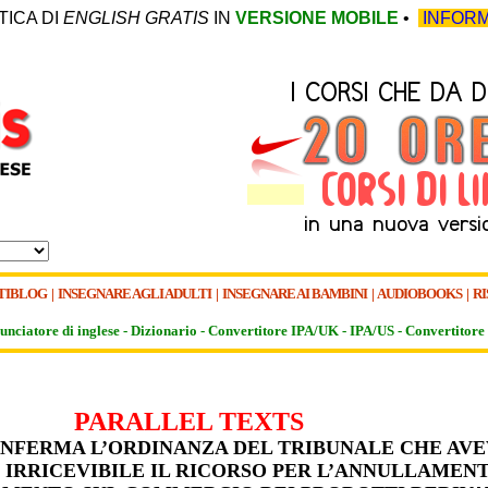
TICA DI
ENGLISH GRATIS
IN
VERSIONE MOBILE
•
INFORM
TIBLOG
|
INSEGNARE AGLI ADULTI
|
INSEGNARE AI BAMBINI
|
AUDIOBOOKS
|
RI
unciatore di inglese -
Dizionario -
Convertitore IPA/UK
-
IPA/US
-
Convertitore 
PARALLEL TEXTS
NFERMA L’ORDINANZA DEL TRIBUNALE CHE AVE
 IRRICEVIBILE IL RICORSO PER L’ANNULLAMEN