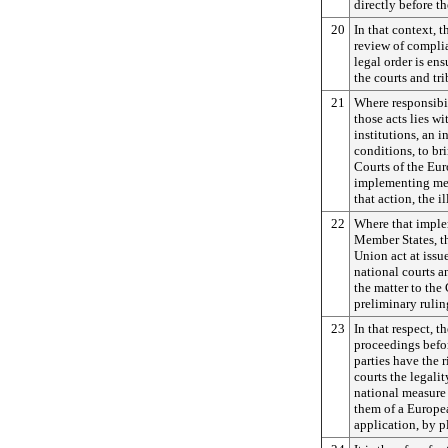
directly before t
20
In that context, t
review of compli
legal order is en
the courts and tr
21
Where responsibil
those acts lies w
institutions, an i
conditions, to bri
Courts of the Eu
implementing mea
that action, the i
22
Where that implem
Member States, t
Union act at issu
national courts a
the matter to the 
preliminary rulin
23
In that respect, th
proceedings befor
parties have the 
courts the legalit
national measure 
them of a Europe
application, by pl