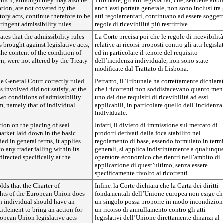
 which, although they may also be
Tribunale, gli atti legislativi, che, sebbene abb
ation, are not covered by the
anch’essi portata generale, non sono inclusi tra 
tory acts, continue therefore to be
atti regolamentari, continuano ad essere soggett
ringent admissibility rules.
regole di ricevibilità più restrittive.
ates that the admissibility rules
La Corte precisa poi che le regole di ricevibilità
s brought against legislative acts,
relative ai ricorsi proposti contro gli atti legislat
 the content of the condition of
ed in particolare il tenore del requisito
n, were not altered by the Treaty
dell’incidenza individuale, non sono state
modificate dal Trattato di Lisbona.
the General Court correctly ruled
Pertanto, il Tribunale ha correttamente dichiara
s involved did not satisfy, at the
che i ricorrenti non soddisfacevano quanto me
 two conditions of admissibility
uno dei due requisiti di ricevibilità ad essi
m, namely that of individual
applicabili, in particolare quello dell’incidenza
individuale.
tion on the placing of seal
Infatti, il divieto di immissione sul mercato di
arket laid down in the basic
prodotti derivati dalla foca stabilito nel
ded in general terms, it applies
regolamento di base, essendo formulato in term
o any trader falling within its
generali, si applica indistintamente a qualunqu
directed specifically at the
operatore economico che rientri nell’ambito di
applicazione di quest’ultimo, senza essere
specificamente rivolto ai ricorrenti.
lds that the Charter of
Infine, la Corte dichiara che la Carta dei diritti
ts of the European Union does
fondamentali dell’Unione europea non esige ch
an individual should have an
un singolo possa proporre in modo incondizion
itlement to bring an action for
un ricorso di annullamento contro gli atti
opean Union legislative acts
legislativi dell’Unione direttamente dinanzi al