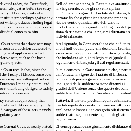
elivered today, the Court finds,
Nell’odierna sentenza, la Corte rileva anzitutto 
eneral rule, just as before the entry
in via generale, come già avveniva prima
Treaty of Lisbon, a natural or
dell’entrata in vigore del Trattato di Lisbona, le
institute proceedings against any
persone fisiche o giuridiche possono proporre
ct which produces binding legal
ricorso contro qualsiasi atto dell’Unione
 act is addressed to that person or
produttivo di effetti giuridici obbligatori del q
individual concern to him.
siano destinatarie o che le riguardi direttamente
individualmente.
e Court states that those acts may
A tal riguardo, la Corte sottolinea che può tratta
s, such as a decision addressed to
di atti individuali (quale una decisione indirizz
 of general application, which
a una persona)oppure di atti di portata generale,
lative acts, such as the basic
che includono sia gli atti legislativi (quale il
egulatory acts.
regolamento di base) sia gli atti regolamentari.
he Court recalls that, since the
In tale contesto, la Corte rammenta che, a partir
of the Treaty of Lisbon, some acts
dall’entrata in vigore del Trattato di Lisbona,
cation may be challenged before
taluni atti di portata generale possono essere
e European Union by natural and
impugnati dalle suddette persone dinanzi ai
hout their being obliged to satisfy
giudici dell’Unione senza che queste debbano
individual concern.
soddisfare il requisito dell’incidenza individual
ty states unequivocally that
Tuttavia, il Trattato precisa inequivocabilment
ent admissibility rules apply only
che tali regole di ricevibilità meno restrittive si
ted category of those acts, namely
applicano soltanto a una categoria più ristretta 
gulatory acts.
suddetti atti, segnatamente a quella degli atti
regolamentari.
he General Court correctly stated,
Di conseguenza, come giustamente dichiarato d