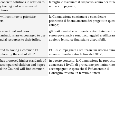
 concrete solutions in relation to
famiglie e assicurare il rimpatrio sicuro dei min
y tracing and safe return of
non accompagnati;
inors.
ill continue to prioritise
la Commissione continuerà a considerare
cts.
prioritario il finanziamento dei progetti in ques
campo;
nternational and non-
gli Stati membri e le organizzazioni internazion
anisations are encouraged to use
e non governative sono incoraggiati a utilizzar
ncial resources to their fullest
appieno le risorse finanziarie disponibili;
tted to having a common EU
l’UE si è impegnata a realizzare un sistema eur
 place by the end of 2012.
comune di asilo entro la fine del 2012;
as proposed higher standards of
in questo contesto, la Commissione ha proposto
naccompanied children and hopes
aumentare i livelli di protezione per i minori n
nd the Council will find common
accompagnati e spera che il Parlamento e il
Consiglio trovino un terreno d’intesa.