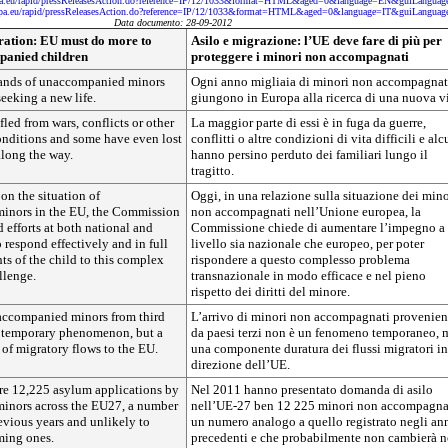
opa.eu/rapid/pressReleasesAction.do?reference=IP/12/1033&format=HTML&aged=0&language=EN&guiLanguag
ropa.eu/rapid/pressReleasesAction.do?reference=IP/12/1033&format=HTML&aged=0&language=IT&guiLanguag
Data documento: 28-09-2012
ation: EU must do more to
Asilo e migrazione: l’UE deve fare di più per
panied children
proteggere i minori non accompagnati
sands of unaccompanied minors
Ogni anno migliaia di minori non accompagnat
seeking a new life.
giungono in Europa alla ricerca di una nuova vi
fled from wars, conflicts or other
La maggior parte di essi è in fuga da guerre,
conditions and some have even lost
conflitti o altre condizioni di vita difficili e alc
long the way.
hanno persino perduto dei familiari lungo il
tragitto.
 on the situation of
Oggi, in una relazione sulla situazione dei mino
inors in the EU, the Commission
non accompagnati nell’Unione europea, la
d efforts at both national and
Commissione chiede di aumentare l’impegno a
 respond effectively and in full
livello sia nazionale che europeo, per poter
hts of the child to this complex
rispondere a questo complesso problema
llenge.
transnazionale in modo efficace e nel pieno
rispetto dei diritti del minore.
naccompanied minors from third
L’arrivo di minori non accompagnati provenien
 a temporary phenomenon, but a
da paesi terzi non è un fenomeno temporaneo, 
 of migratory flows to the EU.
una componente duratura dei flussi migratori in
direzione dell’UE.
ere 12,225 asylum applications by
Nel 2011 hanno presentato domanda di asilo
inors across the EU27, a number
nell’UE-27 ben 12 225 minori non accompagna
evious years and unlikely to
un numero analogo a quello registrato negli an
ming ones.
precedenti e che probabilmente non cambierà n