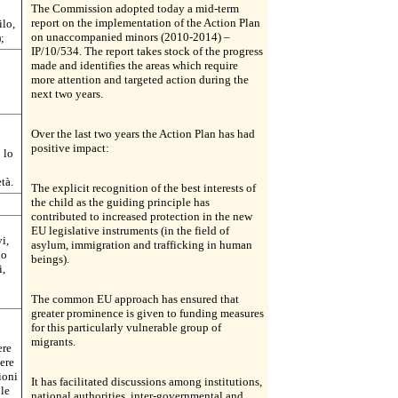
The Commission adopted today a mid-term
report on the implementation of the Action Plan
ilo,
on unaccompanied minors (2010-2014) –
;
IP/10/534. The report takes stock of the progress
made and identifies the areas which require
more attention and targeted action during the
next two years.
Over the last two years the Action Plan has had
positive impact:
 lo
tà.
The explicit recognition of the best interests of
the child as the guiding principle has
contributed to increased protection in the new
EU legislative instruments (in the field of
i,
asylum, immigration and trafficking in human
no
beings).
i,
The common EU approach has ensured that
greater prominence is given to funding measures
for this particularly vulnerable group of
migrants.
ere
ere
ioni
It has facilitated discussions among institutions,
 le
national authorities, inter-governmental and