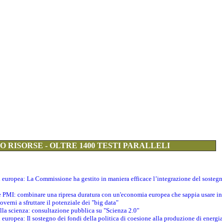
 RISORSE - OLTRE 1400 TESTI PARALLELI
ti europea: La Commissione ha gestito in maniera efficace l’integrazione del sosteg
le PMI: combinare una ripresa duratura con un'economia europea che sappia usare in 
verni a sfruttare il potenziale dei "big data"
della scienza: consultazione pubblica su "Scienza 2.0"
i europea: Il sostegno dei fondi della politica di coesione alla produzione di energi