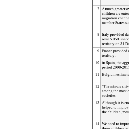
7
A much greater o
children are ente
migration channe
member States su
8
Italy provided da
were 5 959 unacc
territory on 31 
9
France provided 
territory;
10
in Spain, the agg
period 2008-2011
11
Belgium estimate
12
"The minors arriv
among the most e
societies.
13
Although it is en
helped to improve
the children, mor
14
We need to impro
these children re