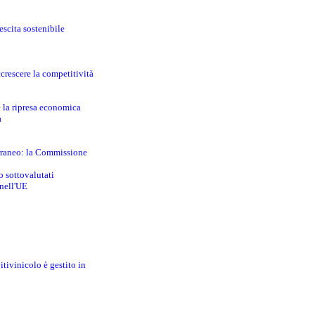
escita sostenibile
crescere la competitività
e la ripresa economica
a
erraneo: la Commissione
o sottovalutati
 nell'UE
itivinicolo è gestito in