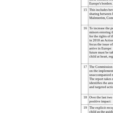
Europe's borders.
15
This includes bet
sharing between E
Malmström, Commi
16
To increase the 
minors entering 
for the rights of
in 2010 an Action
focus the issue 
arrive in Europe:
future must be tak
child at heart, re
17
The Commission a
on the implement
unaccompanied m
The report takes 
identifies the ar
and targeted acti
18
Over the last two
positive impact:
19
The explicit recog
child as the guid