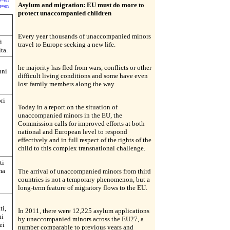
e=en
Asylum and migration: EU must do more to
e=en
protect unaccompanied children
Every year thousands of unaccompanied minors
i
travel to Europe seeking a new life.
ta.
he majority has fled from wars, conflicts or other
uni
difficult living conditions and some have even
lost family members along the way.
ri
Today in a report on the situation of
unaccompanied minors in the EU, the
Commission calls for improved efforts at both
national and European level to respond
effectively and in full respect of the rights of the
child to this complex transnational challenge.
ti
ma
The arrival of unaccompanied minors from third
countries is not a temporary phenomenon, but a
long-term feature of migratory flows to the EU.
ti,
In 2011, there were 12,225 asylum applications
ni
by unaccompanied minors across the EU27, a
ei
number comparable to previous years and