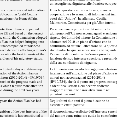
un’accoglienza dignitosa alle frontiere europee
ter cooperation and information
E per far questo occorre anche migliorare la
U countries", said Cecilia
cooperazione e lo scambio di informazioni tra i
ssioner for Home Affairs.
paesi dell’Unione”, ha affermato Cecilia
Malmström, Commissaria per gli Affari interni.
protection of unaccompanied
Per aumentare la protezione dei minori che
the EU and based on the respect
giungono nell’UE non accompagnati e assicurar
 the child, the Commission adopted
rispetto dei diritti del minore, la Commissione 
 Plan that helped bringing into
adottato nel 2010 un piano d’azione che ha
of unaccompanied minors who
contribuito ad attirare l’attenzione sulla questi
 each decision affecting a minor's
stabilendo che qualsiasi decisione che riguardi
en with the best interests of the
l’avvenire di un minore dev’essere presa in
gardless of his migratory status.
funzione del suo interesse superiore, a prescind
dalla sua condizione di migrante.
dopted today a mid-term report
La Commissione ha adottato oggi una relazion
ation of the Action Plan on
intermedia sull’attuazione del piano d’azione s
inors (2010-2014) – IP/10/534.
minori non accompagnati (2010-2014)
stock of the progress made and
(IP/10/534), che fa il punto sui progressi conseg
eas which require more attention
e identifica i settori a cui occorre dedicare
on during the next two years.
maggiore attenzione e iniziative mirate nei
prossimi due anni.
 years the Action Plan has had
Negli ultimi due anni il piano d’azione ha
esercitato effetti positivi:
nition of the best interests of the
il riconoscimento esplicito dell’interesse super
ing principle has contributed to
del minore come principio guida ha contribuito