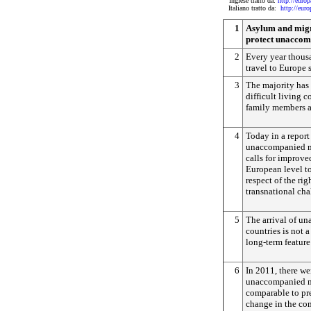
Inglese tratto da:
http://eur
Italiano tratto da:
http://eu
1
Asylum and migr
protect unaccom
2
Every year thou
travel to Europe 
3
The majority has 
difficult living 
family members a
4
Today in a report
unaccompanied m
calls for improve
European level to
respect of the rig
transnational cha
5
The arrival of u
countries is not
long-term feature
6
In 2011, there w
unaccompanied m
comparable to pr
change in the co