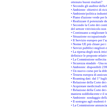
ottenuto buoni risultati?
• Secondo gli auditor della
• Ambiente: obiettivi di ric
• Ambiente/politica industria
• Piano d'azione verde per l
• Realizzare il potenziale d
• Secondo la Corte dei conti
del settore vitivinicolo no
• Continuano a migliorare l
• Situazione occupazionale 
• Il Servizio europeo per l’
• Norme UE più chiare per 
• Servizi pubblici migliori 
• La ripresa degli stock it
definisce le proposte relativ
• La Commissione sollecita 
• Sicurezza stradale - Una 
• Ambiente: disponibili 239
• Un nuovo corso per la dif
• Tessera europea di assicur
• Roaming dati: dal 1° lugli
• Relazione della Corte dei 
• Acquistare medicinali onl
• Relazione della Corte dei 
maniera soddisfacente e il s
• Ambiente: sondaggio della
• Il sostegno agli studenti 
• La Commissione annuncia u