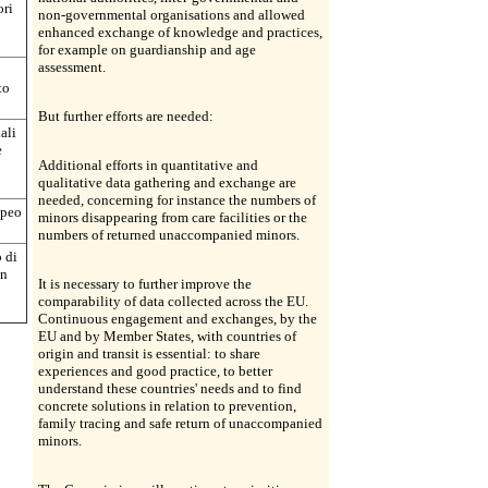
ori
non-governmental organisations and allowed
enhanced exchange of knowledge and practices,
for example on guardianship and age
assessment.
to
But further efforts are needed:
ali
e
Additional efforts in quantitative and
qualitative data gathering and exchange are
needed, concerning for instance the numbers of
opeo
minors disappearing from care facilities or the
numbers of returned unaccompanied minors.
 di
on
It is necessary to further improve the
comparability of data collected across the EU.
Continuous engagement and exchanges, by the
EU and by Member States, with countries of
origin and transit is essential: to share
experiences and good practice, to better
understand these countries' needs and to find
concrete solutions in relation to prevention,
family tracing and safe return of unaccompanied
minors.