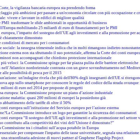
 Corte, la vigilanza bancaria europea sta prendendo forma
iclaggio più ambiziosi per passare a un'economia circolare con più occupazione e cr
le: vivere e lavorare in edifici di migliore qualità
e PMI: trasformare le sfide ambientali in opportunità di business
ell'Europa mobilitando 25 miliardi di euro di finanziamenti per le PMI
 europea, l’impatto del sostegno dell’UE agli investimenti e alla promozione per ac
n è chiaramente dimostrato
e condizioni di mercato per i consumatori
e sociale: la rassegna trimestrale indica che in molti rimangono indietro nonostant
azione esterna non sta sfruttando il suo potenziale, afferma la Corte dei conti europe
i minori non accompagnati che chiedono protezione internazionale
e più veloci: la Commissione spinge per far piazza pulita delle barriere elettroniche
tici nell’Atlantico nordorientale contrasta con un grave sovrasfruttamento nel Medit
e alle possibilità di pesca per il 2015
un'azione: un'indagine rivela che più dell'80% degli insegnanti dell'UE si ritengon
nuova app sullo smartphone per conoscere le regole del codice della strada ovunque
 milioni di euro nel 2014 per proposte di progetti
esa europea: la Commissione propone un piano d’azione industriale
azione malattia: quasi 200 milioni di europei la possiedono già
o abbattimento delle tariffe di oltre il 50%
conti europea sull’istituzione del Servizio europeo per l’azione esterna
ine?La Commissione introduce un logo per garantire la sicurezza dei consumatori
conti europea “Il sostegno dell’UE agli investimenti e alla promozione nel settore v
uo contributo alla competitività dei vini dell’Unione è dimostrato?”
 Commissione tra i cittadini sull’acqua potabile in Europa
è essenziale per compensare l'impatto delle tasse universitarie, segnala una relazione
na straordinaria adesione di nuovi partner al Graphene Flagship Project