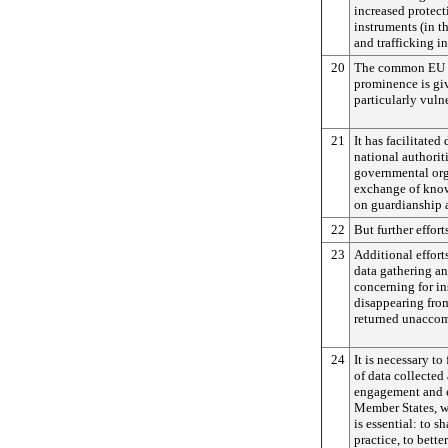
increased protect
instruments (in t
and trafficking i
20
The common EU ap
prominence is giv
particularly vuln
21
It has facilitated
national authorit
governmental org
exchange of know
on guardianship 
22
But further effort
23
Additional effort
data gathering a
concerning for i
disappearing from
returned unacco
24
It is necessary t
of data collected
engagement and 
Member States, wi
is essential: to 
practice, to bette