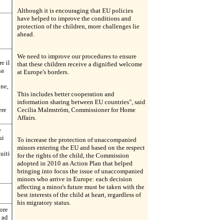
.
Although it is encouraging that EU policies
have helped to improve the conditions and
protection of the children, more challenges lie
ahead.
We need to improve our procedures to ensure
e il
that these children receive a dignified welcome
ha
at Europe's borders.
one,
This includes better cooperation and
information sharing between EU countries", said
ere
Cecilia Malmström, Commissioner for Home
Affairs.
e
ui
To increase the protection of unaccompanied
minors entering the EU and based on the respect
uiti
for the rights of the child, the Commission
adopted in 2010 an Action Plan that helped
bringing into focus the issue of unaccompanied
minors who arrive in Europe: each decision
affecting a minor's future must be taken with the
best interests of the child at heart, regardless of
his migratory status.
iore
 ad