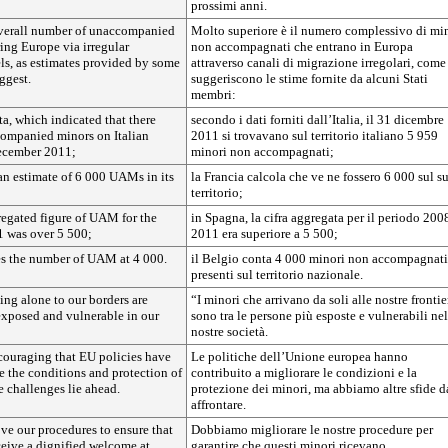
prossimi anni.
verall number of unaccompanied
Molto superiore è il numero complessivo di mi
ring Europe via irregular
non accompagnati che entrano in Europa
ls, as estimates provided by some
attraverso canali di migrazione irregolari, come
ggest.
suggeriscono le stime fornite da alcuni Stati
membri:
ta, which indicated that there
secondo i dati forniti dall’Italia, il 31 dicembre
ompanied minors on Italian
2011 si trovavano sul territorio italiano 5 959
December 2011;
minori non accompagnati;
an estimate of 6 000 UAMs in its
la Francia calcola che ve ne fossero 6 000 sul s
territorio;
regated figure of UAM for the
in Spagna, la cifra aggregata per il periodo 200
 was over 5 500;
2011 era superiore a 5 500;
s the number of UAM at 4 000.
il Belgio conta 4 000 minori non accompagnati
presenti sul territorio nazionale.
ing alone to our borders are
“I minori che arrivano da soli alle nostre frontie
xposed and vulnerable in our
sono tra le persone più esposte e vulnerabili nel
nostre società.
couraging that EU policies have
Le politiche dell’Unione europea hanno
 the conditions and protection of
contribuito a migliorare le condizioni e la
e challenges lie ahead.
protezione dei minori, ma abbiamo altre sfide d
affrontare.
ve our procedures to ensure that
Dobbiamo migliorare le nostre procedure per
ceive a dignified welcome at
garantire che questi minori ricevano