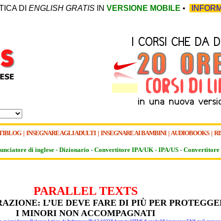
TICA DI
ENGLISH GRATIS
IN
VERSIONE MOBILE
•
INFORM
TIBLOG
|
INSEGNARE AGLI ADULTI
|
INSEGNARE AI BAMBINI
|
AUDIOBOOKS
|
RI
unciatore di inglese -
Dizionario -
Convertitore IPA/UK
-
IPA/US
-
Convertitore 
PARALLEL TEXTS
RAZIONE: L’UE DEVE FARE DI PIÙ PER PROTEGG
I MINORI NON ACCOMPAGNATI