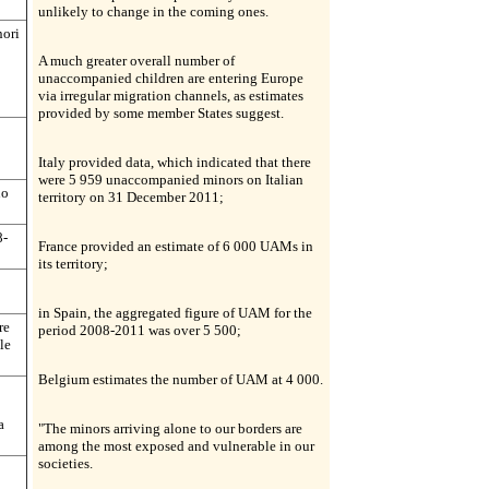
unlikely to change in the coming ones.
nori
A much greater overall number of
unaccompanied children are entering Europe
via irregular migration channels, as estimates
provided by some member States suggest.
Italy provided data, which indicated that there
were 5 959 unaccompanied minors on Italian
uo
territory on 31 December 2011;
8-
France provided an estimate of 6 000 UAMs in
its territory;
in Spain, the aggregated figure of UAM for the
re
period 2008-2011 was over 5 500;
le
Belgium estimates the number of UAM at 4 000.
a
"The minors arriving alone to our borders are
among the most exposed and vulnerable in our
societies.