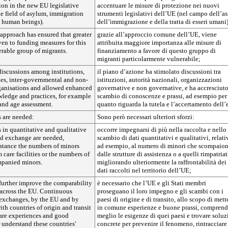
ion in the new EU legislative
accentuare le misure di protezione nei nuovi
he field of asylum, immigration
strumenti legislativi dell’UE (nel campo dell’as
n human beings).
dell’immigrazione e della tratta di esseri umani)
proach has ensured that greater
grazie all’approccio comune dell’UE, viene
en to funding measures for this
attribuita maggiore importanza alle misure di
erable group of migrants.
finanziamento a favore di questo gruppo di
migranti particolarmente vulnerabile;
 discussions among institutions,
il piano d’azione ha stimolato discussioni tra
ies, inter-governmental and non-
istituzioni, autorità nazionali, organizzazioni
anisations and allowed enhanced
governative e non governative, e ha accresciuto
ledge and practices, for example
scambio di conoscenze e prassi, ad esempio per
and age assessment.
quanto riguarda la tutela e l’accertamento dell’e
s are needed:
Sono però necessari ulteriori sforzi:
s in quantitative and qualitative
occorre impegnarsi di più nella raccolta e nello
nd exchange are needed,
scambio di dati quantitativi e qualitativi, relativ
nstance the numbers of minors
ad esempio, al numero di minori che scompaio
 care facilities or the numbers of
dalle strutture di assistenza o a quelli rimpatriat
mpanied minors.
migliorando ulteriormente la raffrontabilità dei
dati raccolti nel territorio dell’UE;
o further improve the comparability
è necessario che l’UE e gli Stati membri
 across the EU. Continuous
proseguano il loro impegno e gli scambi con i
exchanges, by the EU and by
paesi di origine e di transito, allo scopo di mett
th countries of origin and transit
in comune esperienze e buone prassi, comprend
share experiences and good
meglio le esigenze di quei paesi e trovare soluz
r understand these countries'
concrete per prevenire il fenomeno, rintracciare