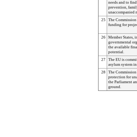
needs and to find
prevention, famil
unaccompanied m
25
The Commission w
funding for proje
26
Member States, i
governmental org
the available fina
potential.
27
The EU is commi
asylum system in
28
The Commission h
protection for u
the Parliament a
ground.