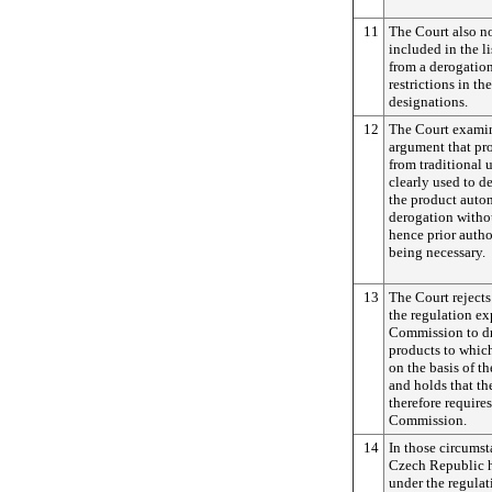
11
The Court also no
included in the l
from a derogation
restrictions in t
designations.
12
The Court examin
argument that pro
from traditional 
clearly used to de
the product autom
derogation without
hence prior auth
being necessary.
13
The Court rejects
the regulation e
Commission to dr
products to whic
on the basis of th
and holds that th
therefore requires
Commission.
14
In those circumst
Czech Republic ha
under the regulat