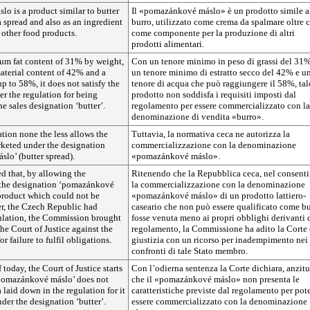
o is a product similar to butter
Il «pomazánkové máslo» è un prodotto simile a
a spread and also as an ingredient
burro, utilizzato come crema da spalmare oltre 
 other food products.
come componente per la produzione di altri
prodotti alimentari.
mum fat content of 31% by weight,
Con un tenore minimo in peso di grassi del 31%
terial content of 42% and a
un tenore minimo di estratto secco del 42% e u
up to 58%, it does not satisfy the
tenore di acqua che può raggiungere il 58%, tal
r the regulation for being
prodotto non soddisfa i requisiti imposti dal
e sales designation ‘butter’.
regolamento per essere commercializzato con la
denominazione di vendita «burro».
tion none the less allows the
Tuttavia, la normativa ceca ne autorizza la
rketed under the designation
commercializzazione con la denominazione
lo’ (butter spread).
«pomazánkové máslo».
ed that, by allowing the
Ritenendo che la Repubblica ceca, nel consenti
 the designation ‘pomazánkové
la commercializzazione con la denominazione
 product which could not be
«pomazánkové máslo» di un prodotto lattiero-
ter, the Czech Republic had
caseario che non può essere qualificato come bu
gulation, the Commission brought
fosse venuta meno ai propri obblighi derivanti 
the Court of Justice against the
regolamento, la Commissione ha adito la Corte 
 failure to fulfil obligations.
giustizia con un ricorso per inadempimento nei
confronti di tale Stato membro.
 today, the Court of Justice starts
Con l’odierna sentenza la Corte dichiara, anzitu
‘pomazánkové máslo’ does not
che il «pomazánkové máslo» non presenta le
ia laid down in the regulation for it
caratteristiche previste dal regolamento per pot
der the designation ‘butter’.
essere commercializzato con la denominazione