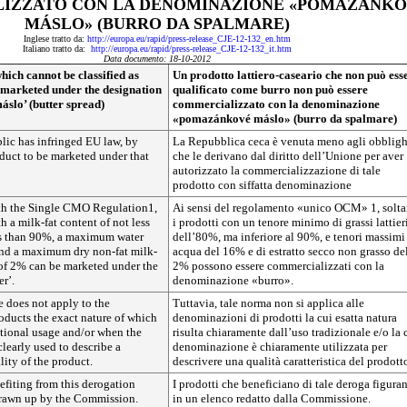
IZZATO CON LA DENOMINAZIONE «POMAZÁNK
MÁSLO» (BURRO DA SPALMARE)
Inglese tratto da:
http://europa.eu/rapid/press-release_CJE-12-132_en.htm
Italiano tratto da:
http://europa.eu/rapid/press-release_CJE-12-132_it.htm
Data documento: 18-10-2012
hich cannot be classified as
Un prodotto lattiero-caseario che non può ess
 marketed under the designation
qualificato come burro non può essere
slo’ (butter spread)
commercializzato con la denominazione
«pomazánkové máslo» (burro da spalmare)
ic has infringed EU law, by
La Repubblica ceca è venuta meno agli obbligh
duct to be marketed under that
che le derivano dal diritto dell’Unione per aver
autorizzato la commercializzazione di tale
prodotto con siffatta denominazione
th the Single CMO Regulation1,
Ai sensi del regolamento «unico OCM» 1, solta
h a milk-fat content of not less
i prodotti con un tenore minimo di grassi lattier
s than 90%, a maximum water
dell’80%, ma inferiore al 90%, e tenori massimi
nd a maximum dry non-fat milk-
acqua del 16% e di estratto secco non grasso de
 of 2% can be marketed under the
2% possono essere commercializzati con la
er’.
denominazione «burro».
e does not apply to the
Tuttavia, tale norma non si applica alle
oducts the exact nature of which
denominazioni di prodotti la cui esatta natura
ditional usage and/or when the
risulta chiaramente dall’uso tradizionale e/o la 
clearly used to describe a
denominazione è chiaramente utilizzata per
lity of the product.
descrivere una qualità caratteristica del prodott
fiting from this derogation
I prodotti che beneficiano di tale deroga figura
 drawn up by the Commission.
in un elenco redatto dalla Commissione.