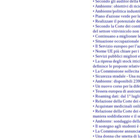
• Secondo gli auditor della
• Ambiente: obiettivi di ric
• Ambiente/politica industria
• Piano d'azione verde per l
• Realizzare il potenziale d
• Secondo la Corte dei conti
del settore vitivinicolo no
• Continuano a migliorare l
• Situazione occupazionale 
• Il Servizio europeo per l’
• Norme UE più chiare per 
• Servizi pubblici migliori 
• La ripresa degli stock it
definisce le proposte relativ
• La Commissione sollecita 
• Sicurezza stradale - Una 
• Ambiente: disponibili 239
• Un nuovo corso per la dif
• Tessera europea di assicur
• Roaming dati: dal 1° lugli
• Relazione della Corte dei 
• Acquistare medicinali onl
• Relazione della Corte dei 
maniera soddisfacente e il s
• Ambiente: sondaggio della
• Il sostegno agli studenti 
• La Commissione annuncia u
• Una donna che smetta di la