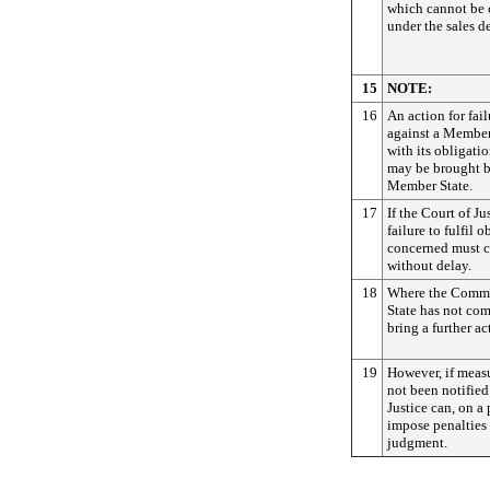
which cannot be c
under the sales 
15
NOTE:
16
An action for fail
against a Member
with its obligat
may be brought b
Member State.
17
If the Court of Ju
failure to fulfil 
concerned must c
without delay.
18
Where the Commi
State has not com
bring a further ac
19
However, if measu
not been notified
Justice can, on 
impose penalties a
judgment.