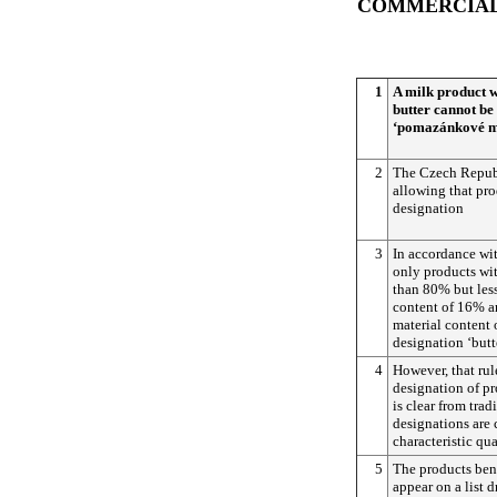
COMMERCIAL
1
A milk product w
butter cannot be
‘pomazánkové má
2
The Czech Republ
allowing that pro
designation
3
In accordance wi
only products wit
than 80% but les
content of 16% a
material content
designation ‘butt
4
However, that rul
designation of pr
is clear from tra
designations are 
characteristic qua
5
The products bene
appear on a list