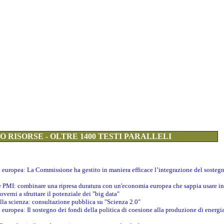
 RISORSE - OLTRE 1400 TESTI PARALLELI
ti europea: La Commissione ha gestito in maniera efficace l’integrazione del sosteg
le PMI: combinare una ripresa duratura con un'economia europea che sappia usare in 
verni a sfruttare il potenziale dei "big data"
della scienza: consultazione pubblica su "Scienza 2.0"
i europea: Il sostegno dei fondi della politica di coesione alla produzione di energi