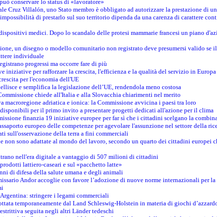
può conservare lo status di «lavoratore»
le Cruz Villalón, uno Stato membro è obbligato ad autorizzare la prestazione di un
mpossibilità di prestarlo sul suo territorio dipenda da una carenza di carattere cont
i dispositivi medici. Dopo lo scandalo delle protesi mammarie francesi un piano d'azi
zione, un disegno o modello comunitario non registrato deve presumersi valido se il 
ttere individuale
registrano progressi ma occorre fare di più
e iniziative per rafforzare la crescita, l'efficienza e la qualità del servizio in Europa
crescita per l'economia dell'UE
llisce e semplifica la legislazione dell’UE, rendendola meno costosa
Commissione chiede all'Italia e alla Slovacchia chiarimenti nel merito
va macroregione adriatica e ionica: la Commissione avvicina i paesi tra loro
isponibili per il primo invito a presentare progetti dedicati all'azione per il clima
ssione finanzia 19 iniziative europee per far sì che i cittadini scelgano la combin
saporto europeo delle competenze per agevolare l'assunzione nel settore della rice
dati sull'osservazione della terra a fini commerciali
one non sono adattate al mondo del lavoro, secondo un quarto dei cittadini europei 
ntrano nell'era digitale a vantaggio di 507 milioni di cittadini
prodotti lattiero-caseari e sul «pacchetto latte»
nni di difesa della salute umana e degli animali
issario Andor accoglie con favore l’adozione di nuove norme internazionali per la t
mi
n Argentina: stringere i legami commerciali
adottata temporaneamente dal Land Schleswig-Holstein in materia di giochi d’azzard
estrittiva seguita negli altri Länder tedeschi