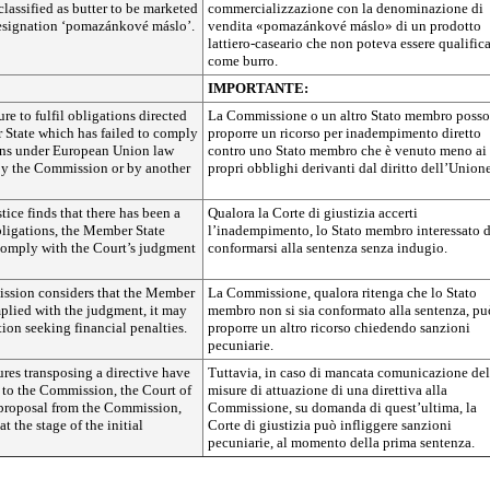
lassified as butter to be marketed
commercializzazione con la denominazione di
designation ‘pomazánkové máslo’.
vendita «pomazánkové máslo» di un prodotto
lattiero-caseario che non poteva essere qualific
come burro.
IMPORTANTE:
ure to fulfil obligations directed
La Commissione o un altro Stato membro poss
 State which has failed to comply
proporre un ricorso per inadempimento diretto
ions under European Union law
contro uno Stato membro che è venuto meno ai
y the Commission or by another
propri obblighi derivanti dal diritto dell’Unione
stice finds that there has been a
Qualora la Corte di giustizia accerti
obligations, the Member State
l’inadempimento, lo Stato membro interessato 
omply with the Court’s judgment
conformarsi alla sentenza senza indugio.
ssion considers that the Member
La Commissione, qualora ritenga che lo Stato
plied with the judgment, it may
membro non si sia conformato alla sentenza, pu
tion seeking financial penalties.
proporre un altro ricorso chiedendo sanzioni
pecuniarie.
res transposing a directive have
Tuttavia, in caso di mancata comunicazione del
 to the Commission, the Court of
misure di attuazione di una direttiva alla
a proposal from the Commission,
Commissione, su domanda di quest’ultima, la
t the stage of the initial
Corte di giustizia può infliggere sanzioni
pecuniarie, al momento della prima sentenza.