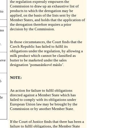
the regulation expressly empowers the
Commission to draw up an exhaustive list of
products to which the derogation may be
ato
applied, on the basis of the lists sent by the
Member States, and holds that the application of
the derogation therefore requires a prior
decision by the Commission.
ono
In those circumstances, the Court finds that the
.
Czech Republic has failed to fulfil its
obligations under the regulation, by allowing a
milk product which cannot be classified as
deve
butter to be marketed under the sales
designation ‘pomazánkové máslo’.
NOTE:
ò
An action for failure to fulfil obligations
directed against a Member State which has
le
failed to comply with its obligations under
European Union law may be brought by the
Commission or by another Member State.
If the Court of Justice finds that there has been a
failure to fulfil obligations, the Member State