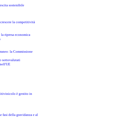
escita sostenibile
crescere la competitività
e la ripresa economica
a
erraneo: la Commissione
o sottovalutati
 nell'UE
itivinicolo è gestito in
e fasi della gravidanza e al