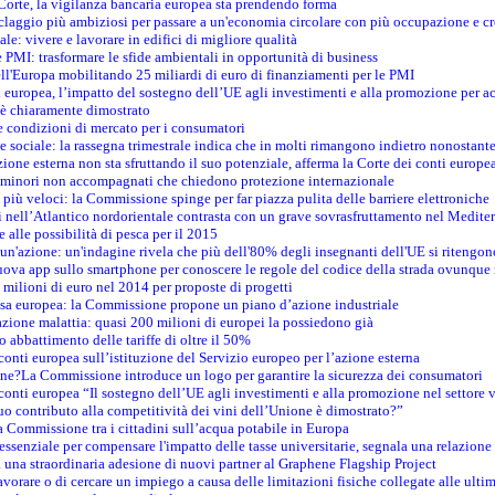
 Corte, la vigilanza bancaria europea sta prendendo forma
iclaggio più ambiziosi per passare a un'economia circolare con più occupazione e cr
le: vivere e lavorare in edifici di migliore qualità
e PMI: trasformare le sfide ambientali in opportunità di business
ell'Europa mobilitando 25 miliardi di euro di finanziamenti per le PMI
 europea, l’impatto del sostegno dell’UE agli investimenti e alla promozione per ac
n è chiaramente dimostrato
e condizioni di mercato per i consumatori
e sociale: la rassegna trimestrale indica che in molti rimangono indietro nonostant
azione esterna non sta sfruttando il suo potenziale, afferma la Corte dei conti europe
i minori non accompagnati che chiedono protezione internazionale
e più veloci: la Commissione spinge per far piazza pulita delle barriere elettroniche
tici nell’Atlantico nordorientale contrasta con un grave sovrasfruttamento nel Medit
e alle possibilità di pesca per il 2015
un'azione: un'indagine rivela che più dell'80% degli insegnanti dell'UE si ritengon
nuova app sullo smartphone per conoscere le regole del codice della strada ovunque
 milioni di euro nel 2014 per proposte di progetti
esa europea: la Commissione propone un piano d’azione industriale
azione malattia: quasi 200 milioni di europei la possiedono già
o abbattimento delle tariffe di oltre il 50%
conti europea sull’istituzione del Servizio europeo per l’azione esterna
ine?La Commissione introduce un logo per garantire la sicurezza dei consumatori
conti europea “Il sostegno dell’UE agli investimenti e alla promozione nel settore v
uo contributo alla competitività dei vini dell’Unione è dimostrato?”
 Commissione tra i cittadini sull’acqua potabile in Europa
è essenziale per compensare l'impatto delle tasse universitarie, segnala una relazione
na straordinaria adesione di nuovi partner al Graphene Flagship Project
vorare o di cercare un impiego a causa delle limitazioni fisiche collegate alle ultim