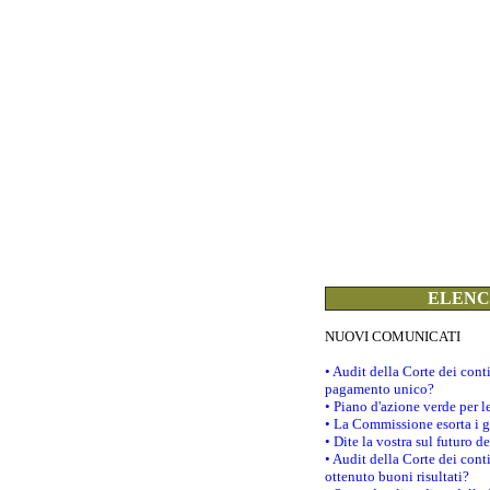
ELENCO
NUOVI COMUNICATI
• Audit della Corte dei con
pagamento unico?
• Piano d'azione verde per 
• La Commissione esorta i go
• Dite la vostra sul futuro 
• Audit della Corte dei cont
ottenuto buoni risultati?