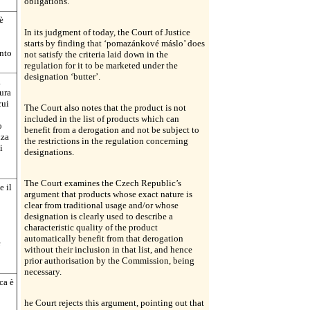
obligations.
è
In its judgment of today, the Court of Justice
starts by finding that ‘pomazánkové máslo’ does
ento
not satisfy the criteria laid down in the
regulation for it to be marketed under the
designation ‘butter’.
a
tura
cui
The Court also notes that the product is not
included in the list of products which can
o
benefit from a derogation and not be subject to
nza
the restrictions in the regulation concerning
i
designations.
The Court examines the Czech Republic’s
e il
argument that products whose exact nature is
clear from traditional usage and/or whose
designation is clearly used to describe a
characteristic quality of the product
automatically benefit from that derogation
è
without their inclusion in that list, and hence
prior authorisation by the Commission, being
necessary.
ca è
he Court rejects this argument, pointing out that