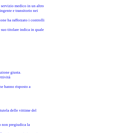
 servizio medico in un altro
ingente e transitorio nei
one ha rafforzato i controlli
suo titolare indica in quale
azione giusta.
ttività
che hanno risposto a
utela delle vittime del
o non pregiudica la