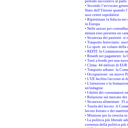
periodo successivo al parto 
• Secondo l’avvocato genera
Stato dell’Unione quando l’i
suoi centri ospedalieri
• Ripristinare la fiducia ne
in Europa
• Nelle azioni per contraffa
misura esso presenta un cara
• Sicurezza dei pazienti: si 
• Trasporto ferroviario: nuov
• Lo sport: un volano della 
• REFIT: la Commissione sne
• Ritardi nei pagamenti: la 
• Tutti a bordo per una nuo
• Clima: 44 milioni di EUR d
• Trasporto urbano: la Commi
• Occupazione: un nuovo Pas
• L'UE facilita l'accesso ai 
• L'istruzione e la formazi
un'indagine
• I diritti dei consumatori e
• Relazione sul mercato dei 
• Sicurezza alimentare: 35 a
• Tutela del lavoro: il Comm
lavoro forzato e dei maritti
• Missione per la crescita i
• La politica più liberale 
coerenza della politica più r