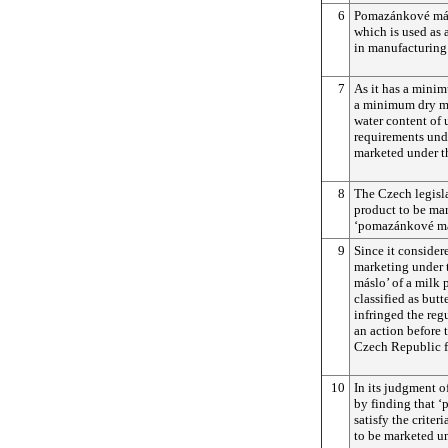
6
Pomazánkové másl
which is used as 
in manufacturing
7
As it has a mini
a minimum dry ma
water content of 
requirements unde
marketed under th
8
The Czech legisla
product to be ma
‘pomazánkové más
9
Since it consider
marketing under
máslo’ of a milk
classified as but
infringed the re
an action before 
Czech Republic for
10
In its judgment of
by finding that 
satisfy the criter
to be marketed un