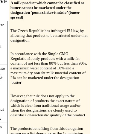
OVÉ
A milk product which cannot be classified as
butter cannot be marketed under the
designation ‘pomazánkové máslo’ (butter
spread)
ere
The Czech Republic has infringed EU law, by
allowing that product to be marketed under that
designation
i
In accordance with the Single CMO
Regulation1, only products with a milk-fat
content of not less than 80% but less than 90%,
a maximum water content of 16% and a
nto
maximum dry non-fat milk-material content of
i
2% can be marketed under the designation
 di
‘butter’.
l
However, that rule does not apply to the
designation of products the exact nature of
which is clear from traditional usage and/or
cui
when the designations are clearly used to
describe a characteristic quality of the product.
o.
no
The products benefiting from this derogation
appear on a list drawn up by the Commission.