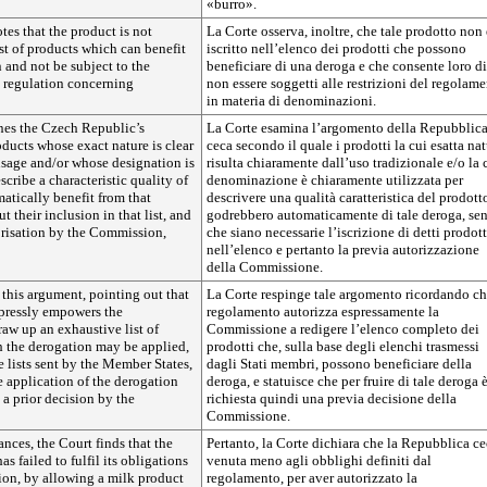
«burro».
tes that the product is not
La Corte osserva, inoltre, che tale prodotto non 
ist of products which can benefit
iscritto nell’elenco dei prodotti che possono
 and not be subject to the
beneficiare di una deroga e che consente loro di
he regulation concerning
non essere soggetti alle restrizioni del regolam
in materia di denominazioni.
es the Czech Republic’s
La Corte esamina l’argomento della Repubblic
ducts whose exact nature is clear
ceca secondo il quale i prodotti la cui esatta na
usage and/or whose designation is
risulta chiaramente dall’uso tradizionale e/o la 
scribe a characteristic quality of
denominazione è chiaramente utilizzata per
atically benefit from that
descrivere una qualità caratteristica del prodott
 their inclusion in that list, and
godrebbero automaticamente di tale deroga, se
orisation by the Commission,
che siano necessarie l’iscrizione di detti prodott
nell’elenco e pertanto la previa autorizzazione
della Commissione.
 this argument, pointing out that
La Corte respinge tale argomento ricordando ch
xpressly empowers the
regolamento autorizza espressamente la
aw up an exhaustive list of
Commissione a redigere l’elenco completo dei
h the derogation may be applied,
prodotti che, sulla base degli elenchi trasmessi
e lists sent by the Member States,
dagli Stati membri, possono beneficiare della
e application of the derogation
deroga, e statuisce che per fruire di tale deroga 
 a prior decision by the
richiesta quindi una previa decisione della
Commissione.
ances, the Court finds that the
Pertanto, la Corte dichiara che la Repubblica ce
s failed to fulfil its obligations
venuta meno agli obblighi definiti dal
ion, by allowing a milk product
regolamento, per aver autorizzato la