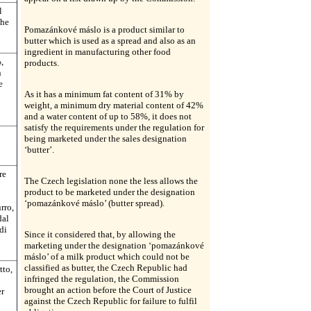
l
che
Pomazánkové máslo is a product similar to
butter which is used as a spread and also as an
ingredient in manufacturing other food
,
products.
n
e
As it has a minimum fat content of 31% by
weight, a minimum dry material content of 42%
and a water content of up to 58%, it does not
satisfy the requirements under the regulation for
being marketed under the sales designation
‘butter’.
re
The Czech legislation none the less allows the
product to be marketed under the designation
‘pomazánkové máslo’ (butter spread).
rro,
dal
di
Since it considered that, by allowing the
marketing under the designation ‘pomazánkové
máslo’ of a milk product which could not be
classified as butter, the Czech Republic had
tto,
infringed the regulation, the Commission
brought an action before the Court of Justice
er
against the Czech Republic for failure to fulfil