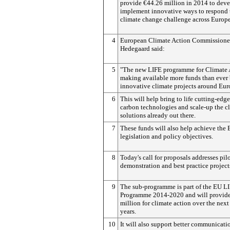
provide €44.26 million in 2014 to dev
implement innovative ways to respond 
climate change challenge across Europe
4
European Climate Action Commissione
Hedegaard said:
5
"The new LIFE programme for Climate A
making available more funds than ever 
innovative climate projects around Eur
6
This will help bring to life cutting-edg
carbon technologies and scale-up the c
solutions already out there.
7
These funds will also help achieve the 
legislation and policy objectives.
8
Today's call for proposals addresses pilo
demonstration and best practice project
9
The sub-programme is part of the EU L
Programme 2014-2020 and will provid
million for climate action over the next
years.
10
It will also support better communicati