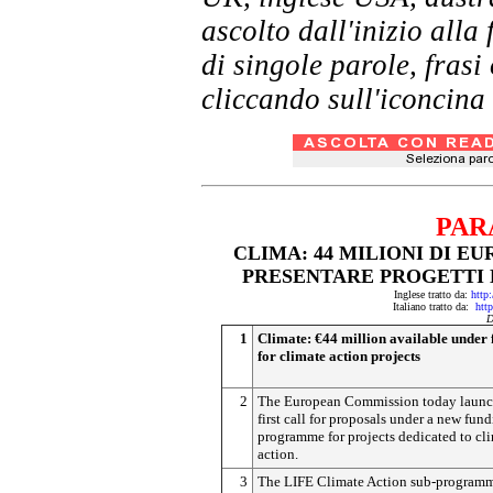
ascolto dall'inizio al
di singole parole, frasi
cliccando sull'iconcina 
PAR
CLIMA: 44 MILIONI DI EU
PRESENTARE PROGETTI D
Inglese tratto da:
http
Italiano tratto da:
htt
D
1
Climate: €44 million available under f
for climate action projects
2
The European Commission today launc
first call for proposals under a new fun
programme for projects dedicated to cl
action.
3
The LIFE Climate Action sub-programm