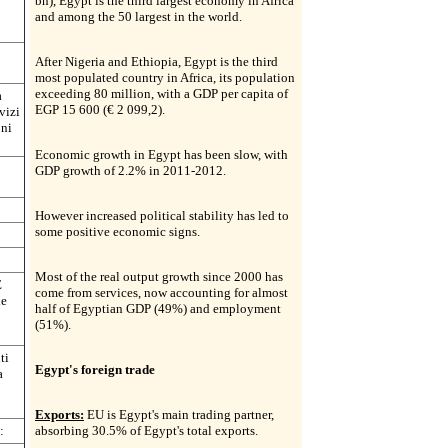
bn), Egypt is the third largest economy in Africa
and among the 50 largest in the world.
After Nigeria and Ethiopia, Egypt is the third
most populated country in Africa, its population
exceeding 80 million, with a GDP per capita of
a
EGP 15 600 (€ 2 099,2).
vizi
oni
Economic growth in Egypt has been slow, with
GDP growth of 2.2% in 2011-2012.
However increased political stability has led to
some positive economic signs.
Most of the real output growth since 2000 has
E
come from services, now accounting for almost
le
half of Egyptian GDP (49%) and employment
(51%).
ti
Egypt's foreign trade
a
Exports:
EU is Egypt's main trading partner,
:
absorbing 30.5% of Egypt's total exports.