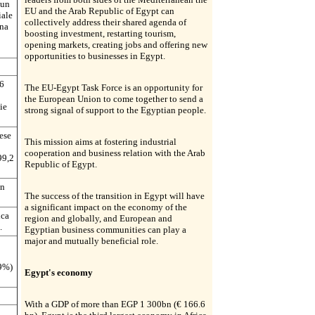
 un
EU and the Arab Republic of Egypt can
iale
collectively address their shared agenda of
ana
boosting investment, restarting tourism,
opening markets, creating jobs and offering new
opportunities to businesses in Egypt.
,6
The EU-Egypt Task Force is an opportunity for
the European Union to come together to send a
ie
strong signal of support to the Egyptian people.
aese
This mission aims at fostering industrial
cooperation and business relation with the Arab
99,2
Republic of Egypt.
on
The success of the transition in Egypt will have
a significant impact on the economy of the
ica
region and globally, and European and
.
Egyptian business communities can play a
major and mutually beneficial role.
49%)
Egypt's economy
With a GDP of more than EGP 1 300bn (€ 166.6