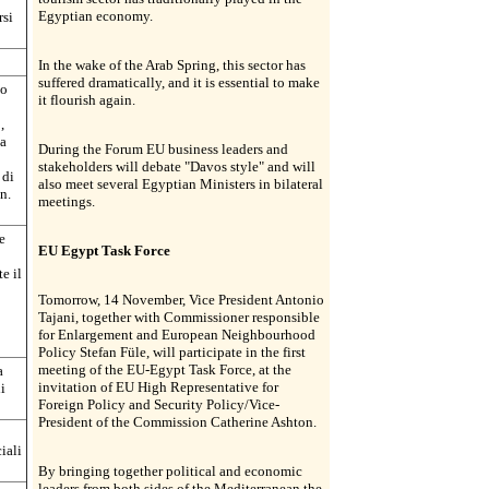
Egyptian economy.
rsi
In the wake of the Arab Spring, this sector has
suffered dramatically, and it is essential to make
io
it flourish again.
,
la
During the Forum EU business leaders and
stakeholders will debate "Davos style" and will
 di
also meet several Egyptian Ministers in bilateral
n.
meetings.
e
EU Egypt Task Force
e il
Tomorrow, 14 November, Vice President Antonio
Tajani, together with Commissioner responsible
for Enlargement and European Neighbourhood
Policy Stefan Füle, will participate in the first
meeting of the EU-Egypt Task Force, at the
a
invitation of EU High Representative for
i
Foreign Policy and Security Policy/Vice-
President of the Commission Catherine Ashton.
iali
By bringing together political and economic
leaders from both sides of the Mediterranean the