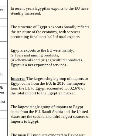
In recent years Egyptian exports to the EU have
nze
steadily increased.
The structure of Egypt’s exports broadly reflects
the structure of the economy, with services
accounting for almost half of total exports.
Egypt's exports to the EU were mainly:
(i) fuels and mining products;
(ii) chemicals and (iii) agricultural products.
Egypt is a net exporter of services.
li
Imports:
The largest single group of imports to
Egypt come from the EU. In 2010 the imports
'UE
from the EU to Egypt accounted for 32.6% of
oni
the total import to the Egyptian market.
a
mini
The largest single group of imports to Egypt
come from the EU. Saudi Arabia and the United
States are the second and third largest sources of
imports to Egypt.
The main EU products exported to Egypt are: