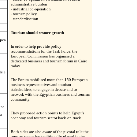
administrative burden
- industrial co-operation
- tourism policy
- standardisation
Tourism should restore growth
opea
In order to help provide policy
recommendations for the Task Force, the
European Commission has organised a
dedicated business and tourism forum in Cairo
e
today.
le e
The Forum mobilised more than 150 European
business representatives and tourism
stakeholders, to engage in debate and to
network with the Egyptian business and tourism
community.
ana.
They proposed action points to help Egypt’s
ha
economy and tourism sector back-on-track.
Both sides are also aware of the pivotal role the
tourism sector has traditionally played in the