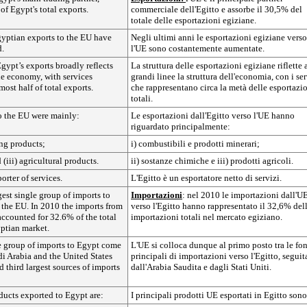
f Egypt's total exports.
commerciale dell'Egitto e assorbe il 30,5% del
totale delle esportazioni egiziane.
gyptian exports to the EU have
Negli ultimi anni le esportazioni egiziane verso
d.
l'UE sono costantemente aumentate.
Egypt’s exports broadly reflects
La struttura delle esportazioni egiziane riflette 
the economy, with services
grandi linee la struttura dell'economia, con i ser
most half of total exports.
che rappresentano circa la metà delle esportazi
totali.
o the EU were mainly:
Le esportazioni dall'Egitto verso l'UE hanno
riguardato principalmente:
ing products;
i) combustibili e prodotti minerari;
 (iii) agricultural products.
ii) sostanze chimiche e iii) prodotti agricoli.
orter of services.
L'Egitto è un esportatore netto di servizi.
est single group of imports to
Importazioni
: nel 2010 le importazioni dall'U
the EU. In 2010 the imports from
verso l'Egitto hanno rappresentato il 32,6% del
ccounted for 32.6% of the total
importazioni totali nel mercato egiziano.
yptian market.
le group of imports to Egypt come
L'UE si colloca dunque al primo posto tra le fon
i Arabia and the United States
principali di importazioni verso l'Egitto, seguit
d third largest sources of imports
dall'Arabia Saudita e dagli Stati Uniti.
ucts exported to Egypt are:
I principali prodotti UE esportati in Egitto sono