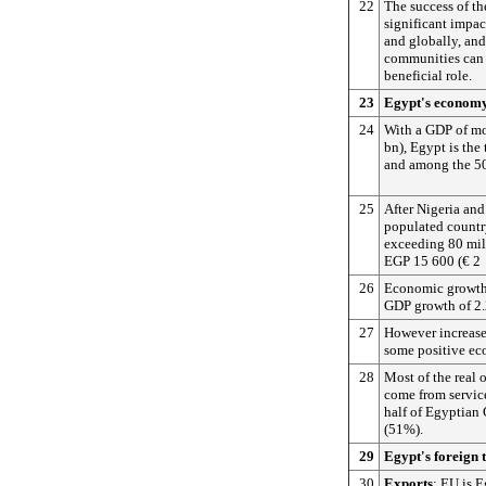
22
The success of th
significant impa
and globally, an
communities can 
beneficial role.
23
Egypt's econom
24
With a GDP of mo
bn), Egypt is the
and among the 50 
25
After Nigeria and
populated country
exceeding 80 mill
EGP 15 600 (€ 2 
26
Economic growth 
GDP growth of 2
27
However increased
some positive ec
28
Most of the real 
come from servic
half of Egyptia
(51%).
29
Egypt's foreign 
30
Exports
: EU is E