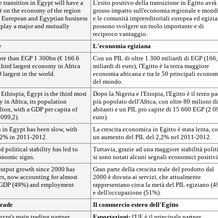
e transition in Egypt will have a
L'esito positivo della transizione in Egitto avrà
ct on the economy of the region
grosso impatto sull'economia regionale e mond
d European and Egyptian business
e le comunità imprenditoriali europea ed egizi
play a major and mutually
possono svolgere un ruolo importante e di
reciproco vantaggio.
y
L'economia egiziana
re than EGP 1 300bn (€ 166.6
Con un PIL di oltre 1 300 miliardi di EGP (166
 third largest economy in Africa
miliardi di euro), l'Egitto è la terza maggiore
largest in the world.
economia africana e tra le 50 principali econom
del mondo.
 Ethiopia, Egypt is the third most
Dopo la Nigeria e l'Etiopia, l'Egitto è il terzo p
 in Africa, its population
più popolato dell'Africa, con oltre 80 milioni di
ion, with a GDP per capita of
abitanti e un PIL pro capite di 15 600 EGP (2 0
099,2).
euro).
in Egypt has been slow, with
La crescita economica in Egitto è stata lenta, c
.2% in 2011-2012.
un aumento del PIL del 2,2% nel 2011-2012.
 political stability has led to
Tuttavia, grazie ad una maggiore stabilità polit
onomic signs.
si sono notati alcuni segnali economici positivi
output growth since 2000 has
Gran parte della crescita reale del prodotto dal
es, now accounting for almost
2000 è dovuta ai servizi, che attualmente
n GDP (49%) and employment
rappresentano circa la metà del PIL egiziano (
e dell'occupazione (51%).
trade
Il commercio estero dell'Egitto
gypt's main trading partner,
Esportazioni:
l'UE è il principale partner