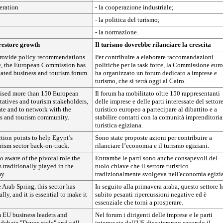
peration
- la cooperazione industriale;
- la politica del turismo;
- la normazione.
restore growth
Il turismo dovrebbe rilanciare la crescita
 provide policy recommendations
Per contribuire a elaborare raccomandazioni
ce, the European Commission has
politiche per la task force, la Commissione eur
cated business and tourism forum
ha organizzato un forum dedicato a imprese e
turismo, che si terrà oggi al Cairo.
ised more than 150 European
Il forum ha mobilitato oltre 150 rappresentanti
tatives and tourism stakeholders,
delle imprese e delle parti interessate del settor
te and to network with the
turistico europeo a partecipare al dibattito e a
s and tourism community.
stabilire contatti con la comunità imprenditoria
turistica egiziana.
tion points to help Egypt’s
Sono state proposte azioni per contribuire a
ism sector back-on-track.
rilanciare l’economia e il turismo egiziani.
o aware of the pivotal role the
Entrambe le parti sono anche consapevoli del
s traditionally played in the
ruolo chiave che il settore turistico
y.
tradizionalmente svolgeva nell'economia egizi
 Arab Spring, this sector has
In seguito alla primavera araba, questo settore 
lly, and it is essential to make it
subito pesanti ripercussioni negative ed è
essenziale che torni a prosperare.
 EU business leaders and
Nel forum i dirigenti delle imprese e le parti
 debate "Davos style" and will
interessate dell'UE discuteranno secondo il