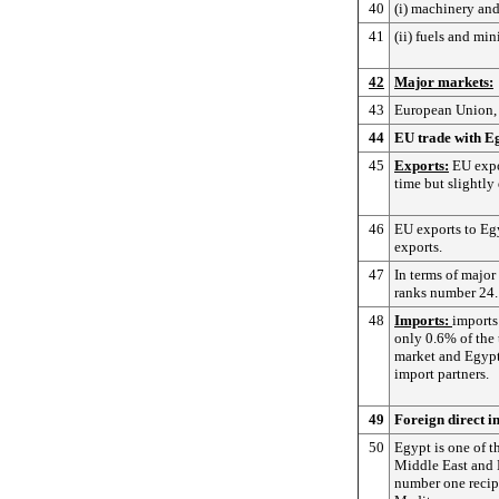
40
(i) machinery an
41
(ii) fuels and min
42
Major markets:
43
European Union, 
44
EU trade with E
45
Exports:
EU expo
time but slightly
46
EU exports to Egy
exports.
47
In terms of major
ranks number 24.
48
Imports:
imports
only 0.6% of the 
market and Egypt
import partners.
49
Foreign direct i
50
Egypt is one of 
Middle East and N
number one recipi