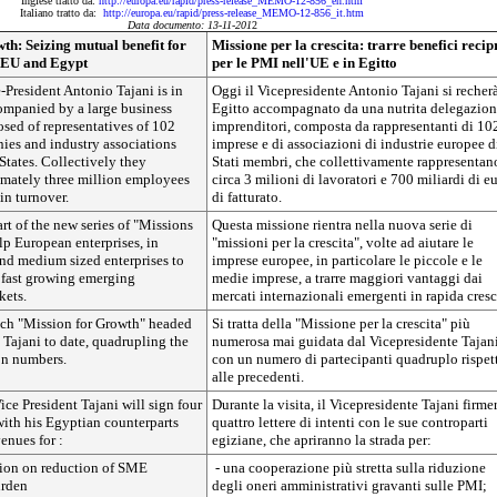
Inglese tratto da:
http://europa.eu/rapid/press-release_MEMO-12-856_en.htm
Italiano tratto da:
http://europa.eu/rapid/press-release_MEMO-12-856_it.htm
Data documento: 13-11-201
2
th: Seizing mutual benefit for
Missione per la crescita: trarre benefici recip
e EU and Egypt
per le PMI nell'UE e in Egitto
President Antonio Tajani is in
Oggi il Vicepresidente Antonio Tajani si recherà
ompanied by a large business
Egitto accompagnato da una nutrita delegazion
sed of representatives of 102
imprenditori, composta da rappresentanti di 10
es and industry associations
imprese e di associazioni di industrie europee d
tates. Collectively they
Stati membri, che collettivamente rappresentan
imately three million employees
circa 3 milioni di lavoratori e 700 miliardi di e
in turnover.
di fatturato.
art of the new series of "Missions
Questa missione rientra nella nuova serie di
lp European enterprises, in
"missioni per la crescita", volte ad aiutare le
and medium sized enterprises to
imprese europee, in particolare le piccole e le
m fast growing emerging
medie imprese, a trarre maggiori vantaggi dai
kets.
mercati internazionali emergenti in rapida cresc
 such "Mission for Growth" headed
Si tratta della "Missione per la crescita" più
 Tajani to date, quadrupling the
numerosa mai guidata dal Vicepresidente Tajani
on numbers.
con un numero di partecipanti quadruplo rispet
alle precedenti.
ice President Tajani will sign four
Durante la visita, il Vicepresidente Tajani firme
 with his Egyptian counterparts
quattro lettere di intenti con le sue controparti
enues for :
egiziane, che apriranno la strada per:
ation on reduction of SME
- una cooperazione più stretta sulla riduzione
urden
degli oneri amministrativi gravanti sulle PMI;