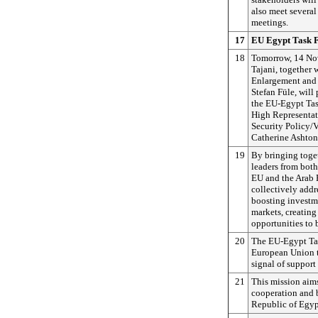
also meet several
meetings.
17
EU Egypt Task 
18
Tomorrow, 14 Nov
Tajani, together 
Enlargement and
Stefan Füle, will 
the EU-Egypt Task
High Representat
Security Policy/
Catherine Ashton
19
By bringing toge
leaders from both
EU and the Arab 
collectively addr
boosting investme
markets, creating
opportunities to 
20
The EU-Egypt Tas
European Union t
signal of support
21
This mission aims
cooperation and b
Republic of Egyp