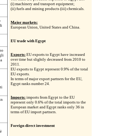
(i) machinery and transport equipment;
(ii) fuels and mining products (iii) chemicals.
o
Major markets:
di
European Union, United States and China.
EU trade with Egypt
ono
Exports:
EU exports to Egypt have increased
gli
over time but slightly decreased from 2010 to
va
2011.
EU exports to Egypt represent 0.9% of the total
EU exports.
In terms of major export partners for the EU,
Egypt ranks number 24.
ti
Imports:
imports from Egypt to the EU
in
represent only 0.6% of the total imports to the
European market and Egypt ranks only 36 in
terms of EU import partners.
Foreign direct investment
 è