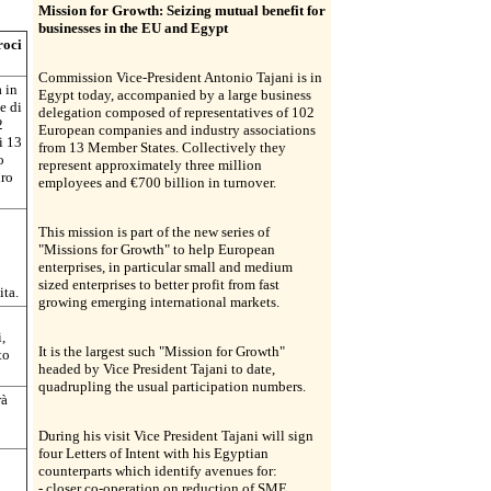
Mission for Growth: Seizing mutual benefit for
businesses in the EU and Egypt
roci
Commission Vice-President Antonio Tajani is in
 in
Egypt today, accompanied by a large business
e di
delegation composed of representatives of 102
2
European companies and industry associations
i 13
from 13 Member States. Collectively they
o
represent approximately three million
uro
employees and €700 billion in turnover.
This mission is part of the new series of
"Missions for Growth" to help European
enterprises, in particular small and medium
sized enterprises to better profit from fast
ita.
growing emerging international markets.
,
It is the largest such "Mission for Growth"
to
headed by Vice President Tajani to date,
quadrupling the usual participation numbers.
rà
During his visit Vice President Tajani will sign
four Letters of Intent with his Egyptian
counterparts which identify avenues for:
- closer co-operation on reduction of SME