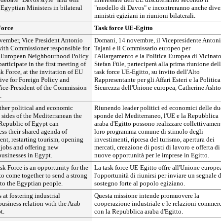
 Egyptian Ministers in bilateral
"modello di Davos" e incontreranno anche dive
ministri egiziani in riunioni bilaterali.
Force
Task force UE-Egitto
ember, Vice President Antonio
Domani, 14 novembre, il Vicepresidente Anton
with Commissioner responsible for
Tajani e il Commissario europeo per
 European Neighbourhood Policy
l'Allargamento e la Politica Europea di Vicinato
participate in the first meeting of
Stefan Füle, parteciperà alla prima riunione del
 Force, at the invitation of EU
task force UE-Egitto, su invito dell'Alto
ive for Foreign Policy and
Rappresentante per gli Affari Esteri e la Politica
Vice-President of the Commission
Sicurezza dell'Unione europea, Catherine Ashto
.
ther political and economic
Riunendo leader politici ed economici delle du
 sides of the Mediterranean the
sponde del Mediterraneo, l'UE e la Repubblica
Republic of Egypt can
araba d'Egitto possono realizzare collettivament
ess their shared agenda of
loro programma comune di stimolo degli
nt, restarting tourism, opening
investimenti, ripresa del turismo, apertura dei
 jobs and offering new
mercati, creazione di posti di lavoro e offerta di
businesses in Egypt.
nuove opportunità per le imprese in Egitto.
k Force is an opportunity for the
La task force UE-Egitto offre all'Unione europe
o come together to send a strong
l'opportunità di riunirsi per inviare un segnale d
 to the Egyptian people.
sostegno forte al popolo egiziano.
 at fostering industrial
Questa missione intende promuovere la
usiness relation with the Arab
cooperazione industriale e le relazioni commerc
t.
con la Repubblica araba d'Egitto.