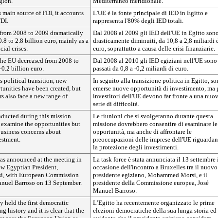
gion.
Mediterraneo meridionale.
 main source of FDI, it accounts
L'UE è la fonte principale di IED in Egitto e
FDI.
rappresenta l'80% degli IED totali.
from 2008 to 2009 dramatically
Dal 2008 al 2009 gli IED dell'UE in Egitto son
.8 to 2.8 billion euro, mainly as a
drasticamente diminuiti, da 10,8 a 2,8 miliardi 
cial crises.
euro, soprattutto a causa delle crisi finanziarie.
the EU decreased from 2008 to
Dal 2008 al 2010 gli IED egiziani nell'UE sono
-0.2 billion euro.
passati da 0,8 a -0,2 miliardi di euro.
 political transition, new
In seguito alla transizione politica in Egitto, s
tunities have been created, but
emerse nuove opportunità di investimento, ma 
s also face a new range of
investitori dell'UE devono far fronte a una nuo
serie di difficoltà.
ducted during this mission
Le riunioni che si svolgeranno durante questa
 examine the opportunities but
missione dovrebbero consentire di esaminare le
business concerns about
opportunità, ma anche di affrontare le
estment.
preoccupazioni delle imprese dell'UE riguardan
la protezione degli investimenti.
as announced at the meeting in
La task force è stata annunciata il 13 settembre 
ew Egyptian President,
occasione dell'incontro a Bruxelles tra il nuovo
, with European Commission
presidente egiziano, Mohammed Morsi, e il
anuel Barroso on 13 September.
presidente della Commissione europea, José
Manuel Barroso.
y held the first democratic
L’Egitto ha recentemente organizzato le prime
ng history and it is clear that the
elezioni democratiche della sua lunga storia ed