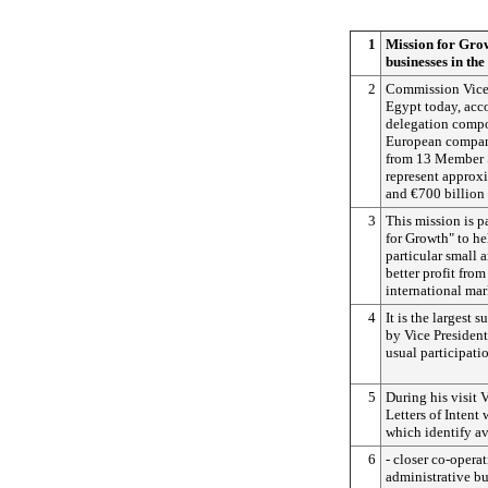
1
Mission for Grow
businesses in th
2
Commission Vice-
Egypt today, acc
delegation compo
European compani
from 13 Member S
represent approx
and €700 billion 
3
This mission is p
for Growth" to he
particular small 
better profit fro
international mar
4
It is the largest
by Vice President
usual participati
5
During his visit V
Letters of Intent
which identify av
6
- closer co-oper
administrative b