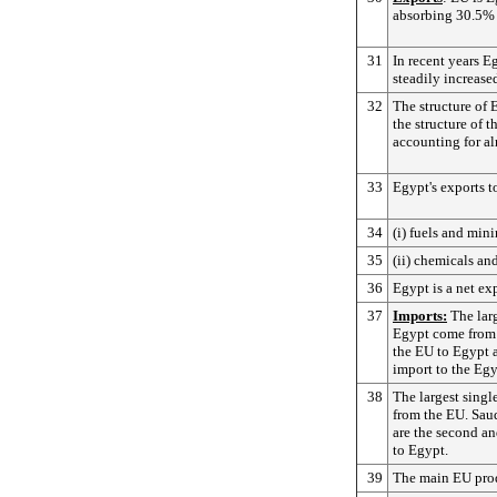
absorbing 30.5% o
31
In recent years E
steadily increase
32
The structure of 
the structure of 
accounting for al
33
Egypt's exports t
34
(i) fuels and min
35
(ii) chemicals and
36
Egypt is a net exp
37
Imports:
The larg
Egypt come from 
the EU to Egypt a
import to the Eg
38
The largest sing
from the EU. Saud
are the second an
to Egypt.
39
The main EU prod