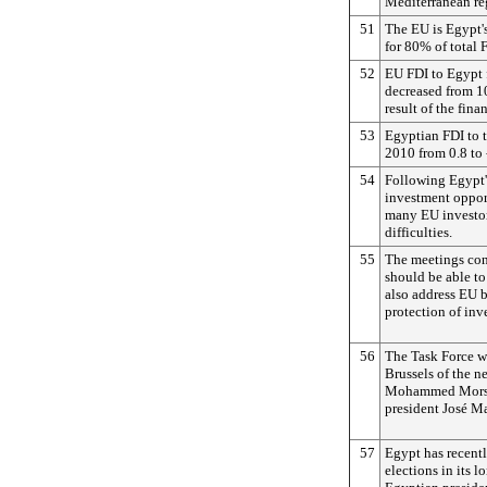
Mediterranean re
51
The EU is Egypt's
for 80% of total 
52
EU FDI to Egypt 
decreased from 10
result of the finan
53
Egyptian FDI to 
2010 from 0.8 to 
54
Following Egypt's
investment oppor
many EU investor
difficulties.
55
The meetings con
should be able to
also address EU 
protection of inv
56
The Task Force w
Brussels of the n
Mohammed Morsi
president José M
57
Egypt has recentl
elections in its lo