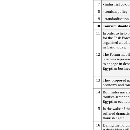
7
- industrial co-o
8
- tourism policy
9
- standardisation
10
Tourism should 
11
In order to help
for the Task For
organised a dedi
in Cairo today.
12
The Forum mobil
business represen
to engage in deba
Egyptian busines
13
They proposed ac
economy and tour
14
Both sides are als
tourism sector ha
Egyptian econom
15
In the wake of the
suffered dramatica
flourish again.
16
During the Forum
stakeholders will