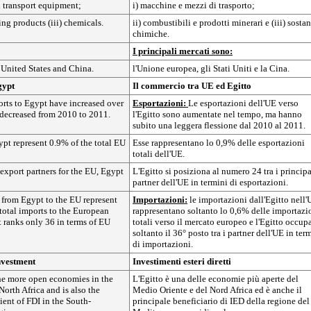
d transport equipment;
i) macchine e mezzi di trasporto;
ing products (iii) chemicals.
ii) combustibili e prodotti minerari e (iii) sosta
chimiche.
I principali mercati sono:
United States and China.
l'Unione europea, gli Stati Uniti e la Cina.
gypt
Il commercio tra UE ed Egitto
rts to Egypt have increased over
Esportazioni:
Le esportazioni dell'UE verso
 decreased from 2010 to 2011.
l'Egitto sono aumentate nel tempo, ma hanno
subito una leggera flessione dal 2010 al 2011.
pt represent 0.9% of the total EU
Esse rappresentano lo 0,9% delle esportazioni
totali dell'UE.
 export partners for the EU, Egypt
L'Egitto si posiziona al numero 24 tra i principa
partner dell'UE in termini di esportazioni.
 from Egypt to the EU represent
Importazioni:
le importazioni dall'Egitto nell
total imports to the European
rappresentano soltanto lo 0,6% delle importazi
 ranks only 36 in terms of EU
totali verso il mercato europeo e l'Egitto occup
soltanto il 36° posto tra i partner dell'UE in ter
di importazioni.
nvestment
Investimenti esteri diretti
the more open economies in the
L'Egitto è una delle economie più aperte del
orth Africa and is also the
Medio Oriente e del Nord Africa ed è anche il
ent of FDI in the South-
principale beneficiario di IED della regione del