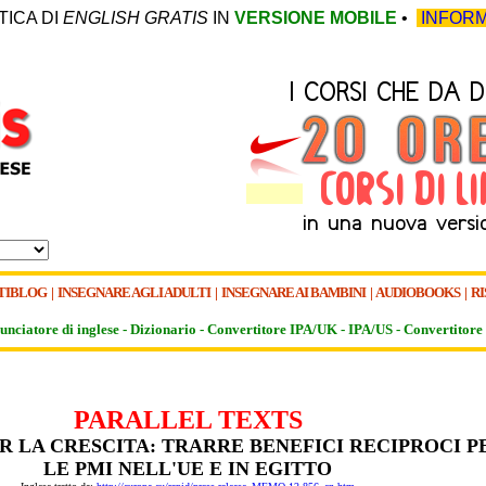
TICA DI
ENGLISH GRATIS
IN
VERSIONE MOBILE
•
INFORM
TIBLOG
|
INSEGNARE AGLI ADULTI
|
INSEGNARE AI BAMBINI
|
AUDIOBOOKS
|
RI
unciatore di inglese -
Dizionario -
Convertitore IPA/UK
-
IPA/US
-
Convertitore 
PARALLEL TEXTS
R LA CRESCITA: TRARRE BENEFICI RECIPROCI P
LE PMI NELL'UE E IN EGITTO