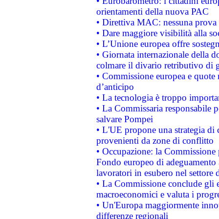
• Eurobarometro: i cittadini euro
orientamenti della nuova PAC
• Direttiva MAC: nessuna prova a
• Dare maggiore visibilità alla so
• L’Unione europea offre sostegn
• Giornata internazionale della 
colmare il divario retributivo di 
• Commissione europea e quote ro
d’anticipo
• La tecnologia è troppo importan
• La Commissaria responsabile per
salvare Pompei
• L'UE propone una strategia di 
provenienti da zone di conflitto
• Occupazione: la Commissione pr
Fondo europeo di adeguamento al
lavoratori in esubero nel settore d
• La Commissione conclude gli es
macroeconomici e valuta i progre
• Un'Europa maggiormente innova
differenze regionali