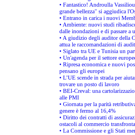
• Fantastico! Androulla Vassilio
grande bellezza" si aggiudica l'O
• Entrano in carica i nuovi Memb
• Ambiente: nuovi studi ribadisco
dalle inondazioni e di passare a u
• A giudizio degli auditor della
attua le raccomandazioni di aud
• Siglato tra UE e Tunisia un part
• Un'agenda per il settore europe
• Ripresa economica e nuovi post
pensano gli europei
• L’UE scende in strada per aiutar
trovare un posto di lavoro
• BEI-Creval: una cartolarizzazio
alle PMI
• Giornata per la parità retributiv
genere è fermo al 16,4%
• Diritto dei contratti di assicura
ostacoli al commercio transfronta
• La Commissione e gli Stati mem