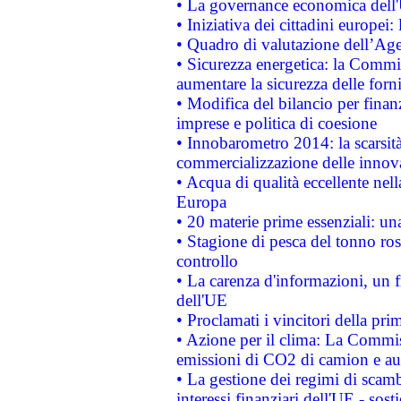
• La governance economica dell'
• Iniziativa dei cittadini europe
• Quadro di valutazione dell’Ag
• Sicurezza energetica: la Commis
aumentare la sicurezza delle forni
• Modifica del bilancio per finanz
imprese e politica di coesione
• Innobarometro 2014: la scarsità 
commercializzazione delle innov
• Acqua di qualità eccellente nel
Europa
• 20 materie prime essenziali: una
• Stagione di pesca del tonno ros
controllo
• La carenza d'informazioni, un fr
dell'UE
• Proclamati i vincitori della p
• Azione per il clima: La Commiss
emissioni di CO2 di camion e a
• La gestione dei regimi di scamb
interessi finanziari dell'UE - sos