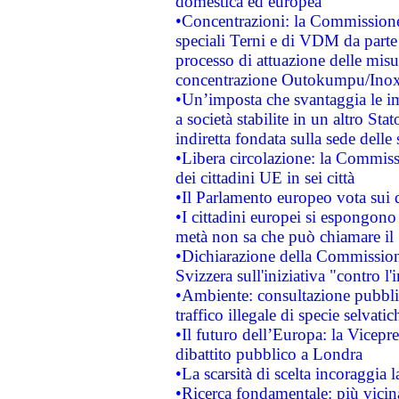
domestica ed europea
•Concentrazioni: la Commissione 
speciali Terni e di VDM da part
processo di attuazione delle misur
concentrazione Outokumpu/In
•Un’imposta che svantaggia le im
a società stabilite in un altro S
indiretta fondata sulla sede delle 
•Libera circolazione: la Commiss
dei cittadini UE in sei città
•Il Parlamento europeo vota sui di
•I cittadini europei si espongono
metà non sa che può chiamare i
•Dichiarazione della Commission
Svizzera sull'iniziativa "contro 
•Ambiente: consultazione pubblic
traffico illegale di specie selvatic
•Il futuro dell’Europa: la Vicep
dibattito pubblico a Londra
•La scarsità di scelta incoraggia l
•Ricerca fondamentale: più vicin