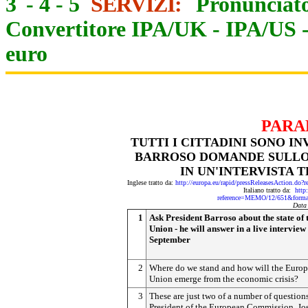
3
-
4
-
5
SERVIZI:
Pronunciato
Convertitore IPA/UK
-
IPA/US
euro
PARA
TUTTI I CITTADINI SONO I
BARROSO DOMANDE SULLO 
IN UN'INTERVISTA 
Inglese tratto da:
http://europa.eu/rapid/pressReleasesActio
Italiano tratto da:
http
reference=MEMO/12/651&form
Data
1
Ask President Barroso about the state of 
Union - he will answer in a live interview
September
2
Where do we stand and how will the Euro
Union emerge from the economic crisis?
3
These are just two of a number of question
President of the European Commission, Jo