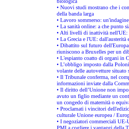
biologica
• Nuovi studi mostrano che i cons
della banda larga
• Lavoro sommerso: un'indagine 
• La sanità online: a che punto 
• Alti livelli di inattività nell'
• La Grecia e l'UE: dall'austerità
• Dibattito sul futuro dell'Europa:
riuniscono a Bruxelles per un di
• L'espianto coatto di organi in 
• L’obbligo imposto dalla Polonia 
volante delle autovetture situato s
• Il Tribunale conferma, nel compl
informazioni inviate dalla Commi
• Il diritto dell’Unione non imp
avuto un figlio mediante un contr
un congedo di maternità o equiv
• Proclamati i vincitori dell'edi
culturale Unione europea / Euro
• I negoziatori commerciali UE-U
PMI a cogliere i vantaggi della 