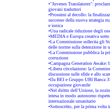
•"Juvenes Translatores": proclama
giovani traduttori
•Prossimi al decollo: la finalizzaz
successo della nuova strategia ma
e ionica
•Una radicale riduzione degli oner
•MEDIA e Europa creativa sotto i r
•La Commissione sollecita gli Sta
delle norme sulla detenzione in 
•La Commissione pubblica la prim
corruzione
•Campagna Generation Awake: bast
•Libera circolazione: la Commiss
discussione sulle sfide e allo sca
•Da BEI e Gruppo UBI Banca 35
occupazione giovanile
•Nel diritto dell’Unione, la nozi
intesa in modo autonomo rispetto 
internazionale umanitario
•Sottoscritto, per la prima volta 