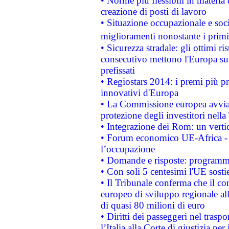
• Norme più flessibili in materia d
creazione di posti di lavoro
• Situazione occupazionale e socia
miglioramenti nonostante i primi 
• Sicurezza stradale: gli ottimi ri
consecutivo mettono l'Europa sull
prefissati
• Regiostars 2014: i premi più pre
innovativi d'Europa
• La Commissione europea avvia 
protezione degli investitori nell
• Integrazione dei Rom: un verti
• Forum economico UE-Africa - in
l’occupazione
• Domande e risposte: programma
• Con soli 5 centesimi l'UE sosti
• Il Tribunale conferma che il co
europeo di sviluppo regionale all
di quasi 80 milioni di euro
• Diritti dei passeggeri nel trasp
l’Italia alla Corte di giustizia 