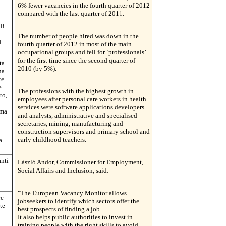
6% fewer vacancies in the fourth quarter of 2012
compared with the last quarter of 2011.
li
The number of people hired was down in the
l
fourth quarter of 2012 in most of the main
occupational groups and fell for ‘professionals’
for the first time since the second quarter of
ta
2010 (by 5%).
na
te
e
The professions with the highest growth in
to,
employees after personal care workers in health
services were software applications developers
ima
and analysts, administrative and specialised
secretaries, mining, manufacturing and
construction supervisors and primary school and
early childhood teachers.
a
anti
László Andor, Commissioner for Employment,
Social Affairs and Inclusion, said:
"The European Vacancy Monitor allows
re
jobseekers to identify which sectors offer the
te
best prospects of finding a job.
It also helps public authorities to invest in
training people with the right skills to avoid