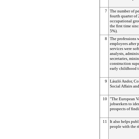
7
The number of pe
fourth quarter of
occupational grou
the first time si
5%).
8
The professions w
employees after p
services were sof
analysts, adminis
secretaries, mini
construction sup
early childhood t
9
László Andor, C
Social Affairs and
10
"The European V
jobseekers to iden
prospects of findi
11
It also helps publ
people with the ri