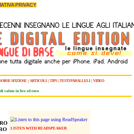
ATIVA PRIVACY
SORSE SFIZIOSE
|
ARTICOLI
|
TIPS
|
TESTI PARALLELI
|
VIDEO
di valute in lire ed euro
ORO
LISTEN WITH READSPEAKER
ORO