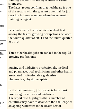
shortages.
rio
The latest report confirms that healthcare is one
of the sectors with the greatest potential for job
di
creation in Europe and so where investment in
training is urgent."
stre
Personal care in health services ranked first
among the fastest growing occupations between
the fourth quarter of 2011 and the fourth quarter
of 2012.
ppo
Three other health jobs are ranked in the top-25
dici
growing professions:
la
nursing and midwifery professionals, medical
and pharmaceutical technicians and other health
associated professionals e.g. dentists,
pharmacists, physiotherapists.
di
In the medium-term, job prospects look most
promising for nurses and midwives.
The report also highlights that a number of
countries may have to deal with the challenge of
i in
an ageing workforce in the health sector.
ni