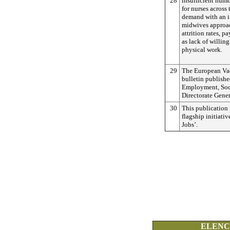
28
insufficient numb
for nurses across
demand with an i
midwives approac
attrition rates, 
as lack of willin
physical work.
29
The European Vac
bulletin publish
Employment, Soci
Directorate Gener
30
This publication 
flagship initiati
Jobs’.
ELENCO