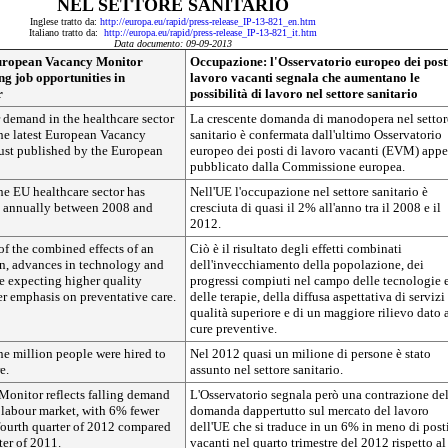
NEL SETTORE SANITARIO
Inglese tratto da:
http://europa.eu/rapid/press-release_IP-13-821_en.htm
Italiano tratto da:
http://europa.eu/rapid/press-release_IP-13-821_it.htm
Data documento: 09-09-2013
ropean Vacancy Monitor
Occupazione: l'Osservatorio europeo dei posti
ng job opportunities in
lavoro vacanti segnala che aumentano le
r
possibilità di lavoro nel settore sanitario
 demand in the healthcare sector
La crescente domanda di manodopera nel settor
the latest European Vacancy
sanitario è confermata dall'ultimo Osservatorio
st published by the European
europeo dei posti di lavoro vacanti (EVM) app
pubblicato dalla Commissione europea.
e EU healthcare sector has
Nell'UE l'occupazione nel settore sanitario è
 annually between 2008 and
cresciuta di quasi il 2% all'anno tra il 2008 e il
2012.
 of the combined effects of an
Ciò è il risultato degli effetti combinati
n, advances in technology and
dell'invecchiamento della popolazione, dei
e expecting higher quality
progressi compiuti nel campo delle tecnologie 
er emphasis on preventative care.
delle terapie, della diffusa aspettativa di servizi
qualità superiore e di un maggiore rilievo dato 
cure preventive.
ne million people were hired to
Nel 2012 quasi un milione di persone è stato
e.
assunto nel settore sanitario.
Monitor reflects falling demand
L'Osservatorio segnala però una contrazione de
 labour market, with 6% fewer
domanda dappertutto sul mercato del lavoro
fourth quarter of 2012 compared
dell'UE che si traduce in un 6% in meno di post
ter of 2011.
vacanti nel quarto trimestre del 2012 rispetto al