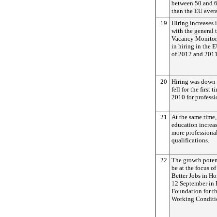
between 50 and 64
than the EU aver
19
Hiring increases i
with the general 
Vacancy Monitor,
in hiring in the 
of 2012 and 2011
20
Hiring was down 
fell for the first
2010 for professi
21
At the same time, 
education increa
more professional
qualifications.
22
The growth potent
be at the focus o
Better Jobs in H
12 September in 
Foundation for t
Working Conditi