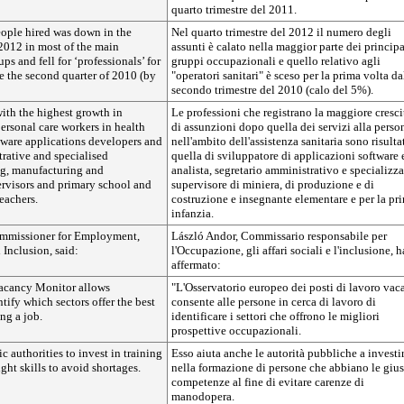
quarto trimestre del 2011.
ople hired was down in the
Nel quarto trimestre del 2012 il numero degli
 2012 in most of the main
assunti è calato nella maggior parte dei principa
ps and fell for ‘professionals’ for
gruppi occupazionali e quello relativo agli
nce the second quarter of 2010 (by
"operatori sanitari" è sceso per la prima volta da
secondo trimestre del 2010 (calo del 5%).
ith the highest growth in
Le professioni che registrano la maggiore cresci
ersonal care workers in health
di assunzioni dopo quella dei servizi alla perso
tware applications developers and
nell'ambito dell'assistenza sanitaria sono risulta
trative and specialised
quella di sviluppatore di applicazioni software 
ng, manufacturing and
analista, segretario amministrativo e specializza
ervisors and primary school and
supervisore di miniera, di produzione e di
eachers.
costruzione e insegnante elementare e per la pr
infanzia.
ommissioner for Employment,
László Andor, Commissario responsabile per
 Inclusion, said:
l'Occupazione, gli affari sociali e l'inclusione, h
affermato:
acancy Monitor allows
"L'Osservatorio europeo dei posti di lavoro vac
tify which sectors offer the best
consente alle persone in cerca di lavoro di
ng a job.
identificare i settori che offrono le migliori
prospettive occupazionali.
ic authorities to invest in training
Esso aiuta anche le autorità pubbliche a investi
ght skills to avoid shortages.
nella formazione di persone che abbiano le gius
competenze al fine di evitare carenze di
manodopera.