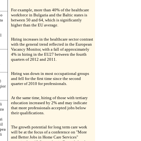
For example, more than 40% of the healthcare
io
workforce in Bulgaria and the Baltic states is
ta
between 50 and 64, which is significantly
higher than the EU average.
l
Hiring increases in the healthcare sector contrast
with the general trend reflected in the European
Vacancy Monitor, with a fall of approximately
4% in hiring in the EU27 between the fourth
quarters of 2012 and 2011.
i
Hiring was down in most occupational groups
and fell for the first time since the second
è
quarter of 2010 for professionals.
gior
At the same time, hiring of those with tertiary
education increased by 2% and may indicate
di
that more professionals accepted jobs below
nza
their qualifications.
ri
il
The growth potential for long term care work
opea
will be at the focus of a conference on "More
di
and Better Jobs in Home Care Services"