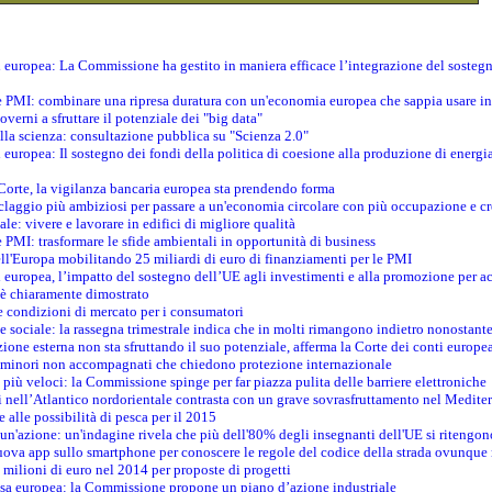
ti europea: La Commissione ha gestito in maniera efficace l’integrazione del sosteg
le PMI: combinare una ripresa duratura con un'economia europea che sappia usare in 
verni a sfruttare il potenziale dei "big data"
della scienza: consultazione pubblica su "Scienza 2.0"
i europea: Il sostegno dei fondi della politica di coesione alla produzione di energi
 Corte, la vigilanza bancaria europea sta prendendo forma
iclaggio più ambiziosi per passare a un'economia circolare con più occupazione e cr
le: vivere e lavorare in edifici di migliore qualità
e PMI: trasformare le sfide ambientali in opportunità di business
ell'Europa mobilitando 25 miliardi di euro di finanziamenti per le PMI
 europea, l’impatto del sostegno dell’UE agli investimenti e alla promozione per ac
n è chiaramente dimostrato
e condizioni di mercato per i consumatori
e sociale: la rassegna trimestrale indica che in molti rimangono indietro nonostant
azione esterna non sta sfruttando il suo potenziale, afferma la Corte dei conti europe
i minori non accompagnati che chiedono protezione internazionale
e più veloci: la Commissione spinge per far piazza pulita delle barriere elettroniche
tici nell’Atlantico nordorientale contrasta con un grave sovrasfruttamento nel Medit
e alle possibilità di pesca per il 2015
un'azione: un'indagine rivela che più dell'80% degli insegnanti dell'UE si ritengon
nuova app sullo smartphone per conoscere le regole del codice della strada ovunque
 milioni di euro nel 2014 per proposte di progetti
esa europea: la Commissione propone un piano d’azione industriale