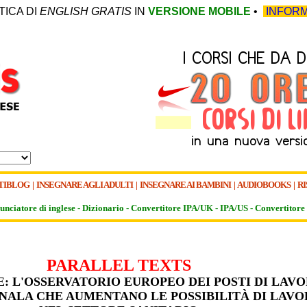
TICA DI
ENGLISH GRATIS
IN
VERSIONE MOBILE
•
INFORM
TIBLOG
|
INSEGNARE AGLI ADULTI
|
INSEGNARE AI BAMBINI
|
AUDIOBOOKS
|
RI
unciatore di inglese -
Dizionario -
Convertitore IPA/UK
-
IPA/US
-
Convertitore 
PARALLEL TEXTS
: L'OSSERVATORIO EUROPEO DEI POSTI DI LAV
NALA CHE AUMENTANO LE POSSIBILITÀ DI LAV