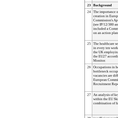
23
Background
24
The importance of
creation in Europ
Commission's Ap
(see IP/12/380 
included a Comm
on an action plan
25
The healthcare s
in every ten wor
the UK employing
the EU27 accordi
Monitor.
26
Occupations in he
bottleneck occup
vacancies are diff
European Commis
Recruitment Repo
27
An analysis of ke
within the EU Sk
combination of fa