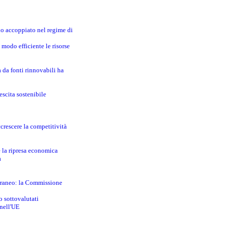
no accoppiato nel regime di
modo efficiente le risorse
a da fonti rinnovabili ha
escita sostenibile
crescere la competitività
e la ripresa economica
a
erraneo: la Commissione
o sottovalutati
 nell'UE