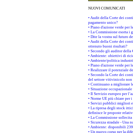
NUOVI COMUNICATI
• Audit della Corte dei con
pagamento unico?
• Piano d'azione verde per 
• La Commissione esorta i go
• Dite la vostra sul futuro 
• Audit della Corte dei cont
ottenuto buoni risultati?
• Secondo gli auditor della
• Ambiente: obiettivi di ric
• Ambiente/politica industria
• Piano d'azione verde per l
• Realizzare il potenziale d
• Secondo la Corte dei conti
del settore vitivinicolo no
• Continuano a migliorare l
• Situazione occupazionale 
• Il Servizio europeo per l’
• Norme UE più chiare per 
• Servizi pubblici migliori 
• La ripresa degli stock it
definisce le proposte relativ
• La Commissione sollecita 
• Sicurezza stradale - Una 
• Ambiente: disponibili 239
• Un nuovo corso per la dif