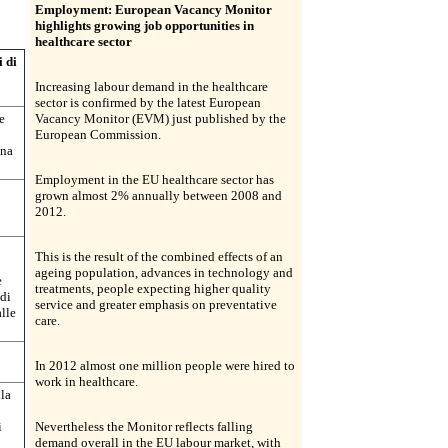
Employment: European Vacancy Monitor
highlights growing job opportunities in
healthcare sector
 di
Increasing labour demand in the healthcare
sector is confirmed by the latest European
e
Vacancy Monitor (EVM) just published by the
European Commission.
ena
Employment in the EU healthcare sector has
grown almost 2% annually between 2008 and
2012.
This is the result of the combined effects of an
ageing population, advances in technology and
e
treatments, people expecting higher quality
 di
service and greater emphasis on preventative
alle
care.
In 2012 almost one million people were hired to
work in healthcare.
lla
i
Nevertheless the Monitor reflects falling
demand overall in the EU labour market, with