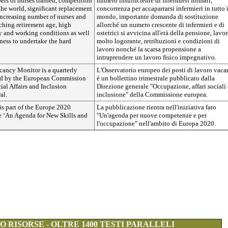
ers of nurses trained, competition
numero insufficiente di infermieri formati,
 the world, significant replacement
concorrenza per accaparrarsi infermieri in tutto i
ncreasing number of nurses and
mondo, importante domanda di sostituzione
hing retirement age, high
allorché un numero crescente di infermieri e di
pay and working conditions as well
ostetrici si avvicina all'età della pensione, lavo
gness to undertake the hard
molto logorante, retribuzioni e condizioni di
lavoro nonché la scarsa propensione a
intraprendere un lavoro fisico impegnativo.
ancy Monitor is a quarterly
L'Osservatorio europeo dei posti di lavoro vaca
ed by the European Commission
è un bollettino trimestrale pubblicato dalla
al Affairs and Inclusion
Direzione generale "Occupazione, affari sociali 
al.
inclusione" della Commissione europea.
is part of the Europe 2020
La pubblicazione rientra nell'iniziativa faro
ve ‘An Agenda for New Skills and
"Un'agenda per nuove competenze e per
l'occupazione" nell'ambito di Europa 2020.
 RISORSE - OLTRE 1400 TESTI PARALLELI