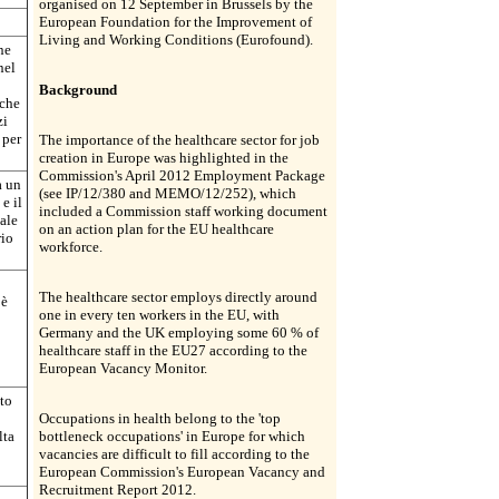
organised on 12 September in Brussels by the
European Foundation for the Improvement of
Living and Working Conditions (Eurofound).
ne
nel
Background
che
zi
 per
The importance of the healthcare sector for job
creation in Europe was highlighted in the
Commission's April 2012 Employment Package
a un
(see IP/12/380 and MEMO/12/252), which
e il
included a Commission staff working document
ale
on an action plan for the EU healthcare
rio
workforce.
The healthcare sector employs directly around
 è
one in every ten workers in the EU, with
Germany and the UK employing some 60 % of
healthcare staff in the EU27 according to the
European Vacancy Monitor.
nto
Occupations in health belong to the 'top
lta
bottleneck occupations' in Europe for which
vacancies are difficult to fill according to the
European Commission's European Vacancy and
Recruitment Report 2012.