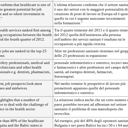
confirms that healthcare is one of
L'ultima relazione conferma che il settore sanita
he greatest potential for job
è uno dei settori con le maggiori potenzialità di
pe and so where investment in
creazione di posti di lavoro in Europa ed è quin
."
quello in cui è urgente assicurare investimenti
nella formazione."
health services ranked first among
Tra il quarto trimestre del 2011 e il quarto trime
ng occupations between the fourth
del 2012 quella dell'assistenza alla persona
nd the fourth quarter of 2012.
nell'ambito dei servizi sanitari è risultata tra le
occupazioni a più rapida crescita.
h jobs are ranked in the top-25
Altre tre professioni sanitarie rientrano nel gru
ons:
delle 25 professioni in espansione:
ifery professionals, medical and
personale infermieristico e ostetrico, tecnici me
echnicians and other health
e farmaceutici e altre professioni nel campo del
ionals e.g. dentists, pharmacists,
sanità, ad esempio dentisti, farmacisti,
fisioterapisti.
rm, job prospects look most
Nel medio termine le prospettive di lavoro più
rses and midwives.
promettenti appaiono quelle del personale
infermieristico e ostetrico.
ighlights that a number of
La relazione indica anche che un certo numero 
e to deal with the challenge of
paesi potrebbe trovarsi ad affrontare nel settore
ce in the health sector.
sanitario il problema di una manodopera che
invecchia.
e than 40% of the healthcare
Ad esempio, più del 40% degli operatori sanitar
aria and the Baltic states is
Bulgaria e nei paesi Baltici ha tra i 50 e i 64 an