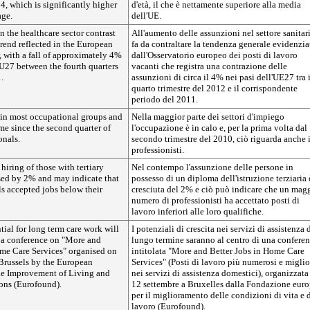
, which is significantly higher
d'età, il che è nettamente superiore alla media
age.
dell'UE.
n the healthcare sector contrast
All'aumento delle assunzioni nel settore sanitar
trend reflected in the European
fa da contraltare la tendenza generale evidenzia
 with a fall of approximately 4%
dall'Osservatorio europeo dei posti di lavoro
EU27 between the fourth quarters
vacanti che registra una contrazione delle
.
assunzioni di circa il 4% nei pasi dell'UE27 tra i
quarto trimestre del 2012 e il corrispondente
periodo del 2011.
in most occupational groups and
Nella maggior parte dei settori d'impiego
 time since the second quarter of
l'occupazione è in calo e, per la prima volta dal
onals.
secondo trimestre del 2010, ciò riguarda anche 
professionisti.
hiring of those with tertiary
Nel contempo l'assunzione delle persone in
sed by 2% and may indicate that
possesso di un diploma dell'istruzione terziaria 
s accepted jobs below their
cresciuta del 2% e ciò può indicare che un mag
numero di professionisti ha accettato posti di
lavoro inferiori alle loro qualifiche.
ial for long term care work will
I potenziali di crescita nei servizi di assistenza 
f a conference on "More and
lungo termine saranno al centro di una confere
ome Care Services" organised on
intitolata "More and Better Jobs in Home Care
Brussels by the European
Services" (Posti di lavoro più numerosi e miglio
he Improvement of Living and
nei servizi di assistenza domestici), organizzata 
ons (Eurofound).
12 settembre a Bruxelles dalla Fondazione eur
per il miglioramento delle condizioni di vita e 
lavoro (Eurofound).