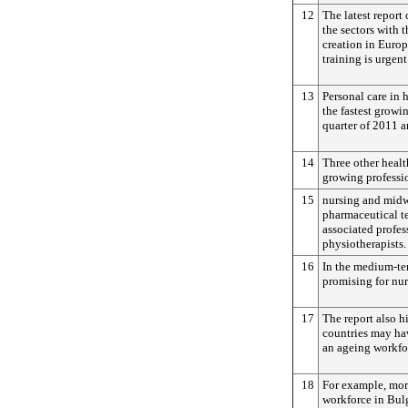
12
The latest report 
the sectors with t
creation in Euro
training is urgent
13
Personal care in 
the fastest growi
quarter of 2011 a
14
Three other healt
growing professi
15
nursing and midw
pharmaceutical t
associated profess
physiotherapists.
16
In the medium-te
promising for nu
17
The report also h
countries may hav
an ageing workfor
18
For example, mor
workforce in Bulg