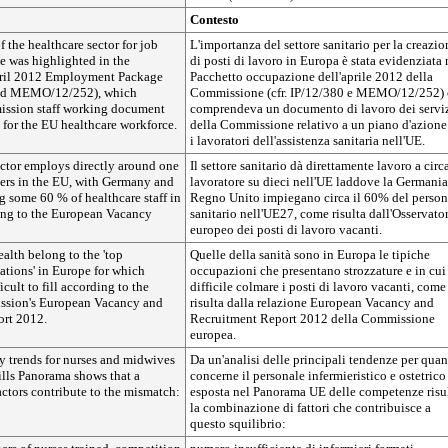
Contesto
 the healthcare sector for job
L'importanza del settore sanitario per la creazio
e was highlighted in the
di posti di lavoro in Europa è stata evidenziata 
ril 2012 Employment Package
Pacchetto occupazione dell'aprile 2012 della
and MEMO/12/252), which
Commissione (cfr. IP/12/380 e MEMO/12/252) 
ission staff working document
comprendeva un documento di lavoro dei servi
 for the EU healthcare workforce.
della Commissione relativo a un piano d'azione
i lavoratori dell'assistenza sanitaria nell'UE.
ector employs directly around one
Il settore sanitario dà direttamente lavoro a circ
kers in the EU, with Germany and
lavoratore su dieci nell'UE laddove la Germania 
 some 60 % of healthcare staff in
Regno Unito impiegano circa il 60% del person
ng to the European Vacancy
sanitario nell'UE27, come risulta dall'Osservato
europeo dei posti di lavoro vacanti.
alth belong to the 'top
Quelle della sanità sono in Europa le tipiche
ations' in Europe for which
occupazioni che presentano strozzature e in cui
icult to fill according to the
difficile colmare i posti di lavoro vacanti, come
sion's European Vacancy and
risulta dalla relazione European Vacancy and
rt 2012.
Recruitment Report 2012 della Commissione
europea.
y trends for nurses and midwives
Da un'analisi delle principali tendenze per qua
ills Panorama shows that a
concerne il personale infermieristico e ostetrico
ctors contribute to the mismatch:
esposta nel Panorama UE delle competenze risu
la combinazione di fattori che contribuisce a
questo squilibrio: