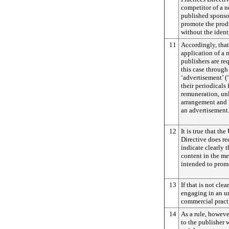
competitor of a 
published sponsor
promote the produ
without the identi
11
Accordingly, that
application of a 
publishers are req
this case through
‘advertisement’ (
their periodicals
remuneration, unl
arrangement and l
an advertisement
12
It is true that th
Directive does re
indicate clearly 
content in the me
intended to promo
13
If that is not cle
engaging in an un
commercial pract
14
As a rule, howeve
to the publisher