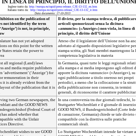
 IN LINEA DI PRINCIPIO, IL DIRITTO DELL’UNION
Inglese tratto da:
http://europa.eu/rapid/press-release_CJE-13-132_en.htm
Italiano tratto da:
http://europa.eu/rapid/press-release_CJE-13-132_it.htm
Data documento: 17-10-2013
bition on the publication of
Il divieto, per la stampa tedesca, di pubblicar
s not identified by the term
articoli sponsorizzati senza la dicitura
‘Anzeige’) is not, in principle,
«annuncio» («Anzeige») non viola, in linea di
law
principio, il diritto dell’Unione
slature has not yet adopted
Atteso che il legislatore dell’Unione non ha an
ions on this point for the written
adottato al riguardo disposizioni legislative per
 States retain the power to
stampa scritta, gli Stati membri mantengono la 
rea
competenza legislativa in materia
t all regional (Land) laws
In Germania, quasi tutte le leggi regionali relat
ss and media require publishers
alla stampa e ai media impongono agli editori d
rm ‘advertisement’ (‘Anzeige’) for
apporre la dicitura «annuncio» («Anzeige»), su
or remuneration in their
ogni pubblicazione a titolo oneroso nei propri
s it is already evident from the
periodici, a meno che la collocazione o la strut
ayout of the publication that it is
della pubblicazione non consenta, in termini
.
generali, di riconoscerne il carattere pubblicitar
olving two German newspapers, the
In una controversia tra due giornali tedeschi, lo
henblatt and the GOOD NEWS
Stuttgarter Wochenblatt e il giornale di inserzi
undesgerichtshof (Federal Court of
GOOD NEWS, il Bundesgerichtshof (Corte fede
 has asked whether that
di cassazione, Germania) chiede se tale divieto 
mpatible with the Unfair
compatibile con la direttiva sulle pratiche
ices Directive.
commerciali sleali.
Wochenblatt wishes to see GOOD
Lo Stuttgarter Wochenblatt intende far vietare a