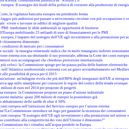
della scienza: consultazione pubblica su "Scienza 2.0"
i europea: Il sostegno dei fondi della politica di coesione alla produzione di energi
 Corte, la vigilanza bancaria europea sta prendendo forma
iclaggio più ambiziosi per passare a un'economia circolare con più occupazione e cr
le: vivere e lavorare in edifici di migliore qualità
e PMI: trasformare le sfide ambientali in opportunità di business
ell'Europa mobilitando 25 miliardi di euro di finanziamenti per le PMI
 europea, l’impatto del sostegno dell’UE agli investimenti e alla promozione per ac
n è chiaramente dimostrato
e condizioni di mercato per i consumatori
e sociale: la rassegna trimestrale indica che in molti rimangono indietro nonostant
azione esterna non sta sfruttando il suo potenziale, afferma la Corte dei conti europe
i minori non accompagnati che chiedono protezione internazionale
e più veloci: la Commissione spinge per far piazza pulita delle barriere elettroniche
tici nell’Atlantico nordorientale contrasta con un grave sovrasfruttamento nel Medit
e alle possibilità di pesca per il 2015
un'azione: un'indagine rivela che più dell'80% degli insegnanti dell'UE si ritengon
nuova app sullo smartphone per conoscere le regole del codice della strada ovunque
 milioni di euro nel 2014 per proposte di progetti
esa europea: la Commissione propone un piano d’azione industriale
azione malattia: quasi 200 milioni di europei la possiedono già
o abbattimento delle tariffe di oltre il 50%
conti europea sull’istituzione del Servizio europeo per l’azione esterna
ine?La Commissione introduce un logo per garantire la sicurezza dei consumatori
conti europea “Il sostegno dell’UE agli investimenti e alla promozione nel settore v
uo contributo alla competitività dei vini dell’Unione è dimostrato?”
 Commissione tra i cittadini sull’acqua potabile in Europa