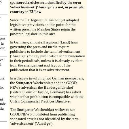
E
sponsored articles not identified by the term
‘advertisement’ (‘Anzeige’) is not, in principle,
contrary to EU law
e
Since the EU legislature has not yet adopted
legislative provisions on this point for the
written press, the Member States retain the
power to legislate in this area
cora
In Germany, almost all regional (Land) laws
 la
governing the press and media require
loro
publishers to include the term ‘advertisement’
(‘Anzeige’) for any publication for remuneration
ive
in their periodicals, unless it is already evident
i
from the arrangement and layout of the
publication that it is an advertisement.
tura
In a dispute involving two German newspapers,
the Stuttgarter Wochenblatt and the GOOD
io.
NEWS advertiser, the Bundesgerichtshof
(Federal Court of Justice, Germany) has asked
whether that prohibition is compatible with the
oni
Unfair Commercial Practices Directive.
rale
sia
The Stuttgarter Wochenblatt wishes to see
GOOD NEWS prohibited from publishing
sponsored articles not identified by the term
‘advertisement’ (‘Anzeige’).