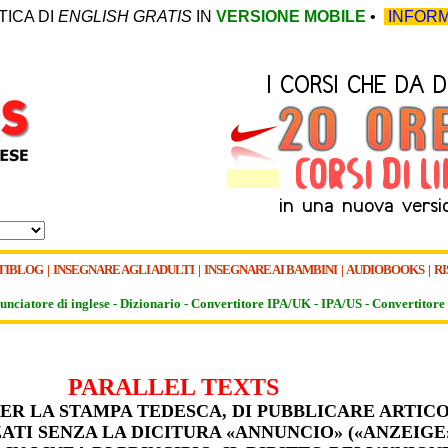
TICA DI
ENGLISH GRATIS
IN
VERSIONE MOBILE
•
INFORM
TIBLOG
|
INSEGNARE AGLI ADULTI
|
INSEGNARE AI BAMBINI
|
AUDIOBOOKS
|
RI
unciatore di inglese -
Dizionario -
Convertitore IPA/UK
-
IPA/US
-
Convertitore 
PARALLEL TEXTS
 PER LA STAMPA TEDESCA, DI PUBBLICARE ARTICO
ATI SENZA LA DICITURA «ANNUNCIO» («ANZEIGE