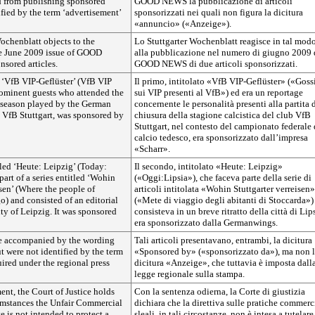
 from publishing sponsored
GOOD NEWS la pubblicazione di articoli
ified by the term ‘advertisement’
sponsorizzati nei quali non figura la dicitura
«annuncio» («Anzeige»).
ochenblatt objects to the
Lo Stuttgarter Wochenblatt reagisce in tal mod
he June 2009 issue of GOOD
alla pubblicazione nel numero di giugno 2009 
sored articles.
GOOD NEWS di due articoli sponsorizzati.
ed ‘VfB VIP-Geflüster’ (VfB VIP
Il primo, intitolato «VfB VIP-Geflüster» («Goss
rominent guests who attended the
sui VIP presenti al VfB») ed era un reportage
e season played by the German
concernente le personalità presenti alla partita 
 VfB Stuttgart, was sponsored by
chiusura della stagione calcistica del club VfB
Stuttgart, nel contesto del campionato federale 
calcio tedesco, era sponsorizzato dall’impresa
«Scharr».
led ‘Heute: Leipzig’ (Today:
Il secondo, intitolato «Heute: Leipzig»
part of a series entitled ‘Wohin
(«Oggi:Lipsia»), che faceva parte della serie di
isen’ (Where the people of
articoli intitolata «Wohin Stuttgarter verreisen»
go) and consisted of an editorial
(«Mete di viaggio degli abitanti di Stoccarda»)
ity of Leipzig. It was sponsored
consisteva in un breve ritratto della città di Lips
era sponsorizzato dalla Germanwings.
re accompanied by the wording
Tali articoli presentavano, entrambi, la dicitura
t were not identified by the term
«Sponsored by» («sponsorizzato da»), ma non 
uired under the regional press
dicitura «Anzeige», che tuttavia è imposta dall
legge regionale sulla stampa.
nt, the Court of Justice holds
Con la sentenza odierna, la Corte di giustizia
cumstances the Unfair Commercial
dichiara che la direttiva sulle pratiche commerc
e is not intended to protect a
sleali, in tali circostanze, non è intesa a tutelare 