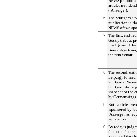
NEWS prohibited
articles not ident
(‘Anzeige’).
6
The Stuttgarter W
publication in t
NEWS of two spon
7
The first, entitl
Gossip), about p
final game of th
Bundesliga team,
the firm Scharr.
8
The second, entit
Leipzig), formed 
Stuttgarter Verre
Stuttgart like to 
snapshot of the c
by Germanwings.
9
Both articles we
‘sponsored by’ bu
‘Anzeige’, as req
legislation.
10
By today’s judgme
that in such cir
Practices Directiv