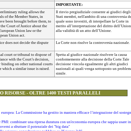
IMPORTANTE:
 preliminary ruling allows the
Il rinvio pregiudiziale consente ai giudici degli
als of the Member States, in
Stati membri, nell'ambito di una controversia de
ave been brought before them, to
quale sono investiti, di interpellare la Corte in
 the Court of Justice about the
merito all’interpretazione del diritto dell’Unio
 European Union law or the
alla validità di un atto dell’Unione.
opean Union act.
ice does not decide the dispute
La Corte non risolve la controversia nazionale.
onal court or tribunal to dispose of
Spetta al giudice nazionale risolvere la causa
dance with the Court’s decision,
conformemente alla decisione della Corte.Tale
y binding on other national courts
decisione vincola egualmente gli altri giudici
e which a similar issue is raised.
nazionali ai quali venga sottoposto un problem
simile.
 RISORSE - OLTRE 1400 TESTI PARALLELI
ti europea: La Commissione ha gestito in maniera efficace l’integrazione del sosteg
le PMI: combinare una ripresa duratura con un'economia europea che sappia usare in 
verni a sfruttare il potenziale dei "big data"