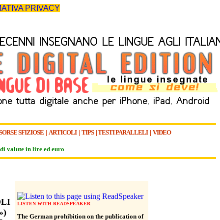
ATIVA PRIVACY
SORSE SFIZIOSE
|
ARTICOLI
|
TIPS
|
TESTI PARALLELI
|
VIDEO
di valute in lire ed euro
LI
LISTEN WITH READSPEAKER
»)
The German prohibition on the publication of