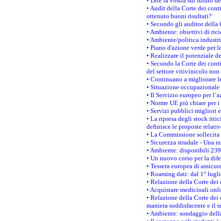
• Dite la vostra sul futuro 
• Audit della Corte dei cont
ottenuto buoni risultati?
• Secondo gli auditor della
• Ambiente: obiettivi di ric
• Ambiente/politica industria
• Piano d'azione verde per l
• Realizzare il potenziale d
• Secondo la Corte dei conti
del settore vitivinicolo no
• Continuano a migliorare l
• Situazione occupazionale 
• Il Servizio europeo per l’
• Norme UE più chiare per 
• Servizi pubblici migliori 
• La ripresa degli stock it
definisce le proposte relativ
• La Commissione sollecita 
• Sicurezza stradale - Una 
• Ambiente: disponibili 239
• Un nuovo corso per la dif
• Tessera europea di assicur
• Roaming dati: dal 1° lugli
• Relazione della Corte dei 
• Acquistare medicinali onl
• Relazione della Corte dei 
maniera soddisfacente e il s
• Ambiente: sondaggio della