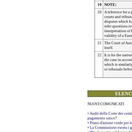
19
NOTE:
20
A reference for a
courts and tribun
disputes which h
refer questions to
interpretation of
validity of a Eur
21
The Court of Just
itself.
22
It is for the nati
the case in accor
which is similarl
or tribunals befor
ELENCO
NUOVI COMUNICATI
• Audit della Corte dei con
pagamento unico?
• Piano d'azione verde per 
• La Commissione esorta i go