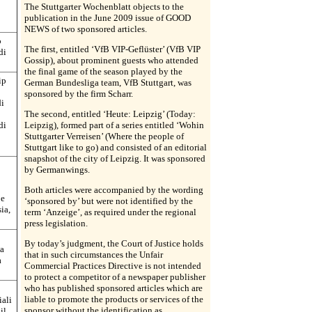
The Stuttgarter Wochenblatt objects to the
publication in the June 2009 issue of GOOD
NEWS of two sponsored articles.
o
The first, entitled ‘VfB VIP-Geflüster’ (VfB VIP
di
Gossip), about prominent guests who attended
the final game of the season played by the
ip
German Bundesliga team, VfB Stuttgart, was
sponsored by the firm Scharr.
di
The second, entitled ‘Heute: Leipzig’ (Today:
di
Leipzig), formed part of a series entitled ‘Wohin
Stuttgarter Verreisen’ (Where the people of
Stuttgart like to go) and consisted of an editorial
snapshot of the city of Leipzig. It was sponsored
by Germanwings.
Both articles were accompanied by the wording
 e
‘sponsored by’ but were not identified by the
ia,
term ‘Anzeige’, as required under the regional
press legislation.
By today’s judgment, the Court of Justice holds
la
that in such circumstances the Unfair
a
Commercial Practices Directive is not intended
to protect a competitor of a newspaper publisher
who has published sponsored articles which are
liable to promote the products or services of the
iali
sponsor without the identification as
il