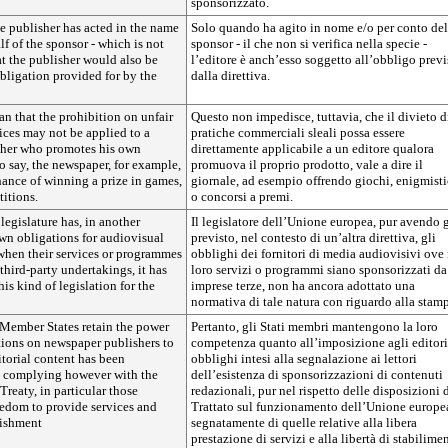
sponsorizzato.
he publisher has acted in the name
Solo quando ha agito in nome e/o per conto del
lf of the sponsor - which is not
sponsor - il che non si verifica nella specie -
hat the publisher would also be
l’editore è anch’esso soggetto all’obbligo previ
bligation provided for by the
dalla direttiva.
n that the prohibition on unfair
Questo non impedisce, tuttavia, che il divieto d
ices may not be applied to a
pratiche commerciali sleali possa essere
her who promotes his own
direttamente applicabile a un editore qualora
to say, the newspaper, for example,
promuova il proprio prodotto, vale a dire il
hance of winning a prize in games,
giornale, ad esempio offrendo giochi, enigmist
itions.
o concorsi a premi.
egislature has, in another
Il legislatore dell’Unione europea, pur avendo 
own obligations for audiovisual
previsto, nel contesto di un’altra direttiva, gli
when their services or programmes
obblighi dei fornitori di media audiovisivi ove 
third-party undertakings, it has
loro servizi o programmi siano sponsorizzati da
is kind of legislation for the
imprese terze, non ha ancora adottato una
normativa di tale natura con riguardo alla stam
 Member States retain the power
Pertanto, gli Stati membri mantengono la loro
tions on newspaper publishers to
competenza quanto all’imposizione agli editori
torial content has been
obblighi intesi alla segnalazione ai lettori
t complying however with the
dell’esistenza di sponsorizzazioni di contenuti
Treaty, in particular those
redazionali, pur nel rispetto delle disposizioni 
reedom to provide services and
Trattato sul funzionamento dell’Unione europe
lishment
segnatamente di quelle relative alla libera
prestazione di servizi e alla libertà di stabilime