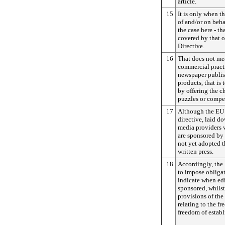
article.
15
It is only when t
of and/or on beha
the case here - t
covered by that o
Directive.
16
That does not mea
commercial pract
newspaper publis
products, that is 
by offering the c
puzzles or compet
17
Although the EU l
directive, laid d
media providers 
are sponsored by 
not yet adopted th
written press.
18
Accordingly, the
to impose obliga
indicate when edi
sponsored, whils
provisions of the 
relating to the f
freedom of estab