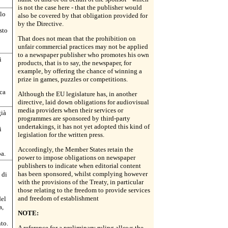
is not the case here - that the publisher would
lo
also be covered by that obligation provided for
by the Directive.
sto
That does not mean that the prohibition on
unfair commercial practices may not be applied
to a newspaper publisher who promotes his own
i
products, that is to say, the newspaper, for
example, by offering the chance of winning a
prize in games, puzzles or competitions.
ica
Although the EU legislature has, in another
directive, laid down obligations for audiovisual
media providers when their services or
già
programmes are sponsored by third-party
undertakings, it has not yet adopted this kind of
i
legislation for the written press.
Accordingly, the Member States retain the
pa.
power to impose obligations on newspaper
publishers to indicate when editorial content
has been sponsored, whilst complying however
 di
with the provisions of the Treaty, in particular
those relating to the freedom to provide services
and freedom of establishment
del
a,
NOTE:
nto.
A reference for a preliminary ruling allows the