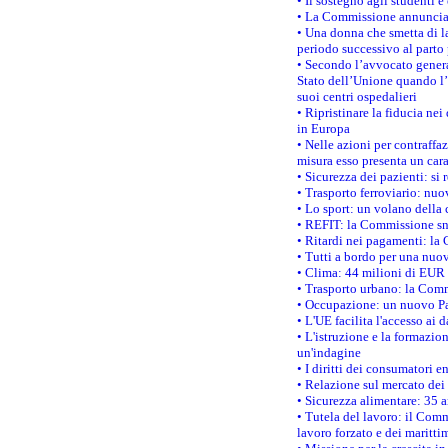
• Il sostegno agli studenti 
• La Commissione annuncia u
• Una donna che smetta di la
periodo successivo al parto 
• Secondo l’avvocato genera
Stato dell’Unione quando l’i
suoi centri ospedalieri
• Ripristinare la fiducia ne
in Europa
• Nelle azioni per contraffa
misura esso presenta un cara
• Sicurezza dei pazienti: si 
• Trasporto ferroviario: nuov
• Lo sport: un volano della 
• REFIT: la Commissione sne
• Ritardi nei pagamenti: la 
• Tutti a bordo per una nuo
• Clima: 44 milioni di EUR d
• Trasporto urbano: la Commi
• Occupazione: un nuovo Pas
• L'UE facilita l'accesso ai 
• L'istruzione e la formazi
un'indagine
• I diritti dei consumatori e
• Relazione sul mercato dei 
• Sicurezza alimentare: 35 a
• Tutela del lavoro: il Comm
lavoro forzato e dei maritti