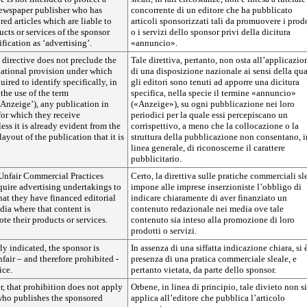
newspaper publisher who has
concorrente di un editore che ha pubblicato
ed articles which are liable to
articoli sponsorizzati tali da promuovere i prod
cts or services of the sponsor
o i servizi dello sponsor privi della dicitura
fication as ‘advertising’.
«annuncio».
 directive does not preclude the
Tale direttiva, pertanto, non osta all’applicazio
national provision under which
di una disposizione nazionale ai sensi della qu
uired to identify specifically, in
gli editori sono tenuti ad apporre una dicitura
 the use of the term
specifica, nella specie il termine «annuncio»
‘Anzeige’), any publication in
(«Anzeige»), su ogni pubblicazione nei loro
 for which they receive
periodici per la quale essi percepiscano un
ess it is already evident from the
corrispettivo, a meno che la collocazione o la
ayout of the publication that it is
struttura della pubblicazione non consentano, i
.
linea generale, di riconoscerne il carattere
pubblicitario.
e Unfair Commercial Practices
Certo, la direttiva sulle pratiche commerciali sl
quire advertising undertakings to
impone alle imprese inserzioniste l’obbligo di
that they have financed editorial
indicare chiaramente di aver finanziato un
dia where that content is
contenuto redazionale nei media ove tale
te their products or services.
contenuto sia inteso alla promozione di loro
prodotti o servizi.
arly indicated, the sponsor is
In assenza di una siffatta indicazione chiara, si 
fair – and therefore prohibited -
presenza di una pratica commerciale sleale, e
ice.
pertanto vietata, da parte dello sponsor.
r, that prohibition does not apply
Orbene, in linea di principio, tale divieto non si
 who publishes the sponsored
applica all’editore che pubblica l’articolo