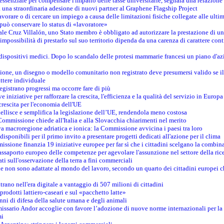
è essenziale per compensare l'impatto delle tasse universitarie, segnala una relazione
na straordinaria adesione di nuovi partner al Graphene Flagship Project
vorare o di cercare un impiego a causa delle limitazioni fisiche collegate alle ultim
può conservare lo status di «lavoratore»
le Cruz Villalón, uno Stato membro è obbligato ad autorizzare la prestazione di un
mpossibilità di prestarlo sul suo territorio dipenda da una carenza di carattere cont
i dispositivi medici. Dopo lo scandalo delle protesi mammarie francesi un piano d'azi
zione, un disegno o modello comunitario non registrato deve presumersi valido se il 
ttere individuale
registrano progressi ma occorre fare di più
e iniziative per rafforzare la crescita, l'efficienza e la qualità del servizio in Europa
crescita per l'economia dell'UE
llisce e semplifica la legislazione dell’UE, rendendola meno costosa
Commissione chiede all'Italia e alla Slovacchia chiarimenti nel merito
va macroregione adriatica e ionica: la Commissione avvicina i paesi tra loro
isponibili per il primo invito a presentare progetti dedicati all'azione per il clima
ssione finanzia 19 iniziative europee per far sì che i cittadini scelgano la combin
saporto europeo delle competenze per agevolare l'assunzione nel settore della rice
dati sull'osservazione della terra a fini commerciali
one non sono adattate al mondo del lavoro, secondo un quarto dei cittadini europei 
ntrano nell'era digitale a vantaggio di 507 milioni di cittadini
prodotti lattiero-caseari e sul «pacchetto latte»
nni di difesa della salute umana e degli animali
issario Andor accoglie con favore l’adozione di nuove norme internazionali per la t
mi