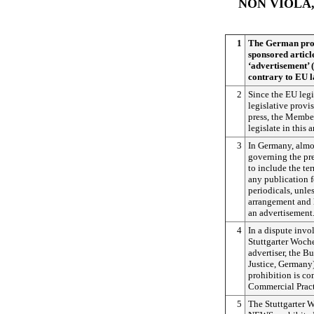
NON VIOLA,
1
The German prohi
sponsored article
‘advertisement’ (
contrary to EU 
2
Since the EU legi
legislative provis
press, the Member
legislate in this a
3
In Germany, almos
governing the pre
to include the te
any publication f
periodicals, unles
arrangement and l
an advertisement
4
In a dispute inv
Stuttgarter Woc
advertiser, the B
Justice, Germany)
prohibition is co
Commercial Pract
5
The Stuttgarter 