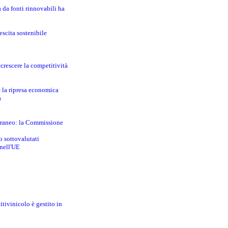
a da fonti rinnovabili ha
escita sostenibile
crescere la competitività
e la ripresa economica
a
erraneo: la Commissione
o sottovalutati
 nell'UE
itivinicolo è gestito in