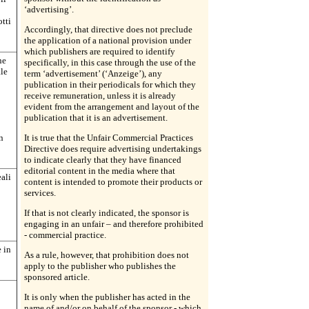
‘advertising’.
otti
Accordingly, that directive does not preclude
the application of a national provision under
which publishers are required to identify
ne
specifically, in this case through the use of the
ale
term ‘advertisement’ (‘Anzeige’), any
publication in their periodicals for which they
receive remuneration, unless it is already
evident from the arrangement and layout of the
publication that it is an advertisement.
n
It is true that the Unfair Commercial Practices
Directive does require advertising undertakings
to indicate clearly that they have financed
editorial content in the media where that
eali
content is intended to promote their products or
services.
If that is not clearly indicated, the sponsor is
engaging in an unfair – and therefore prohibited
- commercial practice.
è in
As a rule, however, that prohibition does not
apply to the publisher who publishes the
sponsored article.
It is only when the publisher has acted in the
name of and/or on behalf of the sponsor - which