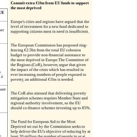
Commit extra €1bn from EU funds to support
the most deprived
 UE
Europe's cities and regions have argued that the
level of investment for a new fund dedicated to
per
supporting citizens most in need is insufficient.
The European Commission has proposed ring-
fencing €2.5bn from the total EU cohesion
budget to provide non-financial assistance to
the most deprived in Europe.The Committee of
the Regions (CoR), however, argue that given
the impact of the crisis which has resulted in
a
ever increasing numbers of people exposed to
 è
poverty, an additional €1bn is needed.
uare
The CoR also stressed that delivering poverty
mitigation schemes requires Member State and
regional authority involvement, so the EU
should co-finance schemes investing up to 85%.
The Fund for European Aid to the Most
Deprived set out by the Commission seeks to
help deliver the EU's objective of reducing by at
e
least 20 million the number of people in or at