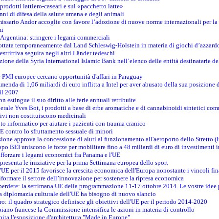
prodotti lattiero-caseari e sul «pacchetto latte»
nni di difesa della salute umana e degli animali
issario Andor accoglie con favore l’adozione di nuove norme internazionali per la t
mi
n Argentina: stringere i legami commerciali
adottata temporaneamente dal Land Schleswig-Holstein in materia di giochi d’azzard
estrittiva seguita negli altri Länder tedeschi
izione della Syria International Islamic Bank nell’elenco delle entità destinatarie del
le PMI europee cercano opportunità d'affari in Paraguay
menda di 1,06 miliardi di euro inflitta a Intel per aver abusato della sua posizione
 il 2007
on estingue il suo diritto alle ferie annuali retribuite
erale Yves Bot, i prodotti a base di erbe aromatiche e di cannabinoidi sintetici com
tivi non costituiscono medicinali
to informatico per aiutare i pazienti con trauma cranico
 contro lo sfruttamento sessuale di minori
ione approva la concessione di aiuti al funzionamento all'aeroporto dello Stretto (I
po BEI uniscono le forze per mobilitare fino a 48 miliardi di euro di investimenti 
rafforzare i legami economici fra Panama e l'UE
resenta le iniziative per la prima Settimana europea dello sport
ll'UE per il 2015 favorisce la crescita economica dell'Europa nonostante i vincoli fin
formare il settore dell’innovazione per sostenere la ripresa economica
erdere: la settimana UE della programmazione 11-17 ottobre 2014. Le vostre idee
la diplomazia culturale dell'UE ha bisogno di nuovo slancio
oro: il quadro strategico definisce gli obiettivi dell'UE per il periodo 2014-2020
piano francese la Commissione intensifica le azioni in materia di controllo
pita l'esposizione d'architettura "Made in Europe"