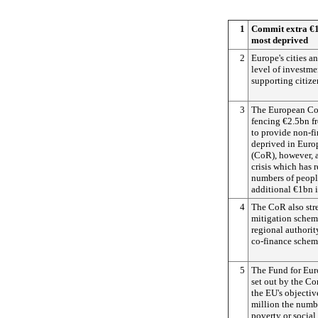
1
Commit extra €1
most deprived
2
Europe's cities a
level of investme
supporting citize
3
The European Co
fencing €2.5bn f
to provide non-fi
deprived in Euro
(CoR), however, a
crisis which has 
numbers of peopl
additional €1bn 
4
The CoR also stre
mitigation schem
regional authori
co-finance schem
5
The Fund for Eur
set out by the Co
the EU's objectiv
million the numbe
poverty or social