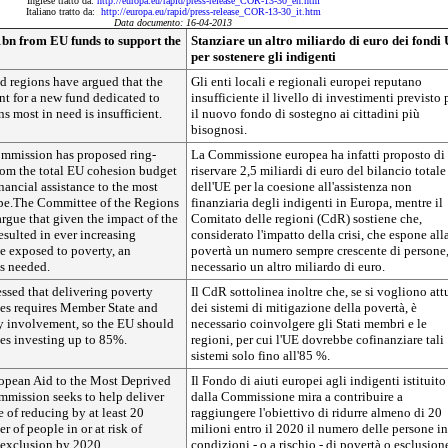
Inglese tratto da:
http://europa.eu/rapid/press-release_COR-13-30_en.htm
Italiano tratto da:
http://europa.eu/rapid/press-release_COR-13-30_it.htm
Data documento: 16-04-2013
bn from EU funds to support the
Stanziare un altro miliardo di euro dei fondi
per sostenere gli indigenti
nd regions have argued that the
Gli enti locali e regionali europei reputano
nt for a new fund dedicated to
insufficiente il livello di investimenti previsto 
ns most in need is insufficient.
il nuovo fondo di sostegno ai cittadini più
bisognosi.
mmission has proposed ring-
La Commissione europea ha infatti proposto di
rom the total EU cohesion budget
riservare 2,5 miliardi di euro del bilancio totale
nancial assistance to the most
dell'UE per la coesione all'assistenza non
pe.The Committee of the Regions
finanziaria degli indigenti in Europa, mentre il
rgue that given the impact of the
Comitato delle regioni (CdR) sostiene che,
resulted in ever increasing
considerato l'impatto della crisi, che espone all
e exposed to poverty, an
povertà un numero sempre crescente di persone,
is needed.
necessario un altro miliardo di euro.
ssed that delivering poverty
Il CdR sottolinea inoltre che, se si vogliono att
es requires Member State and
dei sistemi di mitigazione della povertà, è
ty involvement, so the EU should
necessario coinvolgere gli Stati membri e le
es investing up to 85%.
regioni, per cui l'UE dovrebbe cofinanziare tali
sistemi solo fino all'85 %.
opean Aid to the Most Deprived
Il Fondo di aiuti europei agli indigenti istituito
mmission seeks to help deliver
dalla Commissione mira a contribuire a
e of reducing by at least 20
raggiungere l'obiettivo di ridurre almeno di 20
r of people in or at risk of
milioni entro il 2020 il numero delle persone in
 exclusion by 2020.
condizioni - o a rischio - di povertà o esclusion