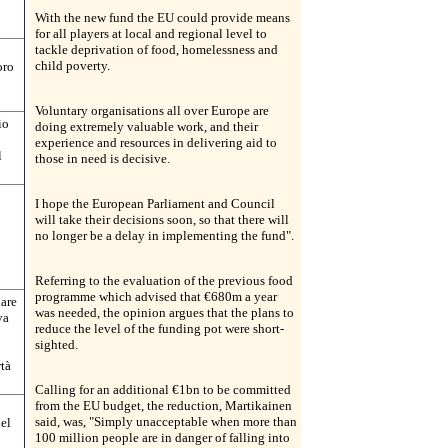
With the new fund the EU could provide means
for all players at local and regional level to
tackle deprivation of food, homelessness and
child poverty.
oro
Voluntary organisations all over Europe are
io
doing extremely valuable work, and their
experience and resources in delivering aid to
l
those in need is decisive.
I hope the European Parliament and Council
will take their decisions soon, so that there will
no longer be a delay in implementing the fund".
Referring to the evaluation of the previous food
programme which advised that €680m a year
iare
was needed, the opinion argues that the plans to
va
reduce the level of the funding pot were short-
sighted.
rtà
Calling for an additional €1bn to be committed
from the EU budget, the reduction, Martikainen
said, was, "Simply unacceptable when more than
nel
100 million people are in danger of falling into