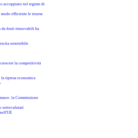
no accoppiato nel regime di
modo efficiente le risorse
a da fonti rinnovabili ha
escita sostenibile
crescere la competitività
e la ripresa economica
a
erraneo: la Commissione
o sottovalutati
 nell'UE