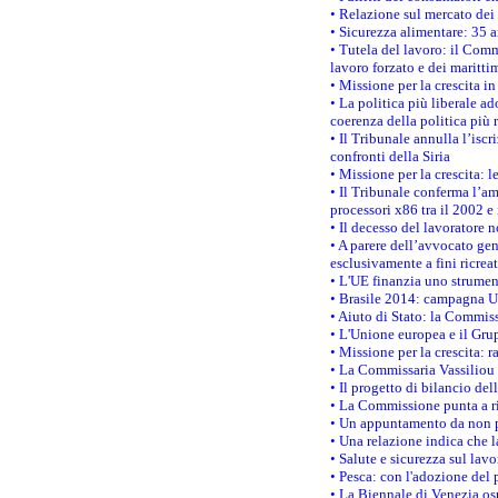
• Relazione sul mercato dei 
• Sicurezza alimentare: 35 a
• Tutela del lavoro: il Comm
lavoro forzato e dei maritti
• Missione per la crescita i
• La politica più liberale 
coerenza della politica più r
• Il Tribunale annulla l’iscr
confronti della Siria
• Missione per la crescita: 
• Il Tribunale conferma l’am
processori x86 tra il 2002 e
• Il decesso del lavoratore n
• A parere dell’avvocato gen
esclusivamente a fini ricrea
• L'UE finanzia uno strumen
• Brasile 2014: campagna UE
• Aiuto di Stato: la Commiss
• L'Unione europea e il Grup
• Missione per la crescita: 
• La Commissaria Vassiliou p
• Il progetto di bilancio de
• La Commissione punta a ri
• Un appuntamento da non p
• Una relazione indica che 
• Salute e sicurezza sul lav
• Pesca: con l'adozione del 
• La Biennale di Venezia os