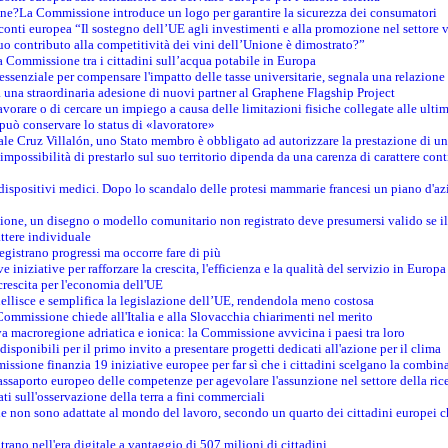
ine?La Commissione introduce un logo per garantire la sicurezza dei consumatori
conti europea “Il sostegno dell’UE agli investimenti e alla promozione nel settore v
uo contributo alla competitività dei vini dell’Unione è dimostrato?”
 Commissione tra i cittadini sull’acqua potabile in Europa
è essenziale per compensare l'impatto delle tasse universitarie, segnala una relazione
na straordinaria adesione di nuovi partner al Graphene Flagship Project
vorare o di cercare un impiego a causa delle limitazioni fisiche collegate alle ultim
può conservare lo status di «lavoratore»
le Cruz Villalón, uno Stato membro è obbligato ad autorizzare la prestazione di un
mpossibilità di prestarlo sul suo territorio dipenda da una carenza di carattere cont
i dispositivi medici. Dopo lo scandalo delle protesi mammarie francesi un piano d'azi
zione, un disegno o modello comunitario non registrato deve presumersi valido se il 
ttere individuale
registrano progressi ma occorre fare di più
e iniziative per rafforzare la crescita, l'efficienza e la qualità del servizio in Europa
crescita per l'economia dell'UE
llisce e semplifica la legislazione dell’UE, rendendola meno costosa
Commissione chiede all'Italia e alla Slovacchia chiarimenti nel merito
va macroregione adriatica e ionica: la Commissione avvicina i paesi tra loro
isponibili per il primo invito a presentare progetti dedicati all'azione per il clima
ssione finanzia 19 iniziative europee per far sì che i cittadini scelgano la combin
saporto europeo delle competenze per agevolare l'assunzione nel settore della rice
dati sull'osservazione della terra a fini commerciali
one non sono adattate al mondo del lavoro, secondo un quarto dei cittadini europei 
ntrano nell'era digitale a vantaggio di 507 milioni di cittadini