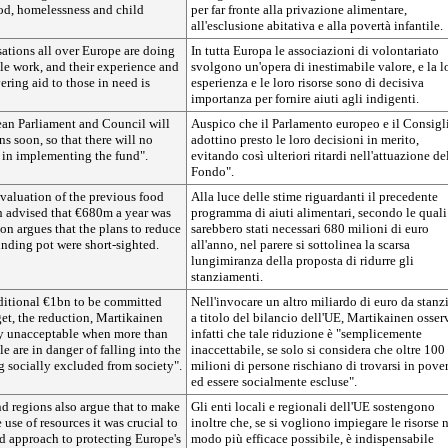
ood, homelessness and child
per far fronte alla privazione alimentare,
all'esclusione abitativa e alla povertà infantile.
ations all over Europe are doing
In tutta Europa le associazioni di volontariato
le work, and their experience and
svolgono un'opera di inestimabile valore, e la l
ering aid to those in need is
esperienza e le loro risorse sono di decisiva
importanza per fornire aiuti agli indigenti.
ean Parliament and Council will
Auspico che il Parlamento europeo e il Consigl
ns soon, so that there will no
adottino presto le loro decisioni in merito,
 in implementing the fund".
evitando così ulteriori ritardi nell'attuazione de
Fondo".
evaluation of the previous food
Alla luce delle stime riguardanti il precedente
 advised that €680m a year was
programma di aiuti alimentari, secondo le quali
on argues that the plans to reduce
sarebbero stati necessari 680 milioni di euro
funding pot were short-sighted.
all'anno, nel parere si sottolinea la scarsa
lungimiranza della proposta di ridurre gli
stanziamenti.
dditional €1bn to be committed
Nell'invocare un altro miliardo di euro da stanz
et, the reduction, Martikainen
a titolo del bilancio dell'UE, Martikainen osser
ly unacceptable when more than
infatti che tale riduzione è "semplicemente
e are in danger of falling into the
inaccettabile, se solo si considera che oltre 100
 socially excluded from society".
milioni di persone rischiano di trovarsi in pove
ed essere socialmente escluse".
nd regions also argue that to make
Gli enti locali e regionali dell'UE sostengono
 use of resources it was crucial to
inoltre che, se si vogliono impiegare le risorse 
d approach to protecting Europe's
modo più efficace possibile, è indispensabile