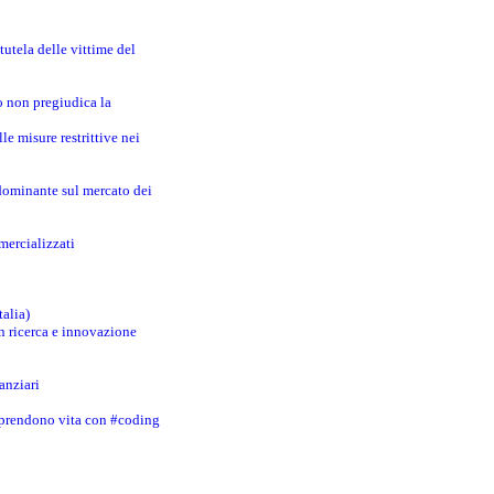
utela delle vittime del
o non pregiudica la
le misure restrittive nei
 dominante sul mercato dei
mercializzati
talia)
in ricerca e innovazione
anziari
 prendono vita con #coding