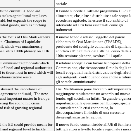
sociale.
s the current EU food aid
Il Fondo succede all'attuale programma UE di a
makes agricultural surpluses
alimentare, che, oltre a distribuire a tale scopo l
 aid, but expands the scope to
eccedenze agricole, ha esteso il suo ambito di
ential goods, such as clothing.
intervento ad altri beni essenziali come gli
indumenti.
 the focus of Ossi Martikainen's
Il nuovo fondo è adesso l'oggetto del parere
n, Chairman of Lapinlahti
elaborato da Ossi Martikainen (FI/ALDE),
il, which was unanimously
presidente del consiglio comunale di Lapinlahti
he CoR's 100th plenary on 11th
adottato all'unanimità dal CdR nel corso della 
100a sessione plenaria, svoltasi l'11 aprile.
 Commission's proposals which
Il relatore accoglie con favore le proposte della
e of local and regional authorities
Commissione, che riconoscono il ruolo degli en
id to those most in need which will
locali e regionali nella distribuzione degli aiuti
administrative waste.
agli indigenti, contribuendo così anche a ridurr
gli sprechi amministrativi.
stressed the importance of
Ossi Martikainen pone l'accento sull'importanz
t agreement and said, "The new
raggiungere rapidamente un accordo sul nuovo
 and important matter in Europe,
fondo: egli sottolinea infatti "la grande urgenza
ering the economic crisis,
importanza della questione per l'Europa, specie
 risk of growing regional
si considerano la crisi economica, la
disoccupazione e il rischio di una crescente
diseguaglianza tra le regioni.
d the EU could provide means for
Il nuovo fondo consentirebbe all'UE di fornire 
al and regional level to tackle
tutti gli attori a livello locale e regionale i mez