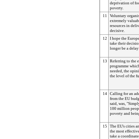
deprivation of f
poverty.
11
Voluntary organis
extremely valuab
resources in deliv
decisive.
12
I hope the Europ
take their decisio
longer be a delay
13
Referring to the 
programme which
needed, the opini
the level of the 
14
Calling for an a
from the EU budg
said, was, "Simp
100 million peopl
poverty and being
15
The EU's cities a
the most effective
take a coordinate