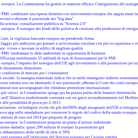
ti europea: La Commissione ha gestito in maniera efficace l’integrazione del sosteg
le PMI: combinare una ripresa duratura con un'economia europea che sappia usare in 
verni a sfruttare il potenziale dei "big data"
della scienza: consultazione pubblica su "Scienza 2.0"
i europea: Il sostegno dei fondi della politica di coesione alla produzione di energi
 Corte, la vigilanza bancaria europea sta prendendo forma
iclaggio più ambiziosi per passare a un'economia circolare con più occupazione e cr
le: vivere e lavorare in edifici di migliore qualità
e PMI: trasformare le sfide ambientali in opportunità di business
ell'Europa mobilitando 25 miliardi di euro di finanziamenti per le PMI
 europea, l’impatto del sostegno dell’UE agli investimenti e alla promozione per ac
n è chiaramente dimostrato
e condizioni di mercato per i consumatori
e sociale: la rassegna trimestrale indica che in molti rimangono indietro nonostant
azione esterna non sta sfruttando il suo potenziale, afferma la Corte dei conti europe
i minori non accompagnati che chiedono protezione internazionale
e più veloci: la Commissione spinge per far piazza pulita delle barriere elettroniche
tici nell’Atlantico nordorientale contrasta con un grave sovrasfruttamento nel Medit
e alle possibilità di pesca per il 2015
un'azione: un'indagine rivela che più dell'80% degli insegnanti dell'UE si ritengon
nuova app sullo smartphone per conoscere le regole del codice della strada ovunque
 milioni di euro nel 2014 per proposte di progetti
esa europea: la Commissione propone un piano d’azione industriale
azione malattia: quasi 200 milioni di europei la possiedono già
o abbattimento delle tariffe di oltre il 50%
conti europea sull’istituzione del Servizio europeo per l’azione esterna