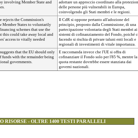
by involving Member State and
adottare un approccio coordinato alla protezio
es.
delle persone più vulnerabili in Europa,
coinvolgendo gli Stati membri e le regioni.
e rejects the Commission's
Il CdR si oppone pertanto all'adozione del
ow Member States to voluntarily
principio, proposto dalla Commissione, di una
-financing schemes that use the
partecipazione volontaria degli Stati membri ai
t this could take away local and
sistemi di cofinanziamento del Fondo, poiché c
es' access to vitally needed
facendo si rischia di privare taluni enti locali e
regionali di investimenti di vitale importanza.
suggests that the EU should only
E raccomanda invece che l'UE si offra di
f funds with the remainder being
cofinanziare il Fondo solo per l'85 %, mentre la
ional governments.
quota restante dovrebbe essere stanziata dai
governi nazionali.
 RISORSE - OLTRE 1400 TESTI PARALLELI