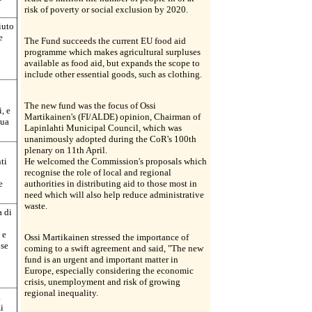
risk of poverty or social exclusion by 2020.
iuto
e
The Fund succeeds the current EU food aid
programme which makes agricultural surpluses
available as food aid, but expands the scope to
include other essential goods, such as clothing.
The new fund was the focus of Ossi
, e
Martikainen's (FI/ALDE) opinion, Chairman of
sua
Lapinlahti Municipal Council, which was
unanimously adopted during the CoR's 100th
plenary on 11th April.
ti
He welcomed the Commission's proposals which
recognise the role of local and regional
e
authorities in distributing aid to those most in
need which will also help reduce administrative
waste.
a di
 e
Ossi Martikainen stressed the importance of
 se
coming to a swift agreement and said, "The new
fund is an urgent and important matter in
Europe, especially considering the economic
crisis, unemployment and risk of growing
regional inequality.
a
zi