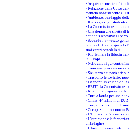
• Acquistare medicinali onl
• Relazione della Corte dei 
maniera soddisfacente e il s
• Ambiente: sondaggio della
• Il sostegno agli studenti 
• La Commissione annuncia u
• Una donna che smetta di la
periodo successivo al parto 
• Secondo l’avvocato genera
Stato dell’Unione quando l’i
suoi centri ospedalieri
• Ripristinare la fiducia ne
in Europa
• Nelle azioni per contraffa
misura esso presenta un cara
• Sicurezza dei pazienti: si 
• Trasporto ferroviario: nuov
• Lo sport: un volano della 
• REFIT: la Commissione sne
• Ritardi nei pagamenti: la 
• Tutti a bordo per una nuo
• Clima: 44 milioni di EUR d
• Trasporto urbano: la Commi
• Occupazione: un nuovo Pas
• L'UE facilita l'accesso ai 
• L'istruzione e la formazi
un'indagine
• I diritti dei consumatori e