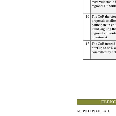
most vulnerable 
regional authoriti
16
The CoR therefor
proposals to all
participate in co
Fund, arguing tha
regional authoriti
investment.
17
The CoR instead 
offer up to 85% o
committed by nat
ELENCO
NUOVI COMUNICATI