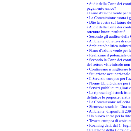
• Audit della Corte dei con
pagamento unico?
• Piano d'azione verde per 
• La Commissione esorta i go
• Dite la vostra sul futuro 
• Audit della Corte dei cont
ottenuto buoni risultati?
• Secondo gli auditor della
• Ambiente: obiettivi di ric
• Ambiente/politica industria
• Piano d'azione verde per l
• Realizzare il potenziale d
• Secondo la Corte dei conti
del settore vitivinicolo no
• Continuano a migliorare l
• Situazione occupazionale 
• Il Servizio europeo per l’
• Norme UE più chiare per 
• Servizi pubblici migliori 
• La ripresa degli stock it
definisce le proposte relativ
• La Commissione sollecita 
• Sicurezza stradale - Una 
• Ambiente: disponibili 239
• Un nuovo corso per la dif
• Tessera europea di assicur
• Roaming dati: dal 1° lugli
• Relazione della Corte dei 