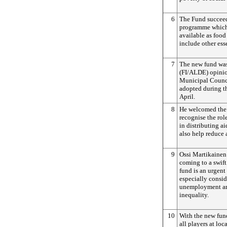
6
The Fund succeed
programme which 
available as food
include other ess
7
The new fund was
(FI/ALDE) opinio
Municipal Counc
adopted during t
April.
8
He welcomed the
recognise the rol
in distributing a
also help reduce 
9
Ossi Martikainen 
coming to a swif
fund is an urgent
especially consid
unemployment and
inequality.
10
With the new fun
all players at loc