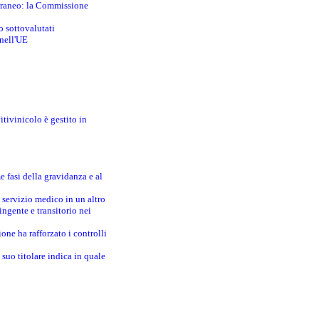
erraneo: la Commissione
o sottovalutati
 nell'UE
itivinicolo è gestito in
e fasi della gravidanza e al
 servizio medico in un altro
ingente e transitorio nei
one ha rafforzato i controlli
suo titolare indica in quale