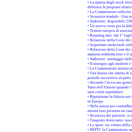
• La ripresa degli stock it
definisce le proposte relativ
• La Commissione sollecita 
• Sicurezza stradale - Una 
• Ambiente: disponibili 239
• Un nuovo corso per la dif
• Tessera europea di assicur
• Roaming dati: dal 1° lugli
• Relazione della Corte dei 
• Acquistare medicinali onl
• Relazione della Corte dei 
maniera soddisfacente e il s
• Ambiente: sondaggio della
• Il sostegno agli studenti 
• La Commissione annuncia u
• Una donna che smetta di la
periodo successivo al parto 
• Secondo l’avvocato genera
Stato dell’Unione quando l’i
suoi centri ospedalieri
• Ripristinare la fiducia ne
in Europa
• Nelle azioni per contraffa
misura esso presenta un cara
• Sicurezza dei pazienti: si 
• Trasporto ferroviario: nuov
• Lo sport: un volano della 
• REFIT: la Commissione sne