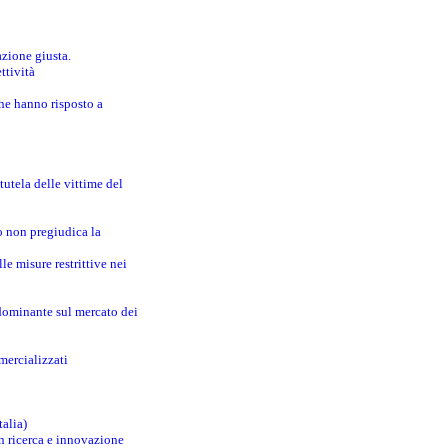
azione giusta.
ttività
che hanno risposto a
utela delle vittime del
o non pregiudica la
le misure restrittive nei
 dominante sul mercato dei
mercializzati
talia)
in ricerca e innovazione