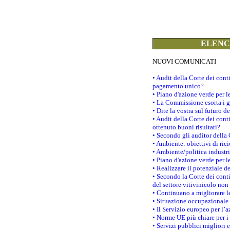
ELENCO
NUOVI COMUNICATI
• Audit della Corte dei con
pagamento unico?
• Piano d'azione verde per 
• La Commissione esorta i go
• Dite la vostra sul futuro 
• Audit della Corte dei cont
ottenuto buoni risultati?
• Secondo gli auditor della
• Ambiente: obiettivi di ric
• Ambiente/politica industria
• Piano d'azione verde per l
• Realizzare il potenziale d
• Secondo la Corte dei conti
del settore vitivinicolo no
• Continuano a migliorare l
• Situazione occupazionale 
• Il Servizio europeo per l’
• Norme UE più chiare per 
• Servizi pubblici migliori 