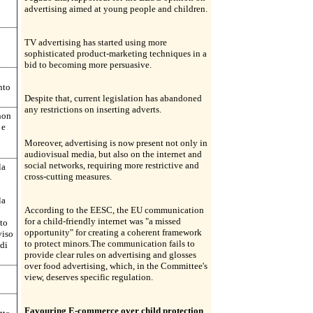
advertising aimed at young people and children.
TV advertising has started using more
sophisticated product-marketing techniques in a
bid to becoming more persuasive.
nto
Despite that, current legislation has abandoned
any restrictions on inserting adverts.
 non
 e
Moreover, advertising is now present not only in
audiovisual media, but also on the internet and
social networks, requiring more restrictive and
la
cross-cutting measures.
la
According to the EESC, the EU communication
for a child-friendly internet was "a missed
nto
opportunity" for creating a coherent framework
viso
to protect minors.The communication fails to
di
provide clear rules on advertising and glosses
over food advertising, which, in the Committee's
view, deserves specific regulation.
Favouring E-commerce over child protection