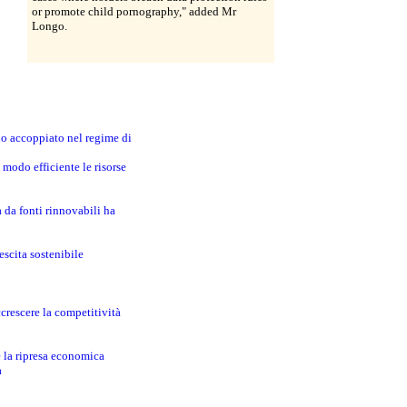
or promote child pornography," added Mr
Longo.
no accoppiato nel regime di
modo efficiente le risorse
a da fonti rinnovabili ha
escita sostenibile
crescere la competitività
e la ripresa economica
a