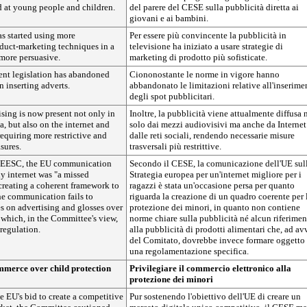
d at young people and children.
del parere del CESE sulla pubblicità diretta ai
giovani e ai bambini.
s started using more
Per essere più convincente la pubblicità in
oduct-marketing techniques in a
televisione ha iniziato a usare strategie di
more persuasive.
marketing di prodotto più sofisticate.
rent legislation has abandoned
Ciononostante le norme in vigore hanno
n inserting adverts.
abbandonato le limitazioni relative all'inserime
degli spot pubblicitari.
sing is now present not only in
Inoltre, la pubblicità viene attualmente diffusa
, but also on the internet and
solo dai mezzi audiovisivi ma anche da Internet
requiring more restrictive and
dalle reti sociali, rendendo necessarie misure
sures.
trasversali più restrittive.
e EESC, the EU communication
Secondo il CESE, la comunicazione dell'UE sul
ly internet was "a missed
Strategia europea per un'internet migliore per i
creating a coherent framework to
ragazzi è stata un'occasione persa per quanto
he communication fails to
riguarda la creazione di un quadro coerente per 
es on advertising and glosses over
protezione dei minori, in quanto non contiene
 which, in the Committee's view,
norme chiare sulla pubblicità né alcun riferime
 regulation.
alla pubblicità di prodotti alimentari che, ad av
del Comitato, dovrebbe invece formare oggetto 
una regolamentazione specifica.
merce over child protection
Privilegiare il commercio elettronico alla
protezione dei minori
 EU's bid to create a competitive
Pur sostenendo l'obiettivo dell'UE di creare un