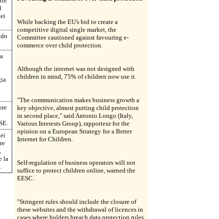
tte
l
dei
While backing the EU's bid to create a
competitive digital single market, the
ndo
Committee cautioned against favouring e-
commerce over child protection.
la
Although the internet was not designed with
children in mind, 75% of children now use it.
gia
"The communication makes business growth a
ore
key objective, almost putting child protection
in second place," said Antonio Longo (Italy,
SE.
Various Interests Group), rapporteur for the
opinion on a European Strategy for a Better
dei
Internet for Children.
re
,
e la
Self-regulation of business operators will not
.
suffice to protect children online, warned the
EESC.
"Stringent rules should include the closure of
these websites and the withdrawal of licences in
cases where holders breach data protection rules