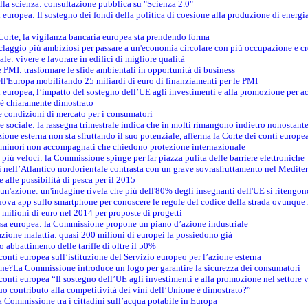
della scienza: consultazione pubblica su "Scienza 2.0"
i europea: Il sostegno dei fondi della politica di coesione alla produzione di energi
 Corte, la vigilanza bancaria europea sta prendendo forma
iclaggio più ambiziosi per passare a un'economia circolare con più occupazione e cr
le: vivere e lavorare in edifici di migliore qualità
e PMI: trasformare le sfide ambientali in opportunità di business
ell'Europa mobilitando 25 miliardi di euro di finanziamenti per le PMI
 europea, l’impatto del sostegno dell’UE agli investimenti e alla promozione per ac
n è chiaramente dimostrato
e condizioni di mercato per i consumatori
e sociale: la rassegna trimestrale indica che in molti rimangono indietro nonostant
azione esterna non sta sfruttando il suo potenziale, afferma la Corte dei conti europe
i minori non accompagnati che chiedono protezione internazionale
e più veloci: la Commissione spinge per far piazza pulita delle barriere elettroniche
tici nell’Atlantico nordorientale contrasta con un grave sovrasfruttamento nel Medit
e alle possibilità di pesca per il 2015
un'azione: un'indagine rivela che più dell'80% degli insegnanti dell'UE si ritengon
nuova app sullo smartphone per conoscere le regole del codice della strada ovunque
 milioni di euro nel 2014 per proposte di progetti
esa europea: la Commissione propone un piano d’azione industriale
azione malattia: quasi 200 milioni di europei la possiedono già
o abbattimento delle tariffe di oltre il 50%
conti europea sull’istituzione del Servizio europeo per l’azione esterna
ine?La Commissione introduce un logo per garantire la sicurezza dei consumatori
conti europea “Il sostegno dell’UE agli investimenti e alla promozione nel settore v
uo contributo alla competitività dei vini dell’Unione è dimostrato?”
 Commissione tra i cittadini sull’acqua potabile in Europa