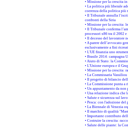
• Missione per la crescita i
• La politica più liberale 
coerenza della politica più r
• Il Tribunale annulla l’iscr
confronti della Siria
• Missione per la crescita: 
• Il Tribunale conferma l’am
processori x86 tra il 2002 e
• Il decesso del lavoratore n
• A parere dell’avvocato gen
esclusivamente a fini ricrea
• L'UE finanzia uno strumen
• Brasile 2014: campagna UE
• Aiuto di Stato: la Commiss
• L'Unione europea e il Grup
• Missione per la crescita: 
• La Commissaria Vassiliou p
• Il progetto di bilancio de
• La Commissione punta a ri
• Un appuntamento da non p
• Una relazione indica che 
• Salute e sicurezza sul lav
• Pesca: con l'adozione del 
• La Biennale di Venezia os
• Il marchio di qualità "Mas
• Importante contributo del
• Costruire la crescita: ra
• Salute delle piante: la Co