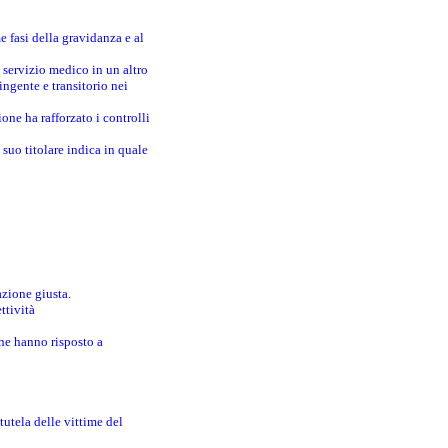
e fasi della gravidanza e al
 servizio medico in un altro
ingente e transitorio nei
one ha rafforzato i controlli
suo titolare indica in quale
azione giusta.
ttività
che hanno risposto a
utela delle vittime del