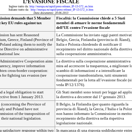
L’EVASIONE FISCALE
Inglese tratto da:
http://europa.eu/rapid/press-release_IP-13-572_en.htm
Italiano tratto da:
http://europa.eu/rapid/press-release_IP-13-572_it.htm
Data documento: 20-06-2013
ission demands that 5 Member
Fiscalità: la Commissione chiede a 5 Stati
 key EU rules against tax
membri di attuare le norme fondamentali
dell’UE contro l’evasione fiscale
ssion has sent Reasoned
La Commissione ha inviato oggi pareri motivat
ium, Greece, Finland (Province of
Belgio, Grecia, Finlandia (provincia di Åland),
 Poland asking them to notify the
Italia e Polonia chiedendo di notificare il
the Directive on administrative
recepimento nel diritto nazionale della direttiv
national law.
sulla cooperazione amministrativa.
 Administrative Cooperation aims
La direttiva sulla cooperazione amministrativa
parency, improve information
mira ad accrescere la trasparenza, a migliorare l
hten cross-border cooperation:
scambio di informazioni e a intensificare la
 for fighting tax evasion (see
cooperazione transfrontaliera, tutti strumenti
fondamentali per la lotta all’evasione fiscale (si
veda IP/12/1376).
 a legal obligation to start
Gli Stati membri sono tenuti per legge ad appli
ective from 1 January 2013.
la direttiva a decorrere dal 1° gennaio 2013.
 (concerning the Province of
Il Belgio, la Finlandia (per quanto riguarda la
taly and Poland have not
provincia di Åland), la Grecia, l’Italia e la Polo
mission of the transposition of
non hanno informato la Commissione in merito
 their national legislation.
recepimento della direttiva nella rispettiva
legislazione nazionale.
 a satisfactory response within two
In mancanza di una risposta soddisfacente entr