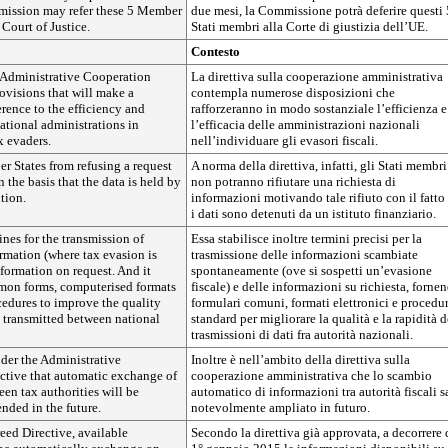
ission may refer these 5 Member
due mesi, la Commissione potrà deferire questi 
 Court of Justice.
Stati membri alla Corte di giustizia dell’UE.
Contesto
 Administrative Cooperation
La direttiva sulla cooperazione amministrativa
ovisions that will make a
contempla numerose disposizioni che
rence to the efficiency and
rafforzeranno in modo sostanziale l’efficienza e
national administrations in
l’efficacia delle amministrazioni nazionali
x evaders.
nell’individuare gli evasori fiscali.
r States from refusing a request
A norma della direttiva, infatti, gli Stati membri
 the basis that the data is held by
non potranno rifiutare una richiesta di
ution.
informazioni motivando tale rifiuto con il fatto
i dati sono detenuti da un istituto finanziario.
lines for the transmission of
Essa stabilisce inoltre termini precisi per la
rmation (where tax evasion is
trasmissione delle informazioni scambiate
formation on request. And it
spontaneamente (ove si sospetti un’evasione
mon forms, computerised formats
fiscale) e delle informazioni su richiesta, forne
cedures to improve the quality
formulari comuni, formati elettronici e procedu
 transmitted between national
standard per migliorare la qualità e la rapidità d
trasmissioni di dati fra autorità nazionali.
nder the Administrative
Inoltre è nell’ambito della direttiva sulla
ctive that automatic exchange of
cooperazione amministrativa che lo scambio
en tax authorities will be
automatico di informazioni tra autorità fiscali s
nded in the future.
notevolmente ampliato in futuro.
reed Directive, available
Secondo la direttiva già approvata, a decorrere 