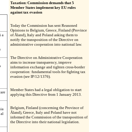
Taxation: Commission demands that 5
Member States implement key EU rules
against tax evasion
Today the Commission has sent Reasoned
Opinions to Belgium, Greece, Finland (Province
i a
of Åland), Italy and Poland asking them to
notify the transposition of the Directive on
administrative cooperation into national law.
a
The Directive on Administrative Cooperation
aims to increase transparency, improve
o
information exchange and tighten cross-border
cooperation: fundamental tools for fighting tax
evasion (see IP/12/1376).
Member States had a legal obligation to start
care
applying this Directive from 1 January 2013.
Belgium, Finland (concerning the Province of
nia
Åland), Greece, Italy and Poland have not
 al
informed the Commission of the transposition of
the Directive into their national legislation.
o