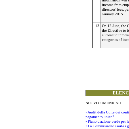
information will
income from emp
directors' fees, p
January 2015.
13
On 12 June, the
the Directive to 
automatic inform
categories of inc
ELENCO
NUOVI COMUNICATI
• Audit della Corte dei con
pagamento unico?
• Piano d'azione verde per 
• La Commissione esorta i go