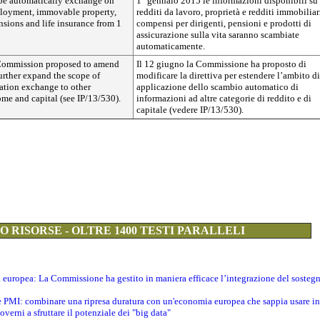
 be automatically exchange on
1° gennaio 2015 le informazioni disponibili su
loyment, immovable property,
redditi da lavoro, proprietà e redditi immobiliar
ensions and life insurance from 1
compensi per dirigenti, pensioni e prodotti di
assicurazione sulla vita saranno scambiate
automaticamente.
 Commission proposed to amend
Il 12 giugno la Commissione ha proposto di
further expand the scope of
modificare la direttiva per estendere l’ambito di
ation exchange to other
applicazione dello scambio automatico di
ome and capital (see IP/13/530).
informazioni ad altre categorie di reddito e di
capitale (vedere IP/13/530).
 RISORSE - OLTRE 1400 TESTI PARALLELI
ti europea: La Commissione ha gestito in maniera efficace l’integrazione del sosteg
le PMI: combinare una ripresa duratura con un'economia europea che sappia usare in 
verni a sfruttare il potenziale dei "big data"