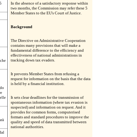
5
In the absence of a satisfactory response within
two months, the Commission may refer these 5
Member States to the EU's Court of Justice.
Background
The Directive on Administrative Cooperation
contains many provisions that will make a
fundamental difference to the efficiency and
effectiveness of national administrations in
tracking down tax evaders.
 che
It prevents Member States from refusing a
request for information on the basis that the data
is held by a financial institution.
ndo
re
elle
It sets clear deadlines for the transmission of
spontaneous information (where tax evasion is
suspected) and information on request. And it
provides for common forms, computerised
formats and standard procedures to improve the
arà
quality and speed of data transmitted between
national authorities.
dal