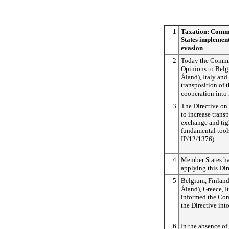
1
Taxation: Comm
States implement
evasion
2
Today the Commi
Opinions to Belg
Åland), Italy and
transposition of 
cooperation into 
3
The Directive on
to increase trans
exchange and tig
fundamental tools
IP/12/1376).
4
Member States had
applying this Dir
5
Belgium, Finland
Åland), Greece, I
informed the Com
the Directive into
6
In the absence of