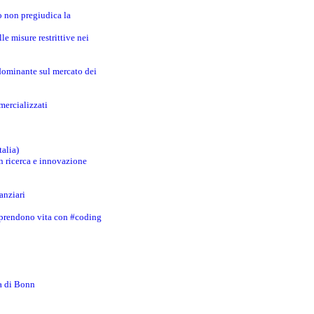
o non pregiudica la
le misure restrittive nei
 dominante sul mercato dei
mercializzati
talia)
in ricerca e innovazione
anziari
 prendono vita con #coding
za di Bonn