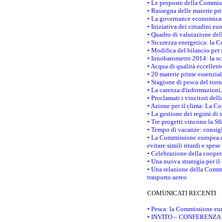
• Le proposte della Commiss
• Rassegna delle materie pri
• La governance economica 
• Iniziativa dei cittadini e
• Quadro di valutazione de
• Sicurezza energetica: la C
• Modifica del bilancio per 
• Innobarometro 2014: la sca
• Acqua di qualità eccellen
• 20 materie prime essenzial
• Stagione di pesca del tonn
• La carenza d'informazioni,
• Proclamati i vincitori de
• Azione per il clima: La C
• La gestione dei regimi di 
• Tre progetti vincono la Sf
• Tempo di vacanze: consigli
• La Commissione europea do
evitare simili ritardi e spes
• Celebrazione della coopera
• Una nuova strategia per il
• Una relazione della Commi
trasporto aereo
COMUNICATI RECENTI
• Pesca: la Commissione eur
• INVITO – CONFERENZA STAM