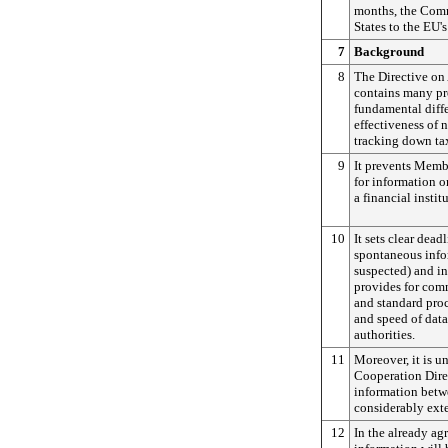
months, the Comm
States to the EU's
7
Background
8
The Directive on
contains many pr
fundamental diffe
effectiveness of 
tracking down ta
9
It prevents Membe
for information on
a financial instit
10
It sets clear dead
spontaneous info
suspected) and in
provides for com
and standard pro
and speed of data
authorities.
11
Moreover, it is u
Cooperation Dire
information betwe
considerably exte
12
In the already ag