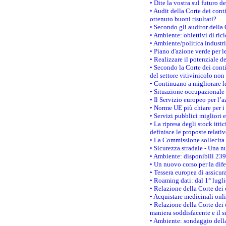
• Dite la vostra sul futuro 
• Audit della Corte dei cont
ottenuto buoni risultati?
• Secondo gli auditor della
• Ambiente: obiettivi di ric
• Ambiente/politica industria
• Piano d'azione verde per l
• Realizzare il potenziale d
• Secondo la Corte dei conti
del settore vitivinicolo no
• Continuano a migliorare l
• Situazione occupazionale 
• Il Servizio europeo per l’
• Norme UE più chiare per 
• Servizi pubblici migliori 
• La ripresa degli stock it
definisce le proposte relativ
• La Commissione sollecita 
• Sicurezza stradale - Una 
• Ambiente: disponibili 239
• Un nuovo corso per la dif
• Tessera europea di assicur
• Roaming dati: dal 1° lugli
• Relazione della Corte dei 
• Acquistare medicinali onl
• Relazione della Corte dei 
maniera soddisfacente e il s
• Ambiente: sondaggio della