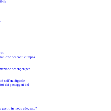
ibile
e
bus
 la Corte dei conti europea
ormazione Schengen per
tà nell'era digitale
tti dei passeggeri del
o gestiti in modo adeguato?