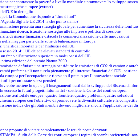
ione per contrastare la povertà a livello mondiale e promuovere lo sviluppo sosten
me strategiche europee (extract)
dell'UE in dettaglio
uropei: la Commissione risponde a "Uno di noi"
ll’Agenda digitale UE 2014: a che punto siamo?
ommissione presenta una strategia globale per aumentare la sicurezza delle fornitur
finanziare ricerca, istruzione, sostegno alle imprese e politica di coesione
rsità di risorse finanziarie ostacola la commercializzazione delle innovazioni
te nella maggior parte delle zone di balneazione in Europa
i: una sfida importante per l'industria dell'UE
o rosso 2014: l'UE chiede elevati standard di controllo
 un freno all'istruzione superiore in molti paesi dell'UE
lla prima edizione del premio Natura 2000
ommissione definisce una strategia per ridurre le emissioni di CO2 di camion e auto
scambi preferenziali non tutela pienamente gli interessi finanziari dell'UE - sostiene
ida europea per l'occupazione e ricevono il premio per l’innovazione sociale
 utili per un’estate senza pensieri
vrebbe mettere in opera gli insegnamenti tratti dallo sviluppo del Sistema d'inf
e in eccesso in futuri progetti informatici - sostiene la Corte dei conti europea.
zione territoriale europea: quattro frontiere, quattro problemi, quattro soluzioni
 cinema europeo con l'obiettivo di promuovere la diversità culturale e la competitivi
ssione indica che gli Stati membri devono migliorare ancora l’applicazione dei diri
opea propone di vietare completamente le reti da posta derivanti
PA - Audit della Corte dei conti europea: i regimi di scambi preferenziali son