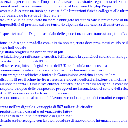
è essenziale per compensare l'impatto delle tasse universitarie, segnala una relazione
na straordinaria adesione di nuovi partner al Graphene Flagship Project
vorare o di cercare un impiego a causa delle limitazioni fisiche collegate alle ultim
può conservare lo status di «lavoratore»
le Cruz Villalón, uno Stato membro è obbligato ad autorizzare la prestazione di un
mpossibilità di prestarlo sul suo territorio dipenda da una carenza di carattere cont
i dispositivi medici. Dopo lo scandalo delle protesi mammarie francesi un piano d'azi
zione, un disegno o modello comunitario non registrato deve presumersi valido se il 
ttere individuale
registrano progressi ma occorre fare di più
e iniziative per rafforzare la crescita, l'efficienza e la qualità del servizio in Europa
crescita per l'economia dell'UE
llisce e semplifica la legislazione dell’UE, rendendola meno costosa
Commissione chiede all'Italia e alla Slovacchia chiarimenti nel merito
va macroregione adriatica e ionica: la Commissione avvicina i paesi tra loro
isponibili per il primo invito a presentare progetti dedicati all'azione per il clima
ssione finanzia 19 iniziative europee per far sì che i cittadini scelgano la combin
saporto europeo delle competenze per agevolare l'assunzione nel settore della rice
dati sull'osservazione della terra a fini commerciali
one non sono adattate al mondo del lavoro, secondo un quarto dei cittadini europei 
ntrano nell'era digitale a vantaggio di 507 milioni di cittadini
prodotti lattiero-caseari e sul «pacchetto latte»
nni di difesa della salute umana e degli animali
issario Andor accoglie con favore l’adozione di nuove norme internazionali per la t
mi