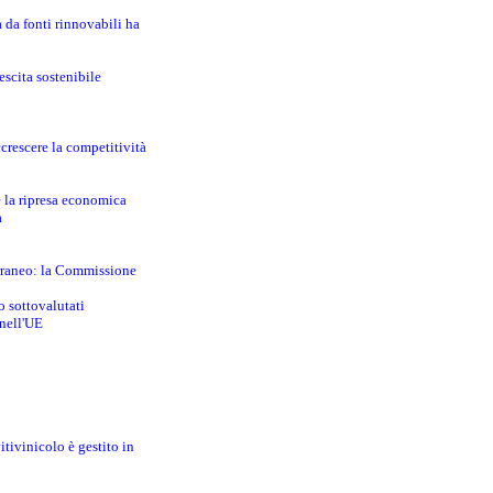
a da fonti rinnovabili ha
escita sostenibile
crescere la competitività
e la ripresa economica
a
erraneo: la Commissione
o sottovalutati
 nell'UE
itivinicolo è gestito in