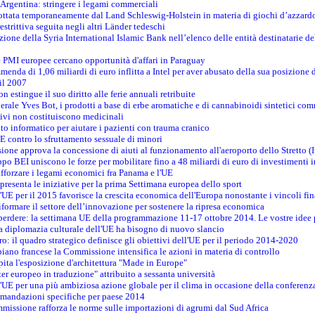
n Argentina: stringere i legami commerciali
adottata temporaneamente dal Land Schleswig-Holstein in materia di giochi d’azzard
estrittiva seguita negli altri Länder tedeschi
izione della Syria International Islamic Bank nell’elenco delle entità destinatarie del
le PMI europee cercano opportunità d'affari in Paraguay
menda di 1,06 miliardi di euro inflitta a Intel per aver abusato della sua posizione
 il 2007
on estingue il suo diritto alle ferie annuali retribuite
erale Yves Bot, i prodotti a base di erbe aromatiche e di cannabinoidi sintetici com
tivi non costituiscono medicinali
to informatico per aiutare i pazienti con trauma cranico
 contro lo sfruttamento sessuale di minori
ione approva la concessione di aiuti al funzionamento all'aeroporto dello Stretto (I
po BEI uniscono le forze per mobilitare fino a 48 miliardi di euro di investimenti 
rafforzare i legami economici fra Panama e l'UE
resenta le iniziative per la prima Settimana europea dello sport
ll'UE per il 2015 favorisce la crescita economica dell'Europa nonostante i vincoli fin
formare il settore dell’innovazione per sostenere la ripresa economica
erdere: la settimana UE della programmazione 11-17 ottobre 2014. Le vostre idee
la diplomazia culturale dell'UE ha bisogno di nuovo slancio
oro: il quadro strategico definisce gli obiettivi dell'UE per il periodo 2014-2020
piano francese la Commissione intensifica le azioni in materia di controllo
pita l'esposizione d'architettura "Made in Europe"
ter europeo in traduzione" attribuito a sessanta università
l'UE per una più ambiziosa azione globale per il clima in occasione della conferen
ccomandazioni specifiche per paese 2014
mmissione rafforza le norme sulle importazioni di agrumi dal Sud Africa