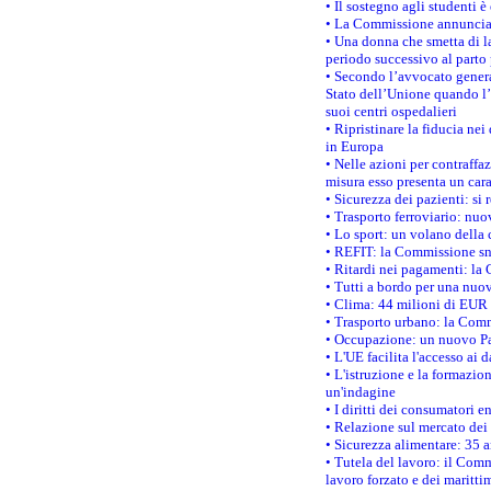
• Il sostegno agli studenti 
• La Commissione annuncia u
• Una donna che smetta di la
periodo successivo al parto 
• Secondo l’avvocato genera
Stato dell’Unione quando l’i
suoi centri ospedalieri
• Ripristinare la fiducia ne
in Europa
• Nelle azioni per contraffa
misura esso presenta un cara
• Sicurezza dei pazienti: si 
• Trasporto ferroviario: nuov
• Lo sport: un volano della 
• REFIT: la Commissione sne
• Ritardi nei pagamenti: la 
• Tutti a bordo per una nuo
• Clima: 44 milioni di EUR d
• Trasporto urbano: la Commi
• Occupazione: un nuovo Pas
• L'UE facilita l'accesso ai 
• L'istruzione e la formazi
un'indagine
• I diritti dei consumatori e
• Relazione sul mercato dei 
• Sicurezza alimentare: 35 a
• Tutela del lavoro: il Comm
lavoro forzato e dei maritti