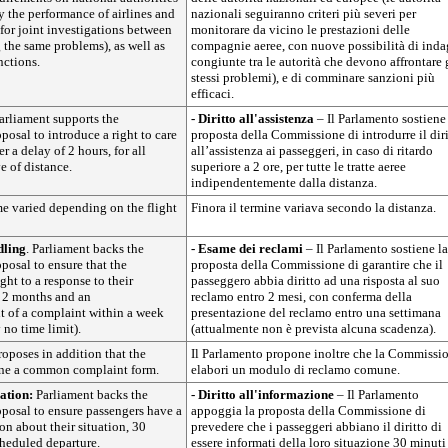
y the performance of airlines and
nazionali seguiranno criteri più severi per
 for joint investigations between
monitorare da vicino le prestazioni delle
g the same problems), as well as
compagnie aeree, con nuove possibilità di inda
nctions.
congiunte tra le autorità che devono affrontare 
stessi problemi), e di comminare sanzioni più
efficaci.
arliament supports the
- Diritto all'assistenza
– Il Parlamento sostiene
osal to introduce a right to care
proposta della Commissione di introdurre il diri
er a delay of 2 hours, for all
all’assistenza ai passeggeri, in caso di ritardo
ve of distance.
superiore a 2 ore, per tutte le tratte aeree
indipendentemente dalla distanza.
me varied depending on the flight
Finora il termine variava secondo la distanza.
dling
. Parliament backs the
- Esame dei reclami
– Il Parlamento sostiene la
osal to ensure that the
proposta della Commissione di garantire che il
ght to a response to their
passeggero abbia diritto ad una risposta al suo
 2 months and an
reclamo entro 2 mesi, con conferma della
of a complaint within a week
presentazione del reclamo entro una settimana
y no time limit).
(attualmente non è prevista alcuna scadenza).
oposes in addition that the
Il Parlamento propone inoltre che la Commissi
ne a common complaint form.
elabori un modulo di reclamo comune.
ation:
Parliament backs the
- Diritto all'informazione
– Il Parlamento
posal to ensure passengers have a
appoggia la proposta della Commissione di
on about their situation, 30
prevedere che i passeggeri abbiano il diritto di
cheduled departure.
essere informati della loro situazione 30 minuti