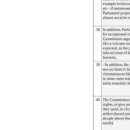
example technical
air – if maintenan
Parliament propos
almost never be 
38
In addition, Parl
for exceptional c
Commission argue
like a volcano e
expected, so the 
take account of f
foreseen.
39
- In addition, the
sets no limit to l
circumstances lik
in some cases sta
assist stranded ci
40
The Commission p
nights, to give pa
they need, in cir
strikes (based pr
decade shows that
needs).