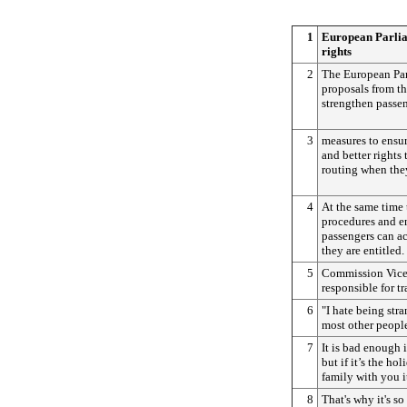
1
European Parlia
rights
2
The European Par
proposals from t
strengthen passen
3
measures to ensur
and better rights 
routing when they
4
At the same time 
procedures and e
passengers can ac
they are entitled.
5
Commission Vice-
responsible for tr
6
"I hate being stra
most other people
7
It is bad enough i
but if it’s the h
family with you i
8
That's why it's so