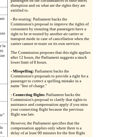
passengers on the circumstances of their travel
disruption and on what are the rights they are
entitled to.
nti
- Re-routing: Parliament backs the
Commission's proposal to improve the rights of
consumers by ensuring that passengers have a
ioni
right to be re-routed by another air carrier or
transport mode in case of cancellation when the
carrier cannot re-route on its own services.
e la
tti
The Commission proposes that this right applies
uire
after 12 hours, the Parliament suggests a much
lower limit of 8 hours.
- Misspelling:
Parliament backs the
Commission's proposals to provide a right for a
passenger to correct a spelling mistake in a
name "free of charge."
-
Connecting flights:
Parliament backs the
Commission's proposal to clarify that rights to
assistance and compensation apply if you miss
your connecting flight because the previous
flight was late.
te”
However, the Parliament specifies that the
la
compensation applies only where there is a
un
delay of at least 90 minutes for the first flight.