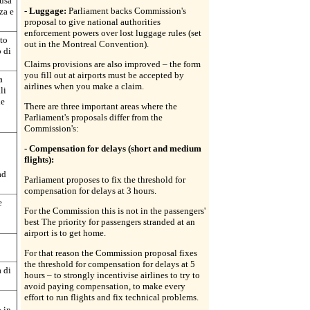
usa
- Luggage:
Parliament backs Commission's
za e
proposal to give national authorities
enforcement powers over lost luggage rules (set
nto
out in the Montreal Convention).
o di
Claims provisions are also improved – the form
you fill out at airports must be accepted by
a
airlines when you make a claim.
li
le
There are three important areas where the
Parliament's proposals differ from the
Commission's:
- Compensation for delays (short and medium
flights):
ad
Parliament proposes to fix the threshold for
compensation for delays at 3 hours.
e
For the Commission this is not in the passengers'
best The priority for passengers stranded at an
airport is to get home.
For that reason the Commission proposal fixes
the threshold for compensation for delays at 5
a di
hours – to strongly incentivise airlines to try to
avoid paying compensation, to make every
effort to run flights and fix technical problems.
o in