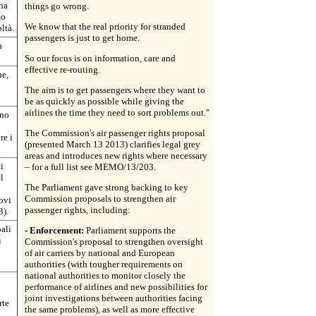
una
things go wrong.
mo
We know that the real priority for stranded
ltà.
passengers is just to get home.
a
So our focus is on information, care and
effective re-routing.
ne,
The aim is to get passengers where they want to
be as quickly as possible while giving the
airlines the time they need to sort problems out."
ano
The Commission's air passenger rights proposal
re i
(presented March 13 2013) clarifies legal grey
areas and introduces new rights where necessary
i
– for a full list see MEMO/13/203.
l
The Parliament gave strong backing to key
Commission proposals to strengthen air
ovi
passenger rights, including:
3).
ali
- Enforcement:
Parliament supports the
i
Commission's proposal to strengthen oversight
of air carriers by national and European
authorities (with tougher requirements on
national authorities to monitor closely the
performance of airlines and new possibilities for
joint investigations between authorities facing
rte
the same problems), as well as more effective