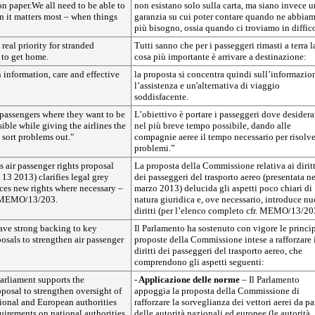
 on paper.We all need to be able to
non esistano solo sulla carta, ma siano invece 
n it matters most – when things
garanzia su cui poter contare quando ne abbia
più bisogno, ossia quando ci troviamo in diffico
real priority for stranded
Tutti sanno che per i passeggeri rimasti a terra l
t to get home.
cosa più importante è arrivare a destinazione:
n information, care and effective
la proposta si concentra quindi sull’informazio
l’assistenza e un'alternativa di viaggio
soddisfacente.
 passengers where they want to be
L’obiettivo è portare i passeggeri dove desider
sible while giving the airlines the
nel più breve tempo possibile, dando alle
 sort problems out."
compagnie aeree il tempo necessario per risolve
problemi.”
 air passenger rights proposal
La proposta della Commissione relativa ai diritt
13 2013) clarifies legal grey
dei passeggeri del trasporto aereo (presentata ne
ces new rights where necessary –
marzo 2013) delucida gli aspetti poco chiari di
ee MEMO/13/203.
natura giuridica e, ove necessario, introduce nu
diritti (per l’elenco completo cfr. MEMO/13/20
ave strong backing to key
Il Parlamento ha sostenuto con vigore le princip
sals to strengthen air passenger
proposte della Commissione intese a rafforzare 
diritti dei passeggeri del trasporto aereo, che
comprendono gli aspetti seguenti:
arliament supports the
-
Applicazione delle norme
– Il Parlamento
posal to strengthen oversight of
appoggia la proposta della Commissione di
ational and European authorities
rafforzare la sorveglianza dei vettori aerei da pa
uirements on national authorities
delle autorità nazionali ed europee (le autorità