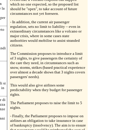
in
which no one expected, so the proposed list
e la
should be "open", to take account of future
circumstances not yet foreseen.
 per
- In addition, the current air passenger
regulation, sets no limit to liability – even in
eto
extraordinary circumstances like a volcano or
major crisis, where in some cases state
authorities would mobilise to assist stranded
citizens.
indi
The Commission proposes to introduce a limit
of 3 nights, to give passengers the certainty of
the care they need, in circumstances such as
snow, storms, strikes (based practical experience
over almost a decade shows that 3 nights covers
passengers' needs).
i si
This would also give airlines some
 in
predictability when they budget for passenger
rights.
e di
The Parliament proposes to raise the limit to 5
ezza
nights.
anze
- Finally, the Parliament proposes to impose on
anni
airlines an obligation to take insurance in case
of bankruptcy (insolvency). The aim is to ensure
that passengers would be reimbursed the cost of