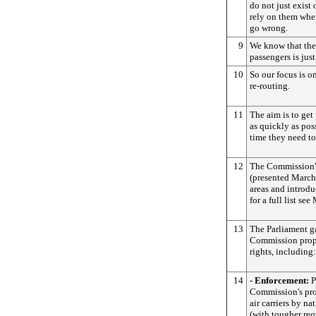
do not just exist
rely on them whe
go wrong.
9
We know that the 
passengers is jus
10
So our focus is o
re-routing.
11
The aim is to get
as quickly as pos
time they need to
12
The Commission's
(presented March 
areas and introdu
for a full list s
13
The Parliament g
Commission propo
rights, including:
14
- Enforcement:
P
Commission's pro
air carriers by n
(with tougher req