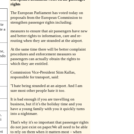
rights
The European Parliament has voted today on
proposals from the European Commission to
strengthen passenger rights including:
rie
te a
measures to ensure that air passengers have new
and better rights to information, care and re-
routing when they are stranded at the airport.
At the same time there will be better complaint
ne,
procedures and enforcement measures so
ando
passengers can actually obtain the rights to
which they are entitled.
Commission Vice-President Siim Kallas,
responsible for transport, said:
"I hate being stranded at an airport. And I am
i
sure most other people hate it too.
It is bad enough if you are travelling on
business, but if it’s the holiday time and you
have a young family with you it quickly turns
into a nightmare.
,
i
That's why it's so important that passenger rights
do not just exist on paper.We all need to be able
ri
to rely on them when it matters most – when