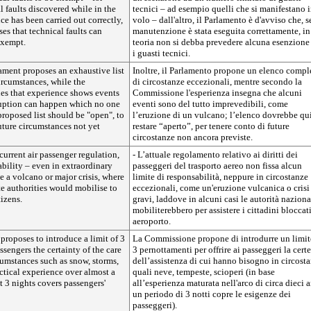
 faults discovered while in the
tecnici – ad esempio quelli che si manifestano 
ce has been carried out correctly,
volo – dall'altro, il Parlamento è d'avviso che, s
es that technical faults can
manutenzione è stata eseguita correttamente, in
exempt.
teoria non si debba prevedere alcuna esenzione
i guasti tecnici.
iament proposes an exhaustive list
Inoltre, il Parlamento propone un elenco compl
ircumstances, while the
di circostanze eccezionali, mentre secondo la
s that experience shows events
Commissione l'esperienza insegna che alcuni
ruption can happen which no one
eventi sono del tutto imprevedibili, come
proposed list should be "open", to
l’eruzione di un vulcano; l’elenco dovrebbe qu
uture circumstances not yet
restare “aperto”, per tenere conto di future
circostanze non ancora previste.
 current air passenger regulation,
- L’attuale regolamento relativo ai diritti dei
iability – even in extraordinary
passeggeri del trasporto aereo non fissa alcun
e a volcano or major crisis, where
limite di responsabilità, neppure in circostanze
te authorities would mobilise to
eccezionali, come un'eruzione vulcanica o crisi
tizens.
gravi, laddove in alcuni casi le autorità nazional
mobiliterebbero per assistere i cittadini bloccati
aeroporto.
roposes to introduce a limit of 3
La Commissione propone di introdurre un limit
ssengers the certainty of the care
3 pernottamenti per offrire ai passeggeri la cert
cumstances such as snow, storms,
dell’assistenza di cui hanno bisogno in circost
actical experience over almost a
quali neve, tempeste, scioperi (in base
 3 nights covers passengers'
all’esperienza maturata nell'arco di circa dieci 
un periodo di 3 notti copre le esigenze dei
passeggeri).