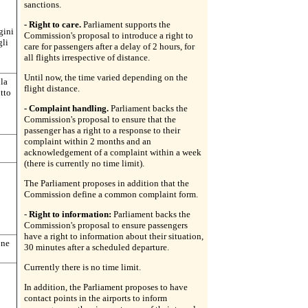
sanctions.
- Right to care.
Parliament supports the
gini
Commission's proposal to introduce a right to
gli
care for passengers after a delay of 2 hours, for
all flights irrespective of distance.
Until now, the time varied depending on the
 la
flight distance.
tto
- Complaint handling.
Parliament backs the
Commission's proposal to ensure that the
passenger has a right to a response to their
complaint within 2 months and an
acknowledgement of a complaint within a week
(there is currently no time limit).
The Parliament proposes in addition that the
Commission define a common complaint form.
-
Right to information:
Parliament backs the
Commission's proposal to ensure passengers
have a right to information about their situation,
one
30 minutes after a scheduled departure.
Currently there is no time limit.
In addition, the Parliament proposes to have
contact points in the airports to inform