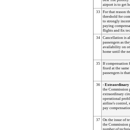
airport is to get 
33
For that reason t
threshold for com
to strongly incent
paying compensat
flights and fix t
34
Cancellation is a
passengers as the
availability on ot
home until the ne
35
If compensation f
fixed at the same 
passengers is that
36
- Extraordinary
the Commission p
extraordinary circ
operational probl
airline's control, 
pay compensatio
37
On the issue of t
the Commission p
number of technic