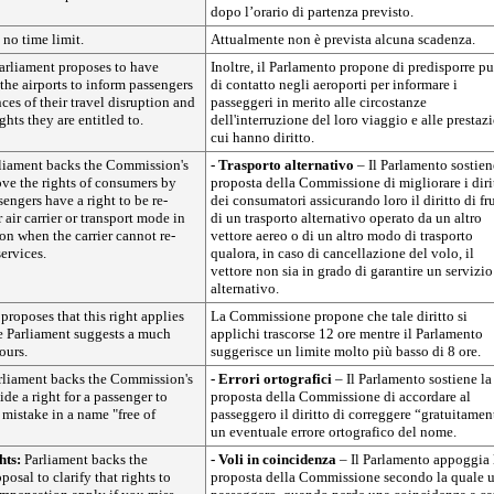
dopo l’orario di partenza previsto.
 no time limit.
Attualmente non è prevista alcuna scadenza.
Parliament proposes to have
Inoltre, il Parlamento propone di predisporre pu
 the airports to inform passengers
di contatto negli aeroporti per informare i
ces of their travel disruption and
passeggeri in merito alle circostanze
ghts they are entitled to.
dell'interruzione del loro viaggio e alle prestaz
cui hanno diritto.
liament backs the Commission's
- Trasporto alternativo
– Il Parlamento sostien
ve the rights of consumers by
proposta della Commissione di migliorare i diri
sengers have a right to be re-
dei consumatori assicurando loro il diritto di fr
 air carrier or transport mode in
di un trasporto alternativo operato da un altro
ion when the carrier cannot re-
vettore aereo o di un altro modo di trasporto
services.
qualora, in caso di cancellazione del volo, il
vettore non sia in grado di garantire un servizio
alternativo.
roposes that this right applies
La Commissione propone che tale diritto si
he Parliament suggests a much
applichi trascorse 12 ore mentre il Parlamento
ours.
suggerisce un limite molto più basso di 8 ore.
liament backs the Commission's
- Errori ortografici
– Il Parlamento sostiene la
ide a right for a passenger to
proposta della Commissione di accordare al
 mistake in a name "free of
passeggero il diritto di correggere “gratuitamen
un eventuale errore ortografico del nome.
hts:
Parliament backs the
- Voli in coincidenza
– Il Parlamento appoggia 
osal to clarify that rights to
proposta della Commissione secondo la quale 