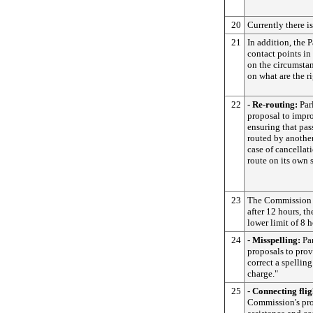
20
Currently there is
21
In addition, the 
contact points in
on the circumstan
on what are the ri
22
- Re-routing:
Par
proposal to impro
ensuring that pas
routed by another
case of cancellat
route on its own 
23
The Commission p
after 12 hours, t
lower limit of 8 h
24
- Misspelling:
Par
proposals to prov
correct a spelling
charge."
25
- Connecting flig
Commission's prop