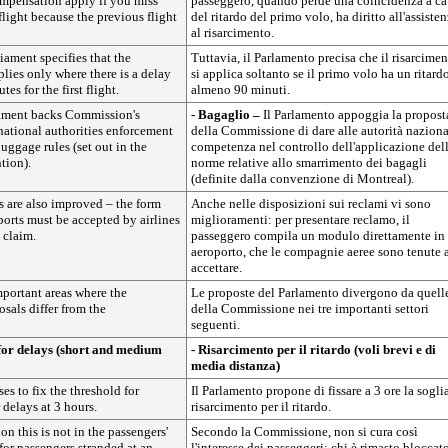
ompensation apply if you miss
passeggero, quando perde una coincidenza a ca
light because the previous flight
del ritardo del primo volo, ha diritto all'assisten
al risarcimento.
iament specifies that the
Tuttavia, il Parlamento precisa che il risarcime
ies only where there is a delay
si applica soltanto se il primo volo ha un ritard
tes for the first flight.
almeno 90 minuti.
ament backs Commission's
- Bagaglio –
Il Parlamento appoggia la propost
national authorities enforcement
della Commissione di dare alle autorità naziona
luggage rules (set out in the
competenza nel controllo dell'applicazione del
tion).
norme relative allo smarrimento dei bagagli
(definite dalla convenzione di Montreal).
s are also improved – the form
Anche nelle disposizioni sui reclami vi sono
rports must be accepted by airlines
miglioramenti: per presentare reclamo, il
 claim.
passeggero compila un modulo direttamente in
aeroporto, che le compagnie aeree sono tenute 
accettare.
mportant areas where the
Le proposte del Parlamento divergono da quell
osals differ from the
della Commissione nei tre importanti settori
seguenti.
for delays (short and medium
- Risarcimento per il ritardo (voli brevi e di
media distanza)
es to fix the threshold for
Il Parlamento propone di fissare a 3 ore la sogli
delays at 3 hours.
risarcimento per il ritardo.
n this is not in the passengers'
Secondo la Commissione, non si cura così
 for passengers stranded at an
l'interesse dei passeggeri: chi è rimasto bloccat