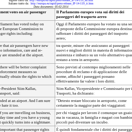
Inglese tratto da:
http://europa.eu/rapid/press-release_IP-14-119_en.htm
Italiano tratto da:
http://europa.eu/rapid/press-release_IP-14-119_it.htm
Data documento: 05-02-2014
ment votes on air passenger
Il Parlamento europeo vota sui diritti dei
passeggeri del trasporto aereo
liament has voted today on
Oggi il Parlamento europeo ha votato su una se
he European Commission to
di proposte della Commissione europea destina
ger rights including:
rafforzare i diritti dei passeggeri del trasporto
aereo;
e that air passengers have new
tra queste, misure che assicurano ai passeggeri
to information, care and re-
nuovi e migliori diritti in materia di informazio
 are stranded at the airport.
assistenza e imbarco su un volo alternativo qu
restano a terra in aeroporto.
there will be better complaint
Sono previsti al contempo miglioramenti nelle
nforcement measures so
procedure di reclamo e di applicazione delle
tually obtain the rights to which
norme, affinché i passeggeri possano
effettivamente far valere i loro diritti.
President Siim Kallas,
Siim Kallas, Vicepresidente e Commissario per 
ansport, said:
Trasporti, ha dichiarato:
nded at an airport. And I am sure
“Detesto restare bloccato in aeroporto, come
 hate it too.
certamente la maggior parte dei viaggiatori:
f you are travelling on business,
per chi viaggia per lavoro è comunque un guaio
oliday time and you have a young
ma in vacanza, in famiglia e magari con bambin
t quickly turns into a nightmare.
piccoli può diventare un incubo.
 important that passenger rights
È quindi fondamentale che i diritti dei passegge