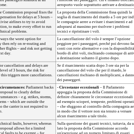
home.
aeroporto vuole soprattutto arrivare a destinazi
he Commission proposal fixes the
La proposta della Commissione fissa quindi la
pensation for delays at 5 hours –
soglia di risarcimento del ritardo a 5 ore per ind
ivise airlines to try to avoid
le compagnie aeree a evitare i risarcimenti e ad
ion, to make every effort to run
adoprarsi al massimo per risolvere i problemi
echnical problems.
tecnici e ripristinare i voli.
lways the worst option for
La cancellazione del volo è sempre l’opzione
y then rely on re-routing and
peggiore per i passeggeri, perché poi devono far
her flights – and risk not getting
conti con rotte alternative e con la disponibilità
xt day.
bordo di altri voli, rischiando comunque di arri
a destinazione soltanto il giorno dopo.
or cancellation and delays are
Se il risarcimento scatta dopo 3 ore sia per la
level of 3 hours, the risk for
cancellazione del volo che per il ritardo, le
 this triggers more cancellations.
cancellazioni rischiano di moltiplicarsi, a dann
dei passeggeri.
 circumstances:
Parliament backs
- Circostanze eccezionali
– Il Parlamento
roposal to clearly define
appoggia la proposta della Commissione di
umstances – e.g. strikes, storms,
definire chiaramente le circostanze eccezionali
ems – which are outside the
ad esempio scioperi, tempeste, problemi operat
so the carrier is not required to
– che sfuggono al controllo della compagnia ae
n.
in modo che il vettore non sia tenuto a versare
alcun risarcimento a tale titolo.
echnical faults, however, whereas
Sulla questione dei guasti tecnici, tuttavia, da 
roposal allows for a limited
lato la proposta della Commissione accorda
al faults to be exempt – for
un'esenzione ad un numero limitato di guasti