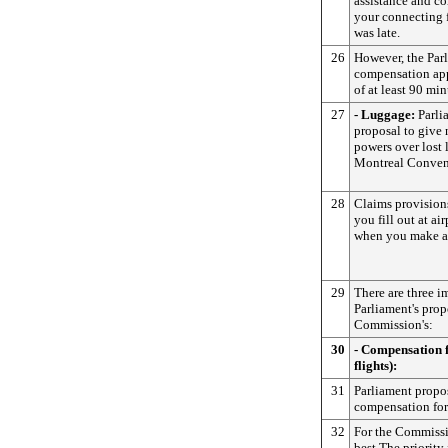
assistance and c
your connecting f
was late.
26
However, the Parl
compensation appl
of at least 90 minu
27
- Luggage:
Parli
proposal to give 
powers over lost 
Montreal Conven
28
Claims provision
you fill out at ai
when you make a
29
There are three i
Parliament's prop
Commission's:
30
- Compensation 
flights):
31
Parliament propos
compensation for 
32
For the Commissio
best The priority