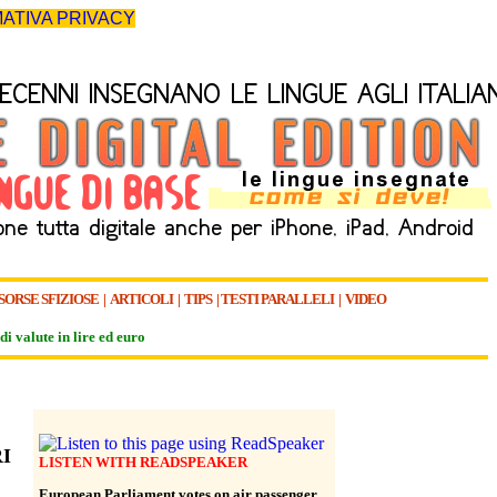
ATIVA PRIVACY
SORSE SFIZIOSE
|
ARTICOLI
|
TIPS
|
TESTI PARALLELI
|
VIDEO
di valute in lire ed euro
I
LISTEN WITH READSPEAKER
European Parliament votes on air passenger