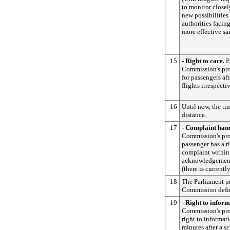
to monitor closel
new possibilities
authorities facin
more effective sa
15
- Right to care.
P
Commission's prop
for passengers aft
flights irrespecti
16
Until now, the ti
distance.
17
- Complaint han
Commission's prop
passenger has a ri
complaint within
acknowledgement 
(there is currentl
18
The Parliament pr
Commission defi
19
- Right to inform
Commission's pro
right to informati
minutes after a s