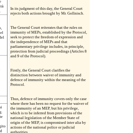
e
ità
In its judgment of this day, the General Court
.
rejects both actions brought by Mr. Gollnisch.
The General Court reiterates that the rules on
o,
immunity of MEPs, established by the Protocol,
del
seek to protect the freedom of expression and
del
the independence of MEPs and that
parliamentary privilege includes, in principle,
protection from judicial proceedings (Articles 8
and 9 of the Protocol).
a
Firstly, the General Court clarifies the
distinction between waiver of immunity and
defence of immunity within the meaning of the
Protocol.
Thus, defence of immunity covers only the case
where there has been no request for the waiver of
si
the immunity of an MEP, but his privilege,
g.
which is to be inferred from provisions of the
te
national legislation of the Member State of
origin of the MEP, is compromised inter alia by
gito
actions of the national police or judicial
ad
authorities.