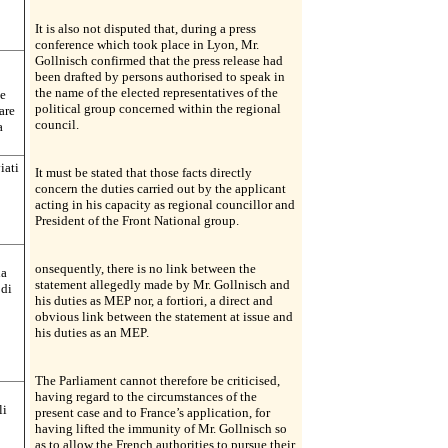
It is also not disputed that, during a press
conference which took place in Lyon, Mr.
Gollnisch confirmed that the press release had
been drafted by persons authorised to speak in
the name of the elected representatives of the
ie
political group concerned within the regional
are
council.
a
iati
It must be stated that those facts directly
concern the duties carried out by the applicant
acting in his capacity as regional councillor and
President of the Front National group.
onsequently, there is no link between the
na
statement allegedly made by Mr. Gollnisch and
 di
his duties as MEP nor, a fortiori, a direct and
obvious link between the statement at issue and
his duties as an MEP.
The Parliament cannot therefore be criticised,
having regard to the circumstances of the
li
present case and to France’s application, for
having lifted the immunity of Mr. Gollnisch so
as to allow the French authorities to pursue their