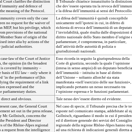
al Court clarifies the distinction
Il Tribunale chiarisce innanzitutto la distinzion
f immunity and defence of
che dev’essere operata tra la revoca dell’immun
the meaning of the Protocol.
e la difesa dell’immunità ai sensi del Protocollo
 immunity covers only the case
La difesa dell’immunità è quindi concepibile
een no request for the waiver of
unicamente nell’ipotesi in cui, in difetto di
an MEP, but his privilege, which
richiesta di revoca dell’immunità di un deputat
from provisions of the national
l’inviolabilità, quale risulta dalle disposizioni 
e Member State of origin of the
diritto nazionale dello Stato membro d’origine 
ed inter alia by actions of the
parlamentare, è compromessa, in particolare,
 judicial authorities.
dall’attività delle autorità di polizia o
giurisdizionali nazionali.
e case-law of the Court of Justice
Esso ricorda in seguito la giurisprudenza della
, the opinion (in the broadest
Corte di giustizia, secondo la quale l’opinione
 is covered by immunity –
(intesa in senso ampio) di un deputato benefici
e basis of EU law – only where it
dell’immunità – istituita in base al diritto
d ‘in the performance of [his
dell’Unione – soltanto allorché sia stata
plying the requirement of a link
manifestata «nell’esercizio delle sue funzioni»,
ion expressed and the
implicando pertanto un nesso necessario tra
e parliamentary duties.
l’opinione espressa e le funzioni parlamentari.
 direct and obvious.
Tale nesso dev’essere diretto ed evidente.
resent case, the General Court
Nel caso di specie, il Tribunale precisa che le te
tement set out in the press release,
esposte nel comunicato stampa, addebitate al si
y Mr. Gollnisch, concerns the
Gollnisch, riguardano il modo in cui il presiden
the President and Director
ed il direttore generale dei servizi del Consiglio
es of the Rhône-Alpes regional
regionale della regione Rhône-Alpes hanno rea
o a request from the intelligence
ad una richiesta di indicazioni generali diretta 