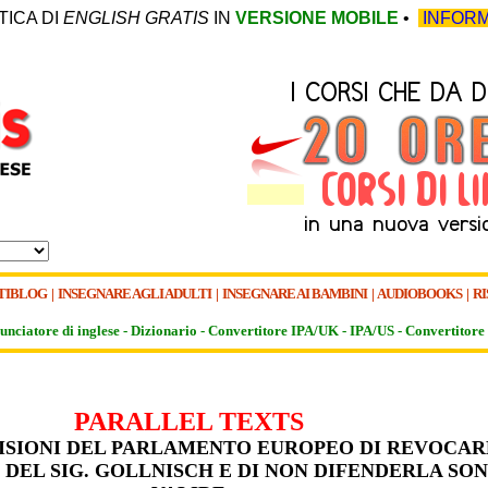
TICA DI
ENGLISH GRATIS
IN
VERSIONE MOBILE
•
INFORM
TIBLOG
|
INSEGNARE AGLI ADULTI
|
INSEGNARE AI BAMBINI
|
AUDIOBOOKS
|
RI
unciatore di inglese -
Dizionario -
Convertitore IPA/UK
-
IPA/US
-
Convertitore 
PARALLEL TEXTS
ISIONI DEL PARLAMENTO EUROPEO DI REVOCAR
 DEL SIG. GOLLNISCH E DI NON DIFENDERLA SO