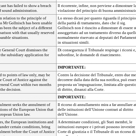
icant has failed to show a breach
Il ricorrente, infine, non perviene a dimostrare l
of sound administration.
violazione del principio di buona amministrazi
n relation to the principle of
Lo stesso dicasi per quanto riguarda il principio
 as Mr Gollnisch has been unable
della parità di trattamento, dato che il sig.
s been the subject of a different
Gollnisch non è riuscito a dimostrare di essere s
arison with that usually reserved
assoggettato ad un trattamento diverso da quell
arable situations.
normalmente riservato ai deputati del Parlamen
in situazioni simili.
e General Court dismisses the
Di conseguenza il Tribunale respinge i ricorsi e,
 the subsidiary application for
subordine, le domande di risarcimento.
IMPORTANTE:
d to points of law only, may be
Contro la decisione del Tribunale, entro due me
e Court of Justice against the
decorrere dalla data della sua notifica, può esse
General Court within two months
proposta un’impugnazione, limitata alle questi
 the decision.
di diritto, dinanzi alla Corte.
IMPORTANTE:
nulment seeks the annulment of
Il ricorso di annullamento mira a far annullare at
tutions of the European Union that
delle istituzioni dell’Unione contrari al diritto
European Union law.
dell’Unione.
s, the European institutions and
A determinate condizioni, gli Stati membri, le
under certain conditions, bring
istituzioni europee e i privati possono investire 
ulment before the Court of Justice
Corte di giustizia o il Tribunale di un ricorso di