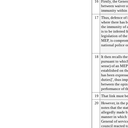
16
Firstly, the Gener
between waiver o
immunity within 
17
Thus, defence of
where there has b
the immunity of 
is to be inferred 
legislation of th
MEP, is compromis
national police or
18
It then recalls th
pursuant to which
sense) of an MEP
established on th
has been expresse
duties]’, thus im
between the opin
performance of th
19
That link must be
20
However, in the p
notes that the sta
allegedly made b
manner in which 
General of servic
council reacted t