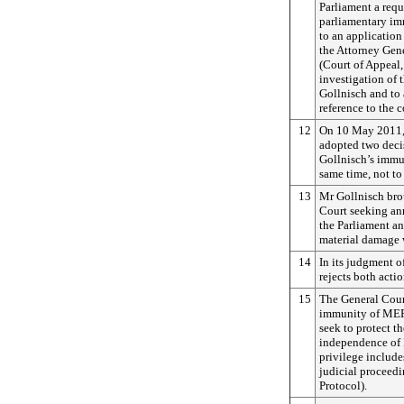
Parliament a requ
parliamentary im
to an applicatio
the Attorney Gen
(Court of Appeal,
investigation of 
Gollnisch and to 
reference to the 
12
On 10 May 2011,
adopted two decis
Gollnisch’s immu
same time, not to
13
Mr Gollnisch bro
Court seeking an
the Parliament a
material damage 
14
In its judgment o
rejects both acti
15
The General Court
immunity of MEPs
seek to protect t
independence of 
privilege include
judicial proceedi
Protocol).