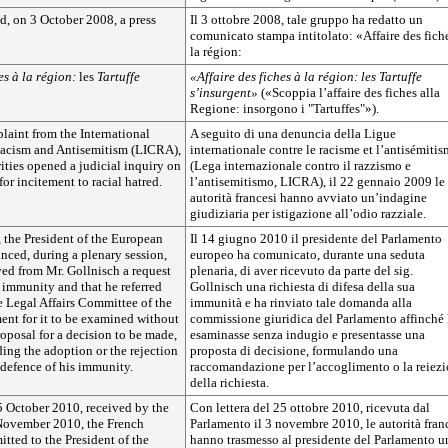
d, on 3 October 2008, a press
Il 3 ottobre 2008, tale gruppo ha redatto un
comunicato stampa intitolato: «Affaire des fich
la région:
hes à la région:
les
Tartuffe
«Affaire des fiches à la région:
les
Tartuffe
s’insurgent»
(«Scoppia l’affaire des fiches alla
Regione: insorgono i "Tartuffes"»).
laint from the International
A seguito di una denuncia della Ligue
acism and Antisemitism (LICRA),
internationale contre le racisme et l’antisémiti
ities opened a judicial inquiry on
(Lega internazionale contro il razzismo e
or incitement to racial hatred.
l’antisemitismo, LICRA), il 22 gennaio 2009 le
autorità francesi hanno avviato un’indagine
giudiziaria per istigazione all’odio razziale.
 the President of the European
Il 14 giugno 2010 il presidente del Parlamento
nced, during a plenary session,
europeo ha comunicato, durante una seduta
ved from Mr. Gollnisch a request
plenaria, di aver ricevuto da parte del sig.
s immunity and that he referred
Gollnisch una richiesta di difesa della sua
he Legal Affairs Committee of the
immunità e ha rinviato tale domanda alla
ent for it to be examined without
commissione giuridica del Parlamento affinché 
roposal for a decision to be made,
esaminasse senza indugio e presentasse una
ing the adoption or the rejection
proposta di decisione, formulando una
r defence of his immunity.
raccomandazione per l’accoglimento o la reiez
della richiesta.
5 October 2010, received by the
Con lettera del 25 ottobre 2010, ricevuta dal
November 2010, the French
Parlamento il 3 novembre 2010, le autorità fran
itted to the President of the
hanno trasmesso al presidente del Parlamento u