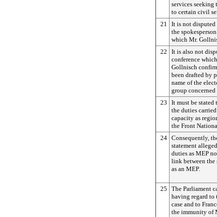
services seeking 
to certain civil s
21
It is not disputed
the spokesperson 
which Mr. Gollnis
22
It is also not dis
conference which
Gollnisch confirm
been drafted by p
name of the elect
group concerned 
23
It must be stated 
the duties carried
capacity as regio
the Front Nationa
24
Consequently, the
statement allege
duties as MEP nor,
link between the 
as an MEP.
25
The Parliament ca
having regard to 
case and to France
the immunity of M