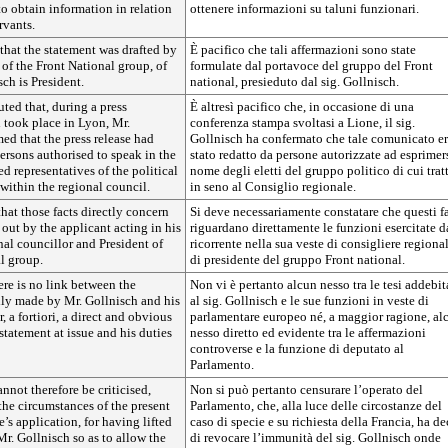
to obtain information in relation
ottenere informazioni su taluni funzionari.
ervants.
 that the statement was drafted by
È pacifico che tali affermazioni sono state
of the Front National group, of
formulate dal portavoce del gruppo del Front
ch is President.
national, presieduto dal sig. Gollnisch.
puted that, during a press
È altresì pacifico che, in occasione di una
 took place in Lyon, Mr.
conferenza stampa svoltasi a Lione, il sig.
ed that the press release had
Gollnisch ha confermato che tale comunicato e
ersons authorised to speak in the
stato redatto da persone autorizzate ad esprimer
ed representatives of the political
nome degli eletti del gruppo politico di cui trat
within the regional council.
in seno al Consiglio regionale.
that those facts directly concern
Si deve necessariamente constatare che questi fa
 out by the applicant acting in his
riguardano direttamente le funzioni esercitate d
nal councillor and President of
ricorrente nella sua veste di consigliere regiona
l group.
di presidente del gruppo Front national.
re is no link between the
Non vi è pertanto alcun nesso tra le tesi addebit
dly made by Mr. Gollnisch and his
al sig. Gollnisch e le sue funzioni in veste di
 a fortiori, a direct and obvious
parlamentare europeo né, a maggior ragione, al
statement at issue and his duties
nesso diretto ed evidente tra le affermazioni
controverse e la funzione di deputato al
Parlamento.
nnot therefore be criticised,
Non si può pertanto censurare l’operato del
the circumstances of the present
Parlamento, che, alla luce delle circostanze del
’s application, for having lifted
caso di specie e su richiesta della Francia, ha de
r. Gollnisch so as to allow the
di revocare l’immunità del sig. Gollnisch onde