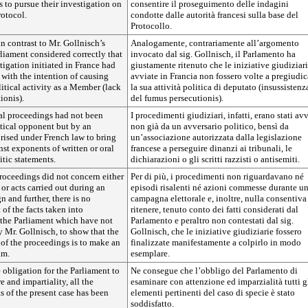
s to pursue their investigation on
consentire il proseguimento delle indagini
rotocol.
condotte dalle autorità francesi sulla base del
Protocollo.
in contrast to Mr. Gollnisch’s
Analogamente, contrariamente all’argomento
liament considered correctly that
invocato dal sig. Gollnisch, il Parlamento ha
stigation initiated in France had
giustamente ritenuto che le iniziative giudiziar
with the intention of causing
avviate in Francia non fossero volte a pregiudic
itical activity as a Member (lack
la sua attività politica di deputato (insussistenz
ionis).
del fumus persecutionis).
ial proceedings had not been
I procedimenti giudiziari, infatti, erano stati avv
itical opponent but by an
non già da un avversario politico, bensì da
rised under French law to bring
un’associazione autorizzata dalla legislazione
st exponents of written or oral
francese a perseguire dinanzi ai tribunali, le
itic statements.
dichiarazioni o gli scritti razzisti o antisemiti.
proceedings did not concern either
Per di più, i procedimenti non riguardavano né
 or acts carried out during an
episodi risalenti né azioni commesse durante u
n and further, there is no
campagna elettorale e, inoltre, nulla consentiva
 of the facts taken into
ritenere, tenuto conto dei fatti considerati dal
 the Parliament which have not
Parlamento e peraltro non contestati dal sig.
 Mr. Gollnisch, to show that the
Gollnisch, che le iniziative giudiziarie fossero
of the proceedings is to make an
finalizzate manifestamente a colpirlo in modo
im.
esemplare.
e obligation for the Parliament to
Ne consegue che l’obbligo del Parlamento di
e and impartiality, all the
esaminare con attenzione ed imparzialità tutti g
s of the present case has been
elementi pertinenti del caso di specie è stato
soddisfatto.