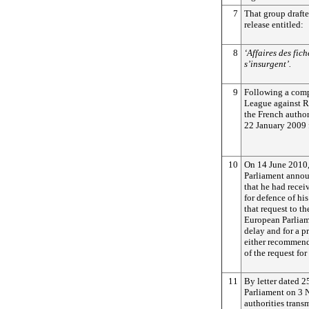
7
That group drafte
release entitled:
8
‘Affaires des fic
s’insurgent’.
9
Following a comp
League against R
the French author
22 January 2009 f
10
On 14 June 2010,
Parliament annou
that he had recei
for defence of hi
that request to t
European Parliam
delay and for a p
either recommend
of the request fo
11
By letter dated 2
Parliament on 3 
authorities transm