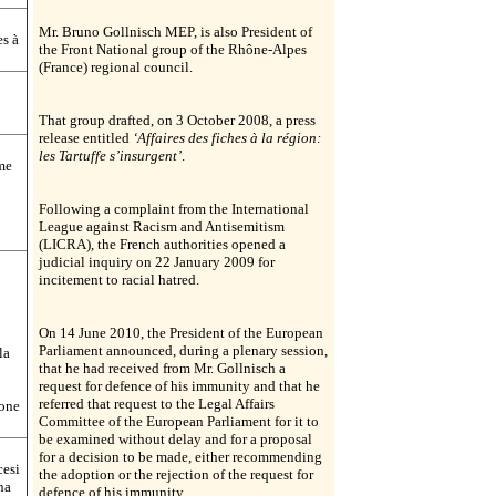
Mr. Bruno Gollnisch MEP, is also President of
es à
the Front National group of the Rhône-Alpes
(France) regional council.
That group drafted, on 3 October 2008, a press
release entitled
‘Affaires des fiches à la région:
les Tartuffe s’insurgent’
.
sme
Following a complaint from the International
League against Racism and Antisemitism
(LICRA), the French authorities opened a
judicial inquiry on 22 January 2009 for
incitement to racial hatred.
On 14 June 2010, the President of the European
Parliament announced, during a plenary session,
la
that he had received from Mr. Gollnisch a
request for defence of his immunity and that he
referred that request to the Legal Affairs
ione
Committee of the European Parliament for it to
be examined without delay and for a proposal
for a decision to be made, either recommending
cesi
the adoption or the rejection of the request for
na
defence of his immunity.