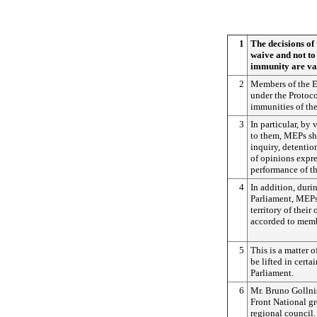
1
The decisions of
waive and not to
immunity are va
2
Members of the E
under the Protoco
immunities of th
3
In particular, by
to them, MEPs sha
inquiry, detentio
of opinions expre
performance of th
4
In addition, duri
Parliament, MEPs 
territory of their
accorded to membe
5
This is a matter 
be lifted in cert
Parliament.
6
Mr. Bruno Gollnis
Front National g
regional council.