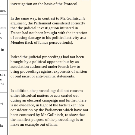
investigation on the basis of the Protocol.
a
one.
In the same way, in contrast to Mr. Gollnisch’s
argument, the Parliament considered correctly
tato
that the judicial investigation initiated in
o
France had not been brought with the intention
to
of causing damage to his political activity as a
Member (lack of fumus persecutionis).
 in
Indeed the judicial proceedings had not been
brought by a political opponent but by an
association authorised under French law to
bring proceedings against exponents of written
si a
or oral racist or anti-Semitic statements.
re
oni
In addition, the proceedings did not concern
either historical matters or acts carried out
during an electoral campaign and further, there
ti
is no evidence, in light of the facts taken into
consideration by the Parliament which have not
been contested by Mr. Gollnisch, to show that
the manifest purpose of the proceedings is to
make an example out of him.
la