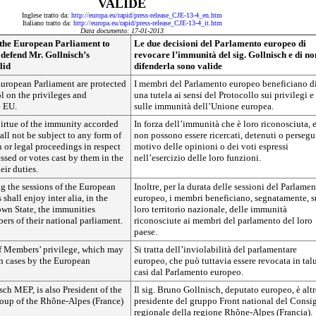
VALIDE
Inglese tratto da:
http://europa.eu/rapid/press-release_CJE-13-4_en.htm
Italiano tratto da:
http://europa.eu/rapid/press-release_CJE-13-4_it.htm
Data documento: 17-01-2013
 the European Parliament to
Le due decisioni del Parlamento europeo di
 defend Mr. Gollnisch’s
revocare l’immunità del sig. Gollnisch e di no
lid
difenderla sono valide
uropean Parliament are protected
I membri del Parlamento europeo beneficiano d
l on the privileges and
una tutela ai sensi del Protocollo sui privilegi e
e EU.
sulle immunità dell’Unione europea.
 virtue of the immunity accorded
In forza dell’immunità che è loro riconosciuta, e
ll not be subject to any form of
non possono essere ricercati, detenuti o persegui
n or legal proceedings in respect
motivo delle opinioni o dei voti espressi
ssed or votes cast by them in the
nell’esercizio delle loro funzioni.
eir duties.
ng the sessions of the European
Inoltre, per la durata delle sessioni del Parlame
shall enjoy inter alia, in the
europeo, i membri beneficiano, segnatamente, s
 own State, the immunities
loro territorio nazionale, delle immunità
rs of their national parliament.
riconosciute ai membri del parlamento del loro
paese.
of Members’ privilege, which may
Si tratta dell’inviolabilità del parlamentare
ain cases by the European
europeo, che può tuttavia essere revocata in tal
casi dal Parlamento europeo.
ch MEP, is also President of the
Il sig. Bruno Gollnisch, deputato europeo, è altr
roup of the Rhône-Alpes (France)
presidente del gruppo Front national del Consi
regionale della regione Rhône-Alpes (Francia).