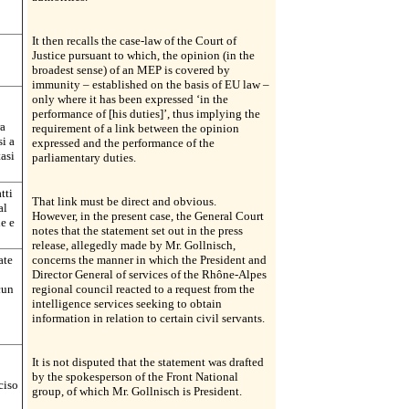
It then recalls the case-law of the Court of
Justice pursuant to which, the opinion (in the
broadest sense) of an MEP is covered by
immunity – established on the basis of EU law –
only where it has been expressed ‘in the
performance of [his duties]’, thus implying the
ra
requirement of a link between the opinion
si a
expressed and the performance of the
tasi
parliamentary duties.
tti
That link must be direct and obvious.
al
However, in the present case, the General Court
le e
notes that the statement set out in the press
release, allegedly made by Mr. Gollnisch,
ate
concerns the manner in which the President and
Director General of services of the Rhône-Alpes
cun
regional council reacted to a request from the
intelligence services seeking to obtain
information in relation to certain civil servants.
It is not disputed that the statement was drafted
by the spokesperson of the Front National
ciso
group, of which Mr. Gollnisch is President.