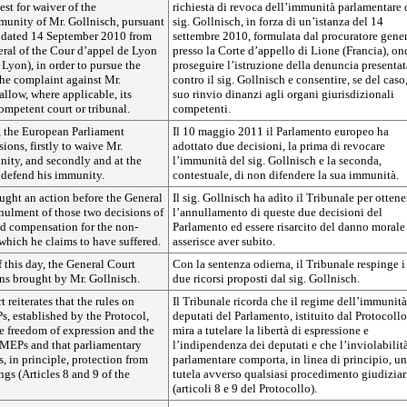
est for waiver of the
richiesta di revoca dell’immunità parlamentare 
munity of Mr. Gollnisch, pursuant
sig. Gollnisch, in forza di un’istanza del 14
n dated 14 September 2010 from
settembre 2010, formulata dal procuratore gene
eral of the Cour d’appel de Lyon
presso la Corte d’appello di Lione (Francia), on
 Lyon), in order to pursue the
proseguire l’istruzione della denuncia presentat
the complaint against Mr.
contro il sig. Gollnisch e consentire, se del caso,
allow, where applicable, its
suo rinvio dinanzi agli organi giurisdizionali
competent court or tribunal.
competenti.
 the European Parliament
Il 10 maggio 2011 il Parlamento europeo ha
ions, firstly to waive Mr.
adottato due decisioni, la prima di revocare
nity, and secondly and at the
l’immunità del sig. Gollnisch e la seconda,
 defend his immunity.
contestuale, di non difendere la sua immunità.
ught an action before the General
Il sig. Gollnisch ha adìto il Tribunale per ottene
nulment of those two decisions of
l’annullamento di queste due decisioni del
nd compensation for the non-
Parlamento ed essere risarcito del danno morale
which he claims to have suffered.
asserisce aver subito.
f this day, the General Court
Con la sentenza odierna, il Tribunale respinge i
ons brought by Mr. Gollnisch.
due ricorsi proposti dal sig. Gollnisch.
 reiterates that the rules on
Il Tribunale ricorda che il regime dell’immunità
, established by the Protocol,
deputati del Parlamento, istituito dal Protocollo
he freedom of expression and the
mira a tutelare la libertà di espressione e
MEPs and that parliamentary
l’indipendenza dei deputati e che l’inviolabilit
s, in principle, protection from
parlamentare comporta, in linea di principio, u
ngs (Articles 8 and 9 of the
tutela avverso qualsiasi procedimento giudiziar
(articoli 8 e 9 del Protocollo).