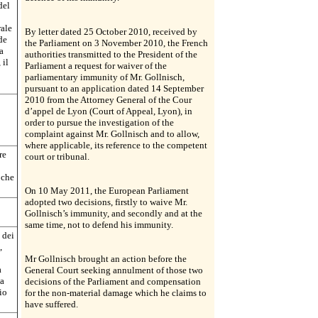
del
rale
By letter dated 25 October 2010, received by
de
the Parliament on 3 November 2010, the French
a
authorities transmitted to the President of the
 il
Parliament a request for waiver of the
parliamentary immunity of Mr. Gollnisch,
pursuant to an application dated 14 September
2010 from the Attorney General of the Cour
d’appel de Lyon (Court of Appeal, Lyon), in
order to pursue the investigation of the
complaint against Mr. Gollnisch and to allow,
where applicable, its reference to the competent
re
court or tribunal.
 che
On 10 May 2011, the European Parliament
adopted two decisions, firstly to waive Mr.
Gollnisch’s immunity, and secondly and at the
same time, not to defend his immunity.
 dei
,
Mr Gollnisch brought an action before the
à
General Court seeking annulment of those two
na
decisions of the Parliament and compensation
io
for the non-material damage which he claims to
have suffered.