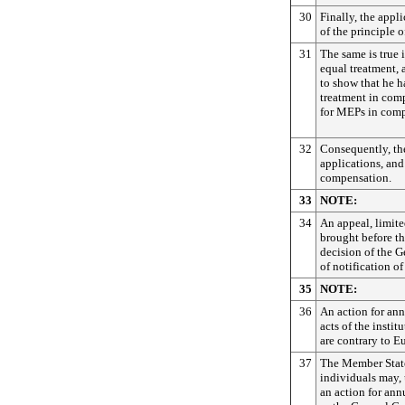
30
Finally, the appl
of the principle 
31
The same is true i
equal treatment,
to show that he ha
treatment in comp
for MEPs in comp
32
Consequently, th
applications, and
compensation.
33
NOTE:
34
An appeal, limite
brought before th
decision of the 
of notification of
35
NOTE:
36
An action for an
acts of the insti
are contrary to 
37
The Member State
individuals may, 
an action for ann