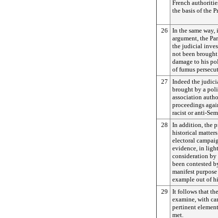
French authoritie
the basis of the P
26
In the same way, 
argument, the Par
the judicial inve
not been brought 
damage to his pol
of fumus persecut
27
Indeed the judic
brought by a pol
association autho
proceedings again
racist or anti-Sem
28
In addition, the 
historical matters
electoral campaig
evidence, in light
consideration by
been contested by
manifest purpose 
example out of h
29
It follows that th
examine, with car
pertinent element
met.