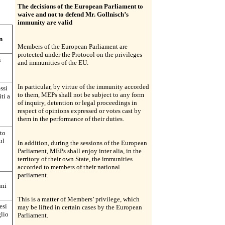
T
he decisions of the European Parliament to
waive and not to defend Mr. Gollnisch’s
immunity are valid
n
Members of the European Parliament are
protected under the Protocol on the privileges
i
and immunities of the EU.
In particular, by virtue of the immunity accorded
ssi
to them, MEPs shall not be subject to any form
ti a
of inquiry, detention or legal proceedings in
respect of opinions expressed or votes cast by
them in the performance of their duties.
nto
ul
In addition, during the sessions of the European
Parliament, MEPs shall enjoy inter alia, in the
territory of their own State, the immunities
accorded to members of their national
parliament.
uni
This is a matter of Members’ privilege, which
esì
may be lifted in certain cases by the European
glio
Parliament.