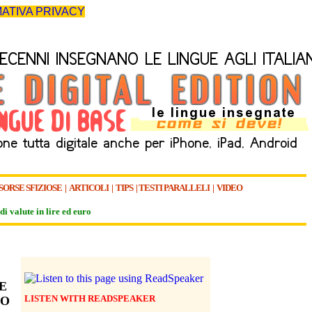
ATIVA PRIVACY
SORSE SFIZIOSE
|
ARTICOLI
|
TIPS
|
TESTI PARALLELI
|
VIDEO
di valute in lire ed euro
E
LISTEN WITH READSPEAKER
NO