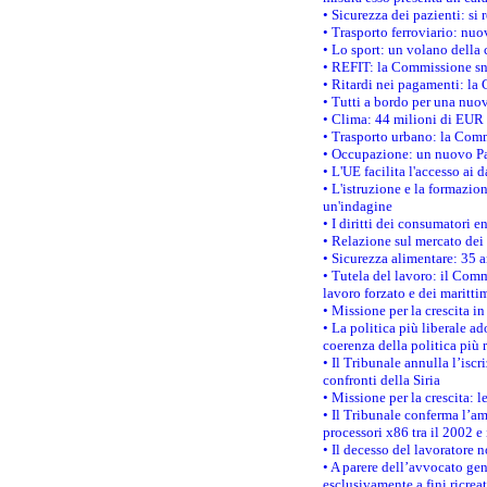
• Sicurezza dei pazienti: si 
• Trasporto ferroviario: nuov
• Lo sport: un volano della 
• REFIT: la Commissione sne
• Ritardi nei pagamenti: la 
• Tutti a bordo per una nuo
• Clima: 44 milioni di EUR d
• Trasporto urbano: la Commi
• Occupazione: un nuovo Pas
• L'UE facilita l'accesso ai 
• L'istruzione e la formazi
un'indagine
• I diritti dei consumatori e
• Relazione sul mercato dei 
• Sicurezza alimentare: 35 a
• Tutela del lavoro: il Comm
lavoro forzato e dei maritti
• Missione per la crescita i
• La politica più liberale 
coerenza della politica più r
• Il Tribunale annulla l’iscr
confronti della Siria
• Missione per la crescita: 
• Il Tribunale conferma l’am
processori x86 tra il 2002 e
• Il decesso del lavoratore n
• A parere dell’avvocato gen
esclusivamente a fini ricrea