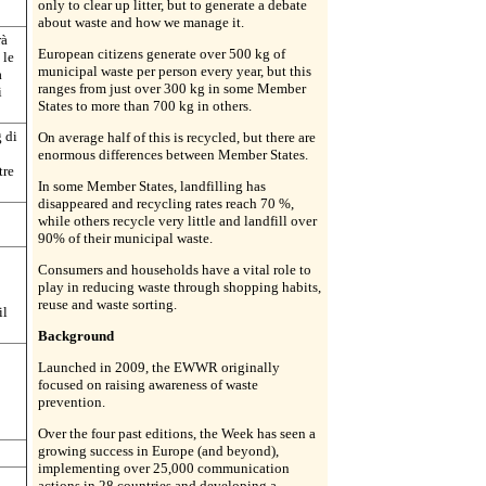
only to clear up litter, but to generate a debate
about waste and how we manage it.
rà
European citizens generate over 500 kg of
 le
municipal waste per person every year, but this
a
ranges from just over 300 kg in some Member
i
States to more than 700 kg in others.
 di
On average half of this is recycled, but there are
enormous differences between Member States.
tre
In some Member States, landfilling has
disappeared and recycling rates reach 70 %,
while others recycle very little and landfill over
90% of their municipal waste.
Consumers and households have a vital role to
play in reducing waste through shopping habits,
reuse and waste sorting.
il
Background
Launched in 2009, the EWWR originally
focused on raising awareness of waste
prevention.
Over the four past editions, the Week has seen a
growing success in Europe (and beyond),
implementing over 25,000 communication
actions in 28 countries and developing a