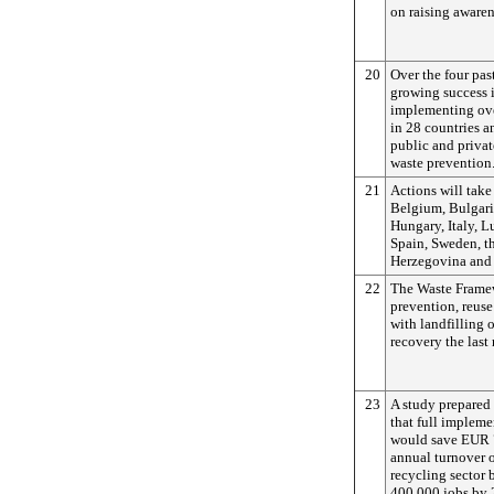
on raising awaren
20
Over the four pas
growing success 
implementing ov
in 28 countries 
public and privat
waste prevention
21
Actions will take
Belgium, Bulgari
Hungary, Italy, 
Spain, Sweden, t
Herzegovina and 
22
The Waste Framew
prevention, reuse
with landfilling 
recovery the last 
23
A study prepared
that full impleme
would save EUR 72
annual turnover 
recycling sector 
400 000 jobs by 