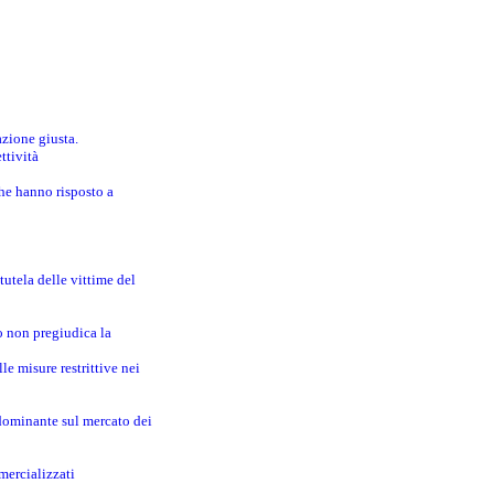
azione giusta.
ttività
che hanno risposto a
utela delle vittime del
o non pregiudica la
le misure restrittive nei
 dominante sul mercato dei
mercializzati