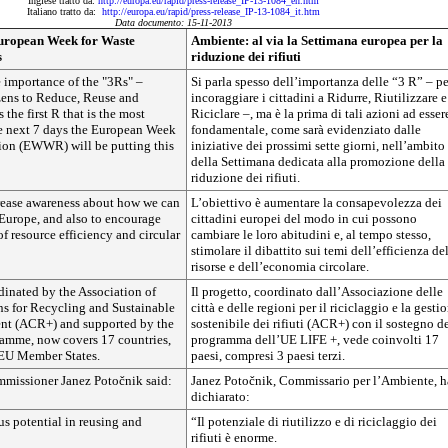
Inglese tratto da:
http://europa.eu/rapid/press-release_IP-13-1084_en.htm
Italiano tratto da:
http://europa.eu/rapid/press-release_IP-13-1084_it.htm
Data documento: 15-11-2013
uropean Week for Waste
Ambiente: al via la Settimana europea per la
s
riduzione dei rifiuti
 importance of the "3Rs" –
Si parla spesso dell’importanza delle “3 R” – pe
zens to Reduce, Reuse and
incoraggiare i cittadini a Ridurre, Riutilizzare e
s the first R that is the most
Riciclare –, ma è la prima di tali azioni ad esser
he next 7 days the European Week
fondamentale, come sarà evidenziato dalle
ion (EWWR) will be putting this
iniziative dei prossimi sette giorni, nell’ambito
della Settimana dedicata alla promozione della
riduzione dei rifiuti.
crease awareness about how we can
L’obiettivo è aumentare la consapevolezza dei
 Europe, and also to encourage
cittadini europei del modo in cui possono
of resource efficiency and circular
cambiare le loro abitudini e, al tempo stesso,
stimolare il dibattito sui temi dell’efficienza de
risorse e dell’economia circolare.
dinated by the Association of
Il progetto, coordinato dall’Associazione delle
ns for Recycling and Sustainable
città e delle regioni per il riciclaggio e la gesti
t (ACR+) and supported by the
sostenibile dei rifiuti (ACR+) con il sostegno d
amme, now covers 17 countries,
programma dell’UE LIFE +, vede coinvolti 17
-EU Member States.
paesi, compresi 3 paesi terzi.
missioner Janez Potočnik said:
Janez Potočnik, Commissario per l’Ambiente, h
dichiarato:
s potential in reusing and
“Il potenziale di riutilizzo e di riciclaggio dei
rifiuti è enorme.