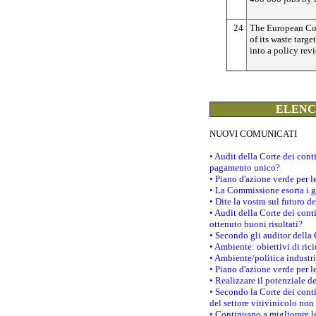
24
The European Com
of its waste targe
into a policy rev
ELENCO
NUOVI COMUNICATI
• Audit della Corte dei con
pagamento unico?
• Piano d'azione verde per 
• La Commissione esorta i go
• Dite la vostra sul futuro 
• Audit della Corte dei cont
ottenuto buoni risultati?
• Secondo gli auditor della
• Ambiente: obiettivi di ric
• Ambiente/politica industria
• Piano d'azione verde per l
• Realizzare il potenziale d
• Secondo la Corte dei conti
del settore vitivinicolo no
• Continuano a migliorare l