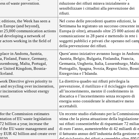
ess of waste prevention.
riduzione dei rifiuti mirava inizialmente a
sensibilizzare i cittadini alla prevenzione dei
rifiuti.
t editions, the Week has seen a
Nel corso delle precedenti quattro edizioni, la
in Europe (and beyond),
Settimana ha registrato un successo crescente i
er 25,000 communication actions
Europa (e oltre), attuando oltre 25 000 azioni d
and developing a network of
comunicazione in 28 paesi e mettendo in rete i
e actors working in the field of
soggetti pubblici e privati che operano nel ca
.
della prevenzione dei rifiuti.
 place in Andorra, Austria,
Quest’anno iniziative avranno luogo in Andorra
a, Finland, France, Germany,
Austria, Belgio, Bulgaria, Finlandia, Francia,
Luxembourg, Malta, Portugal,
Germania, Ungheria, Italia, Lussemburgo, Malta
he United Kingdom, Bosnia-
Portogallo, Spagna, Svezia, Regno Unito, Bosn
Iceland.
Erzegovina e l’Islanda.
ork Directive gives priority to
La direttiva quadro sui rifiuti privilegia la
 and recycling over incineration,
prevenzione, il riutilizzo e il riciclaggio rispett
or incineration without energy
all’incenerimento, mentre il conferimento in
resort.
discarica o l’incenerimento senza recupero di
energia sono considerate le alternative meno
accettabili.
 for the Commission estimates
Un recente studio elaborato per la Commission
ntation of EU waste legislation
stima che la piena attuazione della legislazion
 billion a year, increase the
sui rifiuti consentirebbe di risparmiare 72 milia
of the EU waste management and
di euro l’anno, aumenterebbe di 42 miliardi di 
by EUR 42 billion and create over
il fatturato annuo dell’industria della gestione 
2020.
del riciclaggio dei rifiuti e creerebbe oltre 400