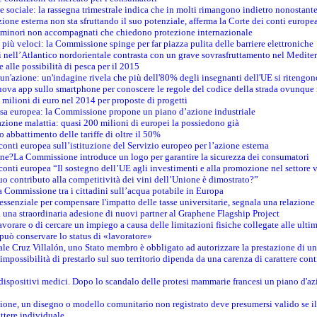
e sociale: la rassegna trimestrale indica che in molti rimangono indietro nonostant
azione esterna non sta sfruttando il suo potenziale, afferma la Corte dei conti europe
i minori non accompagnati che chiedono protezione internazionale
e più veloci: la Commissione spinge per far piazza pulita delle barriere elettroniche
tici nell’Atlantico nordorientale contrasta con un grave sovrasfruttamento nel Medit
e alle possibilità di pesca per il 2015
un'azione: un'indagine rivela che più dell'80% degli insegnanti dell'UE si ritengon
nuova app sullo smartphone per conoscere le regole del codice della strada ovunque
 milioni di euro nel 2014 per proposte di progetti
esa europea: la Commissione propone un piano d’azione industriale
azione malattia: quasi 200 milioni di europei la possiedono già
o abbattimento delle tariffe di oltre il 50%
conti europea sull’istituzione del Servizio europeo per l’azione esterna
ine?La Commissione introduce un logo per garantire la sicurezza dei consumatori
conti europea “Il sostegno dell’UE agli investimenti e alla promozione nel settore v
uo contributo alla competitività dei vini dell’Unione è dimostrato?”
 Commissione tra i cittadini sull’acqua potabile in Europa
è essenziale per compensare l'impatto delle tasse universitarie, segnala una relazione
na straordinaria adesione di nuovi partner al Graphene Flagship Project
vorare o di cercare un impiego a causa delle limitazioni fisiche collegate alle ultim
può conservare lo status di «lavoratore»
le Cruz Villalón, uno Stato membro è obbligato ad autorizzare la prestazione di un
mpossibilità di prestarlo sul suo territorio dipenda da una carenza di carattere cont
i dispositivi medici. Dopo lo scandalo delle protesi mammarie francesi un piano d'azi
zione, un disegno o modello comunitario non registrato deve presumersi valido se il 
ttere individuale