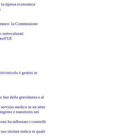
e la ripresa economica
a
erraneo: la Commissione
o sottovalutati
 nell'UE
itivinicolo è gestito in
e fasi della gravidanza e al
 servizio medico in un altro
ingente e transitorio nei
one ha rafforzato i controlli
suo titolare indica in quale