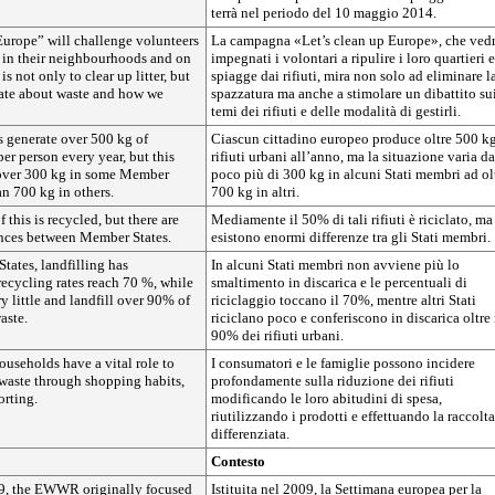
terrà nel periodo del 10 maggio 2014.
Europe” will challenge volunteers
La campagna «Let’s clean up Europe», che ved
e in their neighbourhoods and on
impegnati i volontari a ripulire i loro quartieri e
s not only to clear up litter, but
spiagge dai rifiuti, mira non solo ad eliminare l
bate about waste and how we
spazzatura ma anche a stimolare un dibattito su
temi dei rifiuti e delle modalità di gestirli.
s generate over 500 kg of
Ciascun cittadino europeo produce oltre 500 kg
er person every year, but this
rifiuti urbani all’anno, ma la situazione varia da
 over 300 kg in some Member
poco più di 300 kg in alcuni Stati membri ad ol
an 700 kg in others.
700 kg in altri.
 this is recycled, but there are
Mediamente il 50% di tali rifiuti è riciclato, ma
nces between Member States.
esistono enormi differenze tra gli Stati membri.
ates, landfilling has
In alcuni Stati membri non avviene più lo
ecycling rates reach 70 %, while
smaltimento in discarica e le percentuali di
y little and landfill over 90% of
riciclaggio toccano il 70%, mentre altri Stati
aste.
riciclano poco e conferiscono in discarica oltre 
90% dei rifiuti urbani.
useholds have a vital role to
I consumatori e le famiglie possono incidere
 waste through shopping habits,
profondamente sulla riduzione dei rifiuti
orting.
modificando le loro abitudini di spesa,
riutilizzando i prodotti e effettuando la raccolta
differenziata.
Contesto
9, the EWWR originally focused
Istituita nel 2009, la Settimana europea per la