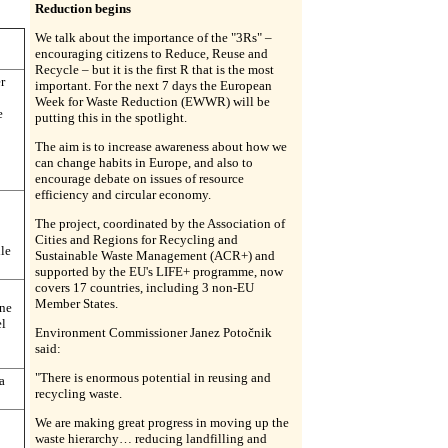
Reduction begins
We talk about the importance of the "3Rs" –
encouraging citizens to Reduce, Reuse and
Recycle – but it is the first R that is the most
r
important. For the next 7 days the European
Week for Waste Reduction (EWWR) will be
e
putting this in the spotlight.
The aim is to increase awareness about how we
can change habits in Europe, and also to
encourage debate on issues of resource
efficiency and circular economy.
The project, coordinated by the Association of
Cities and Regions for Recycling and
lle
Sustainable Waste Management (ACR+) and
supported by the EU's LIFE+ programme, now
covers 17 countries, including 3 non-EU
Member States.
one
el
Environment Commissioner Janez Potočnik
said:
"There is enormous potential in reusing and
a
recycling waste.
We are making great progress in moving up the
waste hierarchy… reducing landfilling and