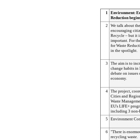
1
Environment: E
Reduction begin
2
We talk about the
encouraging citi
Recycle – but it i
important. For t
for Waste Reduct
in the spotlight.
3
The aim is to in
change habits in
debate on issues 
economy.
4
The project, coor
Cities and Regio
Waste Managemen
EU's LIFE+ progr
including 3 non
5
Environment Com
6
"There is enormou
recycling waste.