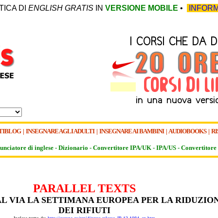
TICA DI
ENGLISH GRATIS
IN
VERSIONE MOBILE
•
INFORM
TIBLOG
|
INSEGNARE AGLI ADULTI
|
INSEGNARE AI BAMBINI
|
AUDIOBOOKS
|
RI
unciatore di inglese -
Dizionario -
Convertitore IPA/UK
-
IPA/US
-
Convertitore 
PARALLEL TEXTS
AL VIA LA SETTIMANA EUROPEA PER LA RIDUZIO
DEI RIFIUTI