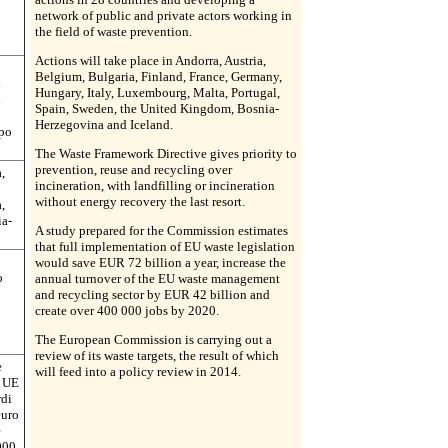
network of public and private actors working in
the field of waste prevention.
Actions will take place in Andorra, Austria,
Belgium, Bulgaria, Finland, France, Germany,
n
Hungary, Italy, Luxembourg, Malta, Portugal,
i
Spain, Sweden, the United Kingdom, Bosnia-
Herzegovina and Iceland.
mpo
The Waste Framework Directive gives priority to
prevention, reuse and recycling over
,
incineration, with landfilling or incineration
without energy recovery the last resort.
,
ia-
A study prepared for the Commission estimates
that full implementation of EU waste legislation
would save EUR 72 billion a year, increase the
o
annual turnover of the EU waste management
and recycling sector by EUR 42 billion and
create over 400 000 jobs by 2020.
The European Commission is carrying out a
review of its waste targets, the result of which
e
will feed into a policy review in 2014.
e UE
rdi
euro
e
 000