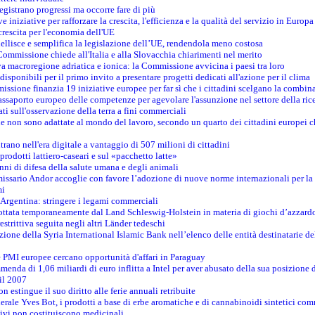
registrano progressi ma occorre fare di più
e iniziative per rafforzare la crescita, l'efficienza e la qualità del servizio in Europa
crescita per l'economia dell'UE
llisce e semplifica la legislazione dell’UE, rendendola meno costosa
Commissione chiede all'Italia e alla Slovacchia chiarimenti nel merito
va macroregione adriatica e ionica: la Commissione avvicina i paesi tra loro
isponibili per il primo invito a presentare progetti dedicati all'azione per il clima
ssione finanzia 19 iniziative europee per far sì che i cittadini scelgano la combin
saporto europeo delle competenze per agevolare l'assunzione nel settore della rice
dati sull'osservazione della terra a fini commerciali
one non sono adattate al mondo del lavoro, secondo un quarto dei cittadini europei 
ntrano nell'era digitale a vantaggio di 507 milioni di cittadini
prodotti lattiero-caseari e sul «pacchetto latte»
nni di difesa della salute umana e degli animali
issario Andor accoglie con favore l’adozione di nuove norme internazionali per la t
mi
n Argentina: stringere i legami commerciali
adottata temporaneamente dal Land Schleswig-Holstein in materia di giochi d’azzard
estrittiva seguita negli altri Länder tedeschi
izione della Syria International Islamic Bank nell’elenco delle entità destinatarie del
le PMI europee cercano opportunità d'affari in Paraguay
menda di 1,06 miliardi di euro inflitta a Intel per aver abusato della sua posizione
 il 2007
on estingue il suo diritto alle ferie annuali retribuite
erale Yves Bot, i prodotti a base di erbe aromatiche e di cannabinoidi sintetici com
tivi non costituiscono medicinali