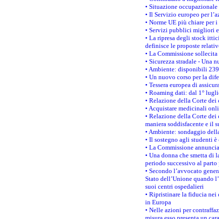
• Situazione occupazionale 
• Il Servizio europeo per l’
• Norme UE più chiare per 
• Servizi pubblici migliori 
• La ripresa degli stock it
definisce le proposte relativ
• La Commissione sollecita 
• Sicurezza stradale - Una 
• Ambiente: disponibili 239
• Un nuovo corso per la dif
• Tessera europea di assicur
• Roaming dati: dal 1° lugli
• Relazione della Corte dei 
• Acquistare medicinali onl
• Relazione della Corte dei 
maniera soddisfacente e il s
• Ambiente: sondaggio della
• Il sostegno agli studenti 
• La Commissione annuncia u
• Una donna che smetta di la
periodo successivo al parto 
• Secondo l’avvocato genera
Stato dell’Unione quando l’i
suoi centri ospedalieri
• Ripristinare la fiducia ne
in Europa
• Nelle azioni per contraffa
misura esso presenta un cara