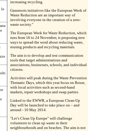
increasing recycling.
 lo
Grassroots initiatives like the European Week of
Waste Reduction are an important way of
involving everyone in the creation of a zero-
waste society."
mana
no
The European Week for Waste Reduction, which
a
runs from 16 to 24 November, is proposing new
ways to spread the word about reducing waste,
i
reusing products and recycling materials.
The aim is to develop and test communication
izzo
tools that target administrations and
associations, businesses, schools, and individual
citizens.
olti
Activities will peak during the Waste Prevention
Thematic Days, which this year focus on Reuse,
with local activities such as second-hand
che
markets, repair workshops and swap parties.
ve
Linked to the EWWR, a European Clean-Up
Day will be launched to take place on – and
around - 10 May 2014.
"Let’s Clean Up Europe" will challenge
volunteers to clean up waste in their
neighbourhoods and on beaches. The aim is not