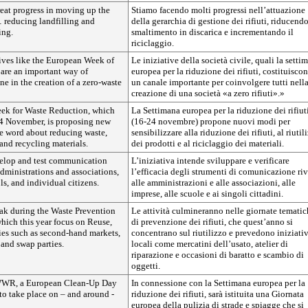
eat progress in moving up the
Stiamo facendo molti progressi nell’attuazione
 reducing landfilling and
della gerarchia di gestione dei rifiuti, riducendo
ing.
smaltimento in discarica e incrementando il
riciclaggio.
tives like the European Week of
Le iniziative della società civile, quali la setti
are an important way of
europea per la riduzione dei rifiuti, costituisco
e in the creation of a zero-waste
un canale importante per coinvolgere tutti nell
creazione di una società «a zero rifiuti».»
ek for Waste Reduction, which
La Settimana europea per la riduzione dei rifiut
24 November, is proposing new
(16-24 novembre) propone nuovi modi per
he word about reducing waste,
sensibilizzare alla riduzione dei rifiuti, al riutil
and recycling materials.
dei prodotti e al riciclaggio dei materiali.
velop and test communication
L’iniziativa intende sviluppare e verificare
 administrations and associations,
l’efficacia degli strumenti di comunicazione riv
ls, and individual citizens.
alle amministrazioni e alle associazioni, alle
imprese, alle scuole e ai singoli cittadini.
eak during the Waste Prevention
Le attività culmineranno nelle giornate temati
hich this year focus on Reuse,
di prevenzione dei rifiuti, che quest’anno si
ties such as second-hand markets,
concentrano sul riutilizzo e prevedono iniziati
and swap parties.
locali come mercatini dell’usato, atelier di
riparazione e occasioni di baratto e scambio di
oggetti.
WWR, a European Clean-Up Day
In connessione con la Settimana europea per la
to take place on – and around -
riduzione dei rifiuti, sarà istituita una Giornata
europea della pulizia di strade e spiagge che si