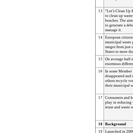
13
“Let’s Clean Up 
to clean up wast
beaches. The aim i
to generate a de
manage it.
14
European citizen
municipal waste p
ranges from just
States to more th
15
On average half of
enormous differe
16
In some Member St
disappeared and r
others recycle ver
their municipal w
17
Consumers and ho
play in reducing
reuse and waste s
18
Background
19
Launched in 200