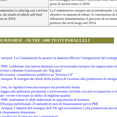
posti di lavoro entro il 2020.
mission is carrying out a review
La Commissione europea sta riconsiderando i s
ts, the result of which will feed
obiettivi in materia di rifiuti; le conclusioni di t
iew in 2014.
riflessioni alimenteranno il processo di revisio
politica che avrà luogo nel 2014.
 RISORSE - OLTRE 1400 TESTI PARALLELI
ti europea: La Commissione ha gestito in maniera efficace l’integrazione del sosteg
le PMI: combinare una ripresa duratura con un'economia europea che sappia usare in 
verni a sfruttare il potenziale dei "big data"
della scienza: consultazione pubblica su "Scienza 2.0"
i europea: Il sostegno dei fondi della politica di coesione alla produzione di energi
 Corte, la vigilanza bancaria europea sta prendendo forma
iclaggio più ambiziosi per passare a un'economia circolare con più occupazione e cr
le: vivere e lavorare in edifici di migliore qualità
e PMI: trasformare le sfide ambientali in opportunità di business
ell'Europa mobilitando 25 miliardi di euro di finanziamenti per le PMI
 europea, l’impatto del sostegno dell’UE agli investimenti e alla promozione per ac
n è chiaramente dimostrato
e condizioni di mercato per i consumatori