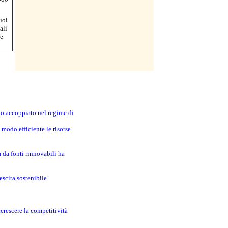
uoi
ali
ne
no accoppiato nel regime di
modo efficiente le risorse
a da fonti rinnovabili ha
escita sostenibile
crescere la competitività