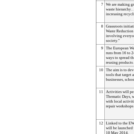
7
We are making gr
waste hierarchy…
increasing recycl
8
Grassroots initia
Waste Reduction 
involving everyon
society."
9
The European We
runs from 16 to 
ways to spread t
reusing products 
10
The aim is to de
tools that target
businesses, schoo
11
Activities will p
Thematic Days, w
with local activi
repair workshops 
12
Linked to the E
will be launched 
10 May 2014.