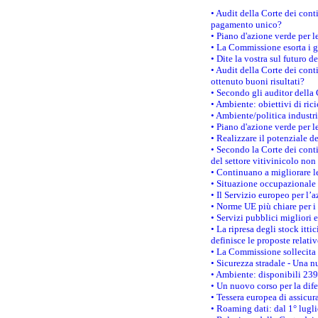
• Audit della Corte dei con
pagamento unico?
• Piano d'azione verde per 
• La Commissione esorta i go
• Dite la vostra sul futuro 
• Audit della Corte dei cont
ottenuto buoni risultati?
• Secondo gli auditor della
• Ambiente: obiettivi di ric
• Ambiente/politica industria
• Piano d'azione verde per l
• Realizzare il potenziale d
• Secondo la Corte dei conti
del settore vitivinicolo no
• Continuano a migliorare l
• Situazione occupazionale 
• Il Servizio europeo per l’
• Norme UE più chiare per 
• Servizi pubblici migliori 
• La ripresa degli stock it
definisce le proposte relativ
• La Commissione sollecita 
• Sicurezza stradale - Una 
• Ambiente: disponibili 239
• Un nuovo corso per la dif
• Tessera europea di assicur
• Roaming dati: dal 1° lugli