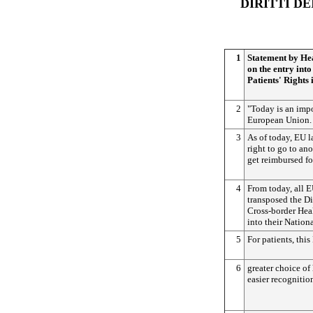
DIRITTI DE
1
Statement by He
on the entry into
Patients' Rights
2
"Today is an impo
European Union.
3
As of today, EU l
right to go to an
get reimbursed for
4
From today, all 
transposed the Dir
Cross-border Hea
into their Nationa
5
For patients, th
6
greater choice of
easier recognitio