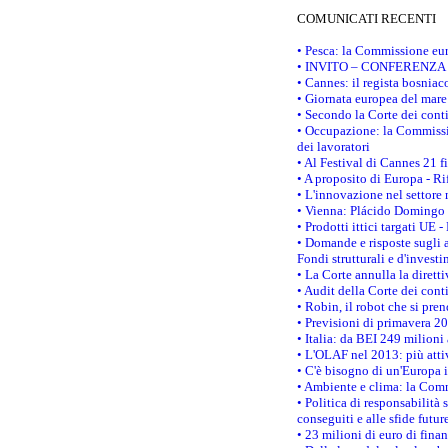
COMUNICATI RECENTI
• Pesca: la Commissione eur
• INVITO – CONFERENZA STAM
• Cannes: il regista bosnia
• Giornata europea del mare
• Secondo la Corte dei conti
• Occupazione: la Commissio
dei lavoratori
• Al Festival di Cannes 21 
• A proposito di Europa - Ri
• L'innovazione nel settore 
• Vienna: Plácido Domingo e
• Prodotti ittici targati U
• Domande e risposte sugli a
Fondi strutturali e d'inves
• La Corte annulla la diretti
• Audit della Corte dei cont
• Robin, il robot che si pre
• Previsioni di primavera 201
• Italia: da BEI 249 milioni
• L'OLAF nel 2013: più attiv
• C'è bisogno di un'Europa i
• Ambiente e clima: la Comm
• Politica di responsabilità 
conseguiti e alle sfide futur
• 23 milioni di euro di fina