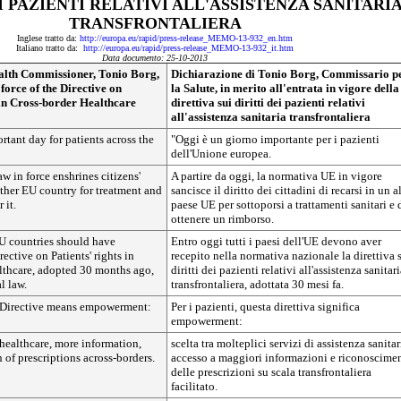
I PAZIENTI RELATIVI ALL'ASSISTENZA SANITARI
TRANSFRONTALIERA
Inglese tratto da:
http://europa.eu/rapid/press-release_MEMO-13-932_en.htm
Italiano tratto da:
http://europa.eu/rapid/press-release_MEMO-13-932_it.htm
Data documento: 25-10-2013
alth Commissioner, Tonio Borg,
Dichiarazione di Tonio Borg, Commissario p
 force of the Directive on
la Salute, in merito all'entrata in vigore della
 in Cross-border Healthcare
direttiva sui diritti dei pazienti relativi
all'assistenza sanitaria transfrontaliera
rtant day for patients across the
"Oggi è un giorno importante per i pazienti
dell'Unione europea.
aw in force enshrines citizens'
A partire da oggi, la normativa UE in vigore
other EU country for treatment and
sancisce il diritto dei cittadini di recarsi in un a
 it.
paese UE per sottoporsi a trattamenti sanitari e 
ottenere un rimborso.
EU countries should have
Entro oggi tutti i paesi dell'UE devono aver
ective on Patients' rights in
recepito nella normativa nazionale la direttiva 
lthcare, adopted 30 months ago,
diritti dei pazienti relativi all'assistenza sanitar
l law.
transfrontaliera, adottata 30 mesi fa.
is Directive means empowerment:
Per i pazienti, questa direttiva significa
empowerment:
 healthcare, more information,
scelta tra molteplici servizi di assistenza sanitar
n of prescriptions across-borders.
accesso a maggiori informazioni e riconoscime
delle prescrizioni su scala transfrontaliera
facilitato.