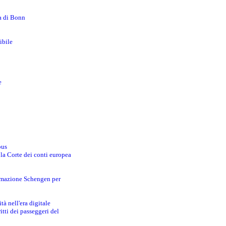
za di Bonn
ibile
e
bus
 la Corte dei conti europea
ormazione Schengen per
tà nell'era digitale
tti dei passeggeri del