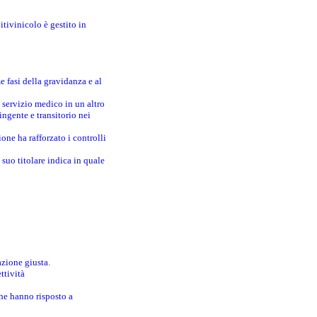
itivinicolo è gestito in
e fasi della gravidanza e al
 servizio medico in un altro
ingente e transitorio nei
one ha rafforzato i controlli
suo titolare indica in quale
azione giusta.
ttività
che hanno risposto a