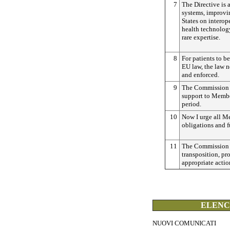
7
The Directive is 
systems, improv
States on interop
health technolog
rare expertise.
8
For patients to b
EU law, the law n
and enforced.
9
The Commission h
support to Membe
period.
10
Now I urge all Me
obligations and f
11
The Commission w
transposition, pr
appropriate actio
ELENCO
NUOVI COMUNICATI