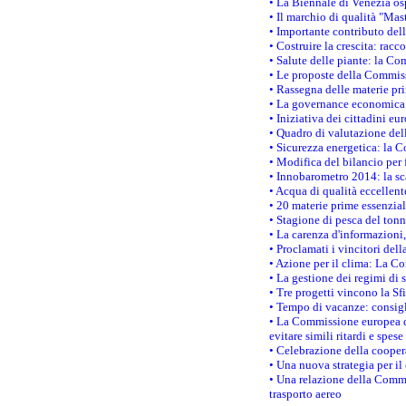
• La Biennale di Venezia os
• Il marchio di qualità "Mas
• Importante contributo del
• Costruire la crescita: ra
• Salute delle piante: la Co
• Le proposte della Commiss
• Rassegna delle materie pri
• La governance economica 
• Iniziativa dei cittadini e
• Quadro di valutazione de
• Sicurezza energetica: la C
• Modifica del bilancio per 
• Innobarometro 2014: la sca
• Acqua di qualità eccellen
• 20 materie prime essenzial
• Stagione di pesca del tonn
• La carenza d'informazioni,
• Proclamati i vincitori de
• Azione per il clima: La C
• La gestione dei regimi di 
• Tre progetti vincono la Sf
• Tempo di vacanze: consigli
• La Commissione europea do
evitare simili ritardi e spes
• Celebrazione della coopera
• Una nuova strategia per il
• Una relazione della Commi
trasporto aereo