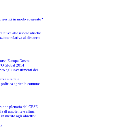
o gestiti in modo adeguato?
lative alle risorse idriche
zione relativa al distacco
corso Europa Nostra
EXPO Global 2014
ito agli investimenti dei
ezza stradale
la politica agricola comune
essione plenaria del CESE
ia di ambiente e clima
 in merito agli obiettivi
zi