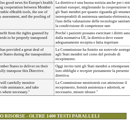
also good news for Europe's health
La direttiva è una buona notizia anche per i sis
ing cooperation between Member
sanitari europei, migliorando la cooperazione t
erable eHealth tools, the use of
gli Stati membri per quanto riguarda gli strume
y assessment, and the pooling of
interoperabili di assistenza sanitaria elettronica
l'uso della valutazione delle tecnologie sanitari
la condivisione di competenze rare.
enefit from the rights granted by
Perché i pazienti possano esercitare i diritti sanc
eeds to be properly transposed
dalla normativa UE, la direttiva deve essere
adeguatamente recepita e fatta rispettare.
as provided a great deal of
La Commissione ha fornito un notevole sosteg
r States during the transposition
agli Stati membri nel corso del periodo di
recepimento.
mber States to deliver on their
Oggi invito tutti gli Stati membri a ottemperare
ully transpose this Directive.
loro obblighi e recepire pienamente la presente
direttiva.
ill carefully monitor
La Commissione monitorerà con attenzione il
ovide assistance, and take
recepimento, fornirà assistenza e adotterà, se
n where necessary."
necessario, misure idonee."
 RISORSE - OLTRE 1400 TESTI PARALLELI