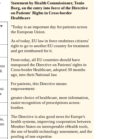
A
Statement by Health Commissioner, Tonio
Borg, on the entry into force of the Directive
on Patients' Rights in Cross-border
Healthcare
er
"Today is an important day for patients across
the European Union.
As of today, EU law in force enshrines citizens'
right to go to another EU country for treatment
and get reimbursed for it.
From today, all EU countries should have
transposed the Directive on Patients' rights in
ltro
Cross-border Healthcare, adopted 30 months
di
ago, into their National law.
For patients, this Directive means
sui
empowerment:
ia
greater choice of healthcare, more information,
easier recognition of prescriptions across-
borders.
The Directive is also good news for Europe's
ia,
health systems, improving cooperation between
nto
Member States on interoperable eHealth tools,
the use of health technology assessment, and the
pooling of rare expertise.