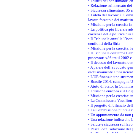
• I diritti dei consumatori e
• Relazione sul mercato dei 
• Sicurezza alimentare: 35 a
• Tutela del lavoro: il Comm
lavoro forzato e dei maritti
• Missione per la crescita i
• La politica più liberale 
coerenza della politica più r
• Il Tribunale annulla l’iscr
confronti della Siria
• Missione per la crescita: 
• Il Tribunale conferma l’am
processori x86 tra il 2002 e
• Il decesso del lavoratore n
• A parere dell’avvocato gen
esclusivamente a fini ricrea
• L'UE finanzia uno strumen
• Brasile 2014: campagna UE
• Aiuto di Stato: la Commiss
• L'Unione europea e il Grup
• Missione per la crescita: 
• La Commissaria Vassiliou p
• Il progetto di bilancio de
• La Commissione punta a ri
• Un appuntamento da non p
• Una relazione indica che 
• Salute e sicurezza sul lav
• Pesca: con l'adozione del 