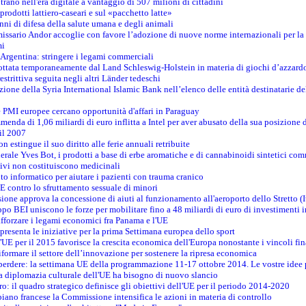
ntrano nell'era digitale a vantaggio di 507 milioni di cittadini
prodotti lattiero-caseari e sul «pacchetto latte»
nni di difesa della salute umana e degli animali
issario Andor accoglie con favore l’adozione di nuove norme internazionali per la t
mi
n Argentina: stringere i legami commerciali
adottata temporaneamente dal Land Schleswig-Holstein in materia di giochi d’azzard
estrittiva seguita negli altri Länder tedeschi
izione della Syria International Islamic Bank nell’elenco delle entità destinatarie del
le PMI europee cercano opportunità d'affari in Paraguay
menda di 1,06 miliardi di euro inflitta a Intel per aver abusato della sua posizione
 il 2007
on estingue il suo diritto alle ferie annuali retribuite
erale Yves Bot, i prodotti a base di erbe aromatiche e di cannabinoidi sintetici com
tivi non costituiscono medicinali
to informatico per aiutare i pazienti con trauma cranico
 contro lo sfruttamento sessuale di minori
ione approva la concessione di aiuti al funzionamento all'aeroporto dello Stretto (I
po BEI uniscono le forze per mobilitare fino a 48 miliardi di euro di investimenti 
rafforzare i legami economici fra Panama e l'UE
resenta le iniziative per la prima Settimana europea dello sport
ll'UE per il 2015 favorisce la crescita economica dell'Europa nonostante i vincoli fin
formare il settore dell’innovazione per sostenere la ripresa economica
erdere: la settimana UE della programmazione 11-17 ottobre 2014. Le vostre idee
la diplomazia culturale dell'UE ha bisogno di nuovo slancio
oro: il quadro strategico definisce gli obiettivi dell'UE per il periodo 2014-2020
piano francese la Commissione intensifica le azioni in materia di controllo