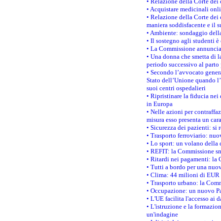
• Relazione della Corte dei 
• Acquistare medicinali onl
• Relazione della Corte dei 
maniera soddisfacente e il s
• Ambiente: sondaggio della
• Il sostegno agli studenti 
• La Commissione annuncia u
• Una donna che smetta di la
periodo successivo al parto 
• Secondo l’avvocato genera
Stato dell’Unione quando l’i
suoi centri ospedalieri
• Ripristinare la fiducia ne
in Europa
• Nelle azioni per contraffa
misura esso presenta un cara
• Sicurezza dei pazienti: si 
• Trasporto ferroviario: nuov
• Lo sport: un volano della 
• REFIT: la Commissione sne
• Ritardi nei pagamenti: la 
• Tutti a bordo per una nuo
• Clima: 44 milioni di EUR d
• Trasporto urbano: la Commi
• Occupazione: un nuovo Pas
• L'UE facilita l'accesso ai 
• L'istruzione e la formazi
un'indagine