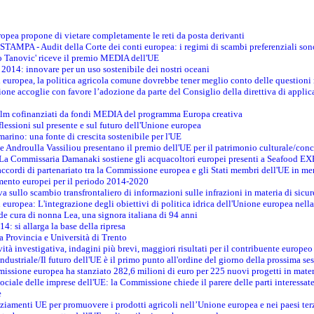
opea propone di vietare completamente le reti da posta derivanti
PA - Audit della Corte dei conti europea: i regimi di scambi preferenziali son
co Tanovic' riceve il premio MEDIA dell'UE
 2014: innovare per un uso sostenibile dei nostri oceani
 europea, la politica agricola comune dovrebbe tener meglio conto delle questioni re
ne accoglie con favore l’adozione da parte del Consiglio della direttiva di applica
film cofinanziati da fondi MEDIA del programma Europa creativa
flessioni sul presente e sul futuro dell'Unione europea
marino: una fonte di crescita sostenibile per l'UE
 Androulla Vassiliou presentano il premio dell'UE per il patrimonio culturale/con
E - La Commissaria Damanaki sostiene gli acquacoltori europei presenti a Seafood 
ccordi di partenariato tra la Commissione europea e gli Stati membri dell'UE in mer
timento europei per il periodo 2014-2020
va sullo scambio transfrontaliero di informazioni sulle infrazioni in materia di sicur
i europea: L'integrazione degli obiettivi di politica idrica dell'Unione europea nel
nde cura di nonna Lea, una signora italiana di 94 anni
4: si allarga la base della ripresa
 a Provincia e Università di Trento
ità investigativa, indagini più brevi, maggiori risultati per il contribuente europeo
ndustriale/Il futuro dell'UE è il primo punto all'ordine del giorno della prossima s
issione europea ha stanziato 282,6 milioni di euro per 225 nuovi progetti in mater
sociale delle imprese dell'UE: la Commissione chiede il parere delle parti interessate
e
nziamenti UE per promuovere i prodotti agricoli nell’Unione europea e nei paesi ter