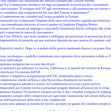
conti europea sull’istituzione del Servizio europeo per l’azione esterna
ine?La Commissione introduce un logo per garantire la sicurezza dei consumatori
conti europea “Il sostegno dell’UE agli investimenti e alla promozione nel settore v
uo contributo alla competitività dei vini dell’Unione è dimostrato?”
 Commissione tra i cittadini sull’acqua potabile in Europa
è essenziale per compensare l'impatto delle tasse universitarie, segnala una relazione
na straordinaria adesione di nuovi partner al Graphene Flagship Project
vorare o di cercare un impiego a causa delle limitazioni fisiche collegate alle ultim
può conservare lo status di «lavoratore»
le Cruz Villalón, uno Stato membro è obbligato ad autorizzare la prestazione di un
mpossibilità di prestarlo sul suo territorio dipenda da una carenza di carattere cont
i dispositivi medici. Dopo lo scandalo delle protesi mammarie francesi un piano d'azi
zione, un disegno o modello comunitario non registrato deve presumersi valido se il 
ttere individuale
registrano progressi ma occorre fare di più
e iniziative per rafforzare la crescita, l'efficienza e la qualità del servizio in Europa
crescita per l'economia dell'UE
llisce e semplifica la legislazione dell’UE, rendendola meno costosa
Commissione chiede all'Italia e alla Slovacchia chiarimenti nel merito
va macroregione adriatica e ionica: la Commissione avvicina i paesi tra loro
isponibili per il primo invito a presentare progetti dedicati all'azione per il clima
ssione finanzia 19 iniziative europee per far sì che i cittadini scelgano la combin
saporto europeo delle competenze per agevolare l'assunzione nel settore della rice
dati sull'osservazione della terra a fini commerciali
one non sono adattate al mondo del lavoro, secondo un quarto dei cittadini europei 