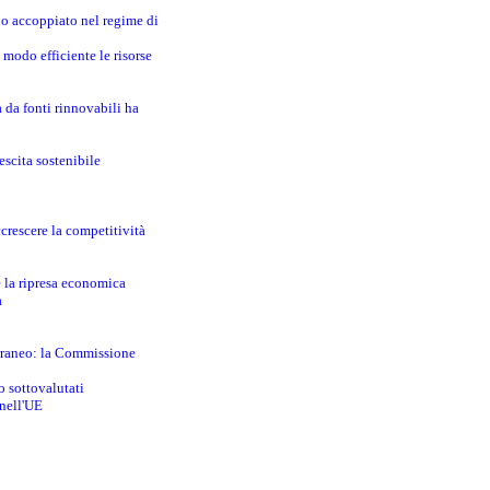
no accoppiato nel regime di
modo efficiente le risorse
a da fonti rinnovabili ha
escita sostenibile
crescere la competitività
e la ripresa economica
a
erraneo: la Commissione
o sottovalutati
 nell'UE