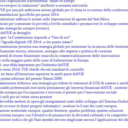
pita l'esposizione d'architettura "Made in Europe"
ter europeo in traduzione" attribuito a sessanta università
l'UE per una più ambiziosa azione globale per il clima in occasione della conferen
ccomandazioni specifiche per paese 2014
mmissione rafforza le norme sulle importazioni di agrumi dal Sud Africa
ione per contrastare la povertà a livello mondiale e promuovere lo sviluppo sosten
me strategiche europee (extract)
dell'UE in dettaglio
uropei: la Commissione risponde a "Uno di noi"
ll’Agenda digitale UE 2014: a che punto siamo?
ommissione presenta una strategia globale per aumentare la sicurezza delle fornitur
finanziare ricerca, istruzione, sostegno alle imprese e politica di coesione
rsità di risorse finanziarie ostacola la commercializzazione delle innovazioni
te nella maggior parte delle zone di balneazione in Europa
i: una sfida importante per l'industria dell'UE
o rosso 2014: l'UE chiede elevati standard di controllo
 un freno all'istruzione superiore in molti paesi dell'UE
lla prima edizione del premio Natura 2000
ommissione definisce una strategia per ridurre le emissioni di CO2 di camion e auto
scambi preferenziali non tutela pienamente gli interessi finanziari dell'UE - sostiene
ida europea per l'occupazione e ricevono il premio per l’innovazione sociale
 utili per un’estate senza pensieri
vrebbe mettere in opera gli insegnamenti tratti dallo sviluppo del Sistema d'inf
e in eccesso in futuri progetti informatici - sostiene la Corte dei conti europea.
zione territoriale europea: quattro frontiere, quattro problemi, quattro soluzioni
 cinema europeo con l'obiettivo di promuovere la diversità culturale e la competitivi
ssione indica che gli Stati membri devono migliorare ancora l’applicazione dei diri