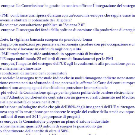
ti europea: La Commissione ha gestito in maniera efficace l’integrazione del sosteg
le PMI: combinare una ripresa duratura con un'economia europea che sappia usare in 
verni a sfruttare il potenziale dei "big data"
della scienza: consultazione pubblica su "Scienza 2.0"
i europea: Il sostegno dei fondi della politica di coesione alla produzione di energi
 Corte, la vigilanza bancaria europea sta prendendo forma
iclaggio più ambiziosi per passare a un'economia circolare con più occupazione e cr
le: vivere e lavorare in edifici di migliore qualità
e PMI: trasformare le sfide ambientali in opportunità di business
ell'Europa mobilitando 25 miliardi di euro di finanziamenti per le PMI
 europea, l’impatto del sostegno dell’UE agli investimenti e alla promozione per ac
n è chiaramente dimostrato
e condizioni di mercato per i consumatori
e sociale: la rassegna trimestrale indica che in molti rimangono indietro nonostant
azione esterna non sta sfruttando il suo potenziale, afferma la Corte dei conti europe
i minori non accompagnati che chiedono protezione internazionale
e più veloci: la Commissione spinge per far piazza pulita delle barriere elettroniche
tici nell’Atlantico nordorientale contrasta con un grave sovrasfruttamento nel Medit
e alle possibilità di pesca per il 2015
un'azione: un'indagine rivela che più dell'80% degli insegnanti dell'UE si ritengon
nuova app sullo smartphone per conoscere le regole del codice della strada ovunque
 milioni di euro nel 2014 per proposte di progetti
esa europea: la Commissione propone un piano d’azione industriale
azione malattia: quasi 200 milioni di europei la possiedono già
o abbattimento delle tariffe di oltre il 50%