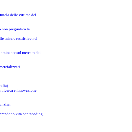
utela delle vittime del
o non pregiudica la
le misure restrittive nei
 dominante sul mercato dei
mercializzati
talia)
in ricerca e innovazione
anziari
 prendono vita con #coding