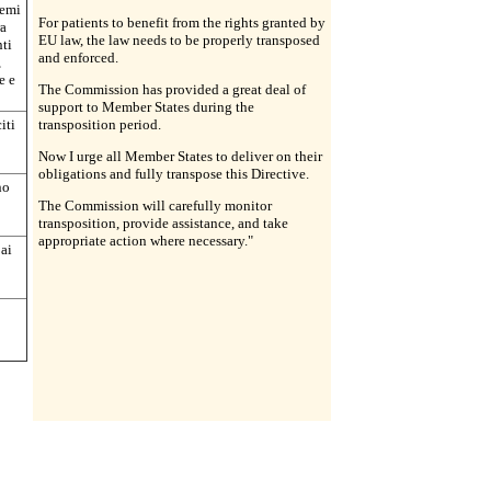
temi
For patients to benefit from the rights granted by
ra
EU law, the law needs to be properly transposed
nti
and enforced.
,
e e
The Commission has provided a great deal of
support to Member States during the
iti
transposition period.
Now I urge all Member States to deliver on their
obligations and fully transpose this Directive.
no
The Commission will carefully monitor
transposition, provide assistance, and take
appropriate action where necessary."
 ai