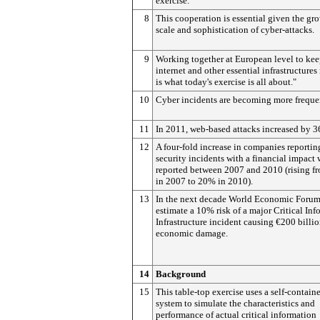
exercise.
8
This cooperation is essential given the gr
scale and sophistication of cyber-attacks.
9
Working together at European level to kee
internet and other essential infrastructure
is what today's exercise is all about."
10
Cyber incidents are becoming more freque
11
In 2011, web-based attacks increased by 
12
A four-fold increase in companies reportin
security incidents with a financial impact 
reported between 2007 and 2010 (rising 
in 2007 to 20% in 2010).
13
In the next decade World Economic Forum
estimate a 10% risk of a major Critical In
Infrastructure incident causing €200 billio
economic damage.
14
Background
15
This table-top exercise uses a self-contain
system to simulate the characteristics and
performance of actual critical information