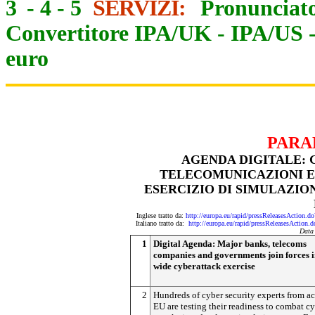
3
-
4
-
5
SERVIZI:
Pronunciato
Convertitore IPA/UK
-
IPA/US
euro
PARA
AGENDA DIGITALE: 
TELECOMUNICAZIONI E
ESERCIZIO DI SIMULAZIO
Inglese tratto da:
http://europa.eu/rapid/pressReleasesActi
Italiano tratto da:
http://europa.eu/rapid/pressReleasesAct
Data
1
Digital Agenda: Major banks, telecoms
companies and governments join forces 
wide cyberattack exercise
2
Hundreds of cyber security experts from ac
EU are testing their readiness to combat cy