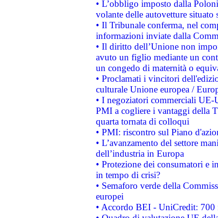
• L’obbligo imposto dalla Polonia 
volante delle autovetture situato s
• Il Tribunale conferma, nel compl
informazioni inviate dalla Commi
• Il diritto dell’Unione non imp
avuto un figlio mediante un contr
un congedo di maternità o equiv
• Proclamati i vincitori dell'edi
culturale Unione europea / Euro
• I negoziatori commerciali UE-U
PMI a cogliere i vantaggi della 
quarta tornata di colloqui
• PMI: riscontro sul Piano d'azi
• L’avanzamento del settore manifa
dell’industria in Europa
• Protezione dei consumatori e in
in tempo di crisi?
• Semaforo verde della Commission
europei
• Accordo BEI - UniCredit: 700 m
• Quadro di valutazione UE della 