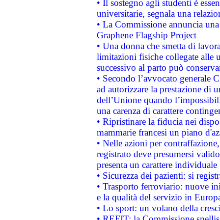
• Il sostegno agli studenti è esse
universitarie, segnala una relazio
• La Commissione annuncia una st
Graphene Flagship Project
• Una donna che smetta di lavora
limitazioni fisiche collegate alle 
successivo al parto può conservar
• Secondo l’avvocato generale C
ad autorizzare la prestazione di 
dell’Unione quando l’impossibilit
una carenza di carattere contingen
• Ripristinare la fiducia nei disp
mammarie francesi un piano d'azi
• Nelle azioni per contraffazion
registrato deve presumersi valido 
presenta un carattere individuale
• Sicurezza dei pazienti: si regis
• Trasporto ferroviario: nuove iniz
e la qualità del servizio in Europ
• Lo sport: un volano della cresc
• REFIT: la Commissione snellisc