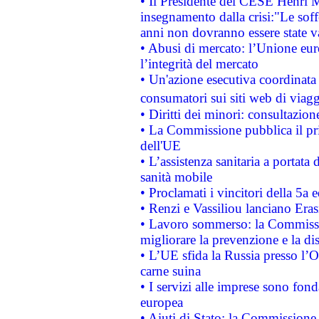
• Il Presidente del CESE Henri 
insegnamento dalla crisi:"Le soff
anni non dovranno essere state 
• Abusi di mercato: l’Unione euro
l’integrità del mercato
• Un'azione esecutiva coordinata 
consumatori sui siti web di viagg
• Diritti dei minori: consultazi
• La Commissione pubblica il pri
dell'UE
• L’assistenza sanitaria a portata 
sanità mobile
• Proclamati i vincitori della 5a
• Renzi e Vassiliou lanciano Eras
• Lavoro sommerso: la Commissi
migliorare la prevenzione e la di
• L’UE sfida la Russia presso l’
carne suina
• I servizi alle imprese sono fon
europea
• Aiuti di Stato: la Commissione 