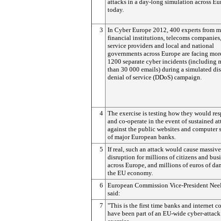
attacks in a day-long simulation across E
today.
3
In Cyber Europe 2012, 400 experts from m
financial institutions, telecoms companies,
service providers and local and national
governments across Europe are facing mor
1200 separate cyber incidents (including 
than 30 000 emails) during a simulated dis
denial of service (DDoS) campaign.
4
The exercise is testing how they would re
and co-operate in the event of sustained at
against the public websites and computer 
of major European banks.
5
If real, such an attack would cause massive
disruption for millions of citizens and bus
across Europe, and millions of euros of da
the EU economy.
6
European Commission Vice-President Neel
said:
7
"This is the first time banks and internet 
have been part of an EU-wide cyber-attack