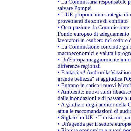
• La Commissaria responsabile per
salvare Pompei
• L'UE propone una strategia di 
provenienti da zone di conflitto
• Occupazione: la Commissione pr
Fondo europeo di adeguamento al
lavoratori in esubero nel settore d
• La Commissione conclude gli es
macroeconomici e valuta i progre
• Un'Europa maggiormente innova
differenze regionali
• Fantastico! Androulla Vassilio
grande bellezza" si aggiudica l'O
• Entrano in carica i nuovi Memb
• Ambiente: nuovi studi ribadisco
dalle inondazioni e di passare a u
• A giudizio degli auditor della
attua le raccomandazioni di aud
• Siglato tra UE e Tunisia un part
• Un'agenda per il settore europe
• Ripresa economica e nuovi post