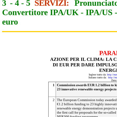
3
-
4
-
5
SERVIZI:
Pronunciato
Convertitore IPA/UK
-
IPA/US
euro
PARA
AZIONE PER IL CLIMA: LA 
DI EUR PER DARE IMPULSO
ENERGI
Inglese tratto da:
http://eu
Italiano tratto da:
http://e
Data
1
Commission awards EUR 1.2 billion to ki
23 innovative renewable energy projects
2
The European Commission today awarded
€1.2 billion funding to 23 highly innovat
renewable energy demonstration projects 
the first call for proposals for the so-called
NER300 funding programme.