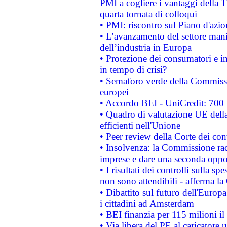
PMI a cogliere i vantaggi della 
quarta tornata di colloqui
• PMI: riscontro sul Piano d'azi
• L’avanzamento del settore manifa
dell’industria in Europa
• Protezione dei consumatori e in
in tempo di crisi?
• Semaforo verde della Commission
europei
• Accordo BEI - UniCredit: 700 m
• Quadro di valutazione UE della 
efficienti nell'Unione
• Peer review della Corte dei cont
• Insolvenza: la Commissione ra
imprese e dare una seconda oppor
• I risultati dei controlli sulla s
non sono attendibili - afferma la
• Dibattito sul futuro dell'Europ
i cittadini ad Amsterdam
• BEI finanzia per 115 milioni i
• Via libera del PE al caricatore u