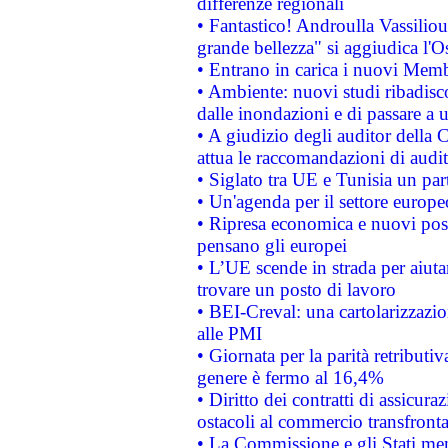
differenze regionali
• Fantastico! Androulla Vassilio
grande bellezza" si aggiudica l'O
• Entrano in carica i nuovi Memb
• Ambiente: nuovi studi ribadisco
dalle inondazioni e di passare a u
• A giudizio degli auditor della
attua le raccomandazioni di aud
• Siglato tra UE e Tunisia un part
• Un'agenda per il settore europe
• Ripresa economica e nuovi post
pensano gli europei
• L’UE scende in strada per aiutar
trovare un posto di lavoro
• BEI-Creval: una cartolarizzazio
alle PMI
• Giornata per la parità retributiv
genere è fermo al 16,4%
• Diritto dei contratti di assicura
ostacoli al commercio transfronta
• La Commissione e gli Stati mem