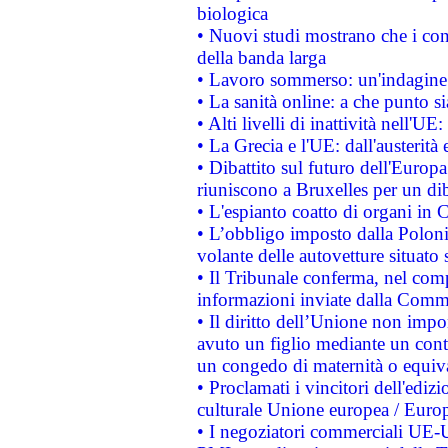
biologica
• Nuovi studi mostrano che i cons
della banda larga
• Lavoro sommerso: un'indagine 
• La sanità online: a che punto 
• Alti livelli di inattività nell'
• La Grecia e l'UE: dall'austerità
• Dibattito sul futuro dell'Europa:
riuniscono a Bruxelles per un di
• L'espianto coatto di organi in 
• L’obbligo imposto dalla Polonia 
volante delle autovetture situato s
• Il Tribunale conferma, nel compl
informazioni inviate dalla Commi
• Il diritto dell’Unione non imp
avuto un figlio mediante un contr
un congedo di maternità o equiv
• Proclamati i vincitori dell'edi
culturale Unione europea / Euro
• I negoziatori commerciali UE-U