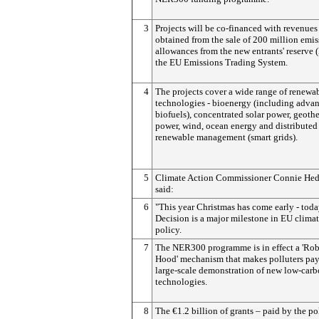
3
Projects will be co-financed with revenues
obtained from the sale of 200 million emi
allowances from the new entrants' reserve 
the EU Emissions Trading System.
4
The projects cover a wide range of renewa
technologies - bioenergy (including adva
biofuels), concentrated solar power, geoth
power, wind, ocean energy and distributed
renewable management (smart grids).
5
Climate Action Commissioner Connie He
said:
6
"This year Christmas has come early - toda
Decision is a major milestone in EU clima
policy.
7
The NER300 programme is in effect a 'Ro
Hood' mechanism that makes polluters pay
large-scale demonstration of new low-car
technologies.
8
The €1.2 billion of grants – paid by the pol