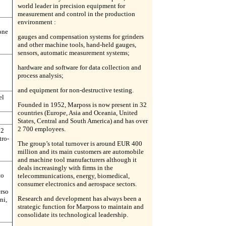
world leader in precision equipment for
measurement and control in the production
environment :
one
gauges and compensation systems for grinders
and other machine tools, hand-held gauges,
sensors, automatic measurement systems;
hardware and software for data collection and
process analysis;
and equipment for non-destructive testing.
el
Founded in 1952, Marposs is now present in 32
countries (Europe, Asia and Oceania, United
States, Central and South America) and has over
2 700 employees.
32
tro-
The group’s total turnover is around EUR 400
million and its main customers are automobile
and machine tool manufacturers although it
deals increasingly with firms in the
to
telecommunications, energy, biomedical,
consumer electronics and aerospace sectors.
erso
Research and development has always been a
ni,
strategic function for Marposs to maintain and
consolidate its technological leadership.