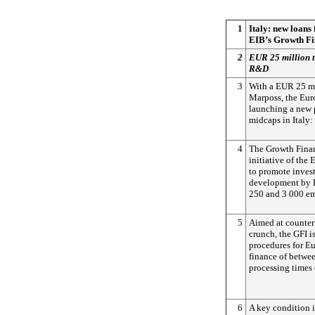
1
Italy: new loans
EIB’s Growth Fin
2
EUR 25 million 
R&D
3
With a EUR 25 mi
Marposs, the Eur
launching a new 
midcaps in Italy:
4
The Growth Financ
initiative of th
to promote inves
development by 
250 and 3 000 em
5
Aimed at counteri
crunch, the GFI i
procedures for E
finance of betwe
processing times 
6
A key condition i