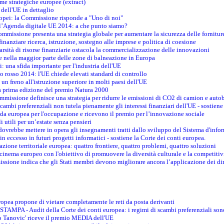
me strategiche europee (extract)
dell'UE in dettaglio
uropei: la Commissione risponde a "Uno di noi"
ll’Agenda digitale UE 2014: a che punto siamo?
ommissione presenta una strategia globale per aumentare la sicurezza delle fornitur
finanziare ricerca, istruzione, sostegno alle imprese e politica di coesione
rsità di risorse finanziarie ostacola la commercializzazione delle innovazioni
te nella maggior parte delle zone di balneazione in Europa
i: una sfida importante per l'industria dell'UE
o rosso 2014: l'UE chiede elevati standard di controllo
 un freno all'istruzione superiore in molti paesi dell'UE
lla prima edizione del premio Natura 2000
ommissione definisce una strategia per ridurre le emissioni di CO2 di camion e auto
scambi preferenziali non tutela pienamente gli interessi finanziari dell'UE - sostiene
ida europea per l'occupazione e ricevono il premio per l’innovazione sociale
 utili per un’estate senza pensieri
vrebbe mettere in opera gli insegnamenti tratti dallo sviluppo del Sistema d'inf
e in eccesso in futuri progetti informatici - sostiene la Corte dei conti europea.
zione territoriale europea: quattro frontiere, quattro problemi, quattro soluzioni
 cinema europeo con l'obiettivo di promuovere la diversità culturale e la competitivi
ssione indica che gli Stati membri devono migliorare ancora l’applicazione dei diri
opea propone di vietare completamente le reti da posta derivanti
PA - Audit della Corte dei conti europea: i regimi di scambi preferenziali son
co Tanovic' riceve il premio MEDIA dell'UE