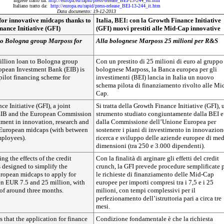
Inglese tratto da:
http://europa.eu/rapid/press-release_BEI-13-244_en.htm
Italiano tratto da:
http://europa.eu/rapid/press-release_BEI-13-244_it.htm
Data documento: 19-12-2013
 for innovative midcaps thanks to
Italia, BEI: con la Growth Finance Initiative
ance Initiative (GFI)
(GFI) nuovi prestiti alle Mid-Cap innovative
to Bologna group Marposs for
Alla bolognese Marposs 25 milioni per R&S
llion loan to Bologna group
Con un prestito di 25 milioni di euro al gruppo
opean Investment Bank (EIB) is
bolognese Marposs, la Banca europea per gli
pilot financing scheme for
investimenti (BEI) lancia in Italia un nuovo
schema pilota di finanziamento rivolto alle Mi
Cap.
e Initiative (GFI), a joint
Si tratta della Growth Finance Initiative (GFI),
e EIB and the European Commission
strumento studiato congiuntamente dalla BEI e
tment in innovation, research and
dalla Commissione dell’Unione Europea per
European midcaps (with between
sostenere i piani di investimento in innovazion
ployees).
ricerca e sviluppo delle aziende europee di me
dimensioni (tra 250 e 3.000 dipendenti).
ng the effects of the credit
Con la finalità di arginare gli effetti del credit
s designed to simplify the
crunch, la GFI prevede procedure semplificate 
uropean midcaps to apply for
le richieste di finanziamento delle Mid-Cap
en EUR 7.5 and 25 million, with
europee per importi compresi tra i 7,5 e i 25
of around three months.
milioni, con tempi complessivi per il
perfezionamento dell’istruttoria pari a circa tre
mesi.
s that the application for finance
Condizione fondamentale è che la richiesta