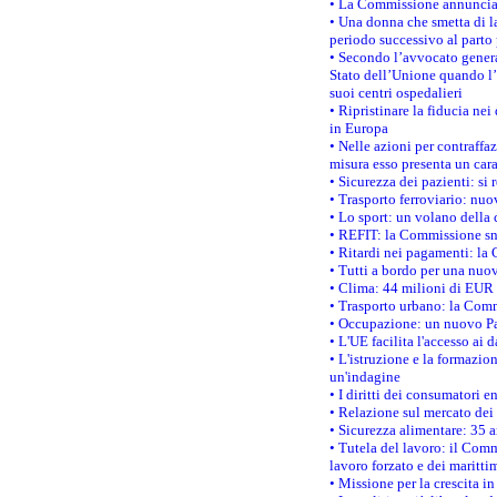
• La Commissione annuncia u
• Una donna che smetta di la
periodo successivo al parto 
• Secondo l’avvocato genera
Stato dell’Unione quando l’i
suoi centri ospedalieri
• Ripristinare la fiducia ne
in Europa
• Nelle azioni per contraffa
misura esso presenta un cara
• Sicurezza dei pazienti: si 
• Trasporto ferroviario: nuov
• Lo sport: un volano della 
• REFIT: la Commissione sne
• Ritardi nei pagamenti: la 
• Tutti a bordo per una nuo
• Clima: 44 milioni di EUR d
• Trasporto urbano: la Commi
• Occupazione: un nuovo Pas
• L'UE facilita l'accesso ai 
• L'istruzione e la formazi
un'indagine
• I diritti dei consumatori e
• Relazione sul mercato dei 
• Sicurezza alimentare: 35 a
• Tutela del lavoro: il Comm
lavoro forzato e dei maritti
• Missione per la crescita i