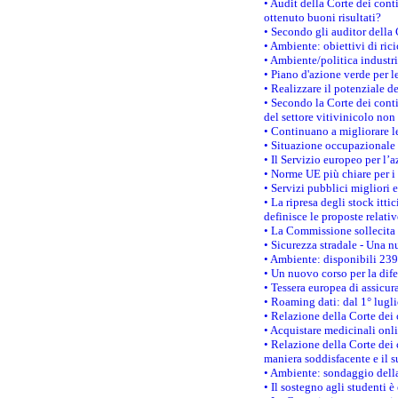
• Audit della Corte dei cont
ottenuto buoni risultati?
• Secondo gli auditor della
• Ambiente: obiettivi di ric
• Ambiente/politica industria
• Piano d'azione verde per l
• Realizzare il potenziale d
• Secondo la Corte dei conti
del settore vitivinicolo no
• Continuano a migliorare l
• Situazione occupazionale 
• Il Servizio europeo per l’
• Norme UE più chiare per 
• Servizi pubblici migliori 
• La ripresa degli stock it
definisce le proposte relativ
• La Commissione sollecita 
• Sicurezza stradale - Una 
• Ambiente: disponibili 239
• Un nuovo corso per la dif
• Tessera europea di assicur
• Roaming dati: dal 1° lugli
• Relazione della Corte dei 
• Acquistare medicinali onl
• Relazione della Corte dei 
maniera soddisfacente e il s
• Ambiente: sondaggio della
• Il sostegno agli studenti 