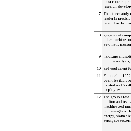
must concern pro
research, develo
7
That is certainly
leader in precis
control in the pr
8
gauges and compe
other machine too
automatic measu
9
hardware and soft
process analysis;
10
and equipment for
11
Founded in 1952,
countries (Europe
Central and Sout
employees.
12
The group’s tota
million and its 
machine tool man
increasingly with
energy, biomedic
aerospace sectors