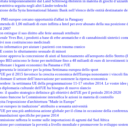
adottata temporaneamente dal Land Schleswig-Holstein in materia di giochi d’azzard
estrittiva seguita negli altri Länder tedeschi
izione della Syria International Islamic Bank nell’elenco delle entità destinatarie del
le PMI europee cercano opportunità d'affari in Paraguay
menda di 1,06 miliardi di euro inflitta a Intel per aver abusato della sua posizione
 il 2007
on estingue il suo diritto alle ferie annuali retribuite
erale Yves Bot, i prodotti a base di erbe aromatiche e di cannabinoidi sintetici com
tivi non costituiscono medicinali
to informatico per aiutare i pazienti con trauma cranico
 contro lo sfruttamento sessuale di minori
ione approva la concessione di aiuti al funzionamento all'aeroporto dello Stretto (I
po BEI uniscono le forze per mobilitare fino a 48 miliardi di euro di investimenti 
rafforzare i legami economici fra Panama e l'UE
resenta le iniziative per la prima Settimana europea dello sport
ll'UE per il 2015 favorisce la crescita economica dell'Europa nonostante i vincoli fin
formare il settore dell’innovazione per sostenere la ripresa economica
erdere: la settimana UE della programmazione 11-17 ottobre 2014. Le vostre idee
la diplomazia culturale dell'UE ha bisogno di nuovo slancio
oro: il quadro strategico definisce gli obiettivi dell'UE per il periodo 2014-2020
piano francese la Commissione intensifica le azioni in materia di controllo
pita l'esposizione d'architettura "Made in Europe"
ter europeo in traduzione" attribuito a sessanta università
l'UE per una più ambiziosa azione globale per il clima in occasione della conferen
ccomandazioni specifiche per paese 2014
mmissione rafforza le norme sulle importazioni di agrumi dal Sud Africa
ione per contrastare la povertà a livello mondiale e promuovere lo sviluppo sosten