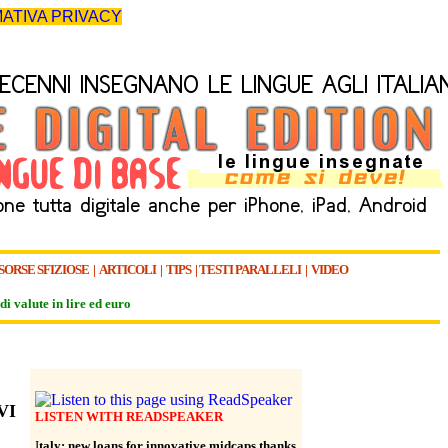
ATIVA PRIVACY
SORSE SFIZIOSE
|
ARTICOLI
|
TIPS
|
TESTI PARALLELI
|
VIDEO
di valute in lire ed euro
VI
LISTEN WITH READSPEAKER
I
taly: new loans for innovative midcaps thanks