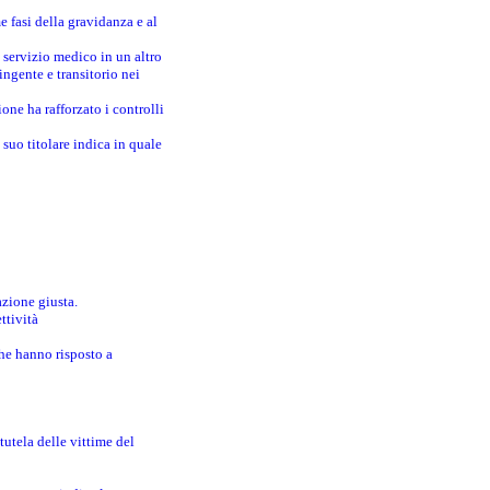
e fasi della gravidanza e al
 servizio medico in un altro
ingente e transitorio nei
one ha rafforzato i controlli
suo titolare indica in quale
azione giusta.
ttività
che hanno risposto a
utela delle vittime del