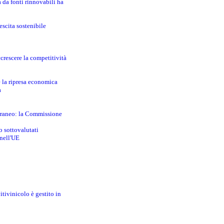
a da fonti rinnovabili ha
escita sostenibile
crescere la competitività
e la ripresa economica
a
erraneo: la Commissione
o sottovalutati
 nell'UE
itivinicolo è gestito in