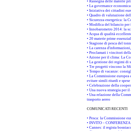
• Rassegna delle materie pri
• La governance economica 
• Iniziativa dei cittadini e
• Quadro di valutazione de
• Sicurezza energetica: la C
• Modifica del bilancio per 
• Innobarometro 2014: la sca
• Acqua di qualità eccellen
• 20 materie prime essenzial
• Stagione di pesca del tonn
• La carenza d'informazioni,
• Proclamati i vincitori de
• Azione per il clima: La C
• La gestione dei regimi di 
• Tre progetti vincono la Sf
• Tempo di vacanze: consigli
• La Commissione europea do
evitare simili ritardi e spes
• Celebrazione della coopera
• Una nuova strategia per il
• Una relazione della Commi
trasporto aereo
COMUNICATI RECENTI
• Pesca: la Commissione eur
• INVITO – CONFERENZA STAM
• Cannes: il regista bosnia