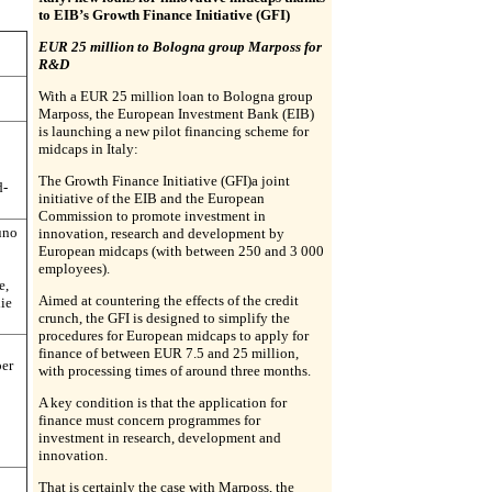
to EIB’s Growth Finance Initiative (GFI)
EUR 25 million to Bologna group Marposs for
R&D
With a EUR 25 million loan to Bologna group
Marposs, the European Investment Bank (EIB)
is launching a new pilot financing scheme for
midcaps in Italy:
The Growth Finance Initiative (GFI)a joint
d-
initiative of the EIB and the European
Commission to promote investment in
 uno
innovation, research and development by
European midcaps (with between 250 and 3 000
employees).
e,
Aimed at countering the effects of the credit
die
crunch, the GFI is designed to simplify the
procedures for European midcaps to apply for
finance of between EUR 7.5 and 25 million,
per
with processing times of around three months.
A key condition is that the application for
finance must concern programmes for
investment in research, development and
innovation.
That is certainly the case with Marposs, the