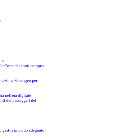
e
bus
 la Corte dei conti europea
ormazione Schengen per
tà nell'era digitale
tti dei passeggeri del
o gestiti in modo adeguato?