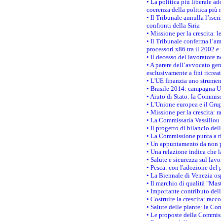
• La politica più liberale 
coerenza della politica più r
• Il Tribunale annulla l’iscr
confronti della Siria
• Missione per la crescita: 
• Il Tribunale conferma l’am
processori x86 tra il 2002 e
• Il decesso del lavoratore n
• A parere dell’avvocato gen
esclusivamente a fini ricrea
• L'UE finanzia uno strumen
• Brasile 2014: campagna UE
• Aiuto di Stato: la Commiss
• L'Unione europea e il Grup
• Missione per la crescita: 
• La Commissaria Vassiliou p
• Il progetto di bilancio de
• La Commissione punta a ri
• Un appuntamento da non p
• Una relazione indica che 
• Salute e sicurezza sul lav
• Pesca: con l'adozione del 
• La Biennale di Venezia os
• Il marchio di qualità "Mas
• Importante contributo del
• Costruire la crescita: ra
• Salute delle piante: la Co
• Le proposte della Commiss