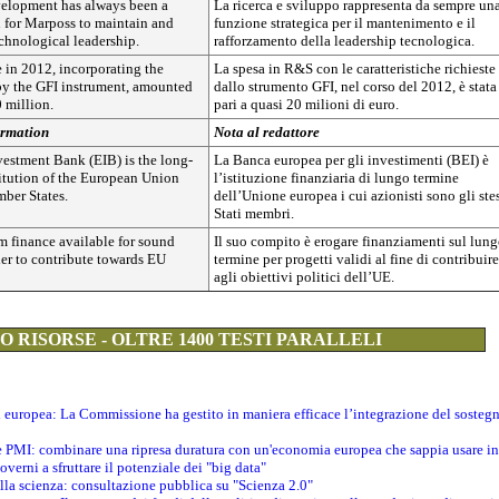
elopment has always been a
La ricerca e sviluppo rappresenta da sempre un
n for Marposs to maintain and
funzione strategica per il mantenimento e il
echnological leadership.
rafforzamento della leadership tecnologica.
in 2012, incorporating the
La spesa in R&S con le caratteristiche richieste
 by the GFI instrument, amounted
dallo strumento GFI, nel corso del 2012, è stata
 million.
pari a quasi 20 milioni di euro.
ormation
Nota al redattore
estment Bank (EIB) is the long-
La Banca europea per gli investimenti (BEI) è
titution of the European Union
l’istituzione finanziaria di lungo termine
ber States.
dell’Unione europea i cui azionisti sono gli ste
Stati membri.
m finance available for sound
Il suo compito è erogare finanziamenti sul lun
er to contribute towards EU
termine per progetti validi al fine di contribuire
agli obiettivi politici dell’UE.
 RISORSE - OLTRE 1400 TESTI PARALLELI
ti europea: La Commissione ha gestito in maniera efficace l’integrazione del sosteg
le PMI: combinare una ripresa duratura con un'economia europea che sappia usare in 
verni a sfruttare il potenziale dei "big data"
della scienza: consultazione pubblica su "Scienza 2.0"