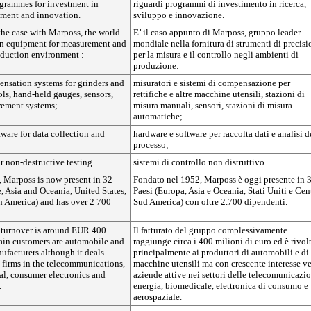
grammes for investment in
riguardi programmi di investimento in ricerca,
pment and innovation.
sviluppo e innovazione.
 the case with Marposs, the world
E’ il caso appunto di Marposs, gruppo leader
ion equipment for measurement and
mondiale nella fornitura di strumenti di precisi
oduction environment :
per la misura e il controllo negli ambienti di
produzione:
nsation systems for grinders and
misuratori e sistemi di compensazione per
ls, hand-held gauges, sensors,
rettifiche e altre macchine utensili, stazioni di
rement systems;
misura manuali, sensori, stazioni di misura
automatiche;
ware for data collection and
hardware e software per raccolta dati e analisi d
processo;
 non-destructive testing.
sistemi di controllo non distruttivo.
 Marposs is now present in 32
Fondato nel 1952, Marposs è oggi presente in 
, Asia and Oceania, United States,
Paesi (Europa, Asia e Oceania, Stati Uniti e Cen
h America) and has over 2 700
Sud America) con oltre 2.700 dipendenti.
l turnover is around EUR 400
Il fatturato del gruppo complessivamente
main customers are automobile and
raggiunge circa i 400 milioni di euro ed è rivol
ufacturers although it deals
principalmente ai produttori di automobili e di
 firms in the telecommunications,
macchine utensili ma con crescente interesse v
al, consumer electronics and
aziende attive nei settori delle telecomunicazio
.
energia, biomedicale, elettronica di consumo e
aerospaziale.