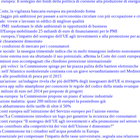
i europea: Il sostegno dei fondi della politica di coesione alla produzione di energi
 Corte, la vigilanza bancaria europea sta prendendo forma
iclaggio più ambiziosi per passare a un'economia circolare con più occupazione e cr
le: vivere e lavorare in edifici di migliore qualità
e PMI: trasformare le sfide ambientali in opportunità di business
ell'Europa mobilitando 25 miliardi di euro di finanziamenti per le PMI
 europea, l’impatto del sostegno dell’UE agli investimenti e alla promozione per ac
n è chiaramente dimostrato
e condizioni di mercato per i consumatori
e sociale: la rassegna trimestrale indica che in molti rimangono indietro nonostant
azione esterna non sta sfruttando il suo potenziale, afferma la Corte dei conti europe
i minori non accompagnati che chiedono protezione internazionale
e più veloci: la Commissione spinge per far piazza pulita delle barriere elettroniche
tici nell’Atlantico nordorientale contrasta con un grave sovrasfruttamento nel Medit
e alle possibilità di pesca per il 2015
un'azione: un'indagine rivela che più dell'80% degli insegnanti dell'UE si ritengon
nuova app sullo smartphone per conoscere le regole del codice della strada ovunque
 milioni di euro nel 2014 per proposte di progetti
esa europea: la Commissione propone un piano d’azione industriale
azione malattia: quasi 200 milioni di europei la possiedono già
o abbattimento delle tariffe di oltre il 50%
conti europea sull’istituzione del Servizio europeo per l’azione esterna
ine?La Commissione introduce un logo per garantire la sicurezza dei consumatori
conti europea “Il sostegno dell’UE agli investimenti e alla promozione nel settore v
uo contributo alla competitività dei vini dell’Unione è dimostrato?”
 Commissione tra i cittadini sull’acqua potabile in Europa
è essenziale per compensare l'impatto delle tasse universitarie, segnala una relazione