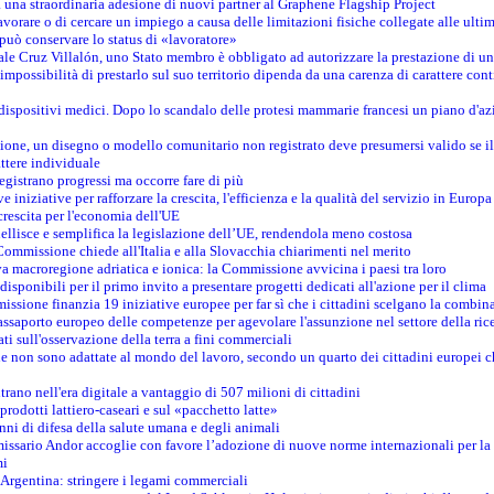
na straordinaria adesione di nuovi partner al Graphene Flagship Project
vorare o di cercare un impiego a causa delle limitazioni fisiche collegate alle ultim
può conservare lo status di «lavoratore»
le Cruz Villalón, uno Stato membro è obbligato ad autorizzare la prestazione di un
mpossibilità di prestarlo sul suo territorio dipenda da una carenza di carattere cont
i dispositivi medici. Dopo lo scandalo delle protesi mammarie francesi un piano d'azi
zione, un disegno o modello comunitario non registrato deve presumersi valido se il 
ttere individuale
registrano progressi ma occorre fare di più
e iniziative per rafforzare la crescita, l'efficienza e la qualità del servizio in Europa
crescita per l'economia dell'UE
llisce e semplifica la legislazione dell’UE, rendendola meno costosa
Commissione chiede all'Italia e alla Slovacchia chiarimenti nel merito
va macroregione adriatica e ionica: la Commissione avvicina i paesi tra loro
isponibili per il primo invito a presentare progetti dedicati all'azione per il clima
ssione finanzia 19 iniziative europee per far sì che i cittadini scelgano la combin
saporto europeo delle competenze per agevolare l'assunzione nel settore della rice
dati sull'osservazione della terra a fini commerciali
one non sono adattate al mondo del lavoro, secondo un quarto dei cittadini europei 
ntrano nell'era digitale a vantaggio di 507 milioni di cittadini
prodotti lattiero-caseari e sul «pacchetto latte»
nni di difesa della salute umana e degli animali
issario Andor accoglie con favore l’adozione di nuove norme internazionali per la t
mi
n Argentina: stringere i legami commerciali