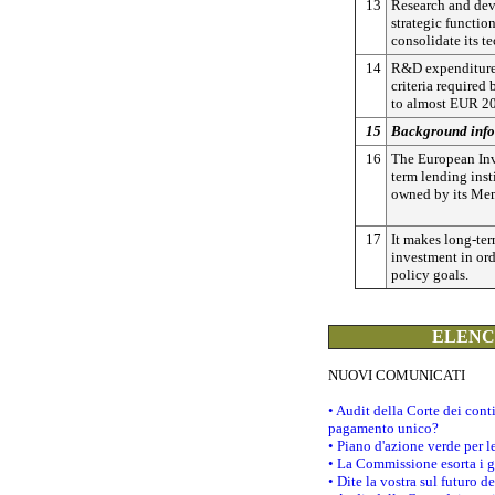
13
Research and dev
strategic functio
consolidate its t
14
R&D expenditure 
criteria required
to almost EUR 20
15
Background inf
16
The European Inv
term lending ins
owned by its Mem
17
It makes long-ter
investment in ord
policy goals.
ELENCO
NUOVI COMUNICATI
• Audit della Corte dei con
pagamento unico?
• Piano d'azione verde per 
• La Commissione esorta i go
• Dite la vostra sul futuro 