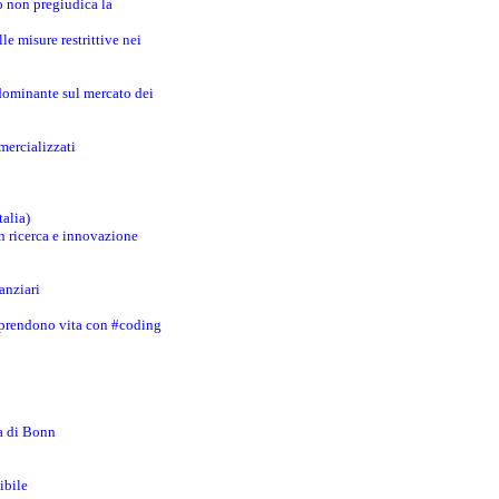
o non pregiudica la
le misure restrittive nei
 dominante sul mercato dei
mercializzati
talia)
in ricerca e innovazione
anziari
 prendono vita con #coding
za di Bonn
ibile