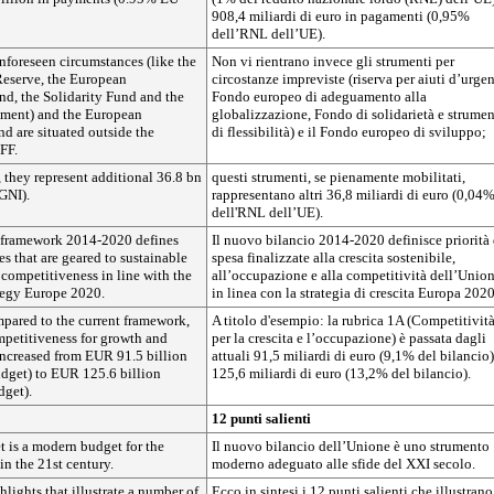
908,4 miliardi di euro in pagamenti (0,95%
dell’RNL dell’UE).
nforeseen circumstances (like the
Non vi rientrano invece gli strumenti per
eserve, the European
circostanze impreviste (riserva per aiuti d’urge
nd, the Solidarity Fund and the
Fondo europeo di adeguamento alla
rument) and the European
globalizzazione, Fondo di solidarietà e strume
 are situated outside the
di flessibilità) e il Fondo europeo di sviluppo;
FF.
d, they represent additional 36.8 bn
questi strumenti, se pienamente mobilitati,
GNI).
rappresentano altri 36,8 miliardi di euro (0,04
dell'RNL dell’UE).
 framework 2014-2020 defines
Il nuovo bilancio 2014-2020 definisce priorità 
es that are geared to sustainable
spesa finalizzate alla crescita sostenibile,
 competitiveness in line with the
all’occupazione e alla competitività dell’Union
tegy Europe 2020.
in linea con la strategia di crescita Europa 2020
pared to the current framework,
A titolo d'esempio: la rubrica 1A (Competitivit
petitiveness for growth and
per la crescita e l’occupazione) è passata dagli
ncreased from EUR 91.5 billion
attuali 91,5 miliardi di euro (9,1% del bilancio)
udget) to EUR 125.6 billion
125,6 miliardi di euro (13,2% del bilancio).
dget).
12 punti salienti
t is a modern budget for the
Il nuovo bilancio dell’Unione è uno strumento
n the 21st century.
moderno adeguato alle sfide del XXI secolo.
lights that illustrate a number of
Ecco in sintesi i 12 punti salienti che illustrano