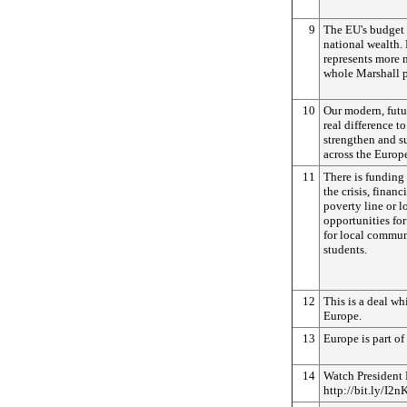
9
The EU's budget 
national wealth. 
represents more m
whole Marshall pl
10
Our modern, futu
real difference to
strengthen and s
across the Europ
11
There is funding
the crisis, finan
poverty line or l
opportunities fo
for local communi
students.
12
This is a deal wh
Europe.
13
Europe is part of
14
Watch President 
http://bit.ly/I2