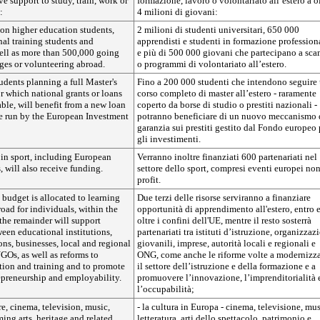
ve support to study, train, work or
formazione, lavoro o volontariato all’estero a o
:
4 milioni di giovani:
ion higher education students,
2 milioni di studenti universitari, 650 000
al training students and
apprendisti e studenti in formazione profession
well as more than 500,000 going
e più di 500 000 giovani che partecipano a sc
es or volunteering abroad.
o programmi di volontariato all’estero.
udents planning a full Master's
Fino a 200 000 studenti che intendono seguire
r which national grants or loans
corso completo di master all’estero - raramente
ble, will benefit from a new loan
coperto da borse di studio o prestiti nazionali -
e run by the European Investment
potranno beneficiare di un nuovo meccanismo 
garanzia sui prestiti gestito dal Fondo europeo 
gli investimenti.
 in sport, including European
Verranno inoltre finanziati 600 partenariati nel
, will also receive funding.
settore dello sport, compresi eventi europei no
profit.
 budget is allocated to learning
Due terzi delle risorse serviranno a finanziare
oad for individuals, within the
opportunità di apprendimento all'estero, entro 
he remainder will support
oltre i confini dell'UE, mentre il resto sosterrà
ween educational institutions,
partenariati tra istituti d’istruzione, organizzaz
ns, businesses, local and regional
giovanili, imprese, autorità locali e regionali e
GOs, as well as reforms to
ONG, come anche le riforme volte a modernizz
ion and training and to promote
il settore dell’istruzione e della formazione e a
epreneurship and employability.
promuovere l’innovazione, l’imprenditorialità 
l’occupabilità;
e, cinema, television, music,
- la cultura in Europa - cinema, televisione, mus
ming arts, heritage and related
letteratura, arti dello spettacolo, patrimonio e