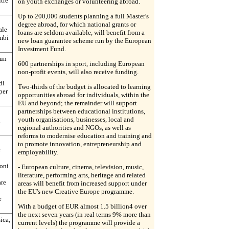
ltre
on youth exchanges or volunteering abroad.
Up to 200,000 students planning a full Master's
degree abroad, for which national grants or
ale
loans are seldom available, will benefit from a
ambi
new loan guarantee scheme run by the European
Investment Fund.
 un
600 partnerships in sport, including European
non-profit events, will also receive funding.
di
Two-thirds of the budget is allocated to learning
per
opportunities abroad for individuals, within the
EU and beyond; the remainder will support
partnerships between educational institutions,
youth organisations, businesses, local and
n
regional authorities and NGOs, as well as
reforms to modernise education and training and
to promote innovation, entrepreneurship and
e
employability.
ioni
- European culture, cinema, television, music,
literature, performing arts, heritage and related
are
areas will benefit from increased support under
the EU's new Creative Europe programme.
e
With a budget of EUR almost 1.5 billion4 over
the next seven years (in real terms 9% more than
ica,
current levels) the programme will provide a