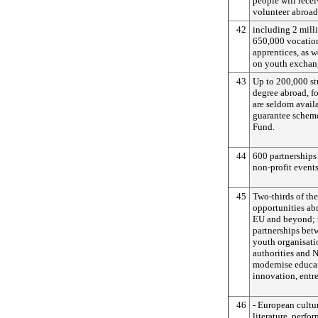
people will recei
volunteer abroad
42
including 2 mill
650,000 vocation
apprentices, as 
on youth exchang
43
Up to 200,000 st
degree abroad, fo
are seldom availa
guarantee schem
Fund.
44
600 partnerships
non-profit events
45
Two-thirds of the
opportunities abr
EU and beyond; t
partnerships bet
youth organisatio
authorities and N
modernise educat
innovation, entr
46
- European cultur
literature, perfor