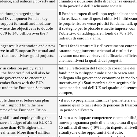
ndence, and reducing poverty and
climatici e riduzione della dipendenza energeti
della povertà e dell’esclusione sociale.
ped through targeting the
Il Fondo europeo di sviluppo regionale concorr
al Development Fund at key
alla realizzazione di questi obiettivi indirizza
s support for small and medium-
le proprie risorse verso priorità fondamentali, q
 where the objective is to double
il sostegno per le piccole e medie imprese, con
 70 to 140 billion over the 7
l’obiettivo di raddoppiare i fondi da 70 a 140
miliardi di euro in 7 anni.
onger result-orientation and a new
Tutti i fondi strutturali e d'investimento europe
rve in all European Structural and
saranno maggiormente orientati ai risultati e
 that incentivises good projects.
avranno una nuova riserva di efficacia e efficie
che incentiverà la qualità dei progetti.
cy in cohesion policy, rural
Infine, l’efficienza del Fondo di coesione e dei
the fisheries fund will also be
fondi per lo sviluppo rurale e per la pesca sarà
mic governance to encourage
collegata alla governance economica in modo 
mber States with the EU's
incentivare gli Stati membri a dare seguito alle
 under the European Semester.
raccomandazioni dell’UE nel quadro del semes
europeo;
ple than ever before can plan
- il nuovo programma Erasmus+ permetterà a u
d with support from the new
numero quanto mai esteso di persone di trascor
mme of the European Union.
un periodo all’estero.
g skills and employability, the
Mirato a sviluppare competenze e occupabilità,
have a budget of almost EUR 15
nuovo programma gode di una copertura di qua
s more than 40% higher than
15 miliardi di euro (40% in più rispetto ai livell
 real terms. More than 4 million
attuali) che offre opportunità di studio,