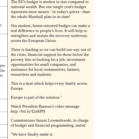
The EU's budget is modest in size compared to
national wealth. But one single year's budget
represents more money - in today's prices - than
the whole Marshall plan in its time!
i
Our modern, future-oriented budget can make a
real difference to people's lives. It will help to
strengthen and sustain the recovery underway
across the European Union.
There is funding so we can build our way out of
the crisis, financial support for those below the
poverty line or looking for a job, investment
opportunities for small companies, and
egno
assistance for local communities, farmers,
lia
researchers and students.
do
This is a deal which helps every family across
e
Europe.
Europe is part of the solution."
Watch President Barroso's video message:
http://bit.ly/I2nKPH
Commissioner Janusz Lewandowski, in charge
of budget and financial programming, stated:
"We have finally made it;