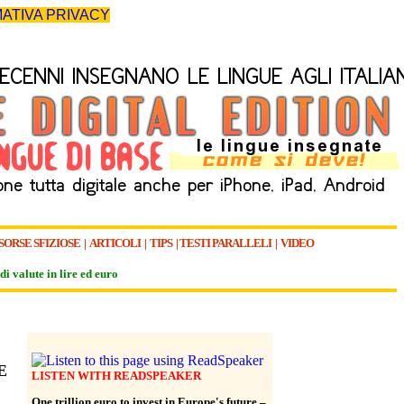
ATIVA PRIVACY
SORSE SFIZIOSE
|
ARTICOLI
|
TIPS
|
TESTI PARALLELI
|
VIDEO
di valute in lire ed euro
E
LISTEN WITH READSPEAKER
One trillion euro to invest in Europe's future –