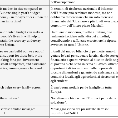
nell’occupazione.
is modest in size compared to
In termini di ricchezza nazionale il bilancio
But one single year's budget
dell’Unione può sembrare modesto, ma non
oney - in today's prices - than the
dobbiamo dimenticare che un solo esercizio
an in its time!
finanziario dell'UE smuove più fondi — a prezz
correnti — dell'intero piano Marshall!
re-oriented budget can make a
Un bilancio moderno, rivolto al futuro, può
 people's lives. It will help to
realmente incidere sulla vita dei cittadini,
ustain the recovery underway
contribuendo a rafforzare e sostenere la ripresa
ean Union.
avviatasi in tutta l’Unione.
 so we can build our way out of
I fondi del nuovo bilancio ci permetteranno di
cial support for those below the
gettare le basi per superare la crisi, dando sost
ooking for a job, investment
finanziario a quanti vivono al di sotto della sog
r small companies, and assistance
di povertà o che sono in cerca di lavoro, offren
ties, farmers, researchers and
opportunità di investimento alle imprese di
piccole dimensioni e garantendo assistenza all
comunità locali, agli agricoltori, ai ricercatori e
agli studenti.
ich helps every family across
È una buona notizia per le famiglie in tutta
Europa.
 the solution."
Non dimentichiamo che l’Europa è parte della
soluzione".
Barroso's video message:
Messaggio video del presidente Barroso:
nKPH
http://bit.ly/I2nKPH