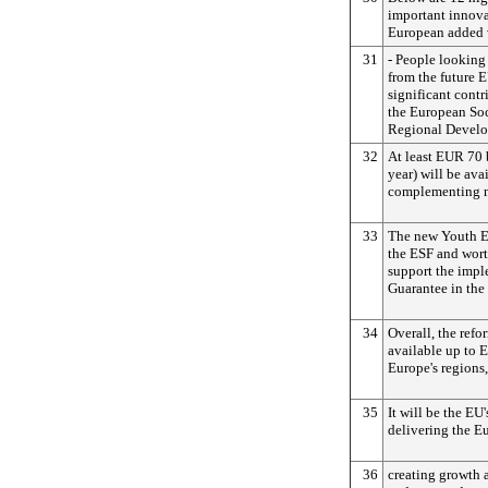
important innova
European added 
31
- People looking
from the future 
significant contr
the European So
Regional Devel
32
At least EUR 70 b
year) will be ava
complementing nat
33
The new Youth E
the ESF and worth
support the impl
Guarantee in the
34
Overall, the ref
available up to E
Europe's regions,
35
It will be the EU
delivering the E
36
creating growth 