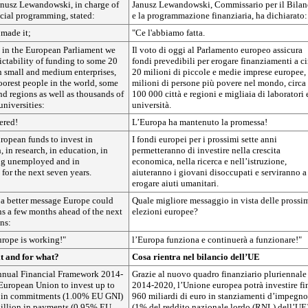
nusz Lewandowski, in charge of
Janusz Lewandowski, Commissario per il Bilan
cial programming, stated:
e la programmazione finanziaria, ha dichiarato:
 made it;
"Ce l'abbiamo fatta.
e in the European Parliament we
Il voto di oggi al Parlamento europeo assicura
ictability of funding to some 20
fondi prevedibili per erogare finanziamenti a ci
 small and medium enterprises,
20 milioni di piccole e medie imprese europee,
oorest people in the world, some
milioni di persone più povere nel mondo, circa
d regions as well as thousands of
100 000 città e regioni e migliaia di laboratori 
universities:
università.
ered!
L’Europa ha mantenuto la promessa!
ropean funds to invest in
I fondi europei per i prossimi sette anni
 in research, in education, in
permetteranno di investire nella crescita
ng unemployed and in
economica, nella ricerca e nell’istruzione,
for the next seven years.
aiuteranno i giovani disoccupati e serviranno a
erogare aiuti umanitari.
f a better message Europe could
Quale migliore messaggio in vista delle prossi
ens a few months ahead of the next
elezioni europee?
ns:
rope is working!"
l’Europa funziona e continuerà a funzionare!"
t and for what?
Cosa rientra nel bilancio dell’UE
nnual Financial Framework 2014-
Grazie al nuovo quadro finanziario pluriennale
European Union to invest up to
2014-2020, l’Unione europea potrà investire fi
 in commitments (1.00% EU GNI)
960 miliardi di euro in stanziamenti d’impegno
illion in payments (0.95% EU
(1% del reddito nazionale lordo (RNL) dell’UE)