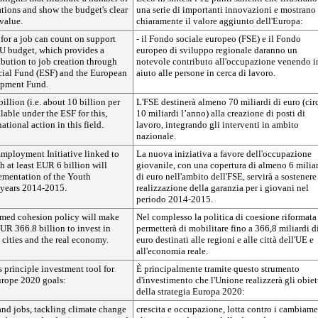
tions and show the budget's clear
una serie di importanti innovazioni e mostrano
value.
chiaramente il valore aggiunto dell'Europa:
 for a job can count on support
- il Fondo sociale europeo (FSE) e il Fondo
EU budget, which provides a
europeo di sviluppo regionale daranno un
ibution to job creation through
notevole contributo all'occupazione venendo i
cial Fund (ESF) and the European
aiuto alle persone in cerca di lavoro.
opment Fund.
illion (i.e. about 10 billion per
L'FSE destinerà almeno 70 miliardi di euro (cir
ilable under the ESF for this,
10 miliardi l’anno) alla creazione di posti di
ional action in this field.
lavoro, integrando gli interventi in ambito
nazionale.
mployment Initiative linked to
La nuova iniziativa a favore dell'occupazione
 at least EUR 6 billion will
giovanile, con una copertura di almeno 6 milia
ementation of the Youth
di euro nell'ambito dell'FSE, servirà a sostenere
 years 2014-2015.
realizzazione della garanzia per i giovani nel
periodo 2014-2015.
ormed cohesion policy will make
Nel complesso la politica di coesione riformata
UR 366.8 billion to invest in
permetterà di mobilitare fino a 366,8 miliardi d
 cities and the real economy.
euro destinati alle regioni e alle città dell'UE e
all'economia reale.
's principle investment tool for
È principalmente tramite questo strumento
urope 2020 goals:
d'investimento che l'Unione realizzerà gli obiet
della strategia Europa 2020:
and jobs, tackling climate change
crescita e occupazione, lotta contro i cambiame