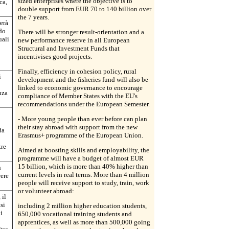
sized enterprises where the objective is to
ca,
double support from EUR 70 to 140 billion over
the 7 years.
erà
ndo
There will be stronger result-orientation and a
uali
new performance reserve in all European
Structural and Investment Funds that
incentivises good projects.
Finally, efficiency in cohesion policy, rural
i
development and the fisheries fund will also be
linked to economic governance to encourage
nza
compliance of Member States with the EU's
recommendations under the European Semester.
- More young people than ever before can plan
their stay abroad with support from the new
da
Erasmus+ programme of the European Union.
tre
Aimed at boosting skills and employability, the
programme will have a budget of almost EUR
15 billion, which is more than 40% higher than
n
current levels in real terms. More than 4 million
rere
people will receive support to study, train, work
or volunteer abroad:
 il
si
including 2 million higher education students,
i
650,000 vocational training students and
apprentices, as well as more than 500,000 going