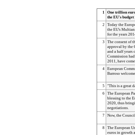
1
One trillion eur
the EU's budge
2
Today the Europe
the EU's Multia
for the years 201
3
The consent of th
approval by the 
and a half years 
Commission had t
2011, have come 
4
European Commis
Barroso welcomed
5
"This is a great 
6
The European Par
blessing to the 
2020, thus bring
negotiations.
7
Now, the Council 
8
The European Uni
euros in growth 