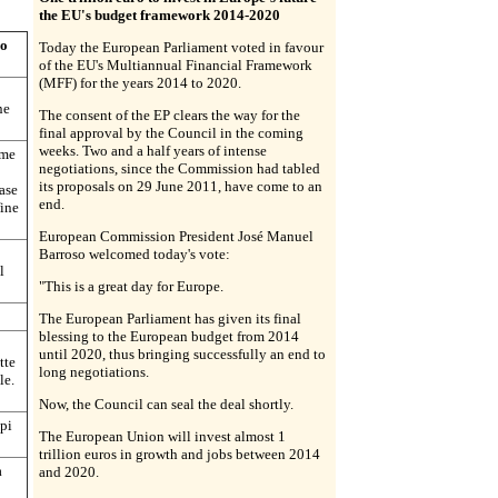
the EU's budget framework 2014-2020
ro
Today the European Parliament voted in favour
of the EU's Multiannual Financial Framework
(MFF) for the years 2014 to 2020.
o
ne
The consent of the EP clears the way for the
final approval by the Council in the coming
weeks. Two and a half years of intense
ime
negotiations, since the Commission had tabled
its proposals on 29 June 2011, have come to an
ase
end.
fine
European Commission President José Manuel
Barroso welcomed today's vote:
l
"This is a great day for Europe.
The European Parliament has given its final
blessing to the European budget from 2014
until 2020, thus bringing successfully an end to
tte
long negotiations.
le.
Now, the Council can seal the deal shortly.
mpi
The European Union will invest almost 1
trillion euros in growth and jobs between 2014
à
and 2020.