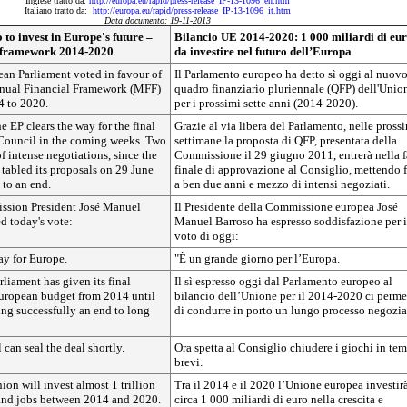
Inglese tratto da:
http://europa.eu/rapid/press-release_IP-13-1096_en.htm
Italiano tratto da:
http://europa.eu/rapid/press-release_IP-13-1096_it.htm
Data documento: 19-11-2013
o to invest in Europe's future –
Bilancio UE 2014-2020: 1 000 miliardi di eu
t framework 2014-2020
da investire nel futuro dell’Europa
an Parliament voted in favour of
Il Parlamento europeo ha detto sì oggi al nuov
nnual Financial Framework (MFF)
quadro finanziario pluriennale (QFP) dell'Unio
4 to 2020.
per i prossimi sette anni (2014-2020).
e EP clears the way for the final
Grazie al via libera del Parlamento, nelle pross
Council in the coming weeks. Two
settimane la proposta di QFP, presentata della
of intense negotiations, since the
Commissione il 29 giugno 2011, entrerà nella f
abled its proposals on 29 June
finale di approvazione al Consiglio, mettendo 
to an end.
a ben due anni e mezzo di intensi negoziati.
sion President José Manuel
Il Presidente della Commissione europea José
 today's vote:
Manuel Barroso ha espresso soddisfazione per i
voto di oggi:
day for Europe.
"È un grande giorno per l’Europa.
liament has given its final
Il sì espresso oggi dal Parlamento europeo al
European budget from 2014 until
bilancio dell’Unione per il 2014-2020 ci perme
ing successfully an end to long
di condurre in porto un lungo processo negozia
can seal the deal shortly.
Ora spetta al Consiglio chiudere i giochi in te
brevi.
on will invest almost 1 trillion
Tra il 2014 e il 2020 l’Unione europea investir
and jobs between 2014 and 2020.
circa 1 000 miliardi di euro nella crescita e