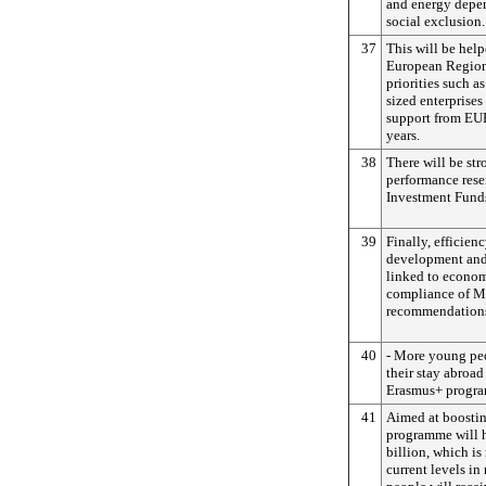
and energy depe
social exclusion.
37
This will be hel
European Region
priorities such a
sized enterprises
support from EUR
years.
38
There will be str
performance rese
Investment Funds
39
Finally, efficien
development and 
linked to econo
compliance of Me
recommendations
40
- More young peo
their stay abroa
Erasmus+ progra
41
Aimed at boostin
programme will 
billion, which i
current levels in