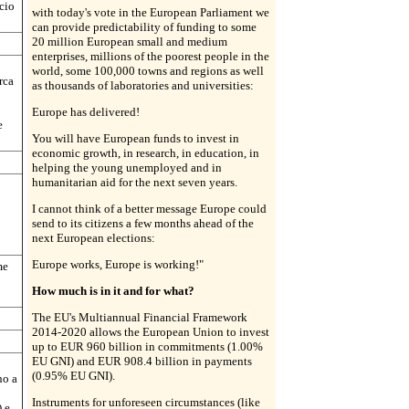
cio
with today's vote in the European Parliament we
can provide predictability of funding to some
20 million European small and medium
enterprises, millions of the poorest people in the
world, some 100,000 towns and regions as well
rca
as thousands of laboratories and universities:
Europe has delivered!
e
You will have European funds to invest in
economic growth, in research, in education, in
helping the young unemployed and in
humanitarian aid for the next seven years.
I cannot think of a better message Europe could
send to its citizens a few months ahead of the
next European elections:
Europe works, Europe is working!"
me
How much is in it and for what?
The EU's Multiannual Financial Framework
2014-2020 allows the European Union to invest
up to EUR 960 billion in commitments (1.00%
EU GNI) and EUR 908.4 billion in payments
(0.95% EU GNI).
no a
Instruments for unforeseen circumstances (like
 e