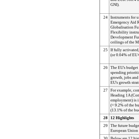
GNI).
24
Instruments for u
Emergency Aid R
Globalisation Fu
Flexibility inst
Development Fund
ceilings of the M
25
If fully activate
(or 0.04% of EU 
26
The EU's budget
spending prioriti
growth, jobs and
EU's growth stra
27
For example, com
Heading 1A (Com
employment) is i
(= 9.2% of the b
(13.1% of the bu
28
12 Highlights
29
The future budge
European Union i
30
Below are 12 high