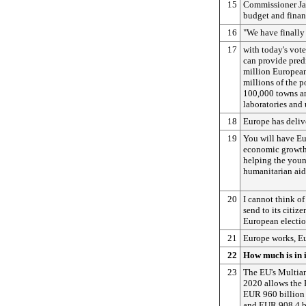
15
Commissioner Ja
budget and finan
16
"We have finally
17
with today's vot
can provide pred
million European
millions of the p
100,000 towns an
laboratories and 
18
Europe has deliv
19
You will have Eu
economic growth,
helping the you
humanitarian aid 
20
I cannot think o
send to its citiz
European electio
21
Europe works, Eu
22
How much is in i
23
The EU's Multia
2020 allows the 
EUR 960 billion
and EUR 908.4 b