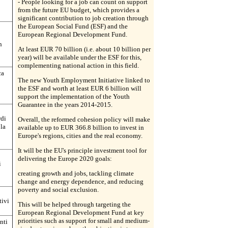
- People looking for a job can count on support
from the future EU budget, which provides a
significant contribution to job creation through
the European Social Fund (ESF) and the
European Regional Development Fund.
n
At least EUR 70 billion (i.e. about 10 billion per
year) will be available under the ESF for this,
complementing national action in this field.
ca
The new Youth Employment Initiative linked to
the ESF and worth at least EUR 6 billion will
support the implementation of the Youth
Guarantee in the years 2014-2015.
rdi
Overall, the reformed cohesion policy will make
 la
available up to EUR 366.8 billion to invest in
Europe's regions, cities and the real economy.
It will be the EU's principle investment tool for
delivering the Europe 2020 goals:
i
creating growth and jobs, tackling climate
change and energy dependence, and reducing
poverty and social exclusion.
tivi
This will be helped through targeting the
European Regional Development Fund at key
priorities such as support for small and medium-
nti