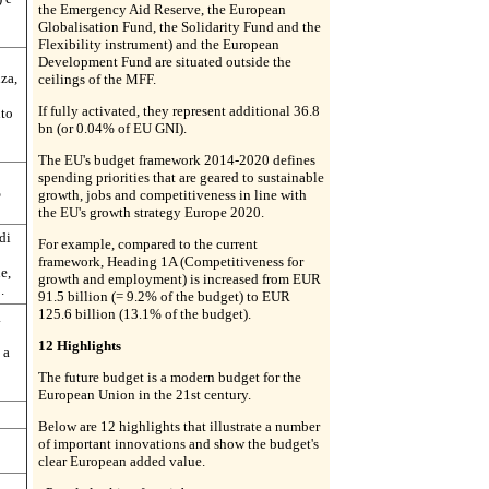
the Emergency Aid Reserve, the European
Globalisation Fund, the Solidarity Fund and the
Flexibility instrument) and the European
Development Fund are situated outside the
nza,
ceilings of the MFF.
If fully activated, they represent additional 36.8
nto
bn (or 0.04% of EU GNI).
The EU's budget framework 2014-2020 defines
spending priorities that are geared to sustainable
%
growth, jobs and competitiveness in line with
the EU's growth strategy Europe 2020.
di
For example, compared to the current
framework, Heading 1A (Competitiveness for
e,
growth and employment) is increased from EUR
.
91.5 billion (= 9.2% of the budget) to EUR
125.6 billion (13.1% of the budget).
à
12 Highlights
 a
The future budget is a modern budget for the
European Union in the 21st century.
Below are 12 highlights that illustrate a number
of important innovations and show the budget's
clear European added value.