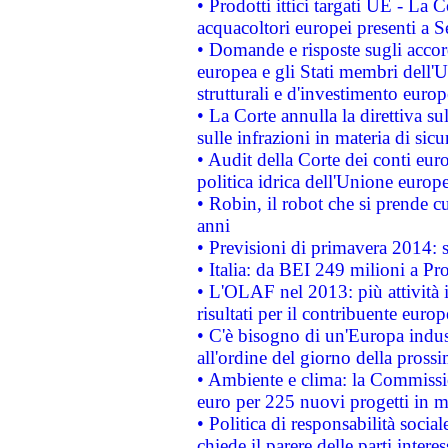
• Prodotti ittici targati UE - La
acquacoltori europei presenti 
• Domande e risposte sugli accor
europea e gli Stati membri dell'U
strutturali e d'investimento euro
• La Corte annulla la direttiva s
sulle infrazioni in materia di sicu
• Audit della Corte dei conti euro
politica idrica dell'Unione europ
• Robin, il robot che si prende c
anni
• Previsioni di primavera 2014: si
• Italia: da BEI 249 milioni a Pr
• L'OLAF nel 2013: più attività i
risultati per il contribuente euro
• C'è bisogno di un'Europa indust
all'ordine del giorno della pros
• Ambiente e clima: la Commissi
euro per 225 nuovi progetti in m
• Politica di responsabilità soci
chiede il parere delle parti interes