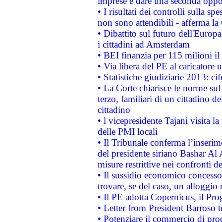
imprese e dare una seconda oppor
• I risultati dei controlli sulla s
non sono attendibili - afferma la
• Dibattito sul futuro dell'Europ
i cittadini ad Amsterdam
• BEI finanzia per 115 milioni i
• Via libera del PE al caricatore u
• Statistiche giudiziarie 2013: ci
• La Corte chiarisce le norme sul 
terzo, familiari di un cittadino 
cittadino
• l vicepresidente Tajani visita l
delle PMI locali
• Il Tribunale conferma l’inserim
del presidente siriano Bashar Al 
misure restrittive nei confronti de
• Il sussidio economico concesso 
trovare, se del caso, un alloggio
• Il PE adotta Copernicus, il Pr
• Letter from President Barroso
• Potenziare il commercio di prod