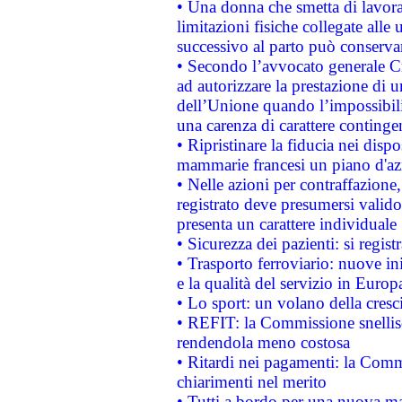
• Una donna che smetta di lavora
limitazioni fisiche collegate alle 
successivo al parto può conservar
• Secondo l’avvocato generale C
ad autorizzare la prestazione di 
dell’Unione quando l’impossibilit
una carenza di carattere contingen
• Ripristinare la fiducia nei disp
mammarie francesi un piano d'azi
• Nelle azioni per contraffazion
registrato deve presumersi valido 
presenta un carattere individuale
• Sicurezza dei pazienti: si regis
• Trasporto ferroviario: nuove iniz
e la qualità del servizio in Europ
• Lo sport: un volano della cresc
• REFIT: la Commissione snellisc
rendendola meno costosa
• Ritardi nei pagamenti: la Commi
chiarimenti nel merito
• Tutti a bordo per una nuova mac