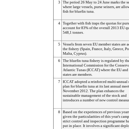
3
The period 26 May to 24 June marks the s
where large vessels, purse seiners, are allo
fish for bluefin tuna.
4
Together with fish traps the quotas for purs
account for 83% of the overall 2013 EU qu
548,1 tonnes.
5
Vessels from seven EU member states are a
the fishery (Spain, France, Italy, Greece, Po
Malta, Cyprus).
6
The bluefin tuna fishery is regulated by th
International Commission for the Conserva
Atlantic Tunas (ICCAT) where the EU an
states are members.
7
ICCAT adopted a reinforced multi-annual 
plan for bluefin tuna at its last annual mee
November 2012. The plan enhances the
sustainable management of the stock and
introduces a number of new control measur
8
Based on the experiences of previous year
given the particularities of this year's cam
strict control and inspection programme h
put in place. It involves a significant dep