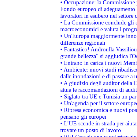
• Occupazione: la Commissione pr
Fondo europeo di adeguamento al
lavoratori in esubero nel settore d
• La Commissione conclude gli es
macroeconomici e valuta i progre
• Un'Europa maggiormente innova
differenze regionali
• Fantastico! Androulla Vassilio
grande bellezza" si aggiudica l'O
• Entrano in carica i nuovi Memb
• Ambiente: nuovi studi ribadisco
dalle inondazioni e di passare a u
• A giudizio degli auditor della
attua le raccomandazioni di aud
• Siglato tra UE e Tunisia un part
• Un'agenda per il settore europe
• Ripresa economica e nuovi post
pensano gli europei
• L’UE scende in strada per aiutar
trovare un posto di lavoro
• BEI-Creval: una cartolarizzazio