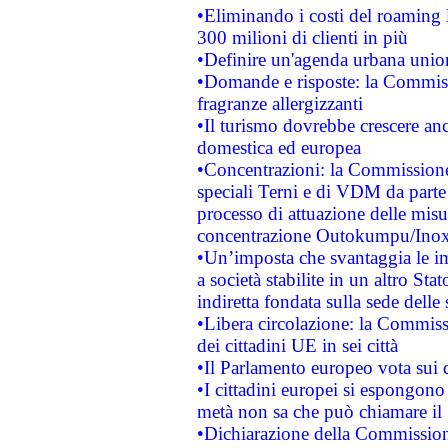
•Eliminando i costi del roaming 
300 milioni di clienti in più
•Definire un'agenda urbana union
•Domande e risposte: la Commiss
fragranze allergizzanti
•Il turismo dovrebbe crescere an
domestica ed europea
•Concentrazioni: la Commissione 
speciali Terni e di VDM da part
processo di attuazione delle misur
concentrazione Outokumpu/In
•Un’imposta che svantaggia le im
a società stabilite in un altro S
indiretta fondata sulla sede delle 
•Libera circolazione: la Commiss
dei cittadini UE in sei città
•Il Parlamento europeo vota sui di
•I cittadini europei si espongono
metà non sa che può chiamare i
•Dichiarazione della Commission