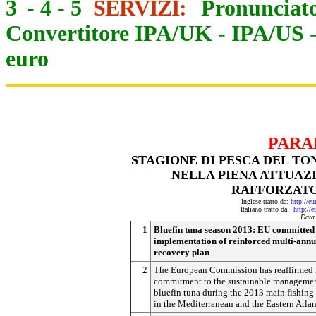
3
-
4
-
5
SERVIZI:
Pronunciato
Convertitore IPA/UK
-
IPA/US
euro
PARA
STAGIONE DI PESCA DEL TO
NELLA PIENA ATTUAZ
RAFFORZATO
Inglese tratto da:
http://e
Italiano tratto da:
http://
Data
1
Bluefin tuna season 2013: EU committed t
implementation of reinforced multi-annu
recovery plan
2
The European Commission has reaffirmed 
commitment to the sustainable managemen
bluefin tuna during the 2013 main fishing
in the Mediterranean and the Eastern Atlan