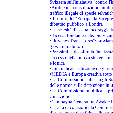
Svizzera sull'iniziativa "contro 
•Ambiente: consultazione pubblic
traffico illegale di specie selvatic
•Il futuro dell’Europa: la Vicep
dibattito pubblico a Londra
•La scarsità di scelta incoraggia l
•Ricerca fondamentale: più vicin
•"Juvenes Translatores": proclama
giovani traduttori
•Prossimi al decollo: la finalizzaz
successo della nuova strategia ma
e ionica
•Una radicale riduzione degli oner
•MEDIA e Europa creativa sotto i r
•La Commissione sollecita gli Sta
delle norme sulla detenzione in 
•La Commissione pubblica la prim
corruzione
•Campagna Generation Awake: bast
•Libera circolazione: la Commiss
discussione sulle sfide e allo sca