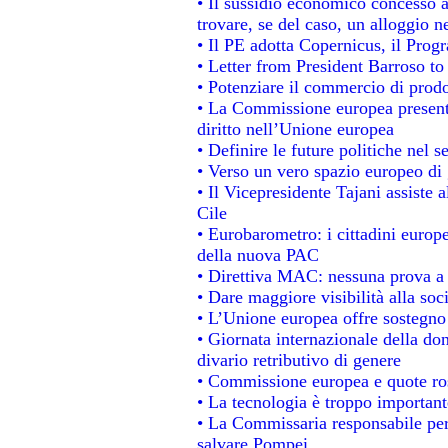
• Il sussidio economico concesso ai
trovare, se del caso, un alloggio n
• Il PE adotta Copernicus, il Prog
• Letter from President Barroso t
• Potenziare il commercio di prodot
• La Commissione europea presenta
diritto nell’Unione europea
• Definire le future politiche nel s
• Verso un vero spazio europeo di g
• Il Vicepresidente Tajani assiste 
Cile
• Eurobarometro: i cittadini europ
della nuova PAC
• Direttiva MAC: nessuna prova a 
• Dare maggiore visibilità alla soc
• L’Unione europea offre sostegno
• Giornata internazionale della do
divario retributivo di genere
• Commissione europea e quote rosa
• La tecnologia è troppo importante
• La Commissaria responsabile per 
salvare Pompei