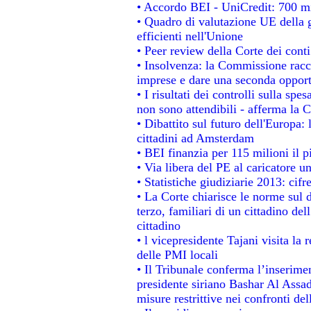
• Accordo BEI - UniCredit: 700 mil
• Quadro di valutazione UE della g
efficienti nell'Unione
• Peer review della Corte dei conti
• Insolvenza: la Commissione rac
imprese e dare una seconda opportu
• I risultati dei controlli sulla sp
non sono attendibili - afferma la C
• Dibattito sul futuro dell'Europa:
cittadini ad Amsterdam
• BEI finanzia per 115 milioni il 
• Via libera del PE al caricatore un
• Statistiche giudiziarie 2013: cifr
• La Corte chiarisce le norme sul d
terzo, familiari di un cittadino de
cittadino
• l vicepresidente Tajani visita la 
delle PMI locali
• Il Tribunale conferma l’inserime
presidente siriano Bashar Al Assad,
misure restrittive nei confronti del