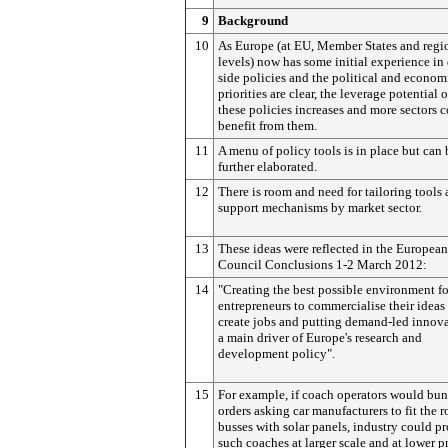
9
Background
10
As Europe (at EU, Member States and regi
levels) now has some initial experience i
side policies and the political and econom
priorities are clear, the leverage potential 
these policies increases and more sectors 
benefit from them.
11
A menu of policy tools is in place but can 
further elaborated.
12
There is room and need for tailoring tools
support mechanisms by market sector.
13
These ideas were reflected in the European
Council Conclusions 1-2 March 2012:
14
"Creating the best possible environment fo
entrepreneurs to commercialise their ideas
create jobs and putting demand-led innova
a main driver of Europe's research and
development policy".
15
For example, if coach operators would bun
orders asking car manufacturers to fit the r
busses with solar panels, industry could p
such coaches at larger scale and at lower pr