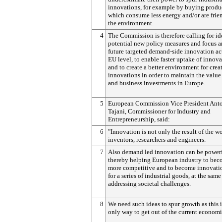
innovations, for example by buying produ
which consume less energy and/or are frien
the environment.
4
The Commission is therefore calling for id
potential new policy measures and focus ar
future targeted demand-side innovation ac
EU level, to enable faster uptake of innov
and to create a better environment for crea
innovations in order to maintain the value
and business investments in Europe.
5
European Commission Vice President Ant
Tajani, Commissioner for Industry and
Entrepreneurship, said:
6
"Innovation is not only the result of the w
inventors, researchers and engineers.
7
Also demand led innovation can be powerf
thereby helping European industry to be
more competitive and to become innovatio
for a series of industrial goods, at the same
addressing societal challenges.
8
We need such ideas to spur growth as this i
only way to get out of the current economic