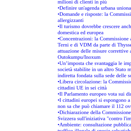
milioni di clienti in più
•Definire un'agenda urbana unional
•Domande e risposte: la Commissio
allergizzanti
•Il turismo dovrebbe crescere anc
domestica ed europea
•Concentrazioni: la Commissione au
Terni e di VDM da parte di Thysse
attuazione delle misure correttive 
Outokumpu/Inoxum
•Un’imposta che svantaggia le impr
società stabilite in un altro Stato
indiretta fondata sulla sede delle s
•Libera circolazione: la Commissio
cittadini UE in sei città
•Il Parlamento europeo vota sui dir
•I cittadini europei si espongono a
non sa che può chiamare il 112 o
•Dichiarazione della Commissione
Svizzera sull'iniziativa "contro l'
•Ambiente: consultazione pubblica 
traffico illegale di specie selvatich