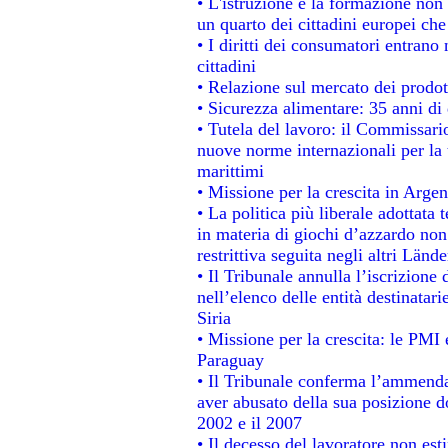
• L'istruzione e la formazione non
un quarto dei cittadini europei ch
• I diritti dei consumatori entrano 
cittadini
• Relazione sul mercato dei prodott
• Sicurezza alimentare: 35 anni di 
• Tutela del lavoro: il Commissari
nuove norme internazionali per la t
marittimi
• Missione per la crescita in Argen
• La politica più liberale adotta
in materia di giochi d’azzardo non 
restrittiva seguita negli altri Länd
• Il Tribunale annulla l’iscrizione
nell’elenco delle entità destinatari
Siria
• Missione per la crescita: le PMI 
Paraguay
• Il Tribunale conferma l’ammenda d
aver abusato della sua posizione d
2002 e il 2007
• Il decesso del lavoratore non estin