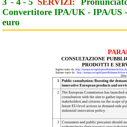
3
-
4
-
5
SERVIZI:
Pronunciato
Convertitore IPA/UK
-
IPA/US
euro
PARA
CONSULTAZIONE PUBBLI
PRODOTTI E SERV
Inglese tratto da:
http://europa.eu/rapid/pressReleasesAct
Italiano tratto da:
http://europa.eu/rapid/pressReleasesAct
Data
1
Public consultation: Boosting the demand
innovative European products and servi
2
The European Commission has launched a
consultation with the aim to gather inputs
stakeholders and citizens on the scope of 
future EU-level actions in demand-side pol
industrial innovation policy.
3
Consumers and public procurers should no
underestimate their power to spur industria