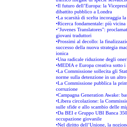
•Il futuro dell’Europa: la Vicepre
dibattito pubblico a Londra
•La scarsità di scelta incoraggia la
•Ricerca fondamentale: più vicina 
•"Juvenes Translatores": proclamati
giovani traduttori
•Prossimi al decollo: la finalizzazi
successo della nuova strategia mac
ionica
•Una radicale riduzione degli oneri 
•MEDIA e Europa creativa sotto i ri
•La Commissione sollecita gli Stat
norme sulla detenzione in un altr
•La Commissione pubblica la prima 
corruzione
•Campagna Generation Awake: basta 
•Libera circolazione: la Commissio
sulle sfide e allo scambio delle mig
•Da BEI e Gruppo UBI Banca 350 
occupazione giovanile
•Nel diritto dell’Unione, la nozion