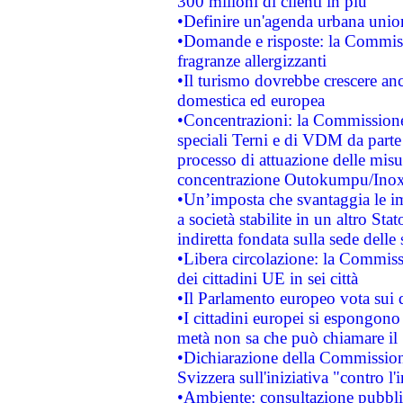
300 milioni di clienti in più
•Definire un'agenda urbana union
•Domande e risposte: la Commiss
fragranze allergizzanti
•Il turismo dovrebbe crescere an
domestica ed europea
•Concentrazioni: la Commissione 
speciali Terni e di VDM da part
processo di attuazione delle misur
concentrazione Outokumpu/In
•Un’imposta che svantaggia le im
a società stabilite in un altro S
indiretta fondata sulla sede delle 
•Libera circolazione: la Commiss
dei cittadini UE in sei città
•Il Parlamento europeo vota sui di
•I cittadini europei si espongono
metà non sa che può chiamare i
•Dichiarazione della Commission
Svizzera sull'iniziativa "contro 
•Ambiente: consultazione pubblic