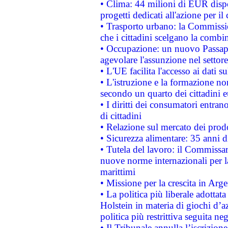
• Clima: 44 milioni di EUR dispon
progetti dedicati all'azione per il
• Trasporto urbano: la Commission
che i cittadini scelgano la combi
• Occupazione: un nuovo Passap
agevolare l'assunzione nel settore 
• L'UE facilita l'accesso ai dati s
• L'istruzione e la formazione n
secondo un quarto dei cittadini 
• I diritti dei consumatori entran
di cittadini
• Relazione sul mercato dei prodot
• Sicurezza alimentare: 35 anni d
• Tutela del lavoro: il Commissa
nuove norme internazionali per la 
marittimi
• Missione per la crescita in Arg
• La politica più liberale adott
Holstein in materia di giochi d’a
politica più restrittiva seguita ne
• Il Tribunale annulla l’iscrizion