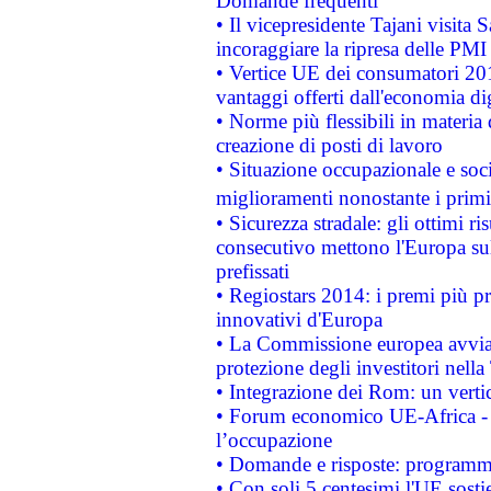
Domande frequenti
• Il vicepresidente Tajani visita 
incoraggiare la ripresa delle PMI 
• Vertice UE dei consumatori 201
vantaggi offerti dall'economia dig
• Norme più flessibili in materia d
creazione di posti di lavoro
• Situazione occupazionale e socia
miglioramenti nonostante i primi 
• Sicurezza stradale: gli ottimi ri
consecutivo mettono l'Europa sull
prefissati
• Regiostars 2014: i premi più pre
innovativi d'Europa
• La Commissione europea avvia 
protezione degli investitori nell
• Integrazione dei Rom: un verti
• Forum economico UE-Africa - in
l’occupazione
• Domande e risposte: programma
• Con soli 5 centesimi l'UE sosti