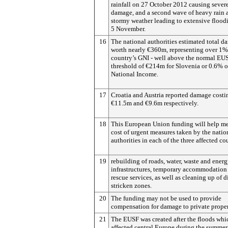
rainfall on 27 October 2012 causing sever
damage, and a second wave of heavy rain 
stormy weather leading to extensive flood
5 November.
16
The national authorities estimated total 
worth nearly €360m, representing over 1%
country’s GNI - well above the normal EU
threshold of €214m for Slovenia or 0.6% o
National Income.
17
Croatia and Austria reported damage costi
€11.5m and €9.6m respectively.
18
This European Union funding will help me
cost of urgent measures taken by the natio
authorities in each of the three affected co
19
rebuilding of roads, water, waste and ener
infrastructures, temporary accommodation
rescue services, as well as cleaning up of d
stricken zones.
20
The funding may not be used to provide
compensation for damage to private proper
21
The EUSF was created after the floods whi
affected central Europe during the summer