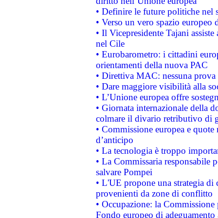
diritto nell’Unione europea
• Definire le future politiche nel 
• Verso un vero spazio europeo di 
• Il Vicepresidente Tajani assiste
nel Cile
• Eurobarometro: i cittadini euro
orientamenti della nuova PAC
• Direttiva MAC: nessuna prova a
• Dare maggiore visibilità alla so
• L’Unione europea offre sostegn
• Giornata internazionale della 
colmare il divario retributivo di 
• Commissione europea e quote ro
d’anticipo
• La tecnologia è troppo importan
• La Commissaria responsabile per
salvare Pompei
• L'UE propone una strategia di 
provenienti da zone di conflitto
• Occupazione: la Commissione pr
Fondo europeo di adeguamento al