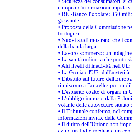
• Sicurezza dei consumatori: si ce
europeo d'informazione rapida su
• BEI-Banco Popolare: 350 mili
giovanile
• Proposta della Commissione pe
biologica
• Nuovi studi mostrano che i cons
della banda larga
• Lavoro sommerso: un'indagine 
• La sanità online: a che punto 
• Alti livelli di inattività nell'
• La Grecia e l'UE: dall'austerità
• Dibattito sul futuro dell'Europa:
riuniscono a Bruxelles per un di
• L'espianto coatto di organi in 
• L’obbligo imposto dalla Polonia 
volante delle autovetture situato s
• Il Tribunale conferma, nel compl
informazioni inviate dalla Commi
• Il diritto dell’Unione non imp
avuto un figlio mediante un contr