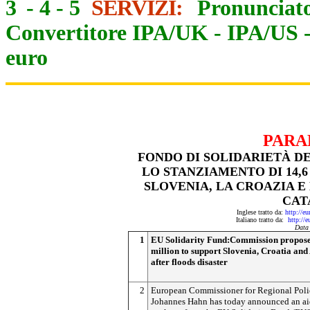
3
-
4
-
5
SERVIZI:
Pronunciato
Convertitore IPA/UK
-
IPA/US
euro
PARA
FONDO DI SOLIDARIETÀ D
LO STANZIAMENTO DI 14,6
SLOVENIA, LA CROAZIA E
CAT
Inglese tratto da:
http://e
Italiano tratto da:
http://
Data
1
EU Solidarity Fund:Commission propose
million to support Slovenia, Croatia and
after floods disaster
2
European Commissioner for Regional Poli
Johannes Hahn has today announced an a