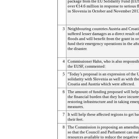
package from the EU Solidarity Fund (EUS
over €14.6 million in response to serious 
in Slovenia in October and November 201
3
Neighbouring countries Austria and Croati
suffered lesser damages as a direct result of
floods and will benefit from the grant in or
fund their emergency operations in the aft
the disaster.
4
Commissioner Hahn, who is also responsib
the EUSF, commented:
5
"Today’s proposal is an expression of the 
solidarity with Slovenia as well as with the
Croatia and Austria which were affected.
6
The amount of funding proposed will help 
the financial burden that they have incurre
restoring infrastructure and in taking eme
measures.
7
It will help these affected regions to get b
their feet.
8
The Commission is proposing an amendin
so that the Council and Parliament can ma
resources available to reduce the negative 