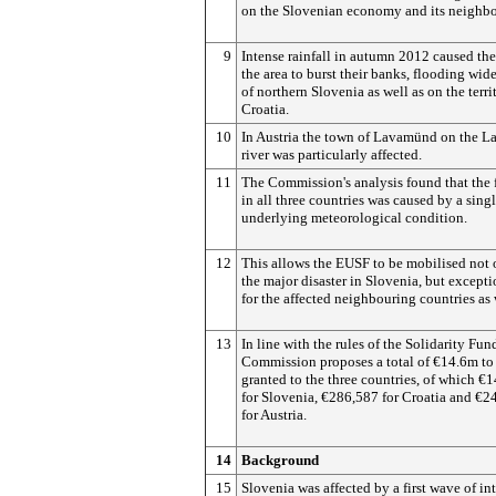
on the Slovenian economy and its neighbo
9
Intense rainfall in autumn 2012 caused the 
the area to burst their banks, flooding wide
of northern Slovenia as well as on the terri
Croatia.
10
In Austria the town of Lavamünd on the L
river was particularly affected.
11
The Commission's analysis found that the
in all three countries was caused by a sing
underlying meteorological condition.
12
This allows the EUSF to be mobilised not 
the major disaster in Slovenia, but excepti
for the affected neighbouring countries as 
13
In line with the rules of the Solidarity Fun
Commission proposes a total of €14.6m to
granted to the three countries, of which €
for Slovenia, €286,587 for Croatia and €2
for Austria.
14
Background
15
Slovenia was affected by a first wave of in