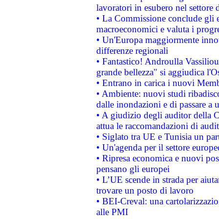
lavoratori in esubero nel settore d
• La Commissione conclude gli es
macroeconomici e valuta i progre
• Un'Europa maggiormente innova
differenze regionali
• Fantastico! Androulla Vassilio
grande bellezza" si aggiudica l'O
• Entrano in carica i nuovi Memb
• Ambiente: nuovi studi ribadisco
dalle inondazioni e di passare a u
• A giudizio degli auditor della
attua le raccomandazioni di aud
• Siglato tra UE e Tunisia un part
• Un'agenda per il settore europe
• Ripresa economica e nuovi post
pensano gli europei
• L’UE scende in strada per aiutar
trovare un posto di lavoro
• BEI-Creval: una cartolarizzazio
alle PMI