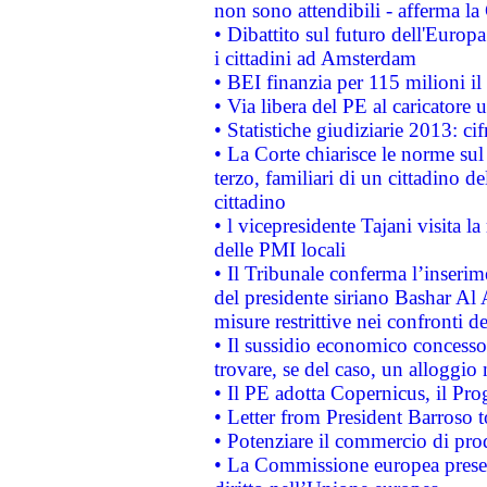
non sono attendibili - afferma la
• Dibattito sul futuro dell'Europ
i cittadini ad Amsterdam
• BEI finanzia per 115 milioni i
• Via libera del PE al caricatore u
• Statistiche giudiziarie 2013: ci
• La Corte chiarisce le norme sul 
terzo, familiari di un cittadino 
cittadino
• l vicepresidente Tajani visita l
delle PMI locali
• Il Tribunale conferma l’inserim
del presidente siriano Bashar Al 
misure restrittive nei confronti de
• Il sussidio economico concesso 
trovare, se del caso, un alloggio
• Il PE adotta Copernicus, il Pr
• Letter from President Barroso
• Potenziare il commercio di prod
• La Commissione europea presen