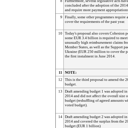
8
Furthermore, several legislative acts hav
concluded after the adoption of the 201
and require more payment appropriations
9
Finally, some other programmes require a
cover the requirements of the past year.
10
Today's proposal also covers Cohesion p
some EUR 3.4 billion is required to meet
unusually high reimbursement claims fr
Member States, as well as the Support pa
Ukraine (EUR 250 million to cover the 
the first instalment in June 2014.
11
NOTE:
12
This is the third proposal to amend the 
budget.
13
Draft amending budget 1 was adopted in
2014 and did not affect the overall size o
budget (reshuffling of agreed amounts wi
voted budget).
14
Draft amending budget 2 was adopted i
2014 and covered the surplus from the 2
budget (EUR 1 billion)