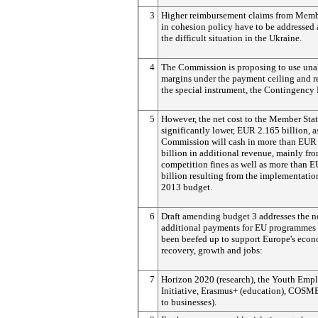
3
Higher reimbursement claims from Memb
in cohesion policy have to be addressed 
the difficult situation in the Ukraine.
4
The Commission is proposing to use una
margins under the payment ceiling and r
the special instrument, the Contingency
5
However, the net cost to the Member Stat
significantly lower, EUR 2.165 billion, a
Commission will cash in more than EUR
billion in additional revenue, mainly fr
competition fines as well as more than 
billion resulting from the implementatio
2013 budget.
6
Draft amending budget 3 addresses the n
additional payments for EU programmes 
been beefed up to support Europe's eco
recovery, growth and jobs:
7
Horizon 2020 (research), the Youth Em
Initiative, Erasmus+ (education), COSME
to businesses).