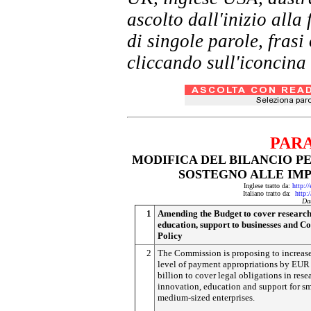
ascolto dall'inizio al
di singole parole, frasi
cliccando sull'iconcina 
PAR
MODIFICA DEL BILANCIO PE
SOSTEGNO ALLE IMP
Inglese tratto da:
http:/
Italiano tratto da:
http:
Da
1
Amending the Budget to cover research
education, support to businesses and C
Policy
2
The Commission is proposing to increas
level of payment appropriations by EUR
billion to cover legal obligations in rese
innovation, education and support for s
medium-sized enterprises.