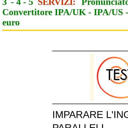
3
-
4
-
5
SERVIZI:
Pronunciato
Convertitore IPA/UK
-
IPA/US
euro
IMPARARE L'IN
PARALLELI