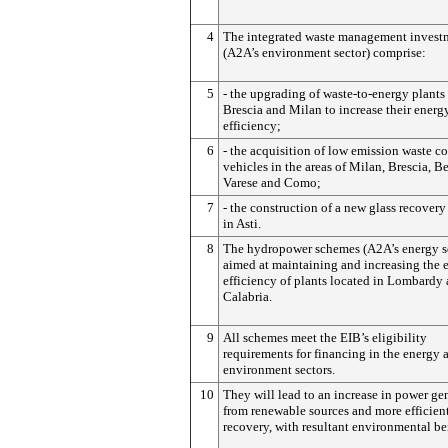
4
The integrated waste management invest
(A2A’s environment sector) comprise:
5
- the upgrading of waste-to-energy plants
Brescia and Milan to increase their energ
efficiency;
6
- the acquisition of low emission waste co
vehicles in the areas of Milan, Brescia, 
Varese and Como;
7
- the construction of a new glass recovery 
in Asti.
8
The hydropower schemes (A2A’s energy se
aimed at maintaining and increasing the 
efficiency of plants located in Lombardy
Calabria.
9
All schemes meet the EIB’s eligibility
requirements for financing in the energy 
environment sectors.
10
They will lead to an increase in power ge
from renewable sources and more efficient
recovery, with resultant environmental ben