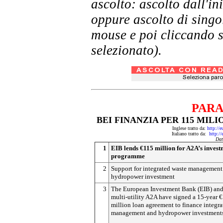
ascolto: ascolto dall'i
oppure ascolto di singol
mouse e poi cliccando s
selezionato).
PARA
BEI FINANZIA PER 115 MILI
Inglese tratto da:
http://
Italiano tratto da:
http:/
Dat
1
EIB lends €115 million for A2A’s invest
programme
2
Support for integrated waste management
hydropower investment
3
The European Investment Bank (EIB) and
multi-utility A2A have signed a 15-year 
million loan agreement to finance integra
management and hydropower investments