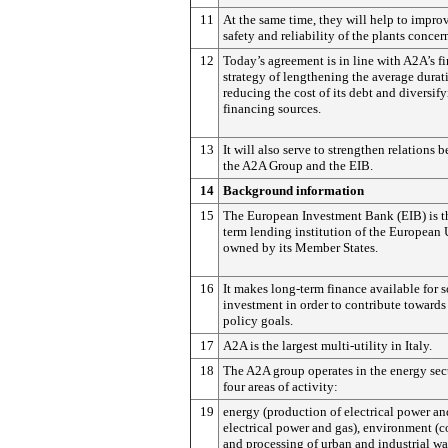
11
At the same time, they will help to impro
safety and reliability of the plants concer
12
Today’s agreement is in line with A2A’s f
strategy of lengthening the average durat
reducing the cost of its debt and diversify
financing sources.
13
It will also serve to strengthen relations 
the A2A Group and the EIB.
14
Background information
15
The European Investment Bank (EIB) is t
term lending institution of the European
owned by its Member States.
16
It makes long-term finance available for 
investment in order to contribute toward
policy goals.
17
A2A is the largest multi-utility in Italy.
18
The A2A group operates in the energy sec
four areas of activity:
19
energy (production of electrical power an
electrical power and gas), environment (c
and processing of urban and industrial was