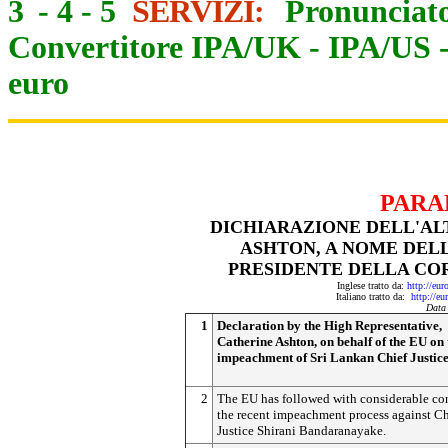
3
-
4
-
5
SERVIZI:
Pronunciato
Convertitore IPA/UK
-
IPA/US
euro
PARA
DICHIARAZIONE DELL'AL
ASHTON, A NOME DELL
PRESIDENTE DELLA CO
Inglese tratto da:
http://eu
Italiano tratto da:
http://eu
Data
1
Declaration by the High Representative,
Catherine Ashton, on behalf of the EU on 
impeachment of Sri Lankan Chief Justic
2
The EU has followed with considerable co
the recent impeachment process against Ch
Justice Shirani Bandaranayake.