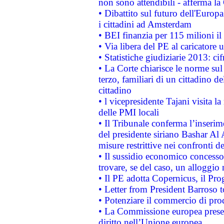
non sono attendibili - afferma la
• Dibattito sul futuro dell'Europ
i cittadini ad Amsterdam
• BEI finanzia per 115 milioni i
• Via libera del PE al caricatore u
• Statistiche giudiziarie 2013: ci
• La Corte chiarisce le norme sul 
terzo, familiari di un cittadino 
cittadino
• l vicepresidente Tajani visita l
delle PMI locali
• Il Tribunale conferma l’inserim
del presidente siriano Bashar Al 
misure restrittive nei confronti de
• Il sussidio economico concesso 
trovare, se del caso, un alloggio
• Il PE adotta Copernicus, il Pr
• Letter from President Barroso
• Potenziare il commercio di prod
• La Commissione europea presen
diritto nell’Unione europea