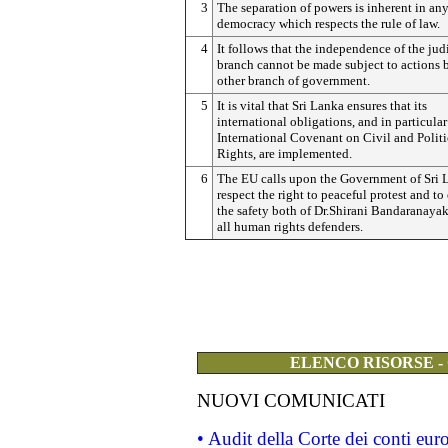
3
The separation of powers is inherent in an
democracy which respects the rule of law.
4
It follows that the independence of the jud
branch cannot be made subject to actions 
other branch of government.
5
It is vital that Sri Lanka ensures that its
international obligations, and in particular
International Covenant on Civil and Politi
Rights, are implemented.
6
The EU calls upon the Government of Sri 
respect the right to peaceful protest and to
the safety both of Dr.Shirani Bandaranayak
all human rights defenders.
ELENCO RISORSE -
NUOVI COMUNICATI
• Audit della Corte dei conti eu