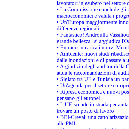
lavoratori in esubero nel settore d
• La Commissione conclude gli es
macroeconomici e valuta i progre
• Un'Europa maggiormente innova
differenze regionali
• Fantastico! Androulla Vassilio
grande bellezza" si aggiudica l'O
• Entrano in carica i nuovi Memb
• Ambiente: nuovi studi ribadisco
dalle inondazioni e di passare a u
• A giudizio degli auditor della
attua le raccomandazioni di aud
• Siglato tra UE e Tunisia un part
• Un'agenda per il settore europe
• Ripresa economica e nuovi post
pensano gli europei
• L’UE scende in strada per aiutar
trovare un posto di lavoro
• BEI-Creval: una cartolarizzazio
alle PMI