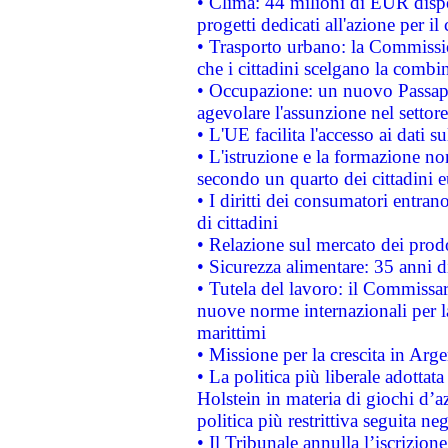
• Clima: 44 milioni di EUR dispon
progetti dedicati all'azione per il
• Trasporto urbano: la Commission
che i cittadini scelgano la combi
• Occupazione: un nuovo Passap
agevolare l'assunzione nel settore 
• L'UE facilita l'accesso ai dati s
• L'istruzione e la formazione n
secondo un quarto dei cittadini 
• I diritti dei consumatori entran
di cittadini
• Relazione sul mercato dei prodot
• Sicurezza alimentare: 35 anni d
• Tutela del lavoro: il Commissa
nuove norme internazionali per la 
marittimi
• Missione per la crescita in Arg
• La politica più liberale adott
Holstein in materia di giochi d’a
politica più restrittiva seguita ne
• Il Tribunale annulla l’iscrizion