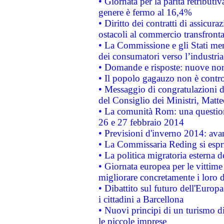
• Giornata per la parità retributiv
genere è fermo al 16,4%
• Diritto dei contratti di assicura
ostacoli al commercio transfronta
• La Commissione e gli Stati mem
dei consumatori verso l’industria
• Domande e risposte: nuove norm
• Il popolo gagauzo non è contr
• Messaggio di congratulazioni d
del Consiglio dei Ministri, Matt
• La comunità Rom: una questio
26 e 27 febbraio 2014
• Previsioni d'inverno 2014: avan
• La Commissaria Reding si espr
• La politica migratoria esterna 
• Giornata europea per le vittime
migliorare concretamente i loro di
• Dibattito sul futuro dell'Europ
i cittadini a Barcellona
• Nuovi principi di un turismo di
le piccole imprese