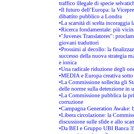
traffico illegale di specie selvatic
•Il futuro dell’Europa: la Vicep
dibattito pubblico a Londra
•La scarsità di scelta incoraggia l
•Ricerca fondamentale: più vicin
•"Juvenes Translatores": proclama
giovani traduttori
•Prossimi al decollo: la finalizzaz
successo della nuova strategia ma
e ionica
•Una radicale riduzione degli oner
•MEDIA e Europa creativa sotto i r
•La Commissione sollecita gli Sta
delle norme sulla detenzione in 
•La Commissione pubblica la prim
corruzione
•Campagna Generation Awake: bast
•Libera circolazione: la Commiss
discussione sulle sfide e allo sca
•Da BEI e Gruppo UBI Banca 35