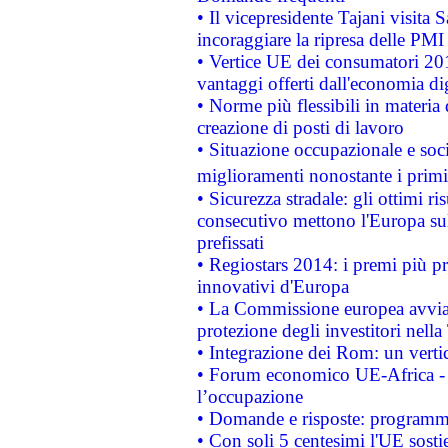
• Il vicepresidente Tajani visita 
incoraggiare la ripresa delle PMI 
• Vertice UE dei consumatori 201
vantaggi offerti dall'economia dig
• Norme più flessibili in materia d
creazione di posti di lavoro
• Situazione occupazionale e socia
miglioramenti nonostante i primi 
• Sicurezza stradale: gli ottimi ri
consecutivo mettono l'Europa sull
prefissati
• Regiostars 2014: i premi più pre
innovativi d'Europa
• La Commissione europea avvia 
protezione degli investitori nell
• Integrazione dei Rom: un verti
• Forum economico UE-Africa - in
l’occupazione
• Domande e risposte: programma
• Con soli 5 centesimi l'UE sosti