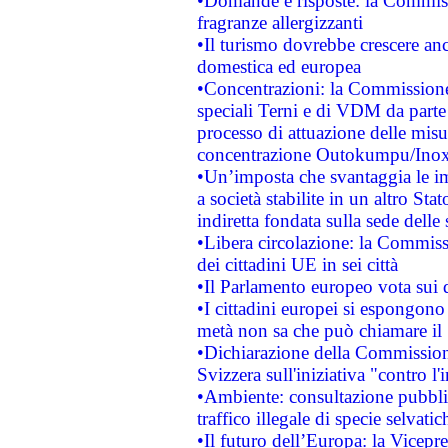
•Domande e risposte: la Commiss
fragranze allergizzanti
•Il turismo dovrebbe crescere an
domestica ed europea
•Concentrazioni: la Commissione 
speciali Terni e di VDM da part
processo di attuazione delle misur
concentrazione Outokumpu/In
•Un’imposta che svantaggia le im
a società stabilite in un altro S
indiretta fondata sulla sede delle 
•Libera circolazione: la Commiss
dei cittadini UE in sei città
•Il Parlamento europeo vota sui di
•I cittadini europei si espongono
metà non sa che può chiamare i
•Dichiarazione della Commission
Svizzera sull'iniziativa "contro 
•Ambiente: consultazione pubblic
traffico illegale di specie selvatic
•Il futuro dell’Europa: la Vicep