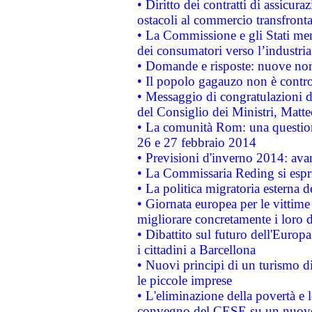
• Diritto dei contratti di assicura
ostacoli al commercio transfronta
• La Commissione e gli Stati mem
dei consumatori verso l’industria
• Domande e risposte: nuove norm
• Il popolo gagauzo non è contr
• Messaggio di congratulazioni d
del Consiglio dei Ministri, Matt
• La comunità Rom: una questio
26 e 27 febbraio 2014
• Previsioni d'inverno 2014: avan
• La Commissaria Reding si espr
• La politica migratoria esterna 
• Giornata europea per le vittime
migliorare concretamente i loro di
• Dibattito sul futuro dell'Europ
i cittadini a Barcellona
• Nuovi principi di un turismo di
le piccole imprese
• L'eliminazione della povertà e l
convegno del CESE su un nuovo 