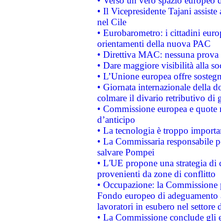
• Verso un vero spazio europeo di 
• Il Vicepresidente Tajani assiste
nel Cile
• Eurobarometro: i cittadini euro
orientamenti della nuova PAC
• Direttiva MAC: nessuna prova a
• Dare maggiore visibilità alla so
• L’Unione europea offre sostegn
• Giornata internazionale della 
colmare il divario retributivo di 
• Commissione europea e quote ro
d’anticipo
• La tecnologia è troppo importan
• La Commissaria responsabile per
salvare Pompei
• L'UE propone una strategia di 
provenienti da zone di conflitto
• Occupazione: la Commissione pr
Fondo europeo di adeguamento al
lavoratori in esubero nel settore d
• La Commissione conclude gli es