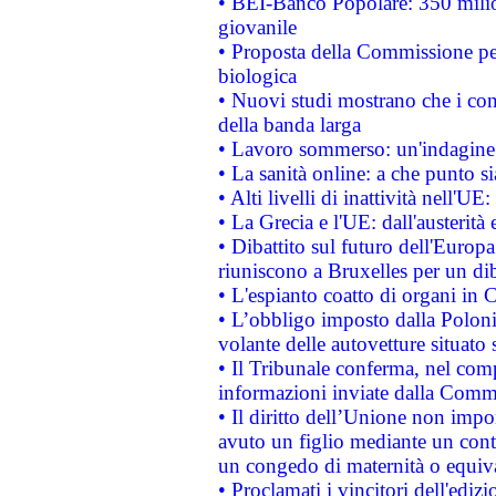
• BEI-Banco Popolare: 350 mili
giovanile
• Proposta della Commissione pe
biologica
• Nuovi studi mostrano che i cons
della banda larga
• Lavoro sommerso: un'indagine 
• La sanità online: a che punto 
• Alti livelli di inattività nell'
• La Grecia e l'UE: dall'austerità
• Dibattito sul futuro dell'Europa:
riuniscono a Bruxelles per un di
• L'espianto coatto di organi in 
• L’obbligo imposto dalla Polonia 
volante delle autovetture situato s
• Il Tribunale conferma, nel compl
informazioni inviate dalla Commi
• Il diritto dell’Unione non imp
avuto un figlio mediante un contr
un congedo di maternità o equiv
• Proclamati i vincitori dell'edi