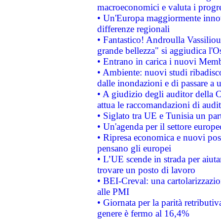
macroeconomici e valuta i progre
• Un'Europa maggiormente innova
differenze regionali
• Fantastico! Androulla Vassilio
grande bellezza" si aggiudica l'O
• Entrano in carica i nuovi Memb
• Ambiente: nuovi studi ribadisco
dalle inondazioni e di passare a u
• A giudizio degli auditor della
attua le raccomandazioni di aud
• Siglato tra UE e Tunisia un part
• Un'agenda per il settore europe
• Ripresa economica e nuovi post
pensano gli europei
• L’UE scende in strada per aiutar
trovare un posto di lavoro
• BEI-Creval: una cartolarizzazio
alle PMI
• Giornata per la parità retributiv
genere è fermo al 16,4%