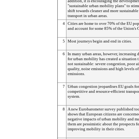
addition, it is encouraging the developmen
"sustainable urban mobility plans" to stim
shift towards cleaner and more sustainable
transport in urban areas.
4
Cities are home to over 70% of the EU po
and account for some 85% of the Union's 
5
Most journeys begin and end in cities.
6
In many urban areas, however, increasing
for urban mobility has created a situation t
not sustainable: severe congestion, poor ai
quality, noise emissions and high levels o
emissions.
7
Urban congestion jeopardises EU goals for
competitive and resource-efficient transpo
system.
8
A new Eurobarometer survey published to
shows that European citizens are concerne
negative impacts of urban mobility and m
them are pessimistic about the prospects fo
improving mobility in their cities.