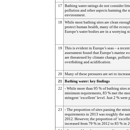
17
Bathing water ratings do not consider litte
pollution and other aspects harming the n
environment.
18
While most bathing sites are clean enoug
protect human health, many of the ecosys
Europe’s water bodies are in a worrying st
19
This is evident in Europe’s seas – a recent
assessment found that Europe’s marine e
are threatened by climate change, polluti
overfishing and acidification.
20
Many of these pressures are set to increase
21
Bathing water: key findings
22
- While more than 95 % of bathing sites m
minimum requirements, 83 % met the mo
stringent ‘excellent’ level. Just 2 % were 
23
- The proportion of sites passing the mi
requirements in 2013 was roughly the sa
2012. However, the proportion of ‘excellen
increased from 79 % in 2012 to 83 % in 