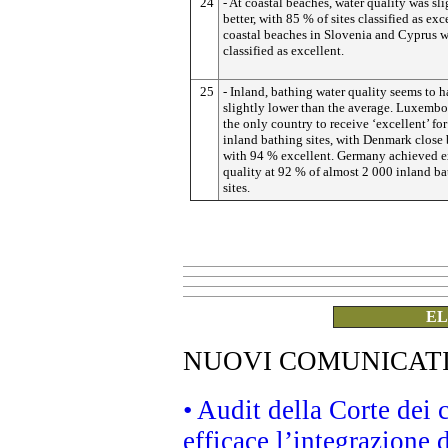
24
- At coastal beaches, water quality was sli
better, with 85 % of sites classified as exce
coastal beaches in Slovenia and Cyprus 
classified as excellent.
25
- Inland, bathing water quality seems to 
slightly lower than the average. Luxemb
the only country to receive ‘excellent’ for 
inland bathing sites, with Denmark close
with 94 % excellent. Germany achieved e
quality at 92 % of almost 2 000 inland b
sites.
EL
NUOVI COMUNICAT
• Audit della Corte dei
efficace l’integrazione