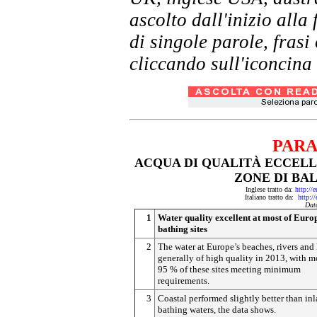
ascolto dall'inizio al
di singole parole, frasi
cliccando sull'iconcina 
PARA
ACQUA DI QUALITÀ ECCEL
ZONE DI BA
Inglese tratto da:
http://
Italiano tratto da:
http:/
Dat
1
Water quality excellent at most of Euro
bathing sites
2
The water at Europe’s beaches, rivers and
generally of high quality in 2013, with m
95 % of these sites meeting minimum
requirements.
3
Coastal performed slightly better than in
bathing waters, the data shows.