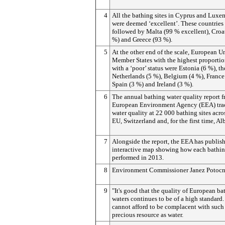
4
All the bathing sites in Cyprus and Lux
were deemed ‘excellent’. These countries
followed by Malta (99 % excellent), Croa
%) and Greece (93 %).
5
At the other end of the scale, European U
Member States with the highest proportion
with a ‘poor’ status were Estonia (6 %), th
Netherlands (5 %), Belgium (4 %), France
Spain (3 %) and Ireland (3 %).
6
The annual bathing water quality report f
European Environment Agency (EEA) tra
water quality at 22 000 bathing sites acro
EU, Switzerland and, for the first time, Al
7
Alongside the report, the EEA has publis
interactive map showing how each bathin
performed in 2013.
8
Environment Commissioner Janez Potocni
9
"It's good that the quality of European ba
waters continues to be of a high standard
cannot afford to be complacent with such
precious resource as water.