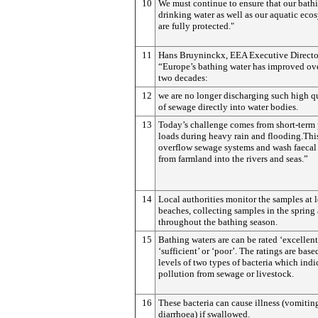
10
We must continue to ensure that our bath
drinking water as well as our aquatic eco
are fully protected."
11
Hans Bruyninckx, EEA Executive Director
“Europe’s bathing water has improved ove
two decades:
12
we are no longer discharging such high q
of sewage directly into water bodies.
13
Today’s challenge comes from short-term 
loads during heavy rain and flooding.Thi
overflow sewage systems and wash faecal 
from farmland into the rivers and seas.”
14
Local authorities monitor the samples at 
beaches, collecting samples in the spring
throughout the bathing season.
15
Bathing waters are can be rated ‘excellent
‘sufficient’ or ‘poor’. The ratings are base
levels of two types of bacteria which indi
pollution from sewage or livestock.
16
These bacteria can cause illness (vomitin
diarrhoea) if swallowed.