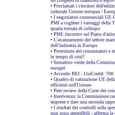
un congedo di maternità o equiv
• Proclamati i vincitori dell'edi
culturale Unione europea / Euro
• I negoziatori commerciali UE-U
PMI a cogliere i vantaggi della 
quarta tornata di colloqui
• PMI: riscontro sul Piano d'azi
• L’avanzamento del settore manifa
dell’industria in Europa
• Protezione dei consumatori e in
in tempo di crisi?
• Semaforo verde della Commission
europei
• Accordo BEI - UniCredit: 700 m
• Quadro di valutazione UE della 
efficienti nell'Unione
• Peer review della Corte dei cont
• Insolvenza: la Commissione ra
imprese e dare una seconda oppor
• I risultati dei controlli sulla s
non sono attendibili - afferma la