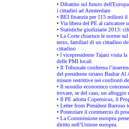
• Dibattito sul futuro dell'Europ
i cittadini ad Amsterdam
• BEI finanzia per 115 milioni i
• Via libera del PE al caricatore u
• Statistiche giudiziarie 2013: ci
• La Corte chiarisce le norme sul 
terzo, familiari di un cittadino 
cittadino
• l vicepresidente Tajani visita l
delle PMI locali
• Il Tribunale conferma l’inserim
del presidente siriano Bashar Al 
misure restrittive nei confronti de
• Il sussidio economico concesso 
trovare, se del caso, un alloggio
• Il PE adotta Copernicus, il Pr
• Letter from President Barroso
• Potenziare il commercio di prod
• La Commissione europea presen
diritto nell’Unione europea