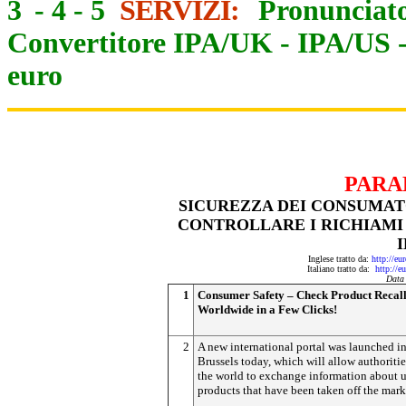
3
-
4
-
5
SERVIZI:
Pronunciato
Convertitore IPA/UK
-
IPA/US
euro
PARA
SICUREZZA DEI CONSUMATO
CONTROLLARE I RICHIAMI 
Inglese tratto da:
http://eu
Italiano tratto da:
http://e
Data
1
Consumer Safety – Check Product Recall
Worldwide in a Few Clicks!
2
A new international portal was launched i
Brussels today, which will allow authoritie
the world to exchange information about 
products that have been taken off the mark