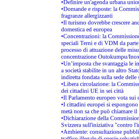
•Definire un'agenda urbana union
•Domande e risposte: la Commiss
fragranze allergizzanti
•Il turismo dovrebbe crescere an
domestica ed europea
•Concentrazioni: la Commissione 
speciali Terni e di VDM da part
processo di attuazione delle misur
concentrazione Outokumpu/In
•Un’imposta che svantaggia le im
a società stabilite in un altro S
indiretta fondata sulla sede delle 
•Libera circolazione: la Commiss
dei cittadini UE in sei città
•Il Parlamento europeo vota sui di
•I cittadini europei si espongono
metà non sa che può chiamare i
•Dichiarazione della Commission
Svizzera sull'iniziativa "contro 
•Ambiente: consultazione pubblic
traffico illegale di specie selvatic