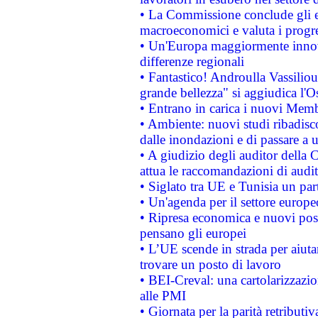
• La Commissione conclude gli es
macroeconomici e valuta i progre
• Un'Europa maggiormente innova
differenze regionali
• Fantastico! Androulla Vassilio
grande bellezza" si aggiudica l'O
• Entrano in carica i nuovi Memb
• Ambiente: nuovi studi ribadisco
dalle inondazioni e di passare a u
• A giudizio degli auditor della
attua le raccomandazioni di aud
• Siglato tra UE e Tunisia un part
• Un'agenda per il settore europe
• Ripresa economica e nuovi post
pensano gli europei
• L’UE scende in strada per aiutar
trovare un posto di lavoro
• BEI-Creval: una cartolarizzazio
alle PMI
• Giornata per la parità retributiv