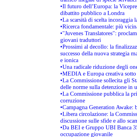
•Il futuro dell’Europa: la Vicep
dibattito pubblico a Londra
•La scarsità di scelta incoraggia l
•Ricerca fondamentale: più vicin
•"Juvenes Translatores": proclama
giovani traduttori
•Prossimi al decollo: la finalizzaz
successo della nuova strategia ma
e ionica
•Una radicale riduzione degli oner
•MEDIA e Europa creativa sotto i r
•La Commissione sollecita gli Sta
delle norme sulla detenzione in 
•La Commissione pubblica la prim
corruzione
•Campagna Generation Awake: bast
•Libera circolazione: la Commiss
discussione sulle sfide e allo sca
•Da BEI e Gruppo UBI Banca 35
occupazione giovanile