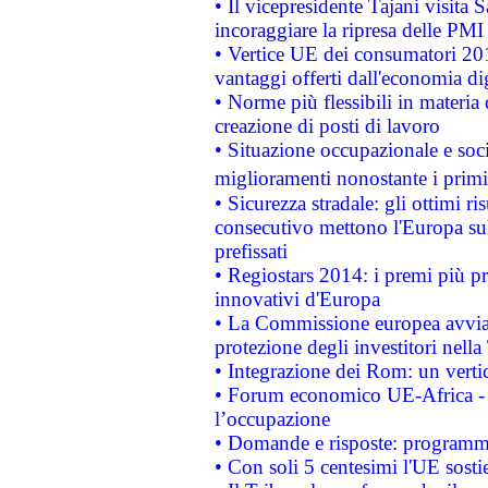
• Il vicepresidente Tajani visita 
incoraggiare la ripresa delle PMI 
• Vertice UE dei consumatori 201
vantaggi offerti dall'economia dig
• Norme più flessibili in materia d
creazione di posti di lavoro
• Situazione occupazionale e socia
miglioramenti nonostante i primi 
• Sicurezza stradale: gli ottimi ri
consecutivo mettono l'Europa sull
prefissati
• Regiostars 2014: i premi più pre
innovativi d'Europa
• La Commissione europea avvia 
protezione degli investitori nell
• Integrazione dei Rom: un verti
• Forum economico UE-Africa - in
l’occupazione
• Domande e risposte: programma
• Con soli 5 centesimi l'UE sosti