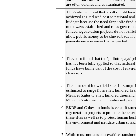
are often derelict and contaminated.
3
The Auditors found that results could hav
achieved at a reduced cost to national an
budgets because the need for public fundi
not always established and rules governi
funded regeneration projects do not suffic
allow public money to be clawed back if p
generate more revenue than expected.
4
They also found that the ‘polluter pays’ pr
has not been fully applied so that nationa
funds have borne part of the cost of envir
clean-ups.
5
The number of brownfield sites in Europe 
estimated to range from a few hundred in 
Member States to a few hundred thousand i
Member States with a rich industrial past.
6
ERDF and Cohesion funds have co-financ
regeneration projects to promote the re-use
these sites as well as to protect human hea
the environment and mitigate urban sprawl
7
While most projects successfully transform