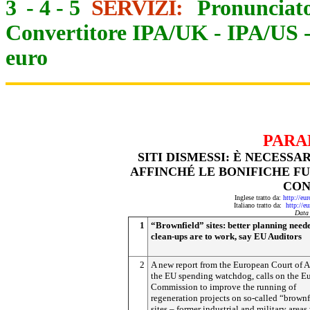
3
-
4
-
5
SERVIZI:
Pronunciato
Convertitore IPA/UK
-
IPA/US
euro
PARA
SITI DISMESSI: È NECESS
AFFINCHÉ LE BONIFICHE FU
CON
Inglese tratto da:
http://eu
Italiano tratto da:
http://e
Data
1
“Brownfield” sites: better planning neede
clean-ups are to work, say EU Auditors
2
A new report from the European Court of A
the EU spending watchdog, calls on the E
Commission to improve the running of
regeneration projects on so-called “brownf
sites – former industrial and military area