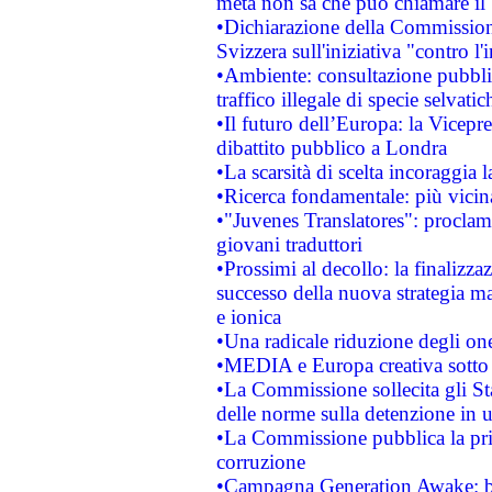
metà non sa che può chiamare i
•Dichiarazione della Commission
Svizzera sull'iniziativa "contro 
•Ambiente: consultazione pubblic
traffico illegale di specie selvatic
•Il futuro dell’Europa: la Vicep
dibattito pubblico a Londra
•La scarsità di scelta incoraggia l
•Ricerca fondamentale: più vicin
•"Juvenes Translatores": proclama
giovani traduttori
•Prossimi al decollo: la finalizzaz
successo della nuova strategia ma
e ionica
•Una radicale riduzione degli oner
•MEDIA e Europa creativa sotto i r
•La Commissione sollecita gli Sta
delle norme sulla detenzione in 
•La Commissione pubblica la prim
corruzione
•Campagna Generation Awake: bast