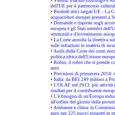
• Vienna: Plácido Domingo e And
dell'UE per il patrimonio cultur
• Prodotti ittici targati UE - La
acquacoltori europei presenti 
• Domande e risposte sugli accor
europea e gli Stati membri dell'U
strutturali e d'investimento euro
• La Corte annulla la direttiva s
sulle infrazioni in materia di sicu
• Audit della Corte dei conti euro
politica idrica dell'Unione europ
• Robin, il robot che si prende c
anni
• Previsioni di primavera 2014: si
• Italia: da BEI 249 milioni a Pr
• L'OLAF nel 2013: più attività i
risultati per il contribuente euro
• C'è bisogno di un'Europa indust
all'ordine del giorno della pros
• Ambiente e clima: la Commissi
euro per 225 nuovi progetti in m