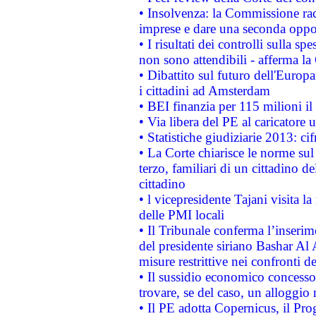
• Insolvenza: la Commissione ra
imprese e dare una seconda oppor
• I risultati dei controlli sulla s
non sono attendibili - afferma la
• Dibattito sul futuro dell'Europ
i cittadini ad Amsterdam
• BEI finanzia per 115 milioni i
• Via libera del PE al caricatore u
• Statistiche giudiziarie 2013: ci
• La Corte chiarisce le norme sul 
terzo, familiari di un cittadino 
cittadino
• l vicepresidente Tajani visita l
delle PMI locali
• Il Tribunale conferma l’inserim
del presidente siriano Bashar Al 
misure restrittive nei confronti de
• Il sussidio economico concesso 
trovare, se del caso, un alloggio
• Il PE adotta Copernicus, il Pr