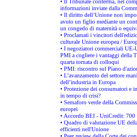
• Il Tribunale conferma, nel compl
informazioni inviate dalla Commi
• Il diritto dell’Unione non imp
avuto un figlio mediante un contr
un congedo di maternità o equiv
• Proclamati i vincitori dell'edi
culturale Unione europea / Euro
• I negoziatori commerciali UE-U
PMI a cogliere i vantaggi della 
quarta tornata di colloqui
• PMI: riscontro sul Piano d'azi
• L’avanzamento del settore manifa
dell’industria in Europa
• Protezione dei consumatori e in
in tempo di crisi?
• Semaforo verde della Commission
europei
• Accordo BEI - UniCredit: 700 m
• Quadro di valutazione UE della 
efficienti nell'Unione
• Peer review della Corte dei cont