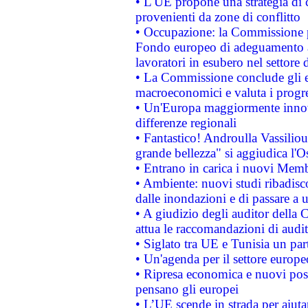
• L'UE propone una strategia di 
provenienti da zone di conflitto
• Occupazione: la Commissione pr
Fondo europeo di adeguamento al
lavoratori in esubero nel settore d
• La Commissione conclude gli es
macroeconomici e valuta i progre
• Un'Europa maggiormente innova
differenze regionali
• Fantastico! Androulla Vassilio
grande bellezza" si aggiudica l'O
• Entrano in carica i nuovi Memb
• Ambiente: nuovi studi ribadisco
dalle inondazioni e di passare a u
• A giudizio degli auditor della
attua le raccomandazioni di aud
• Siglato tra UE e Tunisia un part
• Un'agenda per il settore europe
• Ripresa economica e nuovi post
pensano gli europei
• L’UE scende in strada per aiutar