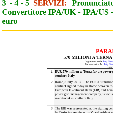
3
-
4
-
5
SERVIZI:
Pronunciato
Convertitore IPA/UK
-
IPA/US
euro
PARA
570 MILIONI A TERNA
Inglese tratto da:
http://eu
Italiano tratto da:
http://e
Data
1
EUR 570 million to Terna for the power 
southern Italy
2
Rome, 8 July 2013 – The EUR 570 million
contract signed today in Rome between th
European Investment Bank (EIB) and Terna,
power grid management company, is focus
investment in southern Italy.
3
The EIB was represented at the signing c
by Dario Scannapieco, its Vice-President w