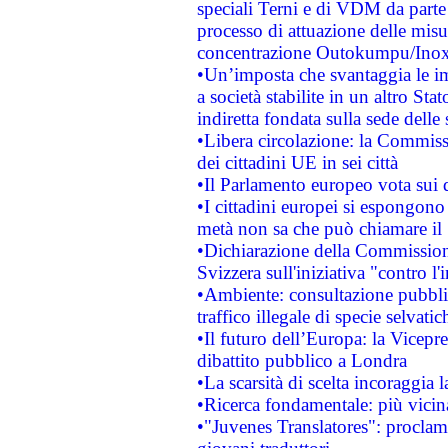
speciali Terni e di VDM da part
processo di attuazione delle misur
concentrazione Outokumpu/In
•Un’imposta che svantaggia le im
a società stabilite in un altro S
indiretta fondata sulla sede delle 
•Libera circolazione: la Commiss
dei cittadini UE in sei città
•Il Parlamento europeo vota sui di
•I cittadini europei si espongono
metà non sa che può chiamare i
•Dichiarazione della Commission
Svizzera sull'iniziativa "contro 
•Ambiente: consultazione pubblic
traffico illegale di specie selvatic
•Il futuro dell’Europa: la Vicep
dibattito pubblico a Londra
•La scarsità di scelta incoraggia l
•Ricerca fondamentale: più vicin
•"Juvenes Translatores": proclama