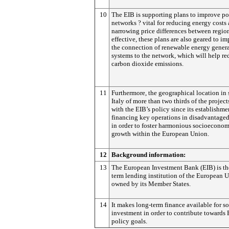
10
The EIB is supporting plans to improve p
networks ? vital for reducing energy costs
narrowing price differences between regio
effective, these plans are also geared to i
the connection of renewable energy gener
systems to the network, which will help r
carbon dioxide emissions.
11
Furthermore, the geographical location in
Italy of more than two thirds of the projec
with the EIB’s policy since its establishme
financing key operations in disadvantaged
in order to foster harmonious socioeconom
growth within the European Union.
12
Background information:
13
The European Investment Bank (EIB) is th
term lending institution of the European 
owned by its Member States.
14
It makes long-term finance available for s
investment in order to contribute towards
policy goals.