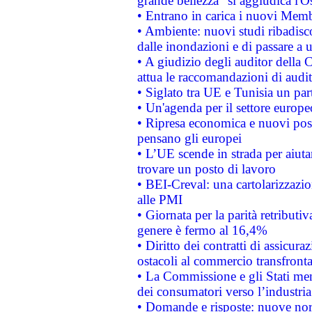
grande bellezza" si aggiudica l'O
• Entrano in carica i nuovi Memb
• Ambiente: nuovi studi ribadisco
dalle inondazioni e di passare a u
• A giudizio degli auditor della
attua le raccomandazioni di aud
• Siglato tra UE e Tunisia un part
• Un'agenda per il settore europe
• Ripresa economica e nuovi post
pensano gli europei
• L’UE scende in strada per aiutar
trovare un posto di lavoro
• BEI-Creval: una cartolarizzazio
alle PMI
• Giornata per la parità retributiv
genere è fermo al 16,4%
• Diritto dei contratti di assicura
ostacoli al commercio transfronta
• La Commissione e gli Stati mem
dei consumatori verso l’industria
• Domande e risposte: nuove norm