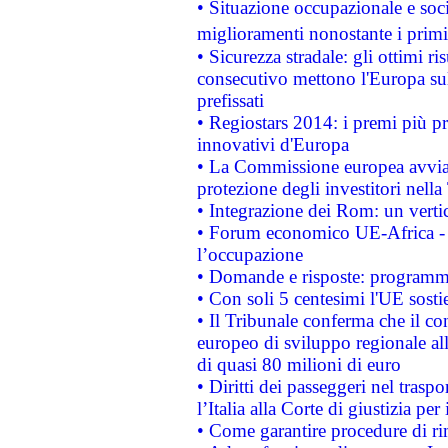
• Situazione occupazionale e socia
miglioramenti nonostante i primi 
• Sicurezza stradale: gli ottimi ri
consecutivo mettono l'Europa sull
prefissati
• Regiostars 2014: i premi più pre
innovativi d'Europa
• La Commissione europea avvia 
protezione degli investitori nell
• Integrazione dei Rom: un verti
• Forum economico UE-Africa - in
l’occupazione
• Domande e risposte: programma
• Con soli 5 centesimi l'UE sosti
• Il Tribunale conferma che il co
europeo di sviluppo regionale all
di quasi 80 milioni di euro
• Diritti dei passeggeri nel trasp
l’Italia alla Corte di giustizia 
• Come garantire procedure di ri