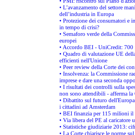
• PMI: riscontro sul Piano d'azi
• L’avanzamento del settore manifa
dell’industria in Europa
• Protezione dei consumatori e in
in tempo di crisi?
• Semaforo verde della Commission
europei
• Accordo BEI - UniCredit: 700 m
• Quadro di valutazione UE della 
efficienti nell'Unione
• Peer review della Corte dei cont
• Insolvenza: la Commissione ra
imprese e dare una seconda oppor
• I risultati dei controlli sulla s
non sono attendibili - afferma la
• Dibattito sul futuro dell'Europ
i cittadini ad Amsterdam
• BEI finanzia per 115 milioni i
• Via libera del PE al caricatore u
• Statistiche giudiziarie 2013: ci
• La Corte chiarisce le norme sul 