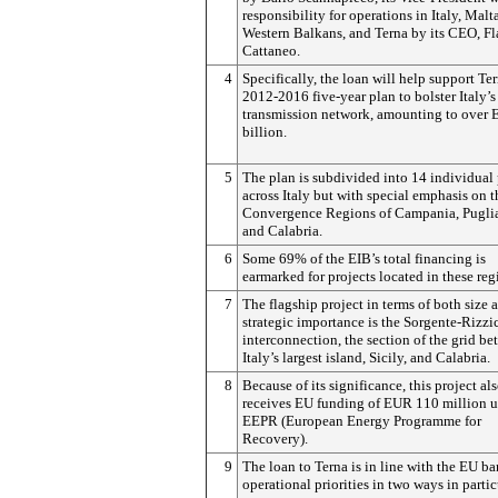
responsibility for operations in Italy, Malt
Western Balkans, and Terna by its CEO, Fl
Cattaneo.
4
Specifically, the loan will help support Ter
2012-2016 five-year plan to bolster Italy’
transmission network, amounting to over
billion.
5
The plan is subdivided into 14 individual 
across Italy but with special emphasis on t
Convergence Regions of Campania, Puglia
and Calabria.
6
Some 69% of the EIB’s total financing is
earmarked for projects located in these reg
7
The flagship project in terms of both size 
strategic importance is the Sorgente-Rizzi
interconnection, the section of the grid b
Italy’s largest island, Sicily, and Calabria.
8
Because of its significance, this project al
receives EU funding of EUR 110 million u
EEPR (European Energy Programme for
Recovery).
9
The loan to Terna is in line with the EU ba
operational priorities in two ways in partic