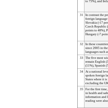
to 75%), and Irel
31
In contrast the pr
foreign language
Slovakia (-17 per
Czech Republic (
points to 48%), P
Hungary (-7 poin
32
In these countrie
since 2005 in the
languages such a
33
The five most wi
remain English (
(11%), Spanish (
34
At a national lev
spoken foreign l
States where it is
excluding the UK
35
For the first time,
in health and saf
information and l
reading were also