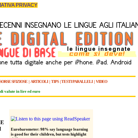
ATIVA PRIVACY
SORSE SFIZIOSE
|
ARTICOLI
|
TIPS
|
TESTI PARALLELI
|
VIDEO
di valute in lire ed euro
HE
I
Eurobarometer: 98% say language learning
is good for their children, but tests highlight