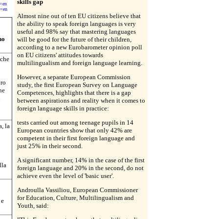
skills gap
e=en
e=en
Almost nine out of ten EU citizens believe that
the ability to speak foreign languages is very
useful and 98% say that mastering languages
no
will be good for the future of their children,
according to a new Eurobarometer opinion poll
on EU citizens' attitudes towards
 che
multilingualism and foreign language learning.
However, a separate European Commission
uro
study, the first European Survey on Language
ne
Competences, highlights that there is a gap
i
between aspirations and reality when it comes to
foreign language skills in practice:
tests carried out among teenage pupils in 14
, la
European countries show that only 42% are
competent in their first foreign language and
just 25% in their second.
A significant number, 14% in the case of the first
lla
foreign language and 20% in the second, do not
achieve even the level of 'basic user'.
Androulla Vassiliou, European Commissioner
for Education, Culture, Multilingualism and
 e
Youth, said: