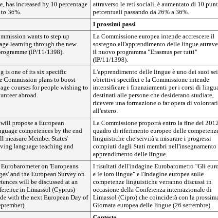
e, has increased by 10 percentage
attraverso le reti sociali, è aumentato di 10 punt
 to 36%.
percentuali passando da 26% a 36%.
I prossimi passi
mmission wants to step up
La Commissione europea intende accrescere il
uage learning through the new
sostegno all'apprendimento delle lingue attrave
 programme (IP/11/1398).
il nuovo programma "Erasmus per tutti"
(IP/11/1398).
 is one of its six specific
L'apprendimento delle lingue è uno dei suoi sei
he Commission plans to boost
obiettivi specifici e la Commissione intende
age courses for people wishing to
intensificare i finanziamenti per i corsi di lingu
lunteer abroad.
destinati alle persone che desiderano studiare,
ricevere una formazione o far opera di volontar
all'estero.
will propose a European
La Commissione proporrà entro la fine del 201
nguage competences by the end
quadro di riferimento europeo delle competenz
ll measure Member States'
linguistiche che servirà a misurare i progressi
oving language teaching and
compiuti dagli Stati membri nell'insegnamento
apprendimento delle lingue.
he Eurobarometer on 'Europeans
I risultati dell'indagine Eurobarometro "Gli eur
ges' and the European Survey on
e le loro lingue" e l'Indagine europea sulle
nces will be discussed at an
competenze linguistiche verranno discussi in
ference in Limassol (Cyprus)
occasione della Conferenza internazionale di
ide with the next European Day of
Limassol (Cipro) che coinciderà con la prossim
eptember).
Giornata europea delle lingue (26 settembre).
Contesto