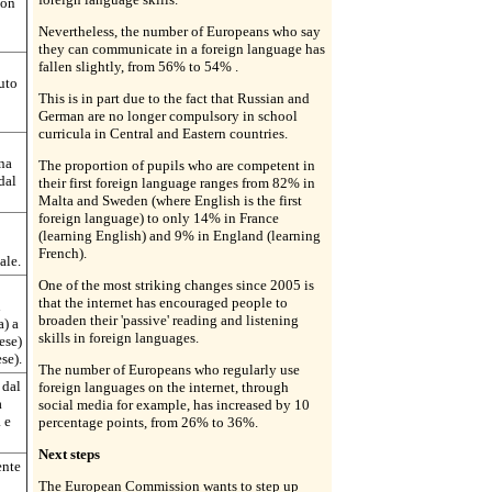
con
Nevertheless, the number of Europeans who say
they can communicate in a foreign language has
fallen slightly, from 56% to 54% .
nuto
This is in part due to the fact that Russian and
German are no longer compulsory in school
curricula in Central and Eastern countries.
una
The proportion of pupils who are competent in
dal
their first foreign language ranges from 82% in
Malta and Sweden (where English is the first
foreign language) to only 14% in France
(learning English) and 9% in England (learning
French).
ale.
One of the most striking changes since 2005 is
that the internet has encouraged people to
n
broaden their 'passive' reading and listening
a) a
skills in foreign languages.
ese)
se).
The number of Europeans who regularly use
 dal
foreign languages on the internet, through
a
social media for example, has increased by 10
 e
percentage points, from 26% to 36%.
Next steps
ente
The European Commission wants to step up