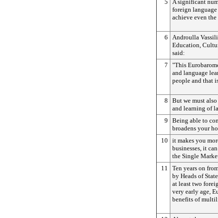
5
A significant numb
foreign language
achieve even the l
6
Androulla Vassil
Education, Cultu
said:
7
"This Eurobarome
and language lear
people and that i
8
But we must also
and learning of l
9
Being able to co
broadens your ho
10
it makes you mor
businesses, it ca
the Single Market
11
Ten years on fro
by Heads of Stat
at least two fore
very early age, E
benefits of multi