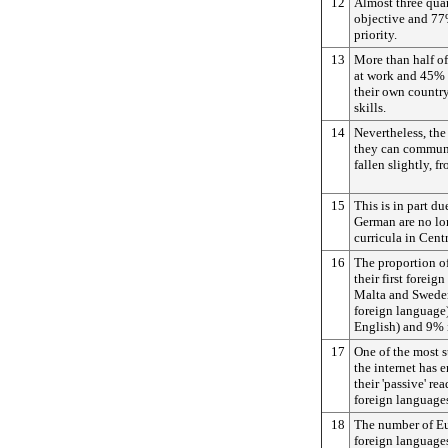
12
Almost three quar
objective and 77%
priority.
13
More than half o
at work and 45% t
their own country
skills.
14
Nevertheless, th
they can communi
fallen slightly, 
15
This is in part du
German are no lo
curricula in Cent
16
The proportion o
their first forei
Malta and Sweden 
foreign language
English) and 9% 
17
One of the most s
the internet has
their 'passive' re
foreign language
18
The number of Eu
foreign languages