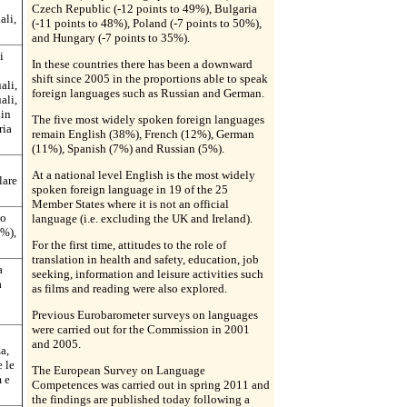
Czech Republic (-12 points to 49%), Bulgaria
ali,
(-11 points to 48%), Poland (-7 points to 50%),
and Hungary (-7 points to 35%).
i
In these countries there has been a downward
shift since 2005 in the proportions able to speak
ali,
foreign languages such as Russian and German.
ali,
 in
The five most widely spoken foreign languages
ria
remain English (38%), French (12%), German
(11%), Spanish (7%) and Russian (5%).
At a national level English is the most widely
lare
spoken foreign language in 19 of the 25
Member States where it is not an official
no
language (i.e. excluding the UK and Ireland).
1%),
For the first time, attitudes to the role of
translation in health and safety, education, job
a
seeking, information and leisure activities such
a
as films and reading were also explored.
Previous Eurobarometer surveys on languages
were carried out for the Commission in 2001
and 2005.
a,
e le
The European Survey on Language
m e
Competences was carried out in spring 2011 and
the findings are published today following a