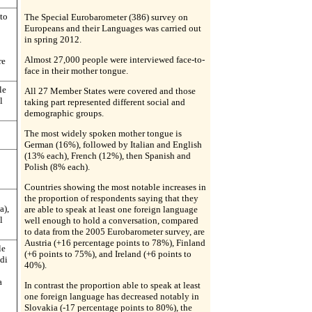
ato
The Special Eurobarometer (386) survey on
Europeans and their Languages was carried out
in spring 2012.
Almost 27,000 people were interviewed face-to-
re
face in their mother tongue.
le
All 27 Member States were covered and those
l
taking part represented different social and
demographic groups.
The most widely spoken mother tongue is
German (16%), followed by Italian and English
(13% each), French (12%), then Spanish and
Polish (8% each).
Countries showing the most notable increases in
the proportion of respondents saying that they
a),
are able to speak at least one foreign language
l
well enough to hold a conversation, compared
to data from the 2005 Eurobarometer survey, are
Austria (+16 percentage points to 78%), Finland
le
(+6 points to 75%), and Ireland (+6 points to
 di
40%).
a
In contrast the proportion able to speak at least
one foreign language has decreased notably in
Slovakia (-17 percentage points to 80%), the