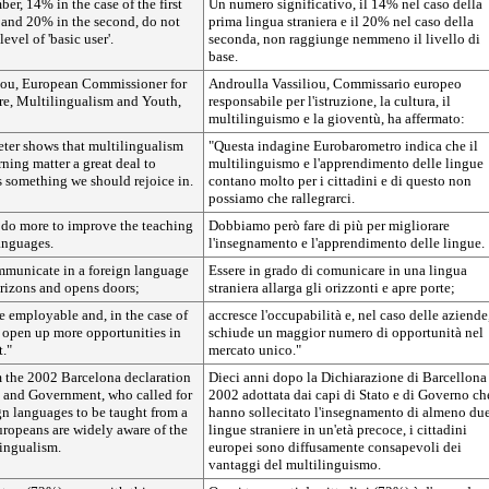
er, 14% in the case of the first
Un numero significativo, il 14% nel caso della
 and 20% in the second, do not
prima lingua straniera e il 20% nel caso della
evel of 'basic user'.
seconda, non raggiunge nemmeno il livello di
base.
iou, European Commissioner for
Androulla Vassiliou, Commissario europeo
re, Multilingualism and Youth,
responsabile per l'istruzione, la cultura, il
multilinguismo e la gioventù, ha affermato:
ter shows that multilingualism
"Questa indagine Eurobarometro indica che il
ning matter a great deal to
multilinguismo e l'apprendimento delle lingue
s something we should rejoice in.
contano molto per i cittadini e di questo non
possiamo che rallegrarci.
 do more to improve the teaching
Dobbiamo però fare di più per migliorare
anguages.
l'insegnamento e l'apprendimento delle lingue.
mmunicate in a foreign language
Essere in grado di comunicare in una lingua
rizons and opens doors;
straniera allarga gli orizzonti e apre porte;
e employable and, in the case of
accresce l'occupabilità e, nel caso delle aziende
n open up more opportunities in
schiude un maggior numero di opportunità nel
."
mercato unico."
m the 2002 Barcelona declaration
Dieci anni dopo la Dichiarazione di Barcellona
e and Government, who called for
2002 adottata dai capi di Stato e di Governo ch
ign languages to be taught from a
hanno sollecitato l'insegnamento di almeno du
uropeans are widely aware of the
lingue straniere in un'età precoce, i cittadini
lingualism.
europei sono diffusamente consapevoli dei
vantaggi del multilinguismo.