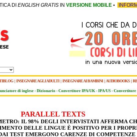
TICA DI
ENGLISH GRATIS
IN
VERSIONE MOBILE
•
INFORM
TIBLOG
|
INSEGNARE AGLI ADULTI
|
INSEGNARE AI BAMBINI
|
AUDIOBOOKS
|
RI
unciatore di inglese -
Dizionario -
Convertitore IPA/UK
-
IPA/US
-
Convertitore 
PARALLEL TEXTS
TRO: IL 98% DEGLI INTERVISTATI AFFERMA C
IMENTO DELLE LINGUE È POSITIVO PER I PROPR
 DAI TEST EMERGONO CARENZE DI COMPETENZE