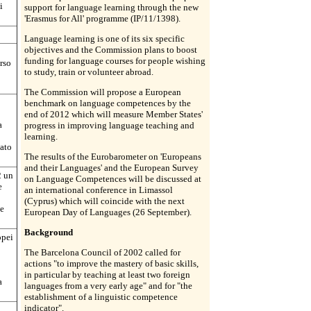
i
support for language learning through the new
'Erasmus for All' programme (IP/11/1398).
Language learning is one of its six specific
objectives and the Commission plans to boost
funding for language courses for people wishing
rso
to study, train or volunteer abroad.
The Commission will propose a European
benchmark on language competences by the
end of 2012 which will measure Member States'
a
progress in improving language teaching and
learning.
iato
The results of the Eurobarometer on 'Europeans
and their Languages' and the European Survey
2 un
on Language Competences will be discussed at
e
an international conference in Limassol
(Cyprus) which will coincide with the next
 e
European Day of Languages (26 September).
Background
opei
The Barcelona Council of 2002 called for
actions "to improve the mastery of basic skills,
in particular by teaching at least two foreign
a
languages from a very early age" and for "the
establishment of a linguistic competence
indicator".