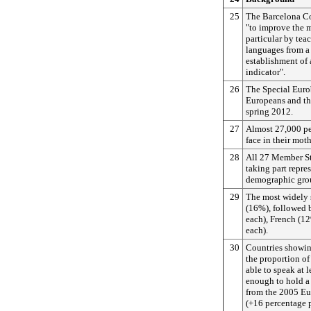
25
The Barcelona Co
"to improve the ma
particular by tea
languages from a 
establishment of 
indicator".
26
The Special Euro
Europeans and th
spring 2012.
27
Almost 27,000 pe
face in their mot
28
All 27 Member St
taking part repre
demographic gro
29
The most widely
(16%), followed 
each), French (1
each).
30
Countries showin
the proportion of
able to speak at 
enough to hold a
from the 2005 Eu
(+16 percentage p