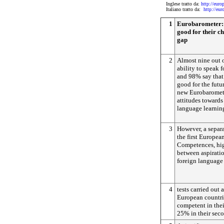
Inglese tratto da:
http://eur
Italiano tratto da:
http://eu
1
Eurobarometer: 
good for their chi
gap
2
Almost nine out o
ability to speak 
and 98% say that
good for the futur
new Eurobaromete
attitudes towards
language learnin
3
However, a separ
the first Europe
Competences, high
between aspiratio
foreign language s
4
tests carried out
European countri
competent in thei
25% in their sec