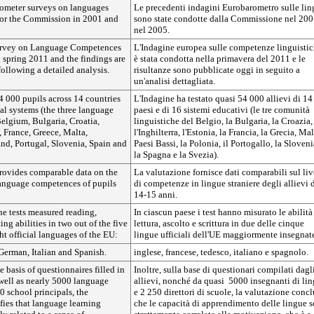
ometer surveys on languages
Le precedenti indagini Eurobarometro sulle li
 for the Commission in 2001 and
sono state condotte dalla Commissione nel 200
nel 2005.
rvey on Language Competences
L'Indagine europea sulle competenze linguisti
n spring 2011 and the findings are
è stata condotta nella primavera del 2011 e le
ollowing a detailed analysis.
risultanze sono pubblicate oggi in seguito a
un'analisi dettagliata.
54 000 pupils across 14 countries
L'Indagine ha testato quasi 54 000 allievi di 14
al systems (the three language
paesi e di 16 sistemi educativi (le tre comunità
elgium, Bulgaria, Croatia,
linguistiche del Belgio, la Bulgaria, la Croazia,
 France, Greece, Malta,
l'Inghilterra, l'Estonia, la Francia, la Grecia, Mal
nd, Portugal, Slovenia, Spain and
Paesi Bassi, la Polonia, il Portogallo, la Sloveni
la Spagna e la Svezia).
rovides comparable data on the
La valutazione fornisce dati comparabili sul liv
 language competences of pupils
di competenze in lingue straniere degli allievi 
14-15 anni.
he tests measured reading,
In ciascun paese i test hanno misurato le abilità
ing abilities in two out of the five
lettura, ascolto e scrittura in due delle cinque
t official languages of the EU:
lingue ufficiali dell'UE maggiormente insegnat
German, Italian and Spanish.
inglese, francese, tedesco, italiano e spagnolo.
e basis of questionnaires filled in
Inoltre, sulla base di questionari compilati dagl
 well as nearly 5000 language
allievi, nonché da quasi 5000 insegnanti di li
0 school principals, the
e 2 250 direttori di scuole, la valutazione conc
fies that language learning
che le capacità di apprendimento delle lingue 