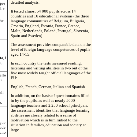
detailed analysis.
ngue
1 e
It tested almost 54 000 pupils across 14
countries and 16 educational systems (the three
che
language communities of Belgium, Bulgaria,
Croatia, England, Estonia, France, Greece,
Malta, Netherlands, Poland, Portugal, Slovenia,
Spain and Sweden).
The assessment provides comparable data on the
level of foreign language competences of pupils
aged 14-15.
ta, i
a,
In each country the tests measured reading,
listening and writing abilities in two out of the
five most widely taught official languages of the
ello
EU:
di
English, French, German, Italian and Spanish.
 di
In addition, on the basis of questionnaires filled
in by the pupils, as well as nearly 5000
e:
language teachers and 2,250 school principals,
the assessment identifies that language learning
abilities are closely related to a sense of
i
motivation which is in turn linked to the
ngue
situation in families, education and society at
lude
large.
sono