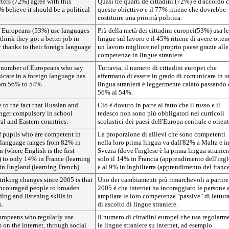
ters (72%) agree with this
Quasi tre quarti de cittadini (72%) è d'accordo 
 believe it should be a political
questo obiettivo e il 77% ritiene che dovrebbe
costituire una priorità politica.
f Europeans (53%) use languages
Più della metà dei cittadini europei(53%) usa le
hink they got a better job in
lingue sul lavoro e il 45% ritiene di avere otte
 thanks to their foreign language
un lavoro migliore nel proprio paese grazie alle
competenze in lingue straniere.
e number of Europeans who say
Tuttavia, il numero di cittadini europei che
cate in a foreign language has
affermano di essere in grado di comunicare in 
from 56% to 54% .
lingua stranierà è leggermente calato passando 
56% al 54%.
e to the fact that Russian and
Ciò è dovuto in parte al fatto che il russo e il
nger compulsory in school
tedesco non sono più obbligatori nei curricoli
ral and Eastern countries.
scolastici dei paesi dell'Europa centrale e orient
f pupils who are competent in
La proporzione di allievi che sono competenti
gn language ranges from 82% in
nella loro prima lingua va dall'82% a Malta e i
(where English is the first
Svezia (dove l'inglese è la prima lingua stranier
) to only 14% in France (learning
solo il 14% in Francia (apprendimento dell'ingl
in England (learning French).
e al 9% in Inghilterra (apprendimento del france
triking changes since 2005 is that
Uno dei cambiamenti più rimarchevoli a partire
 encouraged people to broaden
2005 è che internet ha incoraggiato le persone 
ading and listening skills in
ampliare le loro competenze "passive" di lettura
s.
di ascolto di lingue straniere.
ropeans who regularly use
Il numero di cittadini europei che usa regolarm
 on the internet, through social
le lingue straniere su internet, ad esempio