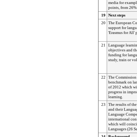
media for exampl
points, from 26%
19
Next steps
20
The European Co
support for lang
'Erasmus for All'
21
Language learning
objectives and t
funding for langu
study, train or vo
22
The Commission 
benchmark on la
of 2012 which wi
progress in impr
learning.
23
The results of t
and their Langua
Language Compete
international con
which will coinc
Languages (26 S
24
Background