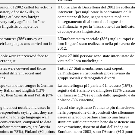
uncil of 2002 called for actions
Il Consiglio di Barcellona del 2002 ha sollecit
stery of basic skills, in
interventi "per migliorare la padronanza delle
ching at least two foreign
competenze di base, segnatamente mediante
very early age" and for "the
l'insegnamento di almeno due lingue sin
a linguistic competence
dall'infanzia" e per la "fissazione di un indicato
di competenza linguistica".
barometer (386) survey on
L'Eurobarometro speciale (386) sugli europei e 
eir Languages was carried out in
loro lingue è stato realizzato nella primavera de
2012.
ople were interviewed face-to-
Quasi 27 000 persone sono state intervistate de
her tongue.
visu nella loro madrelingua.
ates were covered and those
Tutti i 27 Stati membri sono stati coperti
sented different social and
dall'indagine e i rispondenti provenivano da
ups.
gruppi sociali e demografici diversi.
 spoken mother tongue is German
La madrelingua più parlata è il tedesco (16%),
by Italian and English (13%
seguita dall'italiano e dall'inglese (13% ciascun
2%), then Spanish and Polish (8%
dal francese (12%) e quindi dallo spagnolo e da
polacco (8% ciascuna).
g the most notable increases in
I paesi che registrano l'aumento più rimarchevo
 respondents saying that they are
nella proporzione di rispondenti che affermano
least one foreign language well
essere in grado di parlare almeno una lingua
 conversation, compared to data
straniera sufficientemente bene da sostenere un
robarometer survey, are Austria
conversazione, rispetto ai dati dell'indagine
oints to 78%), Finland (+6 points
Eurobarometro 2005, sono l'Austria (+16 punti