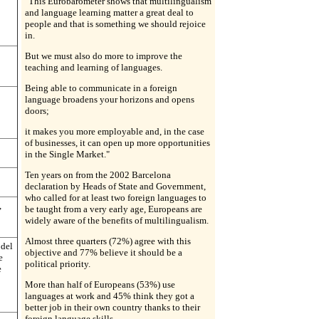
"This Eurobarometer shows that multilingualism
and language learning matter a great deal to
people and that is something we should rejoice
in.
But we must also do more to improve the
teaching and learning of languages.
Being able to communicate in a foreign
language broadens your horizons and opens
doors;
it makes you more employable and, in the case
of businesses, it can open up more opportunities
in the Single Market."
Ten years on from the 2002 Barcelona
declaration by Heads of State and Government,
who called for at least two foreign languages to
,
be taught from a very early age, Europeans are
widely aware of the benefits of multilingualism.
Almost three quarters (72%) agree with this
 del
objective and 77% believe it should be a
e
political priority.
e
More than half of Europeans (53%) use
languages at work and 45% think they got a
better job in their own country thanks to their
foreign language skills.