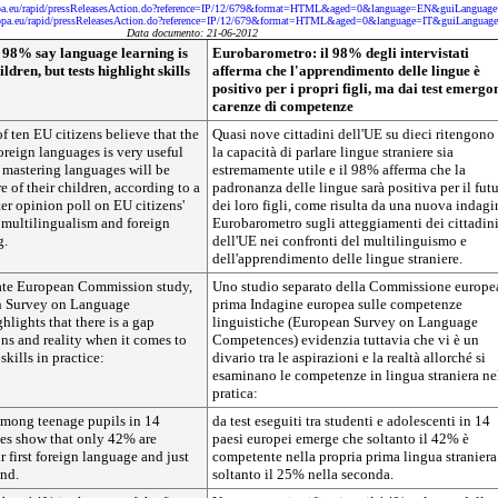
opa.eu/rapid/pressReleasesAction.do?reference=IP/12/679&format=HTML&aged=0&language=EN&guiLanguag
ropa.eu/rapid/pressReleasesAction.do?reference=IP/12/679&format=HTML&aged=0&language=IT&guiLanguag
Data documento: 21-06-2012
98% say language learning is
Eurobarometro: il 98% degli intervistati
ldren, but tests highlight skills
afferma che l'apprendimento delle lingue è
positivo per i propri figli, ma dai test emergo
carenze di competenze
f ten EU citizens believe that the
Quasi nove cittadini dell'UE su dieci ritengono
foreign languages is very useful
la capacità di parlare lingue straniere sia
 mastering languages will be
estremamente utile e il 98% afferma che la
e of their children, according to a
padronanza delle lingue sarà positiva per il fut
r opinion poll on EU citizens'
dei loro figli, come risulta da una nuova indagi
 multilingualism and foreign
Eurobarometro sugli atteggiamenti dei cittadin
g.
dell'UE nei confronti del multilinguismo e
dell'apprendimento delle lingue straniere.
ate European Commission study,
Uno studio separato della Commissione europea
an Survey on Language
prima Indagine europea sulle competenze
lights that there is a gap
linguistiche (European Survey on Language
ns and reality when it comes to
Competences) evidenzia tuttavia che vi è un
kills in practice:
divario tra le aspirazioni e la realtà allorché si
esaminano le competenze in lingua straniera ne
pratica:
 among teenage pupils in 14
da test eseguiti tra studenti e adolescenti in 14
es show that only 42% are
paesi europei emerge che soltanto il 42% è
r first foreign language and just
competente nella propria prima lingua straniera
ond.
soltanto il 25% nella seconda.