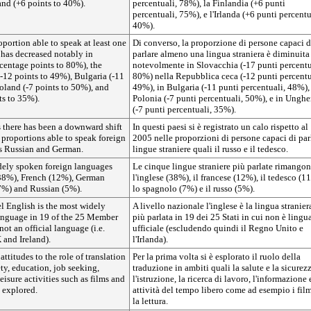
and (+6 points to 40%).
percentuali, 78%), la Finlandia (+6 punti
percentuali, 75%), e l'Irlanda (+6 punti percentu
40%).
oportion able to speak at least one
Di converso, la proporzione di persone capaci d
 has decreased notably in
parlare almeno una lingua straniera è diminuita
centage points to 80%), the
notevolmente in Slovacchia (-17 punti percentu
-12 points to 49%), Bulgaria (-11
80%) nella Repubblica ceca (-12 punti percentu
oland (-7 points to 50%), and
49%), in Bulgaria (-11 punti percentuali, 48%),
ts to 35%).
Polonia (-7 punti percentuali, 50%), e in Unghe
(-7 punti percentuali, 35%).
s there has been a downward shift
In questi paesi si è registrato un calo rispetto al
 proportions able to speak foreign
2005 nelle proporzioni di persone capaci di par
s Russian and German.
lingue straniere quali il russo e il tedesco.
dely spoken foreign languages
Le cinque lingue straniere più parlate rimango
38%), French (12%), German
l'inglese (38%), il francese (12%), il tedesco (1
7%) and Russian (5%).
lo spagnolo (7%) e il russo (5%).
el English is the most widely
A livello nazionale l'inglese è la lingua stranier
anguage in 19 of the 25 Member
più parlata in 19 dei 25 Stati in cui non è lingu
 not an official language (i.e.
ufficiale (escludendo quindi il Regno Unito e
 and Ireland).
l'Irlanda).
 attitudes to the role of translation
Per la prima volta si è esplorato il ruolo della
ety, education, job seeking,
traduzione in ambiti quali la salute e la sicurezz
eisure activities such as films and
l'istruzione, la ricerca di lavoro, l'informazione 
 explored.
attività del tempo libero come ad esempio i fil
la lettura.