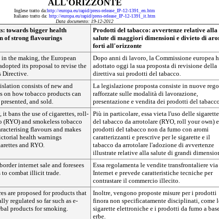
ALL'ORIZZONTE
Inglese tratto da:
http://europa.eu/rapid/press-release_IP-12-1391_en.htm
Italiano tratto da:
http://europa.eu/rapid/press-release_IP-12-1391_it.htm
Data documento: 19-12-2012
s: towards bigger health
Prodotti del tabacco: avvertenze relative alla
 of strong flavourings
salute di maggiori dimensioni e divieto di ar
forti all'orizzonte
s in the making, the European
Dopo anni di lavoro, la Commissione europea 
dopted its proposal to revise the
adottato oggi la sua proposta di revisione della
 Directive.
direttiva sui prodotti del tabacco.
slation consists of new and
La legislazione proposta consiste in nuove rego
es on how tobacco products can
rafforzate sulle modalità di lavorazione,
presented, and sold.
presentazione e vendita dei prodotti del tabacco
 it bans the use of cigarettes, roll-
Più in particolare, essa vieta l'uso delle sigarette
o (RYO) and smokeless tobacco
del tabacco da arrotolare (RYO, roll your own) e
aracterising flavours and makes
prodotti del tabacco non da fumo con aromi
pictorial health warnings
caratterizzanti e prescrive per le sigarette e il
arettes and RYO.
tabacco da arrotolare l'adozione di avvertenze
illustrate relative alla salute di grandi dimensio
 border internet sale and foresees
Essa regolamenta le vendite transfrontaliere via
 to combat illicit trade.
Internet e prevede caratteristiche tecniche per
contrastare il commercio illecito.
es are proposed for products that
Inoltre, vengono proposte misure per i prodotti
lly regulated so far such as e-
finora non specificatamente disciplinati, come l
rbal products for smoking.
sigarette elettroniche e i prodotti da fumo a bas
erbe.