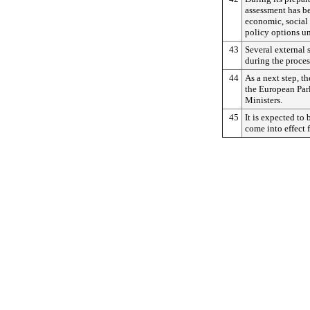
assessment has be
economic, social 
policy options un
43
Several external
during the proces
44
As a next step, t
the European Par
Ministers.
45
It is expected to
come into effect