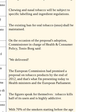
anno
Chewing and nasal tobacco will be subject to
specific labelling and ingredient regulations.
)
The existing ban for oral tobacco (snus) shall be
maintained.
ato
On the occasion of the proposal's adoption,
Commissioner in charge of Health & Consumer
Policy, Tonio Borg said:
el
"We delivered!
de
The European Commission had promised a
proposal on tobacco products by the end of
2012, and that's what I'm presenting today to
ima
Health ministers and the European Parliament.
o di
The figures speak for themselves : tobacco kills
o
half of its users and is highly addictive.
vono
With 70% of the smokers starting before the age