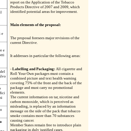
report on the Application of the Tobacco
Products Directive of 2007 and 2009, which
identified potential areas for improvement.
il
n
Main elements of the proposal:
i e
The proposal foresees major revisions of the
current Directive.
re e
tti
It addresses in particular the following areas:
-
Labelling and Packaging:
All cigarette and
 del
Roll Your Own packages must contain a
alvo
combined picture and text health warning
covering 75% of the front and the back of the
package and must carry no promotional
o
elements.
fici
The current information on tar, nicotine and
mi
carbon monoxide, which is perceived as
misleading, is replaced by an information
no
message on the side of the pack that tobacco
smoke contains more than 70 substances
causing cancer.
la
Member States remain free to introduce plain
packaging in duly justified cases.
una