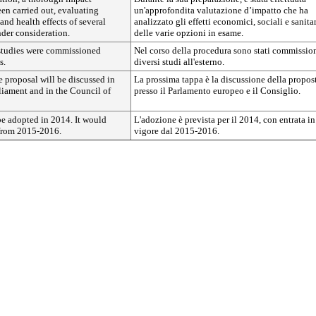
en carried out, evaluating
un'approfondita valutazione d’impatto che ha
and health effects of several
analizzato gli effetti economici, sociali e sanitar
der consideration.
delle varie opzioni in esame.
 studies were commissioned
Nel corso della procedura sono stati commissio
s.
diversi studi all'esterno.
he proposal will be discussed in
La prossima tappa è la discussione della propos
liament and in the Council of
presso il Parlamento europeo e il Consiglio.
 be adopted in 2014. It would
L'adozione è prevista per il 2014, con entrata in
 from 2015-2016.
vigore dal 2015-2016.