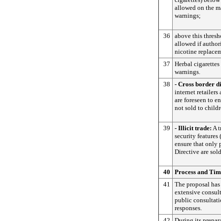
allowed on the ma
warnings;
36
above this thresh
allowed if author
nicotine replacem
37
Herbal cigarettes
warnings.
38
- Cross border di
internet retailer
are foreseen to e
not sold to child
39
- Illicit trade:
A t
security features 
ensure that only
Directive are sol
40
Process and Tim
41
The proposal has
extensive consult
public consultat
responses.
42
During its prepar