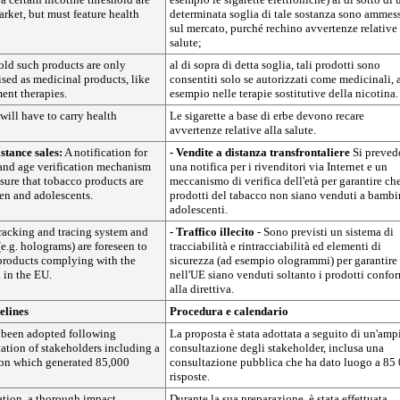
rket, but must feature health
determinata soglia di tale sostanza sono ammes
sul mercato, purché rechino avvertenze relative 
salute;
old such products are only
al di sopra di detta soglia, tali prodotti sono
ised as medicinal products, like
consentiti solo se autorizzati come medicinali, 
ent therapies.
esempio nelle terapie sostitutive della nicotina.
 will have to carry health
Le sigarette a base di erbe devono recare
avvertenze relative alla salute.
stance sales:
A notification for
- Vendite a distanza transfrontaliere
Si preve
s and age verification mechanism
una notifica per i rivenditori via Internet e un
nsure that tobacco products are
meccanismo di verifica dell'età per garantire che
ren and adolescents.
prodotti del tabacco non siano venduti a bambi
adolescenti.
racking and tracing system and
- Traffico illecito
- Sono previsti un sistema di
(e.g. holograms) are foreseen to
tracciabilità e rintracciabilità ed elementi di
 products complying with the
sicurezza (ad esempio ologrammi) per garantire
d in the EU.
nell'UE siano venduti soltanto i prodotti confo
alla direttiva.
elines
Procedura e calendario
 been adopted following
La proposta è stata adottata a seguito di un'amp
ation of stakeholders including a
consultazione degli stakeholder, inclusa una
ion which generated 85,000
consultazione pubblica che ha dato luogo a 85
risposte.
ation, a thorough impact
Durante la sua preparazione, è stata effettuata