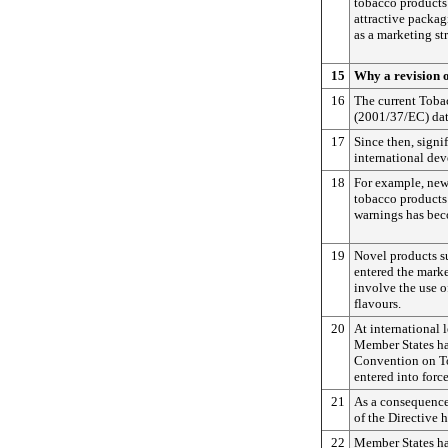
tobacco products 
attractive packag
as a marketing st
15
Why a revision 
16
The current Toba
(2001/37/EC) dat
17
Since then, signif
international de
18
For example, new
tobacco products 
warnings has bec
19
Novel products su
entered the marke
involve the use o
flavours.
20
At international l
Member States h
Convention on T
entered into forc
21
As a consequence,
of the Directive
22
Member States hav