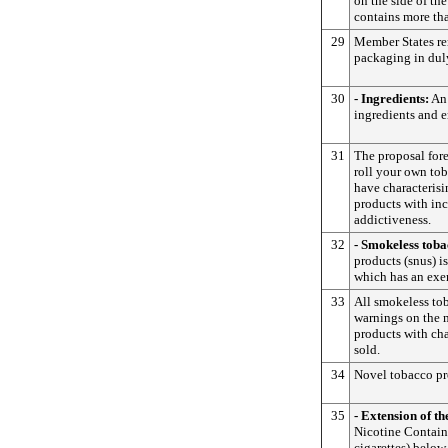
on the side of th
contains more th
29
Member States rem
packaging in duly
30
- Ingredients:
An 
ingredients and e
31
The proposal fore
roll your own to
have characterisi
products with inc
addictiveness.
32
- Smokeless tob
products (snus) i
which has an exe
33
All smokeless to
warnings on the 
products with cha
sold.
34
Novel tobacco pro
35
- Extension of th
Nicotine Containi
cigarettes) below