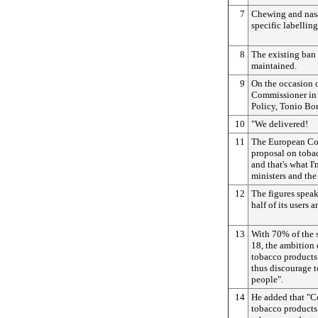
7
Chewing and nasa
specific labellin
8
The existing ban 
maintained.
9
On the occasion o
Commissioner in
Policy, Tonio Bor
10
"We delivered!
11
The European Co
proposal on toba
and that's what I
ministers and th
12
The figures speak
half of its users 
13
With 70% of the s
18, the ambition 
tobacco products
thus discourage 
people".
14
He added that "C
tobacco products 