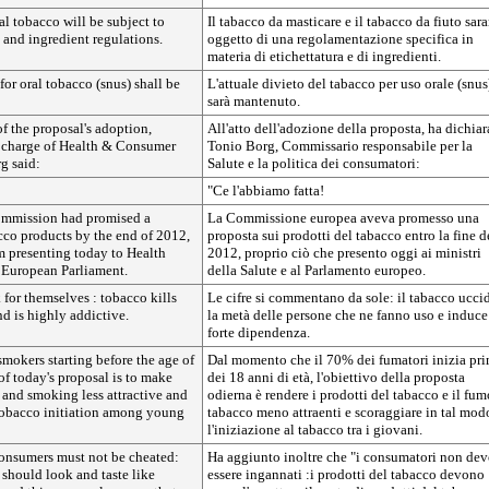
l tobacco will be subject to
Il tabacco da masticare e il tabacco da fiuto sar
g and ingredient regulations.
oggetto di una regolamentazione specifica in
materia di etichettatura e di ingredienti.
for oral tobacco (snus) shall be
L'attuale divieto del tabacco per uso orale (snus
sarà mantenuto.
f the proposal's adoption,
All'atto dell'adozione della proposta, ha dichiar
 charge of Health & Consumer
Tonio Borg, Commissario responsabile per la
g said:
Salute e la politica dei consumatori:
"Ce l'abbiamo fatta!
mmission had promised a
La Commissione europea aveva promesso una
cco products by the end of 2012,
proposta sui prodotti del tabacco entro la fine d
'm presenting today to Health
2012, proprio ciò che presento oggi ai ministri
e European Parliament.
della Salute e al Parlamento europeo.
 for themselves : tobacco kills
Le cifre si commentano da sole: il tabacco ucci
and is highly addictive.
la metà delle persone che ne fanno uso e induce
forte dipendenza.
mokers starting before the age of
Dal momento che il 70% dei fumatori inizia pr
of today's proposal is to make
dei 18 anni di età, l'obiettivo della proposta
 and smoking less attractive and
odierna è rendere i prodotti del tabacco e il fum
tobacco initiation among young
tabacco meno attraenti e scoraggiare in tal mod
l'iniziazione al tabacco tra i giovani.
onsumers must not be cheated:
Ha aggiunto inoltre che "i consumatori non de
should look and taste like
essere ingannati :i prodotti del tabacco devono