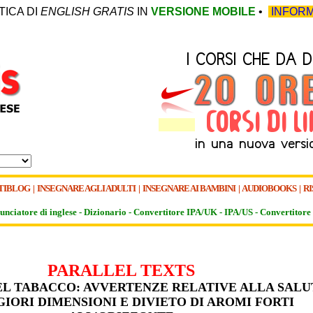
TICA DI
ENGLISH GRATIS
IN
VERSIONE MOBILE
•
INFORM
TIBLOG
|
INSEGNARE AGLI ADULTI
|
INSEGNARE AI BAMBINI
|
AUDIOBOOKS
|
RI
unciatore di inglese -
Dizionario -
Convertitore IPA/UK
-
IPA/US
-
Convertitore 
PARALLEL TEXTS
EL TABACCO: AVVERTENZE RELATIVE ALLA SALU
IORI DIMENSIONI E DIVIETO DI AROMI FORTI