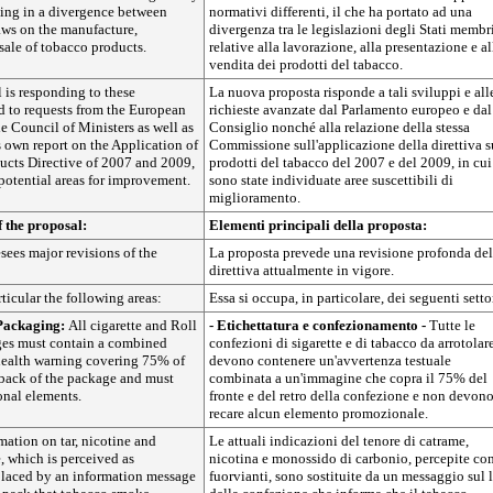
ting in a divergence between
normativi differenti, il che ha portato ad una
aws on the manufacture,
divergenza tra le legislazioni degli Stati membr
sale of tobacco products.
relative alla lavorazione, alla presentazione e al
vendita dei prodotti del tabacco.
 is responding to these
La nuova proposta risponde a tali sviluppi e all
 to requests from the European
richieste avanzate dal Parlamento europeo e dal
e Council of Ministers as well as
Consiglio nonché alla relazione della stessa
 own report on the Application of
Commissione sull'applicazione della direttiva s
ucts Directive of 2007 and 2009,
prodotti del tabacco del 2007 e del 2009, in cui
potential areas for improvement.
sono state individuate aree suscettibili di
miglioramento.
 the proposal:
Elementi principali della proposta:
sees major revisions of the
La proposta prevede una revisione profonda del
direttiva attualmente in vigore.
rticular the following areas:
Essa si occupa, in particolare, dei seguenti setto
Packaging:
All cigarette and Roll
- Etichettatura e confezionamento -
Tutte le
es must contain a combined
confezioni di sigarette e di tabacco da arrotolar
 health warning covering 75% of
devono contenere un'avvertenza testuale
 back of the package and must
combinata a un'immagine che copra il 75% del
onal elements.
fronte e del retro della confezione e non devon
recare alcun elemento promozionale.
mation on tar, nicotine and
Le attuali indicazioni del tenore di catrame,
 which is perceived as
nicotina e monossido di carbonio, percepite co
eplaced by an information message
fuorvianti, sono sostituite da un messaggio sul 