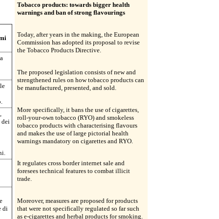
Tobacco products: towards bigger health
warnings and ban of strong flavourings
Today, after years in the making, the European
omi
Commission has adopted its proposal to revise
the Tobacco Products Directive.
ha
The proposed legislation consists of new and
strengthened rules on how tobacco products can
le
be manufactured, presented, and sold.
.
More specifically, it bans the use of cigarettes,
,
roll-your-own tobacco (RYO) and smokeless
 dei
tobacco products with characterising flavours
and makes the use of large pictorial health
warnings mandatory on cigarettes and RYO.
ni.
It regulates cross border internet sale and
foresees technical features to combat illicit
trade.
e
Moreover, measures are proposed for products
e di
that were not specifically regulated so far such
as e-cigarettes and herbal products for smoking.