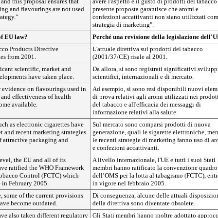
and this proposal ensures that
avere l'aspetto e il gusto di prodotti del tabacco 
ing and flavourings are not used
presente proposta garantisce che aromi e
rategy."
confezioni accattivanti non siano utilizzati co
strategia di marketing".
of EU law?
Perché una revisione della legislazione dell'
cco Products Directive
L'attuale direttiva sui prodotti del tabacco
es from 2001.
(2001/37/CE) risale al 2001.
icant scientific, market and
Da allora, si sono registrati significativi svilupp
velopments have taken place.
scientifici, internazionali e di mercato.
 evidence on flavourings used in
Ad esempio, si sono resi disponibili nuovi elem
and effectiveness of health
di prova relativi agli aromi utilizzati nei prodot
ome available.
del tabacco e all'efficacia dei messaggi di
informazione relativi alla salute.
ch as electronic cigarettes have
Sul mercato sono comparsi prodotti di nuova
t and recent marketing strategies
generazione, quali le sigarette elettroniche, men
f attractive packaging and
le recenti strategie di marketing fanno uso di a
e confezioni accattivanti.
evel, the EU and all of its
A livello internazionale, l'UE e tutti i suoi Stati
ave ratified the WHO Framework
membri hanno ratificato la convenzione quadro
obacco Control (FCTC) which
dell’OMS per la lotta al tabagismo (FCTC), entr
e in February 2005.
in vigore nel febbraio 2005.
 some of the current provisions
Di conseguenza, alcune delle attuali disposizio
 have become outdated.
della direttiva sono diventate obsolete.
e also taken different regulatory
Gli Stati membri hanno inoltre adottato approcc