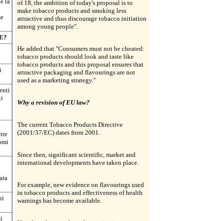
e la
of 18, the ambition of today's proposal is to
make tobacco products and smoking less
me
attractive and thus discourage tobacco initiation
among young people".
UE?
He added that "Consumers must not be cheated:
tobacco products should look and taste like
tobacco products and this proposal ensures that
i
attractive packaging and flavourings are not
used as a marketing strategy."
enti
ti
Why a revision of EU law?
The current Tobacco Products Directive
(2001/37/EC) dates from 2001.
tre
romi
Since then, significant scientific, market and
international developments have taken place.
ata
For example, new evidence on flavourings used
in tobacco products and effectiveness of health
ni
warnings has become available.
i