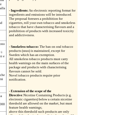
si
alla
- Ingredients:
An electronic reporting format for
ingredients and emissions will be introduced.
The proposal foresees a prohibition for
ad
cigarettes, roll your own tobacco and smokeless
tobacco that have characterising flavours and a
prohibition of products with increased toxicity
and addictiveness.
dono
- Smokeless tobacco:
The ban on oral tobacco
products (snus) is maintained, except for
 i
Sweden which has an exemption.
ni e
All smokeless tobacco products must carry
health warnings on the main surfaces of the
package and products with characterising
flavours cannot be sold.
 che
Novel tobacco products require prior
rmi
notification.
- Extension of the scope of the
Directive
:Nicotine Containing Products (e.g.
ia
electronic cigarettes) below a certain nicotine
threshold are allowed on the market, but must
 000
feature health warnings;
above this threshold such products are only