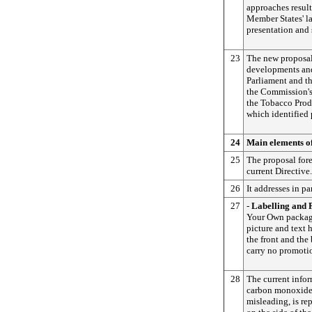
approaches resul
Member States' l
presentation and 
23
The new proposal
developments and
Parliament and th
the Commission's
the Tobacco Prod
which identified 
24
Main elements of
25
The proposal fore
current Directive.
26
It addresses in pa
27
-
Labelling and 
Your Own packag
picture and text
the front and the
carry no promoti
28
The current infor
carbon monoxide,
misleading, is r