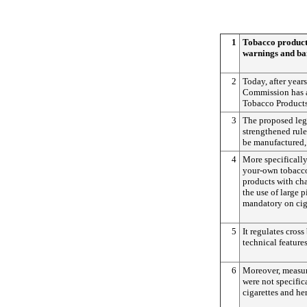
1
Tobacco product
warnings and ban
2
Today, after year
Commission has a
Tobacco Products
3
The proposed legi
strengthened rul
be manufactured, 
4
More specifically,
your-own tobacc
products with ch
the use of large 
mandatory on cig
5
It regulates cross
technical features
6
Moreover, measur
were not specifica
cigarettes and he