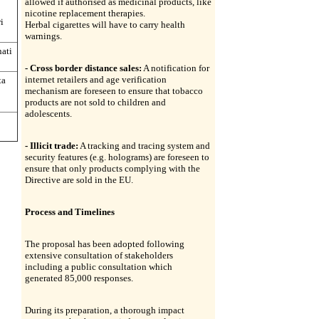
allowed if authorised as medicinal products, like
nicotine replacement therapies.
i
Herbal cigarettes will have to carry health
warnings.
nati
- Cross border distance sales:
A notification for
internet retailers and age verification
ta
mechanism are foreseen to ensure that tobacco
products are not sold to children and
adolescents.
- Illicit trade:
A tracking and tracing system and
security features (e.g. holograms) are foreseen to
ensure that only products complying with the
Directive are sold in the EU.
Process and Timelines
The proposal has been adopted following
extensive consultation of stakeholders
including a public consultation which
generated 85,000 responses.
During its preparation, a thorough impact