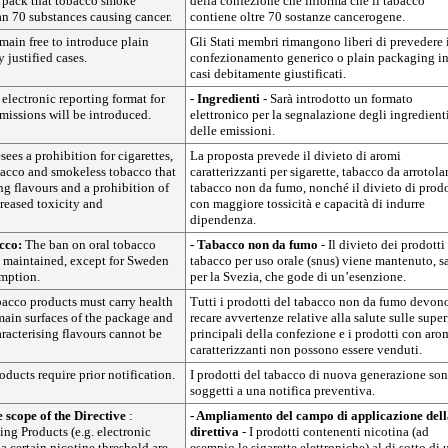
e pack that tobacco smoke
della confezione che informa che il tabacco
an 70 substances causing cancer.
contiene oltre 70 sostanze cancerogene.
ain free to introduce plain
Gli Stati membri rimangono liberi di prevedere 
 justified cases.
confezionamento generico o plain packaging i
casi debitamente giustificati.
electronic reporting format for
- Ingredienti
- Sarà introdotto un formato
missions will be introduced.
elettronico per la segnalazione degli ingredient
delle emissioni.
sees a prohibition for cigarettes,
La proposta prevede il divieto di aromi
bacco and smokeless tobacco that
caratterizzanti per sigarette, tabacco da arrotola
ng flavours and a prohibition of
tabacco non da fumo, nonché il divieto di prodo
reased toxicity and
con maggiore tossicità e capacità di indurre
dipendenza.
acco:
The ban on oral tobacco
- Tabacco non da fumo
- Il divieto dei prodotti
s maintained, except for Sweden
tabacco per uso orale (snus) viene mantenuto, s
mption.
per la Svezia, che gode di un’esenzione.
bacco products must carry health
Tutti i prodotti del tabacco non da fumo devon
main surfaces of the package and
recare avvertenze relative alla salute sulle super
racterising flavours cannot be
principali della confezione e i prodotti con aro
caratterizzanti non possono essere venduti.
ducts require prior notification.
I prodotti del tabacco di nuova generazione so
soggetti a una notifica preventiva.
e scope of the Directive
:
- Ampliamento del campo di applicazione del
ng Products (e.g. electronic
direttiva
- I prodotti contenenti nicotina (ad
 a certain nicotine threshold are
esempio le sigarette elettroniche) al di sotto di 