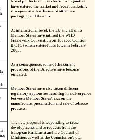
Novel products such as electronic cigarettes
have entered the market and recent marketing
i
strategies involve the use of attractive
la
packaging and flavours.
e
At international level, the EU and all of its
Member States have ratified the WHO
Framework Convention on Tobacco Control
ui
(FCTC) which entered into force in February
2005.
As a consequence, some of the current
provisions of the Directive have become
la
outdated.
ri:
Member States have also taken different
regulatory approaches resulting in a divergence
e
between Member States' laws on the
manufacture, presentation and sale of tobacco
products.
o
The new proposal is responding to these
developments and to requests from the
me
European Parliament and the Council of
lato
Ministers as well as the Commission's own