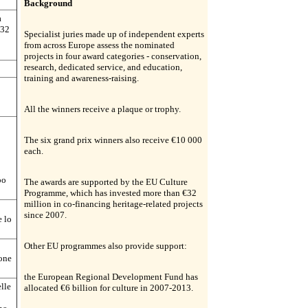
Background
a
 32
Specialist juries made up of independent experts
from across Europe assess the nominated
projects in four award categories - conservation,
research, dedicated service, and education,
training and awareness-raising.
All the winners receive a plaque or trophy.
The six grand prix winners also receive €10 000
each.
po
The awards are supported by the EU Culture
Programme, which has invested more than €32
million in co-financing heritage-related projects
since 2007.
e lo
Other EU programmes also provide support:
ione
the European Regional Development Fund has
elle
allocated €6 billion for culture in 2007-2013.