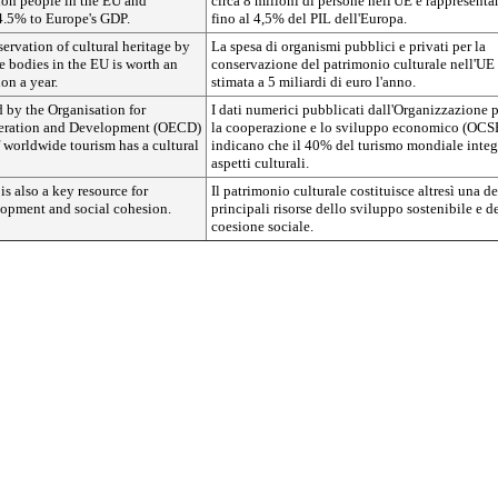
ion people in the EU and
circa 8 milioni di persone nell'UE e rappresent
 4.5% to Europe's GDP.
fino al 4,5% del PIL dell'Europa.
rvation of cultural heritage by
La spesa di organismi pubblici e privati per la
e bodies in the EU is worth an
conservazione del patrimonio culturale nell'UE
on a year.
stimata a 5 miliardi di euro l'anno.
 by the Organisation for
I dati numerici pubblicati dall'Organizzazione 
ration and Development (OECD)
la cooperazione e lo sviluppo economico (OCS
 worldwide tourism has a cultural
indicano che il 40% del turismo mondiale integ
aspetti culturali.
is also a key resource for
Il patrimonio culturale costituisce altresì una de
lopment and social cohesion.
principali risorse dello sviluppo sostenibile e d
coesione sociale.