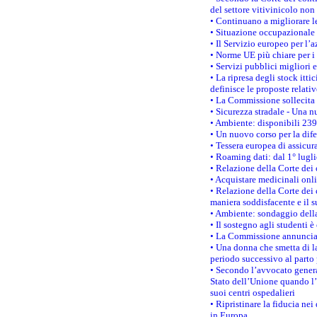
del settore vitivinicolo no
• Continuano a migliorare l
• Situazione occupazionale 
• Il Servizio europeo per l’
• Norme UE più chiare per 
• Servizi pubblici migliori 
• La ripresa degli stock it
definisce le proposte relativ
• La Commissione sollecita 
• Sicurezza stradale - Una 
• Ambiente: disponibili 239
• Un nuovo corso per la dif
• Tessera europea di assicur
• Roaming dati: dal 1° lugli
• Relazione della Corte dei 
• Acquistare medicinali onl
• Relazione della Corte dei 
maniera soddisfacente e il s
• Ambiente: sondaggio della
• Il sostegno agli studenti 
• La Commissione annuncia u
• Una donna che smetta di la
periodo successivo al parto 
• Secondo l’avvocato genera
Stato dell’Unione quando l’i
suoi centri ospedalieri
• Ripristinare la fiducia ne
in Europa