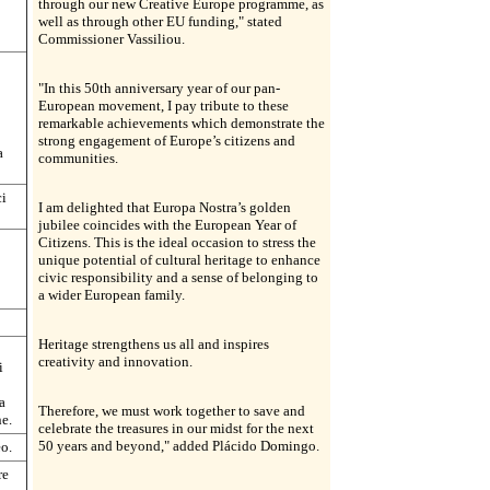
through our new Creative Europe programme, as
well as through other EU funding," stated
Commissioner Vassiliou.
"In this 50th anniversary year of our pan-
European movement, I pay tribute to these
remarkable achievements which demonstrate the
strong engagement of Europe’s citizens and
a
communities.
ci
I am delighted that Europa Nostra’s golden
jubilee coincides with the European Year of
Citizens. This is the ideal occasion to stress the
unique potential of cultural heritage to enhance
civic responsibility and a sense of belonging to
a wider European family.
Heritage strengthens us all and inspires
creativity and innovation.
i
a
Therefore, we must work together to save and
ne.
celebrate the treasures in our midst for the next
50 years and beyond," added Plácido Domingo.
eo.
re