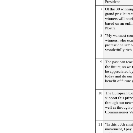
President.
7
Of the 30 winning
grand prix laurea
winners will rece
based on an onli
Nostra.
8
"My warmest congr
winners, who exu
professionalism w
wonderfully rich 
9
The past can teac
the future, so we
be appreciated b
today and do our 
benefit of future 
10
The European Co
support this priz
through our new 
well as through o
Commissioner Vas
11
"In this 50th ann
movement, I pay t