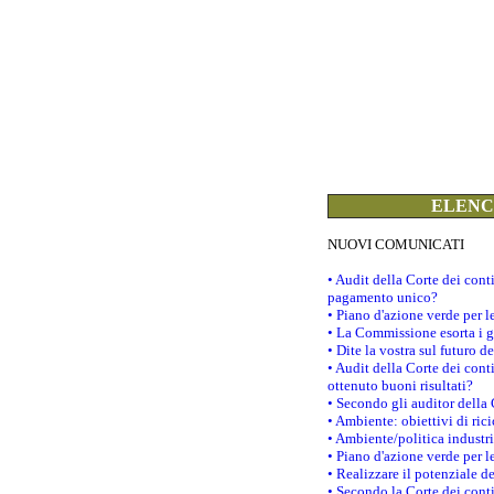
ELENCO
NUOVI COMUNICATI
• Audit della Corte dei con
pagamento unico?
• Piano d'azione verde per 
• La Commissione esorta i go
• Dite la vostra sul futuro 
• Audit della Corte dei cont
ottenuto buoni risultati?
• Secondo gli auditor della
• Ambiente: obiettivi di ric
• Ambiente/politica industria
• Piano d'azione verde per l
• Realizzare il potenziale d
• Secondo la Corte dei conti