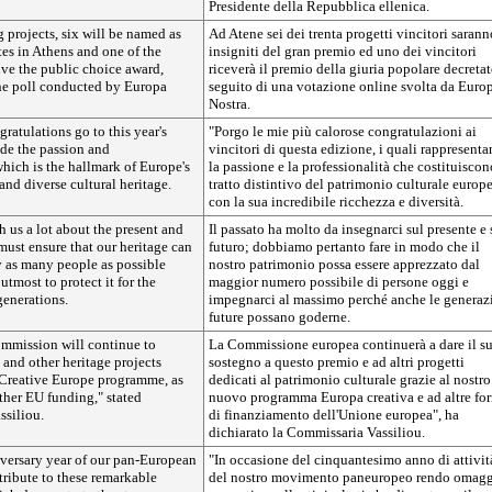
Presidente della Repubblica ellenica.
 projects, six will be named as
Ad Atene sei dei trenta progetti vincitori sarann
tes in Athens and one of the
insigniti del gran premio ed uno dei vincitori
ive the public choice award,
riceverà il premio della giuria popolare decretat
ne poll conducted by Europa
seguito di una votazione online svolta da Euro
Nostra.
atulations go to this year's
"Porgo le mie più calorose congratulazioni ai
de the passion and
vincitori di questa edizione, i quali rappresent
hich is the hallmark of Europe's
la passione e la professionalità che costituiscon
and diverse cultural heritage.
tratto distintivo del patrimonio culturale europ
con la sua incredibile ricchezza e diversità.
h us a lot about the present and
Il passato ha molto da insegnarci sul presente e 
 must ensure that our heritage can
futuro; dobbiamo pertanto fare in modo che il
y as many people as possible
nostro patrimonio possa essere apprezzato dal
utmost to protect it for the
maggior numero possibile di persone oggi e
generations.
impegnarci al massimo perché anche le generaz
future possano goderne.
mmission will continue to
La Commissione europea continuerà a dare il s
e and other heritage projects
sostegno a questo premio e ad altri progetti
Creative Europe programme, as
dedicati al patrimonio culturale grazie al nostro
ther EU funding," stated
nuovo programma Europa creativa e ad altre fo
siliou.
di finanziamento dell'Unione europea", ha
dichiarato la Commissaria Vassiliou.
iversary year of our pan-European
"In occasione del cinquantesimo anno di attivit
ribute to these remarkable
del nostro movimento paneuropeo rendo omag