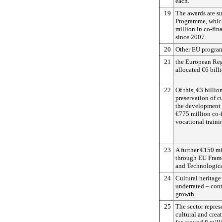
each.
19
The awards are s
Programme, which
million in co-fin
since 2007.
20
Other EU program
21
the European Re
allocated €6 bill
22
Of this, €3 billi
preservation of cu
the development o
€775 million co-f
vocational traini
23
A further €150 m
through EU Fram
and Technologic
24
Cultural heritage
underrated – cont
growth.
25
The sector represe
cultural and crea