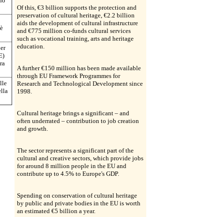
ano
Of this, €3 billion supports the protection and
preservation of cultural heritage, €2.2 billion
aids the development of cultural infrastructure
 è
and €775 million co-funds cultural services
such as vocational training, arts and heritage
education.
per
E)
ra
A further €150 million has been made available
through EU Framework Programmes for
lle
Research and Technological Development since
ella
1998.
Cultural heritage brings a significant – and
often underrated – contribution to job creation
and growth.
The sector represents a significant part of the
cultural and creative sectors, which provide jobs
for around 8 million people in the EU and
contribute up to 4.5% to Europe's GDP.
Spending on conservation of cultural heritage
by public and private bodies in the EU is worth
an estimated €5 billion a year.