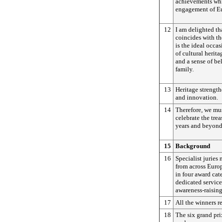
achievements whi
engagement of Eu
12
I am delighted th
coincides with th
is the ideal occas
of cultural herit
and a sense of b
family.
13
Heritage strengthe
and innovation.
14
Therefore, we mu
celebrate the trea
years and beyond
15
Background
16
Specialist juries
from across Europ
in four award cat
dedicated service
awareness-raising
17
All the winners r
18
The six grand pri