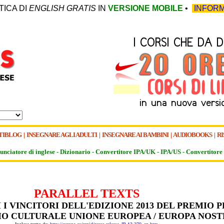
TICA DI
ENGLISH GRATIS
IN
VERSIONE MOBILE
•
INFORM
TIBLOG
|
INSEGNARE AGLI ADULTI
|
INSEGNARE AI BAMBINI
|
AUDIOBOOKS
|
RI
unciatore di inglese -
Dizionario -
Convertitore IPA/UK
-
IPA/US
-
Convertitore 
PARALLEL TEXTS
I VINCITORI DELL'EDIZIONE 2013 DEL PREMIO P
IO CULTURALE UNIONE EUROPEA / EUROPA NOS