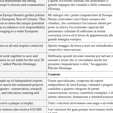
ch demonstrate the strong
a questi eccellenti risultati che dimostrano il
rope’s citizens and communities.
grande impegno dei cittadini e delle comunità
d'Europa.
at Europa Nostra’s golden jubilee
Mi rallegro che i primi cinquant'anni di Europa
e European Year of Citizens. This
Nostra coincidano con l'Anno europeo dei
ion to stress the unique potential
cittadini, che costituisce l'occasione ideale per
age to enhance civic responsibility
porre in rilievo l'eccezionale capacità del
elonging to a wider European
patrimonio culturale di rafforzare la nostra
coscienza civica ed il senso di appartenenza all
grande famiglia europea.
ns us all and inspires creativity
Questo retaggio dà forza a tutti noi infondendo
creatività e innovazione.
st work together to save and
Dobbiamo quindi lavorare insieme per salvare e
sures in our midst for the next 50
onorare i tesori che ci circondano anche nei
," added Plácido Domingo.
prossimi cinquant'anni e oltre," ha aggiunto
Plácido Domingo.
Contesto
 made up of independent experts
Giurie specializzate, composte da esperti
e assess the nominated projects
indipendenti di tutta Europa, valutano i progett
egories - conservation, research,
candidati a quattro categorie di premi:
, and education, training and
conservazione, ricerca, contributi esemplari, e d
.
ultimo istruzione, formazione e sensibilizzazio
eceive a plaque or trophy.
Tutti i vincitori riceveranno una targa o un trof
x winners also receive €10 000
I sei vincitori del gran premio riceveranno inolt