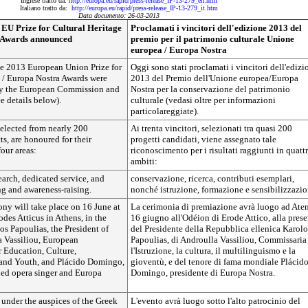
Inglese tratto da:
http://europa.eu/rapid/press-release_IP-13-279_en.htm
Italiano tratto da:
http://europa.eu/rapid/press-release_IP-13-279_it.htm
Data documento: 26-03-2013
 EU Prize for Cultural Heritage
Proclamati i vincitori dell'edizione 2013 del
 Awards announced
premio per il patrimonio culturale Unione
europea / Europa Nostra
he 2013 European Union Prize for
Oggi sono stati proclamati i vincitori dell'edizi
e / Europa Nostra Awards were
2013 del Premio dell'Unione europea/Europa
by the European Commission and
Nostra per la conservazione del patrimonio
e details below).
culturale (vedasi oltre per informazioni
particolareggiate).
selected from nearly 200
Ai trenta vincitori, selezionati tra quasi 200
s, are honoured for their
progetti candidati, viene assegnato tale
our areas:
riconoscimento per i risultati raggiunti in quatt
ambiti:
earch, dedicated service, and
conservazione, ricerca, contributi esemplari,
ng and awareness-raising.
nonché istruzione, formazione e sensibilizzazio
ny will take place on 16 June at
La cerimonia di premiazione avrà luogo ad Aten
des Atticus in Athens, in the
16 giugno all'Odéion di Erode Attico, alla pres
os Papoulias, the President of
del Presidente della Repubblica ellenica Karolo
a Vassiliou, European
Papoulias, di Androulla Vassiliou, Commissaria
 Education, Culture,
l'Istruzione, la cultura, il multilinguismo e la
and Youth, and Plácido Domingo,
gioventù, e del tenore di fama mondiale Plácid
ed opera singer and Europa
Domingo, presidente di Europa Nostra.
 under the auspices of the Greek
L'evento avrà luogo sotto l'alto patrocinio del