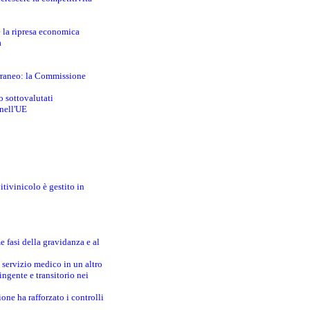
e la ripresa economica
a
erraneo: la Commissione
o sottovalutati
 nell'UE
itivinicolo è gestito in
e fasi della gravidanza e al
 servizio medico in un altro
ingente e transitorio nei
one ha rafforzato i controlli