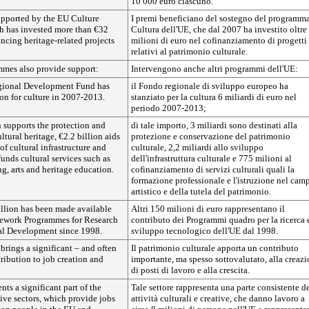
10 000 euro ciascuno.
upported by the EU Culture
I premi beneficiano del sostegno del programm
 has invested more than €32
Cultura dell'UE, che dal 2007 ha investito oltre
ancing heritage-related projects
milioni di euro nel cofinanziamento di progetti
relativi al patrimonio culturale.
mes also provide support:
Intervengono anche altri programmi dell'UE:
gional Development Fund has
il Fondo regionale di sviluppo europeo ha
ion for culture in 2007-2013.
stanziato per la cultura 6 miliardi di euro nel
periodo 2007-2013;
on supports the protection and
di tale importo, 3 miliardi sono destinati alla
ltural heritage, €2.2 billion aids
protezione e conservazione del patrimonio
f cultural infrastructure and
culturale, 2,2 miliardi allo sviluppo
unds cultural services such as
dell'infrastruttura culturale e 775 milioni al
ng, arts and heritage education.
cofinanziamento di servizi culturali quali la
formazione professionale e l'istruzione nel cam
artistico e della tutela del patrimonio.
illion has been made available
Altri 150 milioni di euro rappresentano il
ework Programmes for Research
contributo dei Programmi quadro per la ricerca 
al Development since 1998.
sviluppo tecnologico dell'UE dal 1998.
 brings a significant – and often
Il patrimonio culturale apporta un contributo
ribution to job creation and
importante, ma spesso sottovalutato, alla creaz
di posti di lavoro e alla crescita.
nts a significant part of the
Tale settore rappresenta una parte consistente d
tive sectors, which provide jobs
attività culturali e creative, che danno lavoro a