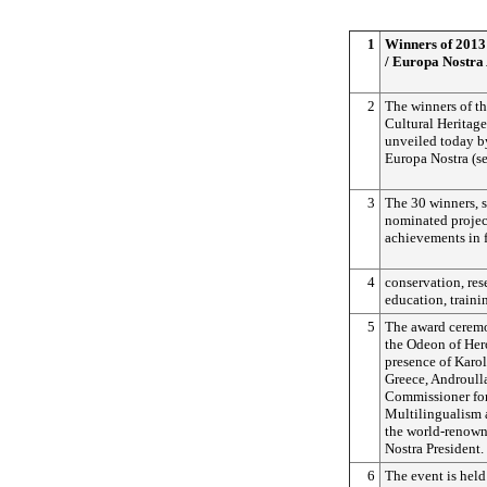
1
Winners of 2013
/ Europa Nostra
2
The winners of t
Cultural Heritag
unveiled today 
Europa Nostra (se
3
The 30 winners, 
nominated project
achievements in f
4
conservation, res
education, traini
5
The award ceremo
the Odeon of Hero
presence of Karol
Greece, Androull
Commissioner for
Multilingualism 
the world-renown
Nostra President.
6
The event is held