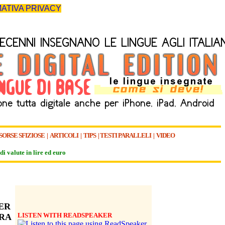
ATIVA PRIVACY
SORSE SFIZIOSE
|
ARTICOLI
|
TIPS
|
TESTI PARALLELI
|
VIDEO
di valute in lire ed euro
ER
LISTE
N WITH READSPEAKER
TRA