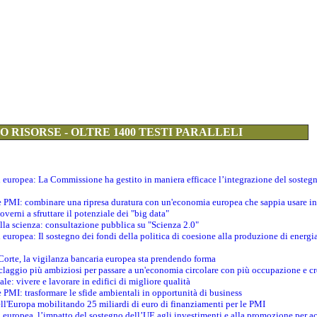
 RISORSE - OLTRE 1400 TESTI PARALLELI
ti europea: La Commissione ha gestito in maniera efficace l’integrazione del sosteg
le PMI: combinare una ripresa duratura con un'economia europea che sappia usare in 
verni a sfruttare il potenziale dei "big data"
della scienza: consultazione pubblica su "Scienza 2.0"
i europea: Il sostegno dei fondi della politica di coesione alla produzione di energi
 Corte, la vigilanza bancaria europea sta prendendo forma
iclaggio più ambiziosi per passare a un'economia circolare con più occupazione e cr
le: vivere e lavorare in edifici di migliore qualità
e PMI: trasformare le sfide ambientali in opportunità di business
ell'Europa mobilitando 25 miliardi di euro di finanziamenti per le PMI
 europea, l’impatto del sostegno dell’UE agli investimenti e alla promozione per ac