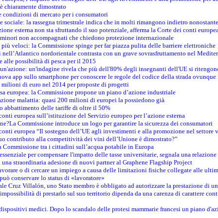
n è chiaramente dimostrato
e condizioni di mercato per i consumatori
e sociale: la rassegna trimestrale indica che in molti rimangono indietro nonostant
azione esterna non sta sfruttando il suo potenziale, afferma la Corte dei conti europe
i minori non accompagnati che chiedono protezione internazionale
e più veloci: la Commissione spinge per far piazza pulita delle barriere elettroniche
tici nell’Atlantico nordorientale contrasta con un grave sovrasfruttamento nel Medit
e alle possibilità di pesca per il 2015
un'azione: un'indagine rivela che più dell'80% degli insegnanti dell'UE si ritengon
nuova app sullo smartphone per conoscere le regole del codice della strada ovunque
 milioni di euro nel 2014 per proposte di progetti
esa europea: la Commissione propone un piano d’azione industriale
azione malattia: quasi 200 milioni di europei la possiedono già
o abbattimento delle tariffe di oltre il 50%
conti europea sull’istituzione del Servizio europeo per l’azione esterna
ine?La Commissione introduce un logo per garantire la sicurezza dei consumatori
conti europea “Il sostegno dell’UE agli investimenti e alla promozione nel settore v
uo contributo alla competitività dei vini dell’Unione è dimostrato?”
 Commissione tra i cittadini sull’acqua potabile in Europa
è essenziale per compensare l'impatto delle tasse universitarie, segnala una relazione
na straordinaria adesione di nuovi partner al Graphene Flagship Project
vorare o di cercare un impiego a causa delle limitazioni fisiche collegate alle ultim
può conservare lo status di «lavoratore»
le Cruz Villalón, uno Stato membro è obbligato ad autorizzare la prestazione di un
mpossibilità di prestarlo sul suo territorio dipenda da una carenza di carattere cont
i dispositivi medici. Dopo lo scandalo delle protesi mammarie francesi un piano d'azi