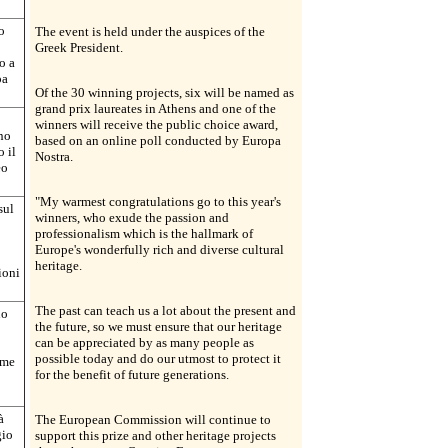
o
The event is held under the auspices of the
Greek President.
o a
pa
Of the 30 winning projects, six will be named as
grand prix laureates in Athens and one of the
winners will receive the public choice award,
ano
based on an online poll conducted by Europa
o il
Nostra.
eo
"My warmest congratulations go to this year's
sul
winners, who exude the passion and
professionalism which is the hallmark of
Europe's wonderfully rich and diverse cultural
heritage.
ioni
The past can teach us a lot about the present and
uo
the future, so we must ensure that our heritage
can be appreciated by as many people as
possible today and do our utmost to protect it
rme
for the benefit of future generations.
à
The European Commission will continue to
gio
support this prize and other heritage projects