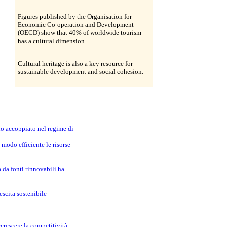
Figures published by the Organisation for
Economic Co-operation and Development
(OECD) show that 40% of worldwide tourism
has a cultural dimension.
Cultural heritage is also a key resource for
sustainable development and social cohesion.
no accoppiato nel regime di
modo efficiente le risorse
a da fonti rinnovabili ha
escita sostenibile
crescere la competitività