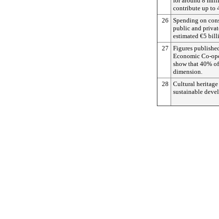
for around 8 mill
contribute up to
26
Spending on conse
public and privat
estimated €5 billi
27
Figures published
Economic Co-ope
show that 40% of
dimension.
28
Cultural heritage 
sustainable deve