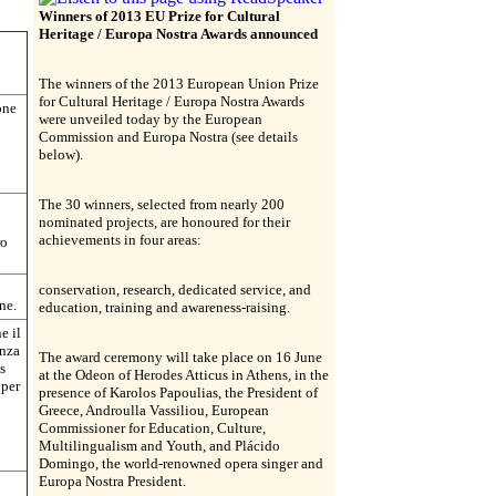
Winners of 2013 EU Prize for Cultural
Heritage / Europa Nostra Awards announced
The winners of the 2013 European Union Prize
for Cultural Heritage / Europa Nostra Awards
one
were unveiled today by the European
Commission and Europa Nostra (see details
below).
The 30 winners, selected from nearly 200
nominated projects, are honoured for their
achievements in four areas:
ro
conservation, research, dedicated service, and
ne.
education, training and awareness-raising.
e il
enza
The award ceremony will take place on 16 June
s
at the Odeon of Herodes Atticus in Athens, in the
 per
presence of Karolos Papoulias, the President of
Greece, Androulla Vassiliou, European
o
Commissioner for Education, Culture,
Multilingualism and Youth, and Plácido
Domingo, the world-renowned opera singer and
Europa Nostra President.