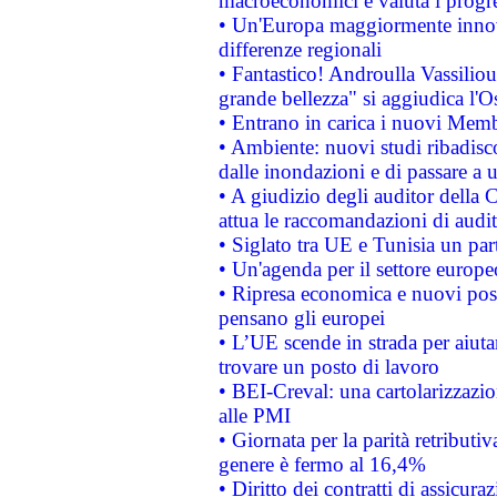
macroeconomici e valuta i progre
• Un'Europa maggiormente innova
differenze regionali
• Fantastico! Androulla Vassilio
grande bellezza" si aggiudica l'O
• Entrano in carica i nuovi Memb
• Ambiente: nuovi studi ribadisco
dalle inondazioni e di passare a u
• A giudizio degli auditor della
attua le raccomandazioni di aud
• Siglato tra UE e Tunisia un part
• Un'agenda per il settore europe
• Ripresa economica e nuovi post
pensano gli europei
• L’UE scende in strada per aiutar
trovare un posto di lavoro
• BEI-Creval: una cartolarizzazio
alle PMI
• Giornata per la parità retributiv
genere è fermo al 16,4%
• Diritto dei contratti di assicura