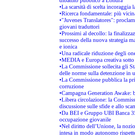
dibattito pubblico a Londra
•La scarsità di scelta incoraggia l
•Ricerca fondamentale: più vicin
•"Juvenes Translatores": proclama
giovani traduttori
•Prossimi al decollo: la finalizzaz
successo della nuova strategia ma
e ionica
•Una radicale riduzione degli oner
•MEDIA e Europa creativa sotto i r
•La Commissione sollecita gli Sta
delle norme sulla detenzione in 
•La Commissione pubblica la prim
corruzione
•Campagna Generation Awake: bast
•Libera circolazione: la Commiss
discussione sulle sfide e allo sca
•Da BEI e Gruppo UBI Banca 35
occupazione giovanile
•Nel diritto dell’Unione, la nozi
intesa in modo autonomo rispetto 