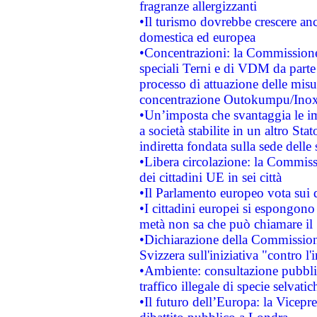
fragranze allergizzanti
•Il turismo dovrebbe crescere an
domestica ed europea
•Concentrazioni: la Commissione 
speciali Terni e di VDM da part
processo di attuazione delle misur
concentrazione Outokumpu/In
•Un’imposta che svantaggia le im
a società stabilite in un altro S
indiretta fondata sulla sede delle 
•Libera circolazione: la Commiss
dei cittadini UE in sei città
•Il Parlamento europeo vota sui di
•I cittadini europei si espongono
metà non sa che può chiamare i
•Dichiarazione della Commission
Svizzera sull'iniziativa "contro 
•Ambiente: consultazione pubblic
traffico illegale di specie selvatic
•Il futuro dell’Europa: la Vicep