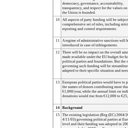
democracy, governance, accountability,
transparency, and respect for the values o
the Union is founded.
10
All aspects of party funding will be subject
comprehensive set of rules, including stric
reporting and control requirements.
11
A regime of administrative sanctions will 
introduced in case of infringements.
12
There will be no impact on the overall am
made available under the EU budget for f
political parties and foundations. But the 
governing such funding will be streamlin
adapted to their specific situation and nee
13
European political parties would have to 
the names of donors contributing more th
€1,000/year, while the annual limit on ind
donations would rise from €12,000 to €25
14
Background
15
The existing legislation (Reg (EC) 2004/2
4/11/03) governing political parties at Eu
level and their funding was adopted in 200