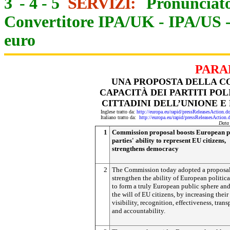
3
-
4
-
5
SERVIZI:
Pronunciato
Convertitore IPA/UK
-
IPA/US
euro
PARA
UNA PROPOSTA DELLA C
CAPACITÀ DEI PARTITI POL
CITTADINI DELL’UNIONE 
Inglese tratto da:
http://europa.eu/rapid/pressReleasesAct
Italiano tratto da:
http://europa.eu/rapid/pressReleasesAct
Data
1
Commission proposal boosts European po
parties' ability to represent EU citizens,
strengthens democracy
2
The Commission today adopted a proposal
strengthen the ability of European politica
to form a truly European public sphere an
the will of EU citizens, by increasing their
visibility, recognition, effectiveness, tran
and accountability.