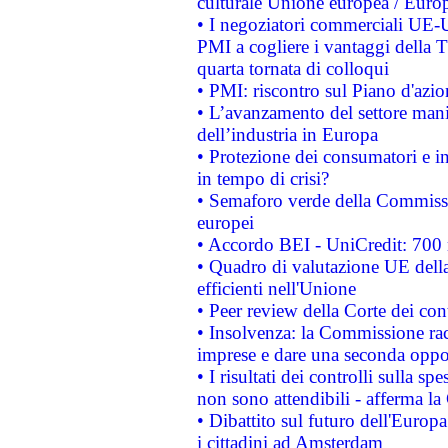
culturale Unione europea / Euro
• I negoziatori commerciali UE-U
PMI a cogliere i vantaggi della 
quarta tornata di colloqui
• PMI: riscontro sul Piano d'azi
• L’avanzamento del settore manifa
dell’industria in Europa
• Protezione dei consumatori e in
in tempo di crisi?
• Semaforo verde della Commission
europei
• Accordo BEI - UniCredit: 700 m
• Quadro di valutazione UE della 
efficienti nell'Unione
• Peer review della Corte dei cont
• Insolvenza: la Commissione ra
imprese e dare una seconda oppor
• I risultati dei controlli sulla s
non sono attendibili - afferma la
• Dibattito sul futuro dell'Europ
i cittadini ad Amsterdam