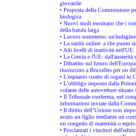
giovanile
• Proposta della Commissione pe
biologica
• Nuovi studi mostrano che i cons
della banda larga
• Lavoro sommerso: un'indagine 
• La sanità online: a che punto 
• Alti livelli di inattività nell'
• La Grecia e l'UE: dall'austerità
• Dibattito sul futuro dell'Europa:
riuniscono a Bruxelles per un di
• L'espianto coatto di organi in 
• L’obbligo imposto dalla Polonia 
volante delle autovetture situato s
• Il Tribunale conferma, nel compl
informazioni inviate dalla Commi
• Il diritto dell’Unione non imp
avuto un figlio mediante un contr
un congedo di maternità o equiv
• Proclamati i vincitori dell'edi