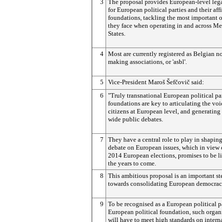
3
The proposal provides European-level lega
for European political parties and their aff
foundations, tackling the most important 
they face when operating in and across M
States.
4
Most are currently registered as Belgian n
making associations, or 'asbl'.
5
Vice-President Maroš
Šefčovič
said:
6
"Truly transnational European political pa
foundations are key to articulating the voi
citizens at European level, and generating
wide public debates.
7
They have a central role to play in shaping
debate on European issues, which in view 
2014 European elections, promises to be li
the years to come.
8
This ambitious proposal is an important st
towards consolidating European democrac
9
To be recognised as a European political p
European political foundation, such organ
will have to meet high standards on intern