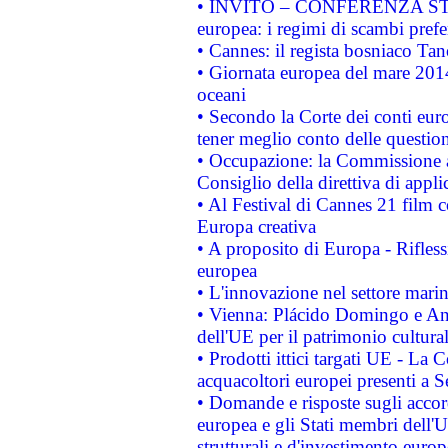
• INVITO – CONFERENZA STAMP
europea: i regimi di scambi pref
• Cannes: il regista bosniaco Ta
• Giornata europea del mare 2014
oceani
• Secondo la Corte dei conti eur
tener meglio conto delle questioni
• Occupazione: la Commissione a
Consiglio della direttiva di applic
• Al Festival di Cannes 21 film
Europa creativa
• A proposito di Europa - Rifless
europea
• L'innovazione nel settore marin
• Vienna: Plácido Domingo e And
dell'UE per il patrimonio cultur
• Prodotti ittici targati UE - La
acquacoltori europei presenti 
• Domande e risposte sugli accor
europea e gli Stati membri dell'U
strutturali e d'investimento euro