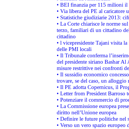
• BEI finanzia per 115 milioni i
• Via libera del PE al caricatore u
• Statistiche giudiziarie 2013: ci
• La Corte chiarisce le norme sul 
terzo, familiari di un cittadino 
cittadino
• l vicepresidente Tajani visita l
delle PMI locali
• Il Tribunale conferma l’inserim
del presidente siriano Bashar Al 
misure restrittive nei confronti de
• Il sussidio economico concesso 
trovare, se del caso, un alloggio
• Il PE adotta Copernicus, il Pr
• Letter from President Barroso
• Potenziare il commercio di prod
• La Commissione europea presen
diritto nell’Unione europea
• Definire le future politiche nel 
• Verso un vero spazio europeo di 