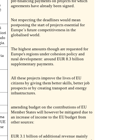
pre-financing payments on projects for which
a
agreements have already been signed.
è
Not respecting the deadlines would mean
postponing the start of projects essential for
i
Europe´s future competitiveness in the
iori
globalised world.
ndo
gia.
The highest amounts though are requested for
Europe's regions under cohesion policy and
via
rural development: around EUR 8.3 billion
supplementary payments.
All these projects improve the lives of EU
citizens by giving them better skills, better job
prospects or by creating transport and energy
infrastructures.
amending budget on the contributions of EU
Member States will however be mitigated due to
rsa
an increase of income to the EU budget from
o UE
other sources:
ese
EUR 3.1 billion of additional revenue mainly