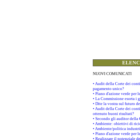
ELENCO
NUOVI COMUNICATI
• Audit della Corte dei con
pagamento unico?
• Piano d'azione verde per 
• La Commissione esorta i go
• Dite la vostra sul futuro 
• Audit della Corte dei cont
ottenuto buoni risultati?
• Secondo gli auditor della
• Ambiente: obiettivi di ric
• Ambiente/politica industria
• Piano d'azione verde per l
• Realizzare il potenziale d