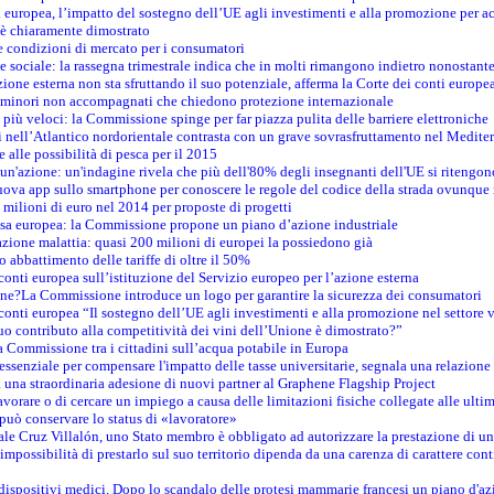
 europea, l’impatto del sostegno dell’UE agli investimenti e alla promozione per ac
n è chiaramente dimostrato
e condizioni di mercato per i consumatori
e sociale: la rassegna trimestrale indica che in molti rimangono indietro nonostant
azione esterna non sta sfruttando il suo potenziale, afferma la Corte dei conti europe
i minori non accompagnati che chiedono protezione internazionale
e più veloci: la Commissione spinge per far piazza pulita delle barriere elettroniche
tici nell’Atlantico nordorientale contrasta con un grave sovrasfruttamento nel Medit
e alle possibilità di pesca per il 2015
un'azione: un'indagine rivela che più dell'80% degli insegnanti dell'UE si ritengon
nuova app sullo smartphone per conoscere le regole del codice della strada ovunque
 milioni di euro nel 2014 per proposte di progetti
esa europea: la Commissione propone un piano d’azione industriale
azione malattia: quasi 200 milioni di europei la possiedono già
o abbattimento delle tariffe di oltre il 50%
conti europea sull’istituzione del Servizio europeo per l’azione esterna
ine?La Commissione introduce un logo per garantire la sicurezza dei consumatori
conti europea “Il sostegno dell’UE agli investimenti e alla promozione nel settore v
uo contributo alla competitività dei vini dell’Unione è dimostrato?”
 Commissione tra i cittadini sull’acqua potabile in Europa
è essenziale per compensare l'impatto delle tasse universitarie, segnala una relazione
na straordinaria adesione di nuovi partner al Graphene Flagship Project
vorare o di cercare un impiego a causa delle limitazioni fisiche collegate alle ultim
può conservare lo status di «lavoratore»
le Cruz Villalón, uno Stato membro è obbligato ad autorizzare la prestazione di un
mpossibilità di prestarlo sul suo territorio dipenda da una carenza di carattere cont
i dispositivi medici. Dopo lo scandalo delle protesi mammarie francesi un piano d'azi