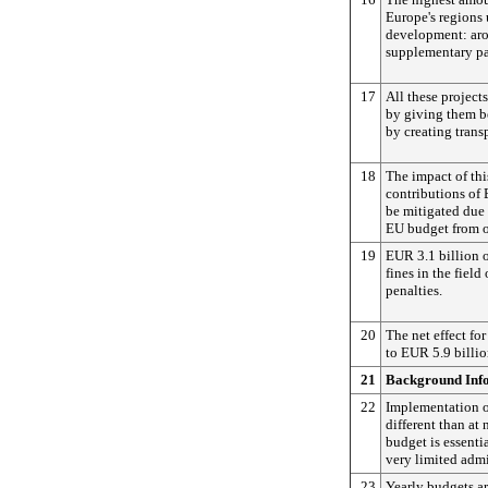
Europe's regions 
development: aro
supplementary p
17
All these project
by giving them bet
by creating trans
18
The impact of th
contributions of
be mitigated due 
EU budget from o
19
EUR 3.1 billion 
fines in the fiel
penalties.
20
The net effect fo
to EUR 5.9 billio
21
Background Inf
22
Implementation of
different than at
budget is essenti
very limited admi
23
Yearly budgets are