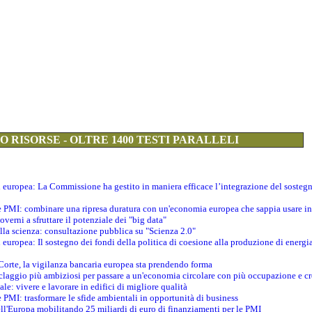
 RISORSE - OLTRE 1400 TESTI PARALLELI
ti europea: La Commissione ha gestito in maniera efficace l’integrazione del sosteg
le PMI: combinare una ripresa duratura con un'economia europea che sappia usare in 
verni a sfruttare il potenziale dei "big data"
della scienza: consultazione pubblica su "Scienza 2.0"
i europea: Il sostegno dei fondi della politica di coesione alla produzione di energi
 Corte, la vigilanza bancaria europea sta prendendo forma
iclaggio più ambiziosi per passare a un'economia circolare con più occupazione e cr
le: vivere e lavorare in edifici di migliore qualità
e PMI: trasformare le sfide ambientali in opportunità di business
ell'Europa mobilitando 25 miliardi di euro di finanziamenti per le PMI