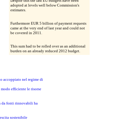
Despite this the last EU budgets have been
adopted at levels well below Commission's
estimates.
Furthermore EUR 5 billion of payment requests
came at the very end of last year and could not
be covered in 2011.
This sum had to be rolled over as an additional
burden on an already reduced 2012 budget.
no accoppiato nel regime di
modo efficiente le risorse
a da fonti rinnovabili ha
escita sostenibile