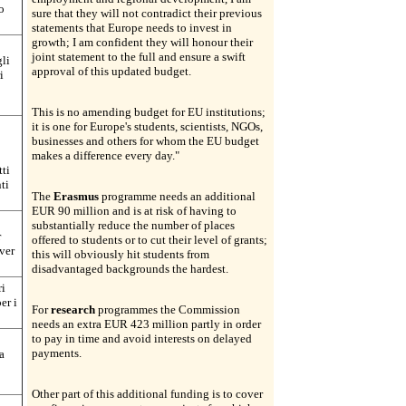
o
sure that they will not contradict their previous
statements that Europe needs to invest in
growth; I am confident they will honour their
joint statement to the full and ensure a swift
gli
approval of this updated budget.
i
This is no amending budget for EU institutions;
it is one for Europe's students, scientists, NGOs,
businesses and others for whom the EU budget
makes a difference every day."
tti
ti
The
Erasmus
programme needs an additional
EUR 90 million and is at risk of having to
substantially reduce the number of places
r
offered to students or to cut their level of grants;
ver
this will obviously hit students from
disadvantaged backgrounds the hardest.
ri
er i
For
research
programmes the Commission
needs an extra EUR 423 million partly in order
to pay in time and avoid interests on delayed
payments.
a
Other part of this additional funding is to cover