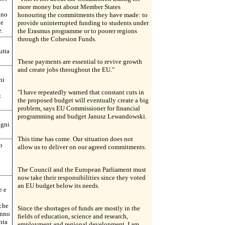
more money but about Member States
ano
honouring the commitments they have made: to
le
provide uninterrupted funding to students under
e.
the Erasmus programme or to poorer regions
through the Cohesion Funds.
utta
These payments are essential to revive growth
and create jobs throughout the EU."
hi
"I have repeatedly warned that constant cuts in
z
the proposed budget will eventually create a big
problem, says EU Commissioner for financial
programming and budget Janusz Lewandowski.
egni
This time has come. Our situation does not
o
allow us to deliver on our agreed commitments.
The Council and the European Parliament must
now take their responsibilities since they voted
an EU budget below its needs.
e e
 che
Since the shortages of funds are mostly in the
anno
fields of education, science and research,
nta
employment and regional development, I am