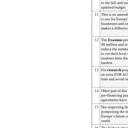
to the full and en
updated budget.
11
This is no amendi
is one for Europe'
businesses and o
makes a differenc
12
The
Erasmus
pro
90 million and is 
reduce the number
to cut their level
students from di
hardest.
13
For
research
pro
an extra EUR 423 
time and avoid i
14
Other part of this
pre-financing pa
agreements have 
15
Not respecting t
postponing the sta
Europe´s future c
world.
16
The highest amou