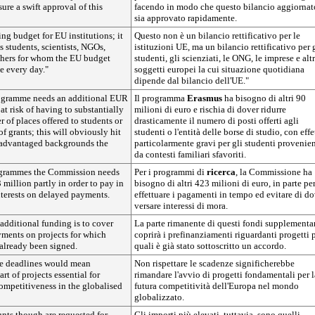
sure a swift approval of this
facendo in modo che questo bilancio aggiornat
sia approvato rapidamente.
ng budget for EU institutions; it
Questo non è un bilancio rettificativo per le
s students, scientists, NGOs,
istituzioni UE, ma un bilancio rettificativo per 
thers for whom the EU budget
studenti, gli scienziati, le ONG, le imprese e altr
e every day."
soggetti europei la cui situazione quotidiana
dipende dal bilancio dell'UE."
gramme needs an additional EUR
Il programma
Erasmus
ha bisogno di altri 90
at risk of having to substantially
milioni di euro e rischia di dover ridurre
 of places offered to students or
drasticamente il numero di posti offerti agli
 of grants; this will obviously hit
studenti o l'entità delle borse di studio, con effe
sadvantaged backgrounds the
particolarmente gravi per gli studenti provenien
da contesti familiari sfavoriti.
grammes the Commission needs
Per i programmi di
ricerca
, la Commissione ha
million partly in order to pay in
bisogno di altri 423 milioni di euro, in parte pe
nterests on delayed payments.
effettuare i pagamenti in tempo ed evitare di do
versare interessi di mora.
 additional funding is to cover
La parte rimanente di questi fondi supplementa
yments on projects for which
coprirà i prefinanziamenti riguardanti progetti p
already been signed.
quali è già stato sottoscritto un accordo.
he deadlines would mean
Non rispettare le scadenze significherebbe
rt of projects essential for
rimandare l'avvio di progetti fondamentali per l
ompetitiveness in the globalised
futura competitività dell'Europa nel mondo
globalizzato.
nts though are requested for
Gli importi più elevati, tuttavia, sono quelli