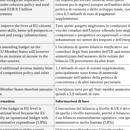
under cohesion policy and rural
richiesti per le regioni europee nell'ambito dell
und EUR 8.3 billion
politica di coesione e dello sviluppo rurale, cio
ayments.
circa 8,3 miliardi di euro di pagamenti
supplementari.
s improve the lives of EU citizens
Tutti questi progetti migliorano le condizioni d
ter skills, better job prospects or
vita dei cittadini dell'Unione offrendo loro migl
port and energy infrastructures.
competenze e prospettive occupazionali o crea
infrastrutture nei settori dei trasporti e dell'ener
is amending budget on the
L'incidenza di questo bilancio rettificativo sui
 EU Member States will however
contributi degli Stati membri dell'UE sarà tutta
to an increase of income to the
ammortizzata dall'aumento delle entrate del
ther sources:
bilancio UE provenienti da altre fonti:
of additional revenue mainly from
3,1 miliardi di euro di entrate supplementari,
d of competition policy and other
principalmente sotto forma di ammende
comminate nell'ambito della politica di
concorrenza e di altre sanzioni pecuniarie.
r Member States therefore amounts
L'incidenza netta per gli Stati membri ammonta
n.
quindi a 5,9 miliardi di euro.
ormation:
Informazioni di base
 the budget at EU level is
L'esecuzione del bilancio a livello di UE è dive
 national level because the EU
da quella a livello nazionale, perché il bilanci
ally an operational budget with
è un bilancio essenzialmente operativo, con sp
nistrative expenditure (5.8%).
amministrative molto limitate (5,8%).
 a translation of the current
I bilanci annuali traducono l'attuale quadro