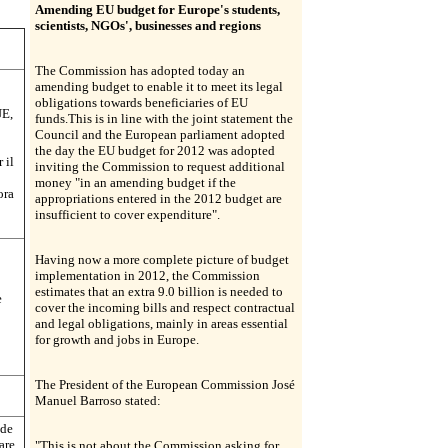
Amending EU budget for Europe's students,
scientists, NGOs', businesses and regions
The Commission has adopted today an
amending budget to enable it to meet its legal
obligations towards beneficiaries of EU
UE,
funds.This is in line with the joint statement the
Council and the European parliament adopted
the day the EU budget for 2012 was adopted
 il
inviting the Commission to request additional
money "in an amending budget if the
ora
appropriations entered in the 2012 budget are
insufficient to cover expenditure".
Having now a more complete picture of budget
implementation in 2012, the Commission
estimates that an extra 9.0 billion is needed to
e
cover the incoming bills and respect contractual
and legal obligations, mainly in areas essential
for growth and jobs in Europe.
The President of the European Commission José
Manuel Barroso stated:
ede
are
"This is not about the Commission asking for