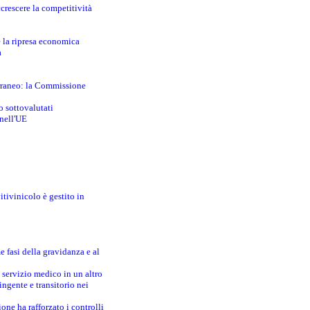
crescere la competitività
e la ripresa economica
a
erraneo: la Commissione
o sottovalutati
 nell'UE
itivinicolo è gestito in
e fasi della gravidanza e al
 servizio medico in un altro
ingente e transitorio nei
one ha rafforzato i controlli