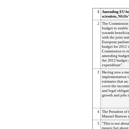
1
Amending EU bud
scientists, NGOs'
2
The Commission 
budget to enable 
towards beneficia
with the joint st
European parliam
budget for 2012 
Commission to re
amending budget i
the 2012 budget a
expenditure".
3
Having now a mor
implementation 
estimates that an 
cover the incomin
and legal obligati
growth and jobs 
4
The President of
Manuel Barroso s
5
"This is not abo
money but about