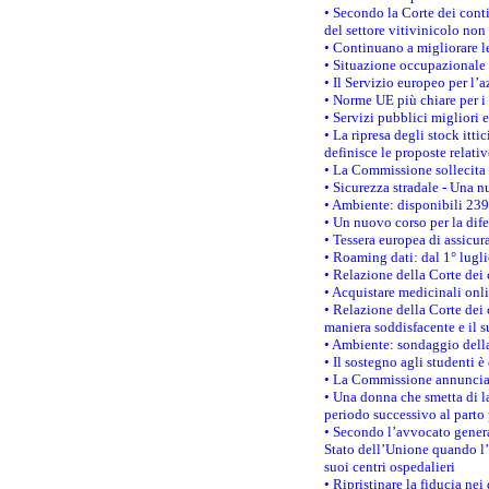
• Secondo la Corte dei conti
del settore vitivinicolo no
• Continuano a migliorare l
• Situazione occupazionale 
• Il Servizio europeo per l’
• Norme UE più chiare per 
• Servizi pubblici migliori 
• La ripresa degli stock it
definisce le proposte relativ
• La Commissione sollecita 
• Sicurezza stradale - Una 
• Ambiente: disponibili 239
• Un nuovo corso per la dif
• Tessera europea di assicur
• Roaming dati: dal 1° lugli
• Relazione della Corte dei 
• Acquistare medicinali onl
• Relazione della Corte dei 
maniera soddisfacente e il s
• Ambiente: sondaggio della
• Il sostegno agli studenti 
• La Commissione annuncia u
• Una donna che smetta di la
periodo successivo al parto 
• Secondo l’avvocato genera
Stato dell’Unione quando l’i
suoi centri ospedalieri
• Ripristinare la fiducia ne