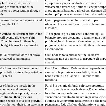
y have made: to provide
i propri impegni, evitando di interrompere i
ding to students under the
versamenti a favore degli studenti che partecip
e or to poorer regions through
al programma Erasmus o gli esborsi destinati al
ds.
regioni più povere attraverso i fondi di coesion
re essential to revive growth and
Questi pagamenti sono indispensabili per
ghout the EU."
rilanciare la crescita e creare posti di lavoro in t
l'Unione".
y warned that constant cuts in the
"Ho segnalato più volte che i continui tagli al
ill eventually create a big
bilancio proposti creeranno, a termine, non poc
 Commissioner for financial
problemi, ha dichiarato il Commissario per la
 budget Janusz Lewandowski.
programmazione finanziaria e il bilancio Janus
Lewandowski.
e. Our situation does not allow
Ora i nodi sono venuti al pettine: la nostra
 our agreed commitments.
situazione non ci permette di rispettare gli imp
assunti.
the European Parliament must
Ora il Consiglio e il Parlamento europeo devon
sponsibilities since they voted an
assumersi le proprie responsabilità, visto che
its needs.
hanno votato un bilancio UE inferiore alle
necessità.
es of funds are mostly in the
Poiché la penuria di fondi colpisce soprattutto
on, science and research,
l'istruzione, la scienza e la ricerca, l'occupazion
egional development, I am sure
lo sviluppo regionale, sono certo che non
 contradict their previous
smentiranno quanto dichiarato in passato, cioè
urope needs to invest in growth; I
l'Europa deve investire nella crescita e che terr
 will honour their joint statement
pienamente fede alla loro dichiarazione congiu