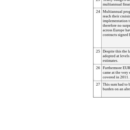
multiannual fina
24
Multiannual prog
reach their cruis
implementation to
therefore no surp
across Europe ha
contracts signed 
25
Despite this the 
adopted at level
estimates.
26
Furthermore EUR 
came at the very 
covered in 2011.
27
This sum had to b
burden on an alr