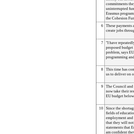
commitments the
uninterrupted fun
Erasmus programm
the Cohesion Fun
6
These payments a
create jobs throu
7
"I have repeatedl
proposed budget w
problem, says EU
programming and
8
This time has com
us to deliver on
9
The Council and 
now take their re
EU budget below 
10
Since the shortag
fields of educati
employment and r
that they will not
statements that E
am confident they