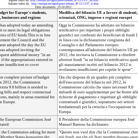
Inglese tratto da:
http://europa.eu/rapid/press-release_IP-12-1137_en.htm
Italiano tratto da:
http://europa.eu/rapid/press-release_IP-12-1137_it.htm
Data documento: 23-10-2012
get for Europe's students,
Modifica del bilancio UE a favore di studenti,
, businesses and regions
scienziati, ONG, imprese e regioni europei
has adopted today an amending
Oggi la Commissione ha adottato un bilancio
it to meet its legal obligations
rettificativo per rispettare i propri obblighi
ries of EU funds.This is in line
giuridici nei confronti dei beneficiari di fondi 
atement the Council and the
in linea con la dichiarazione congiunta del
ent adopted the day the EU
Consiglio e del Parlamento europeo
was adopted inviting the
contemporanea all'adozione del bilancio UE per
quest additional money "in an
2012, che invitava la Commissione a chiedere
f the appropriations entered in
ulteriori fondi "in un bilancio rettificativo qual
re insufficient to cover
gli stanziamenti iscritti nel bilancio 2012 si
rivelassero insufficienti per coprire le spese".
e complete picture of budget
Ora che dispone di un quadro più completo
in 2012, the Commission
dell'esecuzione del bilancio nel 2012, la
extra 9.0 billion is needed to
Commissione calcola che siano necessari 9,0
g bills and respect contractual
miliardi di euro supplementari per far fronte all
ons, mainly in areas essential for
richieste di pagamento e rispettare gli obblighi
in Europe.
contrattuali e giuridici, soprattutto nei settori
fondamentali per la crescita e l'occupazione in
Europa.
 the European Commission José
Il Presidente della Commissione europea José
tated:
Manuel Barroso ha dichiarato:
ut the Commission asking for more
"Questo non vuol dire che la Commissione chi
 Member States honouring the
più fondi, ma che gli Stati membri devono onor