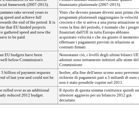
ncial framework (2007-2013).
finanziario pluriennale (2007-2013).
rammes take several years to
Visto che devono passare diversi anni prima che
ing speed and achieve full
programmi pluriennali raggiungano la velocità 
wards the end of the period. It is
crociera e che si arriva a una piena attuazione s
rise that EU funded projects
verso la fine del periodo, è normale che i proget
ve gathered speed and now the
finanziati dall'UE in tutta Europa abbiano
have to be paid.
acquistato velocità e che sia giunto il momento
effettuare i pagamenti previsti in relazione ai
contratti firmati.
last EU budgets have been
Nonostante ciò, i livelli degli ultimi bilanci UE
s well below Commission's
adottati sono nettamente inferiori alle stime del
Commissione.
5 billion of payment requests
Inoltre, alla fine dell'anno scorso sono pervenut
end of last year and could not be
richieste di pagamenti pari a 5 miliardi di euro 
non è stato possibile coprire nel 2011.
e rolled over as an additional
Il riporto di questa somma costituisce quindi u
eady reduced 2012 budget.
ulteriore aggravio per un bilancio 2012 già
decurtato.