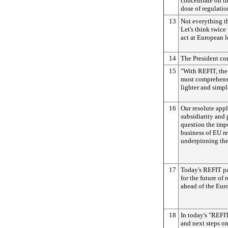
concentrate on th
dose of regulatio
13
Not everything th
Let's think twic
act at European l
14
The President co
15
"With REFIT, th
most comprehensi
lighter and simpl
16
Our resolute appl
subsidiarity and 
question the impo
business of EU re
underpinning the
17
Today's REFIT pa
for the future of
ahead of the Eur
18
In today's "REFI
and next steps on