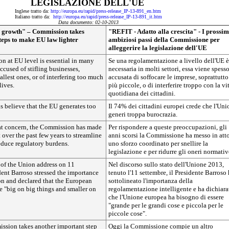
LEGISLAZIONE DELL'UE
Inglese tratto da:
http://europa.eu/rapid/press-release_IP-13-891_en.htm
Italiano tratto da:
http://europa.eu/rapid/press-release_IP-13-891_it.htm
Data documento: 02-10-2013
r growth" – Commission takes
"REFIT - Adatto alla crescita" - I prossim
teps to make EU law lighter
ambiziosi passi della Commissione per
alleggerire la legislazione dell'UE
n at EU level is essential in many
Se una regolamentazione a livello dell'UE è
 accused of stifling businesses,
necessaria in molti settori, essa viene spess
allest ones, or of interfering too much
accusata di soffocare le imprese, soprattutto
lives.
più piccole, o di interferire troppo con la vi
quotidiana dei cittadini.
 believe that the EU generates too
Il 74% dei cittadini europei crede che l'Uni
generi troppa burocrazia.
hat concern, the Commission has made
Per rispondere a queste preoccupazioni, gli
t over the past few years to streamline
anni scorsi la Commissione ha messo in att
educe regulatory burdens.
uno sforzo coordinato per snellire la
legislazione e per ridurre gli oneri normativ
 of the Union address on 11
Nel discorso sullo stato dell'Unione 2013,
dent Barroso stressed the importance
tenuto l'11 settembre, il Presidente Barroso
on and declared that the European
sottolineato l'importanza della
e "big on big things and smaller on
regolamentazione intelligente e ha dichiara
che l'Unione europea ha bisogno di essere
"grande per le grandi cose e piccola per le
piccole cose".
ssion takes another important step
Oggi la Commissione compie un altro