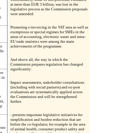
at more than EUR 3 billion, was lost in the
a
legislative process as the Commission proposals
were amended.
i
Promoting e-invoicing in the VAT area as well as
exemptions or special regimes for SMEs in the
areas of accounting, electronic waste and intra-
EU trade statistics were among the main
le
achievements of the programme.
lle
And above all, the way in which the
Commission prepares regulation has changed
significantly:
per
i in
Impact assessments, stakeholder consultations
(including with social partners) and ex-post
evaluations are systematically applied across
e
the Commission and will be strengthened
tà,
further.
gi
- presents important legislative initiatives for
simplification and burden reduction that are
before the co-legislator, for example in the area
ente
of animal health, consumer product safety and
es