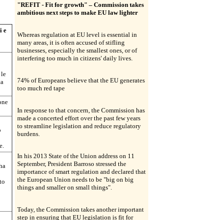
"REFIT - Fit for growth" – Commission takes
ambitious next steps to make EU law lighter
i e
Whereas regulation at EU level is essential in
many areas, it is often accused of stifling
businesses, especially the smallest ones, or of
interfering too much in citizens' daily lives.
o
 le
74% of Europeans believe that the EU generates
ta
too much red tape
one
In response to that concern, the Commission has
made a concerted effort over the past few years
to streamline legislation and reduce regulatory
o
burdens.
e.
In his 2013 State of the Union address on 11
September, President Barroso stressed the
 ha
importance of smart regulation and declared that
the European Union needs to be "big on big
to
things and smaller on small things".
Today, the Commission takes another important
step in ensuring that EU legislation is fit for