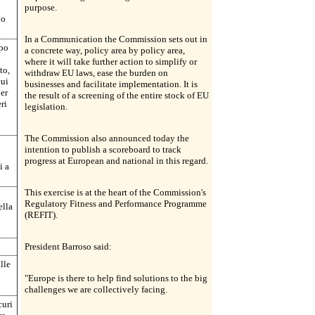
purpose.
uo
In a Communication the Commission sets out in
opo
a concrete way, policy area by policy area,
where it will take further action to simplify or
to,
withdraw EU laws, ease the burden on
cui
businesses and facilitate implementation. It is
per
the result of a screening of the entire stock of EU
ri
legislation.
The Commission also announced today the
intention to publish a scoreboard to track
progress at European and national in this regard.
i a
This exercise is at the heart of the Commission's
Regulatory Fitness and Performance Programme
ella
(REFIT).
President Barroso said:
lle
"Europe is there to help find solutions to the big
challenges we are collectively facing.
curi