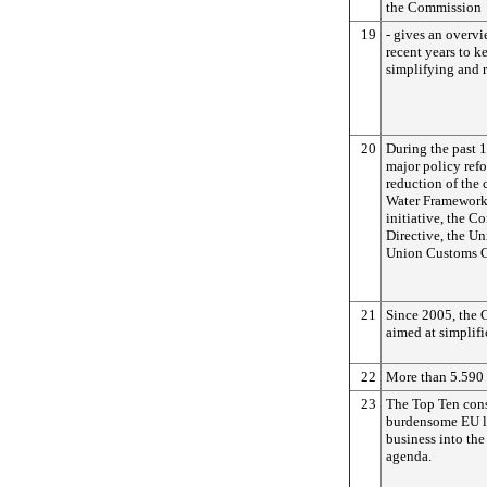
the Commission
19
- gives an overv
recent years to k
simplifying and 
20
During the past 
major policy refo
reduction of the
Water Framework 
initiative, the C
Directive, the Un
Union Customs 
21
Since 2005, the 
aimed at simplifi
22
More than 5.590 
23
The Top Ten cons
burdensome EU law
business into the
agenda.