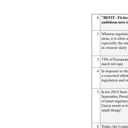
1
"REFIT - Fit fo
ambitious next s
2
Whereas regulatio
areas, it is often
especially the sm
in citizens' daily 
3
74% of Europeans
much red tape
4
In response to t
a concerted effor
legislation and r
5
In his 2013 State
September, Presi
of smart regulati
Union needs to b
small things".
6
Today, the Commi