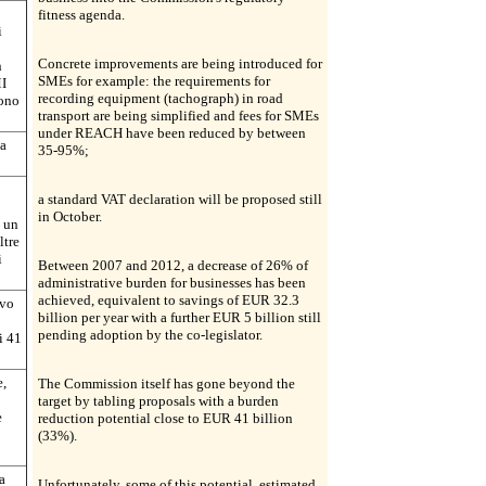
fitness agenda.
i
Concrete improvements are being introduced for
n
SMEs for example: the requirements for
MI
recording equipment (tachograph) in road
sono
transport are being simplified and fees for SMEs
under REACH have been reduced by between
ta
35-95%;
a standard VAT declaration will be proposed still
in October.
a un
ltre
i
Between 2007 and 2012, a decrease of 26% of
administrative burden for businesses has been
achieved, equivalent to savings of EUR 32.3
ivo
billion per year with a further EUR 5 billion still
pending adoption by the co-legislator.
i 41
e,
The Commission itself has gone beyond the
target by tabling proposals with a burden
e
reduction potential close to EUR 41 billion
(33%).
a
Unfortunately, some of this potential, estimated