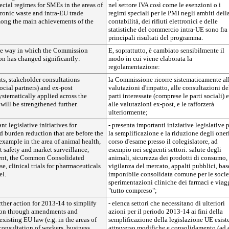
cial regimes for SMEs in the areas of
nel settore IVA così come le esenzioni o i
ronic waste and intra-EU trade
regimi speciali per le PMI negli ambiti dell
among the main achievements of the
contabilità, dei rifiuti elettronici e delle
statistiche del commercio intra-UE sono fra 
principali risultati del programma.
he way in which the Commission
E, soprattutto, è cambiato sensibilmente il
on has changed significantly:
modo in cui viene elaborata la
regolamentazione:
ts, stakeholder consultations
la Commissione ricorre sistematicamente al
ocial partners) and ex-post
valutazioni d'impatto, alle consultazioni de
ystematically applied across the
parti interessate (comprese le parti sociali) e
ill be strengthened further.
alle valutazioni ex-post, e le rafforzerà
ulteriormente;
nt legislative initiatives for
- presenta importanti iniziative legislative 
d burden reduction that are before the
la semplificazione e la riduzione degli oner
r example in the area of animal health,
corso d'esame presso il colegislatore, ad
 safety and market surveillance,
esempio nei seguenti settori: salute degli
ent, the Common Consolidated
animali, sicurezza dei prodotti di consumo,
e, clinical trials for pharmaceuticals
vigilanza del mercato, appalti pubblici, bas
el.
imponibile consolidata comune per le socie
sperimentazioni cliniche dei farmaci e viag
"tutto compreso";
further action for 2013-14 to simplify
- elenca settori che necessitano di ulteriori
tion through amendments and
azioni per il periodo 2013-14 ai fini della
existing EU law (e.g. in the areas of
semplificazione della legislazione UE esist
consultation of workers, business
attraverso modifiche e consolidamento (ad 