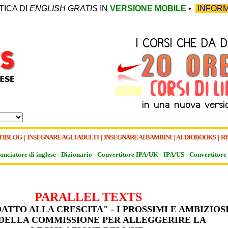
TICA DI
ENGLISH GRATIS
IN
VERSIONE MOBILE
•
INFORM
TIBLOG
|
INSEGNARE AGLI ADULTI
|
INSEGNARE AI BAMBINI
|
AUDIOBOOKS
|
RI
unciatore di inglese -
Dizionario -
Convertitore IPA/UK
-
IPA/US
-
Convertitore 
PARALLEL TEXTS
DATTO ALLA CRESCITA" - I PROSSIMI E AMBIZIOS
 DELLA COMMISSIONE PER ALLEGGERIRE LA