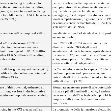
ments are being introduced for
Per le piccole e medie imprese sono stati ad
: the requirements for recording
esempio introdotti miglioramenti concreti: 
graph) in road transport are being
requisiti dell'apparecchio di controllo
fees for SMEs under REACH have been
(tachigrafo) per il trasporto su strada sono i
een 35-95%;
via di semplificazione, e gli oneri che le P
devono sostenere nell'ambito del REACH 
stati ridotti del 35- 95%;
claration will be proposed still in
una dichiarazione IVA standard sarà propos
ancora in ottobre.
 2012, a decrease of 26% of
Fra il 2007 e il 2012 è stato ottenuta una
urden for businesses has been
diminuzione del 26% degli oneri
lent to savings of EUR 32.3 billion
amministrativi per le imprese, equivalente 
urther EUR 5 billion still pending
risparmio di 32,3 milioni di euro all'anno; o
o-legislator.
a ciò, misure per altri 5 miliardi aspettano d
essere adottate dal colegislatore.
tself has gone beyond the target by
La Commissione stessa ha superato l'obiett
 with a burden reduction potential
prefissato presentando proposte con un
billion (33%).
potenziale di riduzione degli oneri vicino a
miliardi di euro (33%).
me of this potential, estimated at
Sfortunatamente una parte di tale potenzial
illion, was lost in the legislative
stimata a più di 3 miliardi di euro, è andata
ommission proposals were amended.
persa nel corso dell'iter legislativo poiché l
proposte della Commissione sono state
modificate.
cing in the VAT area as well as
La promozione della fatturazione elettronic