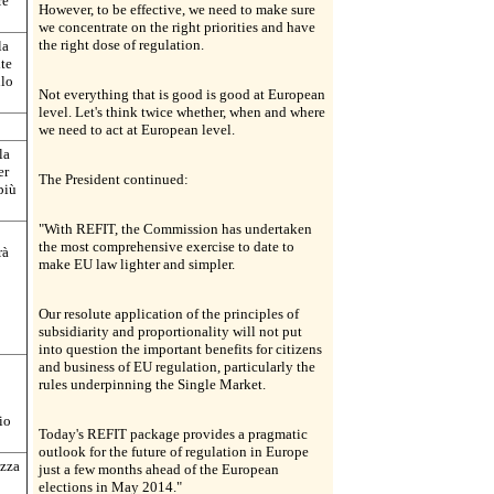
re
However, to be effective, we need to make sure
we concentrate on the right priorities and have
the right dose of regulation.
la
lte
llo
Not everything that is good is good at European
level. Let's think twice whether, when and where
we need to act at European level.
la
er
The President continued:
più
"With REFIT, the Commission has undertaken
the most comprehensive exercise to date to
rà
make EU law lighter and simpler.
Our resolute application of the principles of
subsidiarity and proportionality will not put
into question the important benefits for citizens
and business of EU regulation, particularly the
rules underpinning the Single Market.
io
Today's REFIT package provides a pragmatic
outlook for the future of regulation in Europe
ezza
just a few months ahead of the European
elections in May 2014."