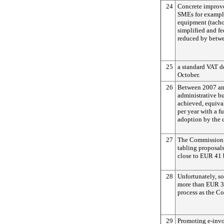
24
Concrete improve
SMEs for example
equipment (tacho
simplified and 
reduced by betw
25
a standard VAT de
October.
26
Between 2007 and
administrative b
achieved, equiva
per year with a f
adoption by the c
27
The Commission i
tabling proposals
close to EUR 41 
28
Unfortunately, so
more than EUR 3 b
process as the C
29
Promoting e-invoi