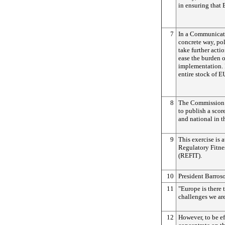
in ensuring that E
7
In a Communicati
concrete way, pol
take further acti
ease the burden o
implementation. It
entire stock of E
8
The Commission 
to publish a scor
and national in t
9
This exercise is 
Regulatory Fitn
(REFIT).
10
President Barroso
11
"Europe is there 
challenges we are
12
However, to be e