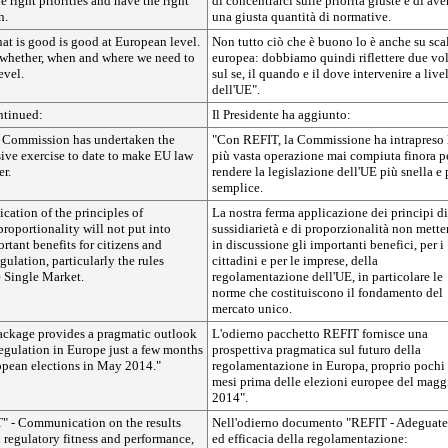
e right priorities and have the right
di concentrarci sulle priorità giuste e di ave
n.
una giusta quantità di normative.
at is good is good at European level.
Non tutto ciò che è buono lo è anche su sca
e whether, when and where we need to
europea: dobbiamo quindi riflettere due vo
evel.
sul se, il quando e il dove intervenire a live
dell'UE".
ntinued:
Il Presidente ha aggiunto:
e Commission has undertaken the
"Con REFIT, la Commissione ha intrapreso 
ve exercise to date to make EU law
più vasta operazione mai compiuta finora p
er.
rendere la legislazione dell'UE più snella e 
semplice.
ication of the principles of
La nostra ferma applicazione dei principi di
proportionality will not put into
sussidiarietà e di proporzionalità non mette
rtant benefits for citizens and
in discussione gli importanti benefici, per i
gulation, particularly the rules
cittadini e per le imprese, della
 Single Market.
regolamentazione dell'UE, in particolare le
norme che costituiscono il fondamento del
mercato unico.
ckage provides a pragmatic outlook
L'odierno pacchetto REFIT fornisce una
 regulation in Europe just a few months
prospettiva pragmatica sul futuro della
opean elections in May 2014."
regolamentazione in Europa, proprio pochi
mesi prima delle elezioni europee del magg
2014".
T" - Communication on the results
Nell'odierno documento "REFIT - Adeguat
 regulatory fitness and performance,
ed efficacia della regolamentazione: