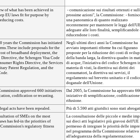
iew of what has been achieved in
- comunicazione sui risultati ottenuti e sull
eep EU laws fit for purpose by
prossime azioni", la Commissione: - fornisc
reducing costs.
una panoramica di quanto realizzato
recentemente per mantenere le leggi dell'U
adeguate alle loro finalità, semplificandole 
riducendone i costi.
10 years the Commission has initiated
Negli ultimi dieci anni la Commissione ha
rms.These include proposals for the
avviato importanti riforme fra cui figurano
 cost of broadband deployment, the
proposte per la riduzione dei costi di svilu
Directive, the Schengen Visa Code
della banda larga, la direttiva quadro in mat
onsumer Rights Directive, the Services
di acque, l'iniziativa del codice Schengen i
itary Patent Regulation, and the
materia di visti, la direttiva sui diritti dei
Code.
consumatori, la direttiva sui servizi, il
regolamento sul brevetto unitario e il codic
doganale dell'Unione.
Commission approved 660 initiatives
Dal 2005, la Commissione ha approvato 66
cation, codification or recasting.
iniziative di semplificazione, codificazione
rifusione.
legal acts have been repealed.
Più di 5.590 atti giuridici sono stati abrogat
ultation of SMEs on the most
La consultazione delle piccole e medie imp
s has fed-in the priorities of
sui dieci atti legislativi più gravosi dell'UE
 Commission's regulatory fitness
permesso di integrare le priorità delle impre
nel programma della Commissione relativo
all'adeguatezza della regolamentazione.