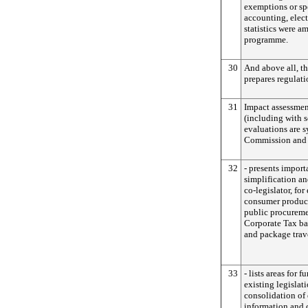
exemptions or spe
accounting, elect
statistics were 
programme.
30
And above all, t
prepares regulati
31
Impact assessmen
(including with s
evaluations are s
Commission and w
32
- presents importa
simplification an
co-legislator, fo
consumer product
public procurem
Corporate Tax bas
and package trav
33
- lists areas for 
existing legisla
consolidation of 
information and 