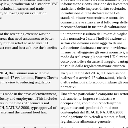
ny law, introduction of a standard VAT
informazione e consultazione dei lavoratori
technical measures and trade
statistiche delle imprese, diritto societario,
 by following up on evaluation
introduzione di una dichiarazione IVA
s:
standard, misure zootecniche e normativa
commerciale) e attraverso il follow-up delle
raccomandazioni in materia di valutazione:
of the screening exercise was the
un importante risultato del lavoro di vaglio
 areas that need assessment to better
della normativa è stata l'individuazione di
ry burden relief so as to meet EU
settori che devono essere oggetto di una
east cost and best achieve the benefits
valutazione destinata a mettere in evidenza
misure per alleggerire gli oneri normativi, i
modo da realizzare gli obiettivi UE al mino
costo possibile e da trarre il maggior vanta
possibile dalla regolamentazione europea.
 2014, the Commission will have
Da qui alla fine del 2014, la Commissione
aunched 47 evaluations, Fitness Checks
realizzerà o avvierà 47 valutazioni, "check
with a view to reducing regulatory
o altre relazioni allo scopo di ridurre gli one
normativi.
rt is made in the areas of environment,
Uno sforzo particolare è compiuto nei settor
ndustry and employment.This includes
dell'ambiente, impresa e industria e
s in the fields of chemicals not
occupazione, con nuovi "check-up" nei
H, NATURA 2000, type approval of
seguenti settori: prodotti chimici non
aste, and the general food law.
contemplati dal REACH, NATURA 2000,
omologazione dei veicoli a motore, rifiuti,
legislazione alimentare generale.