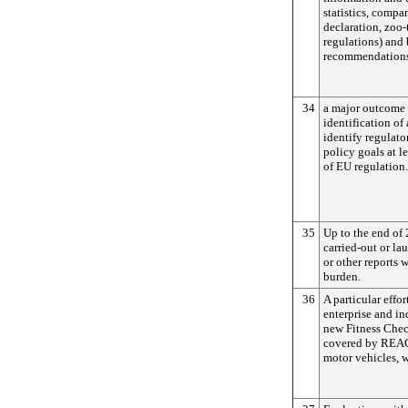
statistics, compa
declaration, zoo-
regulations) and
recommendation
34
a major outcome 
identification of
identify regulato
policy goals at l
of EU regulation.
35
Up to the end of
carried-out or l
or other reports 
burden.
36
A particular effo
enterprise and i
new Fitness Check
covered by REAC
motor vehicles, w