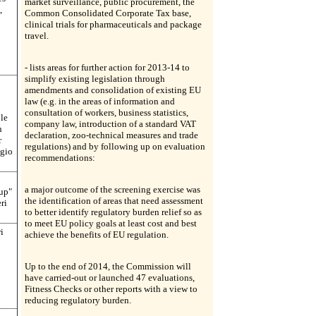
market surveillance, public procurement, the
,
Common Consolidated Corporate Tax base,
clinical trials for pharmaceuticals and package
travel.
- lists areas for further action for 2013-14 to
simplify existing legislation through
amendments and consolidation of existing EU
law (e.g. in the areas of information and
consultation of workers, business statistics,
 le
company law, introduction of a standard VAT
n
declaration, zoo-technical measures and trade
r
regulations) and by following up on evaluation
ggio
recommendations:
a major outcome of the screening exercise was
-up"
the identification of areas that need assessment
ri
to better identify regulatory burden relief so as
to meet EU policy goals at least cost and best
i
achieve the benefits of EU regulation.
Up to the end of 2014, the Commission will
have carried-out or launched 47 evaluations,
Fitness Checks or other reports with a view to
reducing regulatory burden.