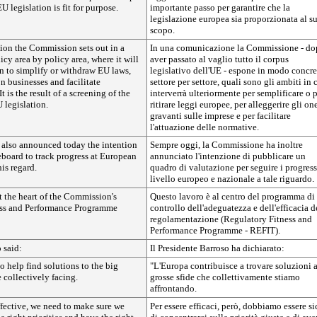
U legislation is fit for purpose.
importante passo per garantire che la
legislazione europea sia proporzionata al s
scopo.
on the Commission sets out in a
In una comunicazione la Commissione - d
icy area by policy area, where it will
aver passato al vaglio tutto il corpus
on to simplify or withdraw EU laws,
legislativo dell'UE - espone in modo concre
n businesses and facilitate
settore per settore, quali sono gli ambiti in 
 is the result of a screening of the
interverrà ulteriormente per semplificare o 
U legislation.
ritirare leggi europee, per alleggerire gli one
gravanti sulle imprese e per facilitare
l'attuazione delle normative.
also announced today the intention
Sempre oggi, la Commissione ha inoltre
eboard to track progress at European
annunciato l'intenzione di pubblicare un
his regard.
quadro di valutazione per seguire i progress
livello europeo e nazionale a tale riguardo.
at the heart of the Commission's
Questo lavoro è al centro del programma di
ess and Performance Programme
controllo dell'adeguatezza e dell'efficacia d
regolamentazione (Regulatory Fitness and
Performance Programme - REFIT).
 said:
Il Presidente Barroso ha dichiarato:
to help find solutions to the big
"L'Europa contribuisce a trovare soluzioni a
 collectively facing.
grosse sfide che collettivamente stiamo
affrontando.
ffective, we need to make sure we
Per essere efficaci, però, dobbiamo essere si