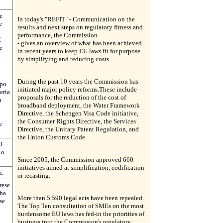
e
In today's "REFIT" - Communication on the
e
results and next steps on regulatory fitness and
performance, the Commission
E
- gives an overview of what has been achieved
e
in recent years to keep EU laws fit for purpose
by simplifying and reducing costs.
During the past 10 years the Commission has
ppo
initiated major policy reforms.These include
eria
proposals for the reduction of the cost of
n
broadband deployment, the Water Framework
Directive, the Schengen Visa Code initiative,
the Consumer Rights Directive, the Services
e
Directive, the Unitary Patent Regulation, and
the Union Customs Code.
0
 o
Since 2005, the Commission approved 660
initiatives aimed at simplification, codification
i.
or recasting.
rese
 ha
More than 5.590 legal acts have been repealed.
se
The Top Ten consultation of SMEs on the most
burdensome EU laws has fed-in the priorities of
business into the Commission's regulatory