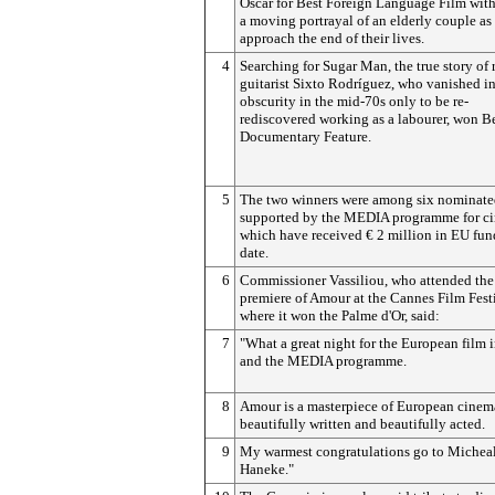
Oscar for Best Foreign Language Film wit
a moving portrayal of an elderly couple as
approach the end of their lives.
4
Searching for Sugar Man, the true story of 
guitarist Sixto Rodríguez, who vanished i
obscurity in the mid-70s only to be re-
rediscovered working as a labourer, won B
Documentary Feature.
5
The two winners were among six nominate
supported by the MEDIA programme for c
which have received € 2 million in EU fun
date.
6
Commissioner Vassiliou, who attended the
premiere of Amour at the Cannes Film Festi
where it won the Palme d'Or, said:
7
"What a great night for the European film 
and the MEDIA programme.
8
Amour is a masterpiece of European cinem
beautifully written and beautifully acted.
9
My warmest congratulations go to Michea
Haneke."