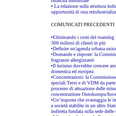
rinascita industriale
• La relazione sulla struttura ind
opportunità di una reindustriali
COMUNICATI PRECEDENTI
•Eliminando i costi del roaming 
300 milioni di clienti in più
•Definire un'agenda urbana union
•Domande e risposte: la Commiss
fragranze allergizzanti
•Il turismo dovrebbe crescere an
domestica ed europea
•Concentrazioni: la Commissione 
speciali Terni e di VDM da part
processo di attuazione delle misur
concentrazione Outokumpu/In
•Un’imposta che svantaggia le im
a società stabilite in un altro S
indiretta fondata sulla sede delle 