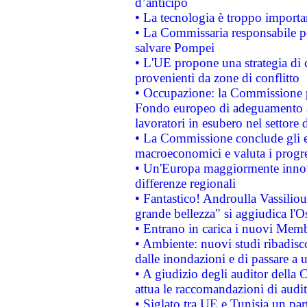
d’anticipo
• La tecnologia è troppo importan
• La Commissaria responsabile per
salvare Pompei
• L'UE propone una strategia di 
provenienti da zone di conflitto
• Occupazione: la Commissione pr
Fondo europeo di adeguamento al
lavoratori in esubero nel settore d
• La Commissione conclude gli es
macroeconomici e valuta i progre
• Un'Europa maggiormente innova
differenze regionali
• Fantastico! Androulla Vassilio
grande bellezza" si aggiudica l'O
• Entrano in carica i nuovi Memb
• Ambiente: nuovi studi ribadisco
dalle inondazioni e di passare a u
• A giudizio degli auditor della
attua le raccomandazioni di aud
• Siglato tra UE e Tunisia un part