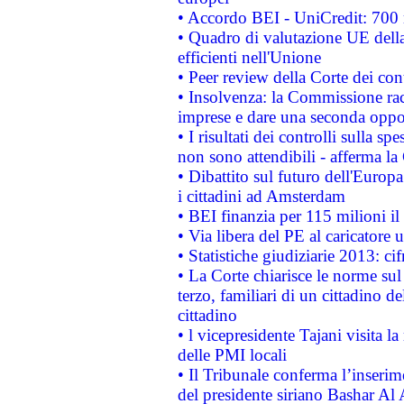
• Accordo BEI - UniCredit: 700 m
• Quadro di valutazione UE della 
efficienti nell'Unione
• Peer review della Corte dei cont
• Insolvenza: la Commissione ra
imprese e dare una seconda oppor
• I risultati dei controlli sulla s
non sono attendibili - afferma la
• Dibattito sul futuro dell'Europ
i cittadini ad Amsterdam
• BEI finanzia per 115 milioni i
• Via libera del PE al caricatore u
• Statistiche giudiziarie 2013: ci
• La Corte chiarisce le norme sul 
terzo, familiari di un cittadino 
cittadino
• l vicepresidente Tajani visita l
delle PMI locali
• Il Tribunale conferma l’inserim
del presidente siriano Bashar Al 