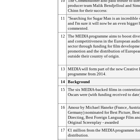
10
The Commissioner also paid tribute to dire
producer team Malik Bendjelloul and Sim
Chinn for their success:
11
"Searching for Sugar Man is an incredible 
and I'm sure it will now be an even bigger h
commented.
12
The MEDIA programme aims to boost dive
and competitiveness in the European audi
sector through funding for film developme
promotion and the distribution of Europea
outside their country of origin.
13
MEDIA will form part of the new Creative
programme from 2014.
14
Background
15
The six MEDIA-backed films in contention
Oscars were (with funding received to date
16
Amour by Michael Haneke (France, Austria
Germany) nominated for Best Picture, Best 
Directing, Best Foreign Language Film an
Original Screenplay - awarded
17
€1 million from the MEDIA programme for
distribution.