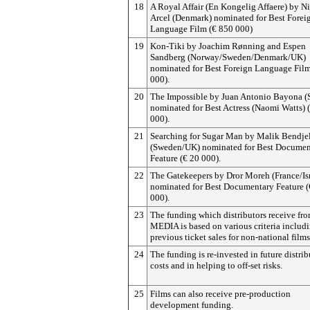
18
A Royal Affair (En Kongelig Affaere) by N
Arcel (Denmark) nominated for Best Forei
Language Film (€ 850 000)
19
Kon-Tiki by Joachim Rønning and Espen
Sandberg (Norway/Sweden/Denmark/UK)
nominated for Best Foreign Language Film
000).
20
The Impossible by Juan Antonio Bayona (
nominated for Best Actress (Naomi Watts) 
000).
21
Searching for Sugar Man by Malik Bendje
(Sweden/UK) nominated for Best Documen
Feature (€ 20 000).
22
The Gatekeepers by Dror Moreh (France/Isr
nominated for Best Documentary Feature 
000).
23
The funding which distributors receive fr
MEDIA is based on various criteria includ
previous ticket sales for non-national films
24
The funding is re-invested in future distri
costs and in helping to off-set risks.
25
Films can also receive pre-production
development funding.