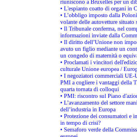
riuniscono a Bruxelles per un di
• L'espianto coatto di organi in 
• L’obbligo imposto dalla Polonia 
volante delle autovetture situato s
• Il Tribunale conferma, nel compl
informazioni inviate dalla Commi
• Il diritto dell’Unione non imp
avuto un figlio mediante un contr
un congedo di maternità o equiv
• Proclamati i vincitori dell'edi
culturale Unione europea / Euro
• I negoziatori commerciali UE-U
PMI a cogliere i vantaggi della 
quarta tornata di colloqui
• PMI: riscontro sul Piano d'azi
• L’avanzamento del settore manifa
dell’industria in Europa
• Protezione dei consumatori e in
in tempo di crisi?
• Semaforo verde della Commission
europei