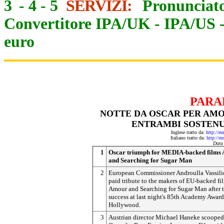
3
-
4
-
5
SERVIZI:
Pronunciato
Convertitore IPA/UK
-
IPA/US
euro
PARA
NOTTE DA OSCAR PER AMO
ENTRAMBI SOSTEN
Inglese tratto da:
http://e
Italiano tratto da:
http://e
Data
1
Oscar triumph for MEDIA-backed films
and Searching for Sugar Man
2
European Commissioner Androulla Vassili
paid tribute to the makers of EU-backed fi
Amour and Searching for Sugar Man after t
success at last night's 85th Academy Award
Hollywood.
3
Austrian director Michael Haneke scooped