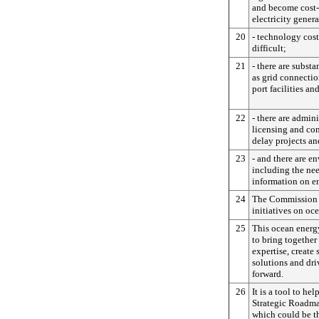
and become cost-
electricity genera
20
- technology cost
difficult;
21
- there are substa
as grid connectio
port facilities an
22
- there are admin
licensing and co
delay projects and
23
- and there are e
including the nee
information on e
24
The Commission a
initiatives on oc
25
This ocean energy
to bring togethe
expertise, create 
solutions and dri
forward.
26
It is a tool to he
Strategic Roadmap
which could be th