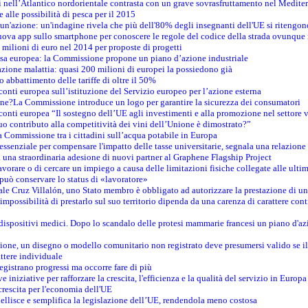
tici nell’Atlantico nordorientale contrasta con un grave sovrasfruttamento nel Medit
e alle possibilità di pesca per il 2015
un'azione: un'indagine rivela che più dell'80% degli insegnanti dell'UE si ritengon
nuova app sullo smartphone per conoscere le regole del codice della strada ovunque
 milioni di euro nel 2014 per proposte di progetti
esa europea: la Commissione propone un piano d’azione industriale
azione malattia: quasi 200 milioni di europei la possiedono già
o abbattimento delle tariffe di oltre il 50%
conti europea sull’istituzione del Servizio europeo per l’azione esterna
ine?La Commissione introduce un logo per garantire la sicurezza dei consumatori
conti europea “Il sostegno dell’UE agli investimenti e alla promozione nel settore v
uo contributo alla competitività dei vini dell’Unione è dimostrato?”
 Commissione tra i cittadini sull’acqua potabile in Europa
è essenziale per compensare l'impatto delle tasse universitarie, segnala una relazione
na straordinaria adesione di nuovi partner al Graphene Flagship Project
vorare o di cercare un impiego a causa delle limitazioni fisiche collegate alle ultim
può conservare lo status di «lavoratore»
le Cruz Villalón, uno Stato membro è obbligato ad autorizzare la prestazione di un
mpossibilità di prestarlo sul suo territorio dipenda da una carenza di carattere cont
i dispositivi medici. Dopo lo scandalo delle protesi mammarie francesi un piano d'azi
zione, un disegno o modello comunitario non registrato deve presumersi valido se il 
ttere individuale
registrano progressi ma occorre fare di più
e iniziative per rafforzare la crescita, l'efficienza e la qualità del servizio in Europa
crescita per l'economia dell'UE
llisce e semplifica la legislazione dell’UE, rendendola meno costosa