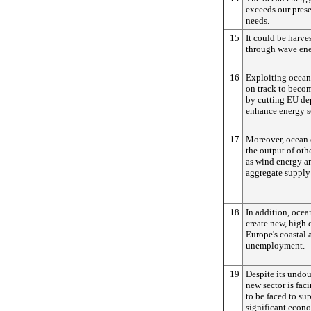
exceeds our prese
needs.
15
It could be harve
through wave ene
16
Exploiting ocean
on track to beco
by cutting EU de
enhance energy s
17
Moreover, ocean 
the output of oth
as wind energy an
aggregate supply 
18
In addition, ocea
create new, high q
Europe's coastal 
unemployment.
19
Despite its undou
new sector is fac
to be faced to su
significant econ