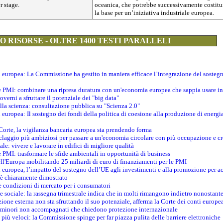
er stage.
oceanica, che potrebbe successivamente costitu
la base per un’iniziativa industriale europea.
 RISORSE - OLTRE 1400 TESTI PARALLELI
ti europea: La Commissione ha gestito in maniera efficace l’integrazione del sosteg
le PMI: combinare una ripresa duratura con un'economia europea che sappia usare in 
verni a sfruttare il potenziale dei "big data"
della scienza: consultazione pubblica su "Scienza 2.0"
i europea: Il sostegno dei fondi della politica di coesione alla produzione di energi
 Corte, la vigilanza bancaria europea sta prendendo forma
iclaggio più ambiziosi per passare a un'economia circolare con più occupazione e cr
le: vivere e lavorare in edifici di migliore qualità
e PMI: trasformare le sfide ambientali in opportunità di business
ell'Europa mobilitando 25 miliardi di euro di finanziamenti per le PMI
 europea, l’impatto del sostegno dell’UE agli investimenti e alla promozione per ac
n è chiaramente dimostrato
e condizioni di mercato per i consumatori
e sociale: la rassegna trimestrale indica che in molti rimangono indietro nonostant
azione esterna non sta sfruttando il suo potenziale, afferma la Corte dei conti europe
i minori non accompagnati che chiedono protezione internazionale
e più veloci: la Commissione spinge per far piazza pulita delle barriere elettroniche