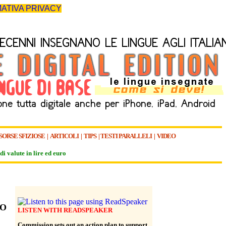
ATIVA PRIVACY
SORSE SFIZIOSE
|
ARTICOLI
|
TIPS
|
TESTI PARALLELI
|
VIDEO
di valute in lire ed euro
NO
LISTEN WITH READSPEAKER
Commission sets out an action plan to support