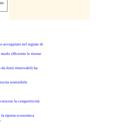
ire
no accoppiato nel regime di
modo efficiente le risorse
a da fonti rinnovabili ha
escita sostenibile
crescere la competitività
e la ripresa economica
a