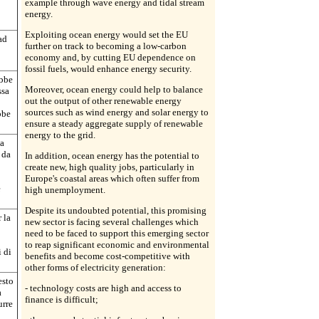
example through wave energy and tidal stream
energy.
Exploiting ocean energy would set the EU
ad
further on track to becoming a low-carbon
economy and, by cutting EU dependence on
fossil fuels, would enhance energy security.
ebbe
Moreover, ocean energy could help to balance
ssa
out the output of other renewable energy
sources such as wind energy and solar energy to
bbe
ensure a steady aggregate supply of renewable
energy to the grid.
 a
 da
In addition, ocean energy has the potential to
create new, high quality jobs, particularly in
Europe's coastal areas which often suffer from
e
high unemployment.
Despite its undoubted potential, this promising
 la
new sector is facing several challenges which
need to be faced to support this emerging sector
to reap significant economic and environmental
i di
benefits and become cost-competitive with
other forms of electricity generation:
esto
- technology costs are high and access to
a
finance is difficult;
urre