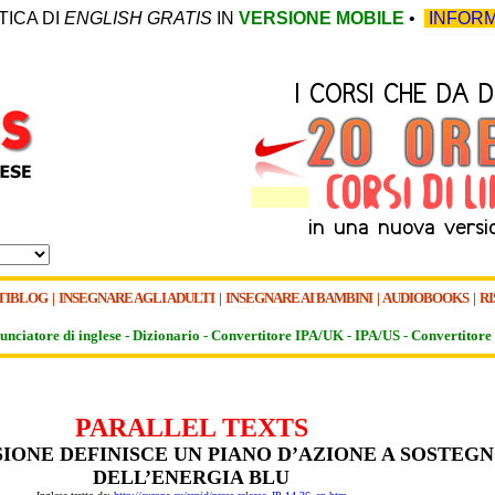
TICA DI
ENGLISH GRATIS
IN
VERSIONE MOBILE
•
INFORM
TIBLOG
|
INSEGNARE AGLI ADULTI
|
INSEGNARE AI BAMBINI
|
AUDIOBOOKS
|
RI
unciatore di inglese -
Dizionario -
Convertitore IPA/UK
-
IPA/US
-
Convertitore 
PARALLEL TEXTS
IONE DEFINISCE UN PIANO D’AZIONE A SOSTEG
DELL’ENERGIA BLU