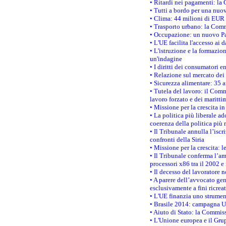
• Ritardi nei pagamenti: la 
• Tutti a bordo per una nuo
• Clima: 44 milioni di EUR d
• Trasporto urbano: la Commi
• Occupazione: un nuovo Pas
• L'UE facilita l'accesso ai 
• L'istruzione e la formazi
un'indagine
• I diritti dei consumatori e
• Relazione sul mercato dei 
• Sicurezza alimentare: 35 a
• Tutela del lavoro: il Comm
lavoro forzato e dei maritti
• Missione per la crescita i
• La politica più liberale 
coerenza della politica più r
• Il Tribunale annulla l’iscr
confronti della Siria
• Missione per la crescita: 
• Il Tribunale conferma l’am
processori x86 tra il 2002 e
• Il decesso del lavoratore n
• A parere dell’avvocato gen
esclusivamente a fini ricrea
• L'UE finanzia uno strumen
• Brasile 2014: campagna UE
• Aiuto di Stato: la Commiss
• L'Unione europea e il Grup