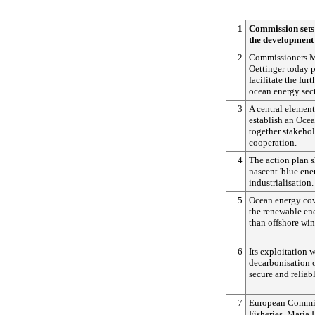
1
Commission sets 
the development 
2
Commissioners M
Oettinger today p
facilitate the fu
ocean energy sec
3
A central element 
establish an Oce
together stakehol
cooperation.
4
The action plan s
nascent 'blue ener
industrialisation.
5
Ocean energy cove
the renewable ene
than offshore win
6
Its exploitation 
decarbonisation 
secure and reliab
7
European Commiss
Fisheries, Maria 