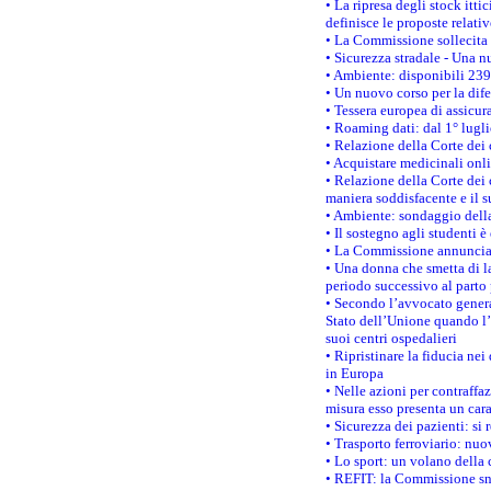
• La ripresa degli stock it
definisce le proposte relativ
• La Commissione sollecita 
• Sicurezza stradale - Una 
• Ambiente: disponibili 239
• Un nuovo corso per la dif
• Tessera europea di assicur
• Roaming dati: dal 1° lugli
• Relazione della Corte dei 
• Acquistare medicinali onl
• Relazione della Corte dei 
maniera soddisfacente e il s
• Ambiente: sondaggio della
• Il sostegno agli studenti 
• La Commissione annuncia u
• Una donna che smetta di la
periodo successivo al parto 
• Secondo l’avvocato genera
Stato dell’Unione quando l’i
suoi centri ospedalieri
• Ripristinare la fiducia ne
in Europa
• Nelle azioni per contraffa
misura esso presenta un cara
• Sicurezza dei pazienti: si 
• Trasporto ferroviario: nuov
• Lo sport: un volano della 
• REFIT: la Commissione sne