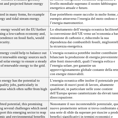
nt and projected future energy
livello mondiale superano il nostro fabbisogno
energetico attuale e futuro.
sted in many forms, for example
Esse potrebbero essere raccolte in molte forme, 
rgy and tidal stream energy.
esempio attraverso l’energia del moto ondoso e
l’energia mareomotrice.
 energy would set the EU further
Lo sfruttamento dell’energia oceanica faciliter
ming a low-carbon economy and,
la conversione dell’UE verso un’economia a ba
pendence on fossil fuels, would
emissione di carbonio e, riducendo la sua
ecurity.
dipendenza dai combustibili fossili, migliorere
la sicurezza energetica.
energy could help to balance out
L’energia oceanica potrebbe inoltre contribuire
er renewable energy sources such
bilanciare la produzione di energia proveniente
d solar energy to ensure a steady
altre fonti rinnovabili, quali l’energia eolica e
of renewable energy to the grid.
l’energia solare, per garantire un
approvvigionamento globale costante della ret
con energie rinnovabili.
n energy has the potential to
L’energia oceanica offre inoltre il potenziale per
uality jobs, particularly in
creazione di nuovi posti di lavoro, altamente
areas which often suffer from high
qualificati, in particolare nelle zone costiere
dell’Europa spesso caratterizzate da elevati tass
disoccupazione.
bted potential, this promising
Nonostante il suo incontestabile potenziale, qu
ing several challenges which need
nuovo promettente settore si trova confrontato 
pport this emerging sector to reap
una serie di sfide da superare per riuscire a prod
omic and environmental benefits
benefici significativi in termini economici e