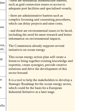
- there are substantial infrastructure barriers,
ltre
such as grid connection issues or access to
adequate port facilities and specialised vessels;
- there are administrative barriers such as
complex licensing and consenting procedures,
a
which can delay projects and raise costs;
esso
- and there are environmental issues to be faced,
including the need for more research and better
information on environmental impacts.
nza,
The Commission already supports several
sti;
initiatives on ocean energy.
This ocean energy action plan will create a
 di
forum to bring together existing knowledge and
expertise, create synergies, provide creative
solutions and drive the development of this
sector forward.
un
It is a tool to help the stakeholders to develop a
Strategic Roadmap for the ocean energy sector,
re
which could be the basis for a European
Industrial Initiative at a later stage.
ella