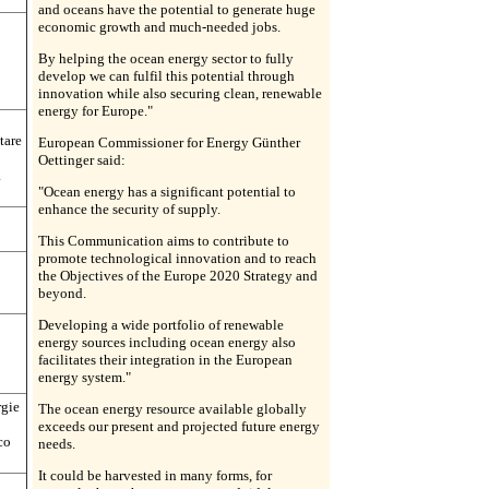
and oceans have the potential to generate huge
economic growth and much-needed jobs.
By helping the ocean energy sector to fully
develop we can fulfil this potential through
innovation while also securing clean, renewable
energy for Europe."
tare
European Commissioner for Energy Günther
Oettinger said:
a
"Ocean energy has a significant potential to
enhance the security of supply.
This Communication aims to contribute to
promote technological innovation and to reach
the Objectives of the Europe 2020 Strategy and
beyond.
Developing a wide portfolio of renewable
energy sources including ocean energy also
facilitates their integration in the European
energy system."
rgie
The ocean energy resource available globally
exceeds our present and projected future energy
co
needs.
It could be harvested in many forms, for