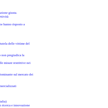
azione giusta.
ttività
che hanno risposto a
utela delle vittime del
o non pregiudica la
le misure restrittive nei
 dominante sul mercato dei
mercializzati
talia)
in ricerca e innovazione