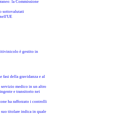
erraneo: la Commissione
o sottovalutati
 nell'UE
itivinicolo è gestito in
e fasi della gravidanza e al
 servizio medico in un altro
ingente e transitorio nei
one ha rafforzato i controlli
suo titolare indica in quale