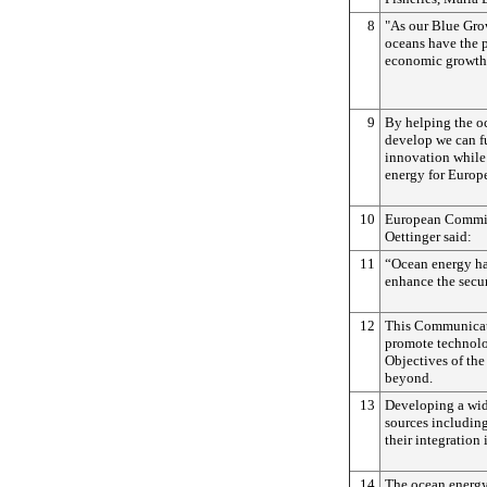
8
"As our Blue Grow
oceans have the p
economic growth
9
By helping the oc
develop we can fu
innovation while
energy for Europe
10
European Commis
Oettinger said:
11
“Ocean energy has
enhance the secur
12
This Communicati
promote technolo
Objectives of th
beyond.
13
Developing a wid
sources including
their integration
14
The ocean energy