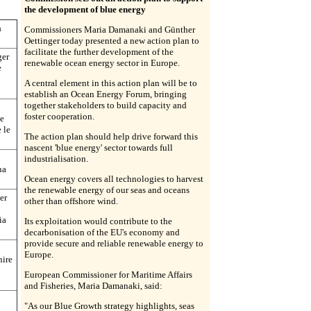
the development of blue energy
a
Commissioners Maria Damanaki and Günther
Oettinger today presented a new action plan to
facilitate the further development of the
ger
renewable ocean energy sector in Europe.
e
A central element in this action plan will be to
establish an Ocean Energy Forum, bringing
together stakeholders to build capacity and
foster cooperation.
he
e le
The action plan should help drive forward this
nascent 'blue energy' sector towards full
industrialisation.
na
Ocean energy covers all technologies to harvest
the renewable energy of our seas and oceans
er
other than offshore wind.
i
ia
Its exploitation would contribute to the
decarbonisation of the EU's economy and
provide secure and reliable renewable energy to
Europe.
nire
European Commissioner for Maritime Affairs
and Fisheries, Maria Damanaki, said:
"As our Blue Growth strategy highlights, seas