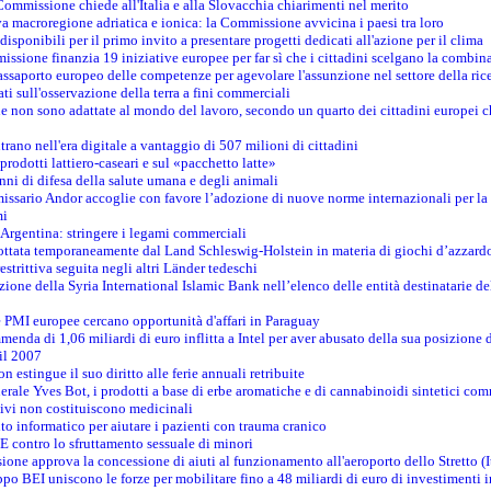
Commissione chiede all'Italia e alla Slovacchia chiarimenti nel merito
va macroregione adriatica e ionica: la Commissione avvicina i paesi tra loro
isponibili per il primo invito a presentare progetti dedicati all'azione per il clima
ssione finanzia 19 iniziative europee per far sì che i cittadini scelgano la combin
saporto europeo delle competenze per agevolare l'assunzione nel settore della rice
dati sull'osservazione della terra a fini commerciali
one non sono adattate al mondo del lavoro, secondo un quarto dei cittadini europei 
ntrano nell'era digitale a vantaggio di 507 milioni di cittadini
prodotti lattiero-caseari e sul «pacchetto latte»
nni di difesa della salute umana e degli animali
issario Andor accoglie con favore l’adozione di nuove norme internazionali per la t
mi
n Argentina: stringere i legami commerciali
adottata temporaneamente dal Land Schleswig-Holstein in materia di giochi d’azzard
estrittiva seguita negli altri Länder tedeschi
izione della Syria International Islamic Bank nell’elenco delle entità destinatarie del
le PMI europee cercano opportunità d'affari in Paraguay
menda di 1,06 miliardi di euro inflitta a Intel per aver abusato della sua posizione
 il 2007
on estingue il suo diritto alle ferie annuali retribuite
erale Yves Bot, i prodotti a base di erbe aromatiche e di cannabinoidi sintetici com
tivi non costituiscono medicinali
to informatico per aiutare i pazienti con trauma cranico
 contro lo sfruttamento sessuale di minori
ione approva la concessione di aiuti al funzionamento all'aeroporto dello Stretto (I
po BEI uniscono le forze per mobilitare fino a 48 miliardi di euro di investimenti 