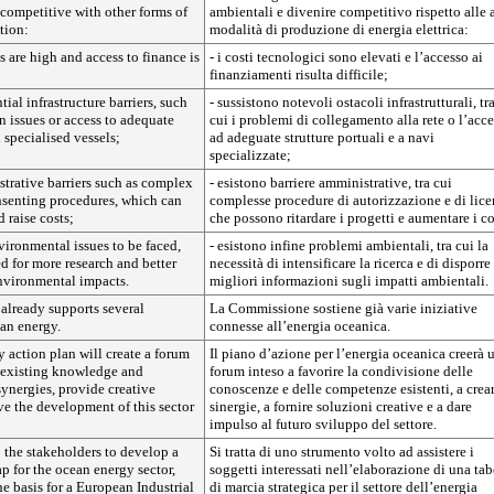
competitive with other forms of
ambientali e divenire competitivo rispetto alle a
tion:
modalità di produzione di energia elettrica:
s are high and access to finance is
- i costi tecnologici sono elevati e l’accesso ai
finanziamenti risulta difficile;
ntial infrastructure barriers, such
- sussistono notevoli ostacoli infrastrutturali, tr
n issues or access to adequate
cui i problemi di collegamento alla rete o l’acc
d specialised vessels;
ad adeguate strutture portuali e a navi
specializzate;
istrative barriers such as complex
- esistono barriere amministrative, tra cui
nsenting procedures, which can
complesse procedure di autorizzazione e di lice
 raise costs;
che possono ritardare i progetti e aumentare i co
nvironmental issues to be faced,
- esistono infine problemi ambientali, tra cui la
d for more research and better
necessità di intensificare la ricerca e di disporre
nvironmental impacts.
migliori informazioni sugli impatti ambientali.
lready supports several
La Commissione sostiene già varie iniziative
ean energy.
connesse all’energia oceanica.
 action plan will create a forum
Il piano d’azione per l’energia oceanica creerà 
r existing knowledge and
forum inteso a favorire la condivisione delle
synergies, provide creative
conoscenze e delle competenze esistenti, a crea
ve the development of this sector
sinergie, a fornire soluzioni creative e a dare
impulso al futuro sviluppo del settore.
lp the stakeholders to develop a
Si tratta di uno strumento volto ad assistere i
 for the ocean energy sector,
soggetti interessati nell’elaborazione di una tab
e basis for a European Industrial
di marcia strategica per il settore dell’energia