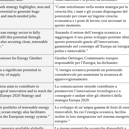
th strategy highlights, seas and
“Come sottolineato nella nostra strategia per la
otential to generate huge
crescita blu, i mari e gli oceani dispongono del
 and much-needed jobs.
potenziale per creare un’ingente crescita
economica e i posti di lavoro così necessari in
questo momento.
ean energy sector to fully
Aiutando il settore dell’energia oceanica a
lfil this potential through
raggiungere il suo pieno sviluppo potremo sfrut
 also securing clean, renewable
questo potenziale grazie all’innovazione,
."
garantendo nel contempo all’Europa un’energi
pulita e rinnovabile.”
sioner for Energy Günther
Günther Oettinger, Commissario europeo
responsabile per l’Energia, ha dichiarato:
 a significant potential to
“L’energia oceanica possiede un potenziale
ity of supply.
considerevole per aumentare la sicurezza di
approvvigionamento.
on aims to contribute to
La comunicazione intende contribuire a
gical innovation and to reach the
promuovere l’innovazione tecnologica e a
e Europe 2020 Strategy and
conseguire e andare oltre gli obiettivi della
strategia Europa 2020.
e portfolio of renewable energy
Lo sviluppo di un’ampia gamma di fonti di ene
 ocean energy also facilitates
rinnovabili, fra cui l’energia oceanica, facilita
 in the European energy system.”
inoltre la loro integrazione nel sistema energeti
europeo.”
 resource available globally
Le risorse energetiche oceaniche disponibili a