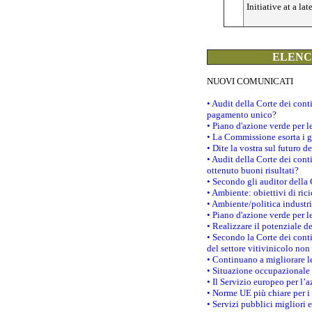
Initiative at a lat
ELENCO
NUOVI COMUNICATI
• Audit della Corte dei con
pagamento unico?
• Piano d'azione verde per 
• La Commissione esorta i go
• Dite la vostra sul futuro 
• Audit della Corte dei cont
ottenuto buoni risultati?
• Secondo gli auditor della
• Ambiente: obiettivi di ric
• Ambiente/politica industria
• Piano d'azione verde per l
• Realizzare il potenziale d
• Secondo la Corte dei conti
del settore vitivinicolo no
• Continuano a migliorare l
• Situazione occupazionale 
• Il Servizio europeo per l’
• Norme UE più chiare per 
• Servizi pubblici migliori 