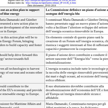
Inglese tratto da:
http://europa.eu/rapid/press-release_IP-14-36_en.htm
Italiano tratto da:
http://europa.eu/rapid/press-release_IP-14-36_it.htm
Data documento: 20-01-2014
out an action plan to support
La Commissione definisce un piano d’azione 
of blue energy
sostegno dell’energia blu
aria Damanaki and Günther
I commissari Maria Damanaki e Günther Oettin
resented a new action plan to
hanno presentato oggi un nuovo piano d’azion
rther development of the renewable
volto a facilitare l’ulteriore sviluppo del settore
tor in Europe.
dell’energia oceanica rinnovabile in Europa.
in this action plan will be to
Un elemento centrale di questo piano sarà la
an Energy Forum, bringing
creazione di un Forum sull’energia oceanica, c
ders to build capacity and foster
riunisca i soggetti interessati al fine di rafforzar
capacità e promuovere la cooperazione.
hould help drive forward this
Il piano d’azione deve contribuire a condurre il
gy' sector towards full
settore nascente dell’”Energia blu” verso la pie
industrializzazione.
rs all technologies to harvest
L’energia oceanica include tutte le tecnologie p
rgy of our seas and oceans other
la raccolta delle energie rinnovabili provenient
d.
dai mari e dagli oceani, ad eccezione dell’energ
eolica offshore.
would contribute to the
Il suo sfruttamento dovrebbe contribuire alla
of the EU's economy and provide
decarbonizzazione dell’economia dell’UE e for
le renewable energy to Europe.
all’Europa un’energia rinnovabile sicura e
affidabile.
ioner for Maritime Affairs and
Maria Damanaki, Commissaria europea per gli
Damanaki, said:
Affari marittimi e la pesca, ha dichiarato: