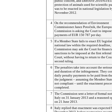
public concern, and Directive 2010/63/EU
protection of animals used for scientific p
was to be enacted in national legislation 
November 2012.
4
On the recommendation of Environment
Commissioner Janez Potočnik, the Europe
Commission is asking the Court to impose
payments of EUR 150 787 per day.
5
If a Member State fails to enact EU legisla
national law within the required deadline, 
Commission may ask the Court for financi
sanctions to be imposed at the first referral
Court, without having to return to the Cour
second ruling.
6
The penalties take into account the seriou
and duration of the infringement. They con
daily penalty payments to be paid from the
the judgment – assuming the Member State 
not compliant – until the enactment proces
completed.
7
The Commission sent a letter of formal not
Italy on 31 January 2013 and a reasoned 
on 21 June 2013.
8
Italy replied that enactment was expected
December 2013, before postponing enactm