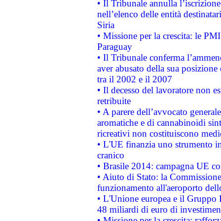
• Il Tribunale annulla l’iscrizion
nell’elenco delle entità destinatar
Siria
• Missione per la crescita: le PM
Paraguay
• Il Tribunale conferma l’ammenda
aver abusato della sua posizione
tra il 2002 e il 2007
• Il decesso del lavoratore non est
retribuite
• A parere dell’avvocato generale
aromatiche e di cannabinoidi sint
ricreativi non costituiscono medi
• L'UE finanzia uno strumento in
cranico
• Brasile 2014: campagna UE cont
• Aiuto di Stato: la Commissione 
funzionamento all'aeroporto dello 
• L'Unione europea e il Gruppo B
48 miliardi di euro di investimen
• Missione per la crescita: raffo