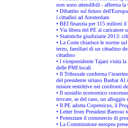
non sono attendibili - afferma la
• Dibattito sul futuro dell'Europ
i cittadini ad Amsterdam
• BEI finanzia per 115 milioni i
• Via libera del PE al caricatore u
• Statistiche giudiziarie 2013: ci
• La Corte chiarisce le norme sul 
terzo, familiari di un cittadino 
cittadino
• l vicepresidente Tajani visita l
delle PMI locali
• Il Tribunale conferma l’inserim
del presidente siriano Bashar Al 
misure restrittive nei confronti de
• Il sussidio economico concesso 
trovare, se del caso, un alloggio
• Il PE adotta Copernicus, il Pr
• Letter from President Barroso
• Potenziare il commercio di prod
• La Commissione europea presen