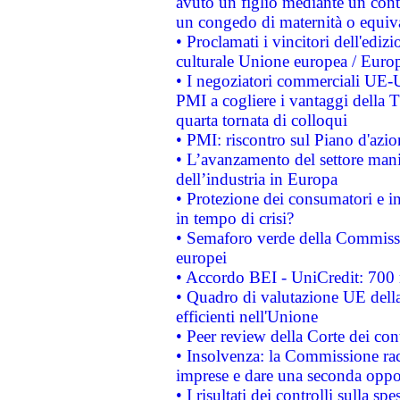
avuto un figlio mediante un contr
un congedo di maternità o equiv
• Proclamati i vincitori dell'edi
culturale Unione europea / Euro
• I negoziatori commerciali UE-U
PMI a cogliere i vantaggi della 
quarta tornata di colloqui
• PMI: riscontro sul Piano d'azi
• L’avanzamento del settore manifa
dell’industria in Europa
• Protezione dei consumatori e in
in tempo di crisi?
• Semaforo verde della Commission
europei
• Accordo BEI - UniCredit: 700 m
• Quadro di valutazione UE della 
efficienti nell'Unione
• Peer review della Corte dei cont
• Insolvenza: la Commissione ra
imprese e dare una seconda oppor
• I risultati dei controlli sulla s