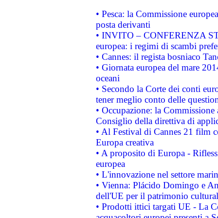
• Pesca: la Commissione europea 
posta derivanti
• INVITO – CONFERENZA STAMP
europea: i regimi di scambi pref
• Cannes: il regista bosniaco Ta
• Giornata europea del mare 2014
oceani
• Secondo la Corte dei conti eur
tener meglio conto delle questioni
• Occupazione: la Commissione a
Consiglio della direttiva di applic
• Al Festival di Cannes 21 film
Europa creativa
• A proposito di Europa - Rifless
europea
• L'innovazione nel settore marin
• Vienna: Plácido Domingo e And
dell'UE per il patrimonio cultur
• Prodotti ittici targati UE - La
acquacoltori europei presenti 