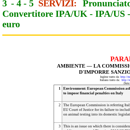
3
-
4
-
5
SERVIZI:
Pronunciato
Convertitore IPA/UK
-
IPA/US
euro
PARA
AMBIENTE — LA COMMISSI
D'IMPORRE SANZIO
Inglese tratto da:
http://e
Italiano tratto da:
http://
Data
1
Environment: European Commission ask
to impose financial penalties on Italy
2
The European Commission is referring Ital
EU Court of Justice for its failure to includ
on animal testing into its domestic legisla
3
This is an issue on which there is consider