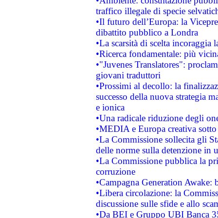
•Ambiente: consultazione pubblic
traffico illegale di specie selvatic
•Il futuro dell’Europa: la Vicep
dibattito pubblico a Londra
•La scarsità di scelta incoraggia l
•Ricerca fondamentale: più vicin
•"Juvenes Translatores": proclama
giovani traduttori
•Prossimi al decollo: la finalizzaz
successo della nuova strategia ma
e ionica
•Una radicale riduzione degli oner
•MEDIA e Europa creativa sotto i r
•La Commissione sollecita gli Sta
delle norme sulla detenzione in 
•La Commissione pubblica la prim
corruzione
•Campagna Generation Awake: bast
•Libera circolazione: la Commiss
discussione sulle sfide e allo sca
•Da BEI e Gruppo UBI Banca 35