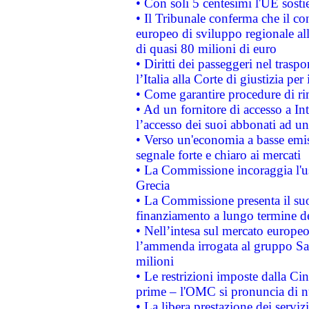
• Con soli 5 centesimi l'UE sosti
• Il Tribunale conferma che il co
europeo di sviluppo regionale all
di quasi 80 milioni di euro
• Diritti dei passeggeri nel trasp
l’Italia alla Corte di giustizia 
• Come garantire procedure di ri
• Ad un fornitore di accesso a In
l’accesso dei suoi abbonati ad un 
• Verso un'economia a basse emis
segnale forte e chiaro ai mercati
• La Commissione incoraggia l'us
Grecia
• La Commissione presenta il suo
finanziamento a lungo termine d
• Nell’intesa sul mercato europeo
l’ammenda irrogata al gruppo 
milioni
• Le restrizioni imposte dalla Cina
prime – l'OMC si pronuncia di n
• La libera prestazione dei serviz