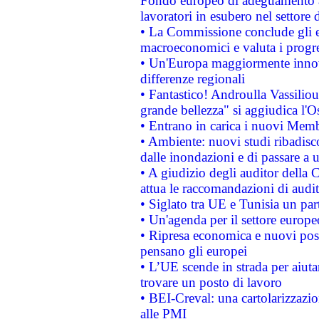
Fondo europeo di adeguamento al
lavoratori in esubero nel settore d
• La Commissione conclude gli es
macroeconomici e valuta i progre
• Un'Europa maggiormente innova
differenze regionali
• Fantastico! Androulla Vassilio
grande bellezza" si aggiudica l'O
• Entrano in carica i nuovi Memb
• Ambiente: nuovi studi ribadisco
dalle inondazioni e di passare a u
• A giudizio degli auditor della
attua le raccomandazioni di aud
• Siglato tra UE e Tunisia un part
• Un'agenda per il settore europe
• Ripresa economica e nuovi post
pensano gli europei
• L’UE scende in strada per aiutar
trovare un posto di lavoro
• BEI-Creval: una cartolarizzazio
alle PMI